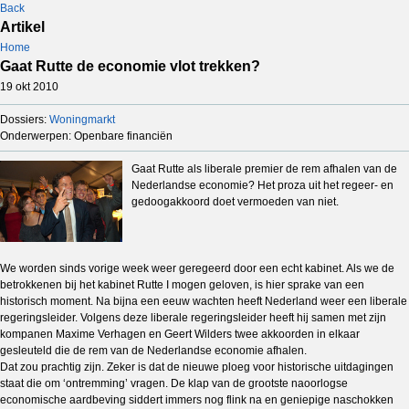
Back
Artikel
Home
Gaat Rutte de economie vlot trekken?
19 okt 2010
Dossiers:
Woningmarkt
Onderwerpen: Openbare financiën
Gaat Rutte als liberale premier de rem afhalen van de
Nederlandse economie? Het proza uit het regeer- en
gedoogakkoord doet vermoeden van niet.
We worden sinds vorige week weer geregeerd door een echt kabinet. Als we de
betrokkenen bij het kabinet Rutte I mogen geloven, is hier sprake van een
historisch moment. Na bijna een eeuw wachten heeft Nederland weer een liberale
regeringsleider. Volgens deze liberale regeringsleider heeft hij samen met zijn
kompanen Maxime Verhagen en Geert Wilders twee akkoorden in elkaar
gesleuteld die de rem van de Nederlandse economie afhalen.
Dat zou prachtig zijn. Zeker is dat de nieuwe ploeg voor historische uitdagingen
staat die om ‘ontremming’ vragen. De klap van de grootste naoorlogse
economische aardbeving siddert immers nog flink na en geniepige naschokken