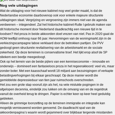
Nog vele uitdagingen
Wat de uitdaging voor het nieuwe kabinet nog veel groter maakt, is dat de
Nederlandse economie daarbovenop ook voor enkele majeure structurele
uitdagingen staat. Vergrijzing en vergroening zijn immers niet van de agenda
verdwenen – integendeel. Zal het historische kabinet-Rutte I gebruik maken van
dit historische moment door Nederland daadkrachtig een nieuwe tijd in te
loodsen? Het proza in beide akkoorden doet vrezen van niet. Pas in 2020 gaat de
AOW-leeftijd omhoog naar 66 jaar. Hervormingen van de woningmarkt zijn in de
verkiezingscampagne taboe verklaard door de betrokken partijen. De PVV
gedoogt geen structurele revitalisering van de arbeidsmarkt en de sociale
zekerheid. Op deze terreinen is conservatisme troef. Het lijkt erop alsof de SP
stiekem een beetje meegedoogt.
Ook op het terrein van de beide pijlers van een kenniseconomie – innovatie en
onderwijs – domineert een fantasieloos proza in het regeerakkoord: veel vis, maar
zonder boter. Met een kaasschaaf wordt 18 miljard aan bezuinigingen of verkapte
belastingverhogingen bij elkaar geschraapt. Op deze manier wordt die
gemiddelde depressieduur van tien jaar ruimschoots overschreden.
Het zou een grote stap vooruit zijn als het, na vele mislukte pogingen in de
afgelopen decennia, eindelijk zou lukken om de omvang van en de regeldruk
vanuit de overheid terug te dringen. Papier is echter keer op keer heel geduldig
gebleken.
Alleen de grimmige toonzetting op de terreinen immigratie en integratie kan
mogelijk vernieuwend worden genoemd. De daadkracht spat van de
akkoordenpagina’s waarin wordt gejammerd over blijkbaar tergende misstanden