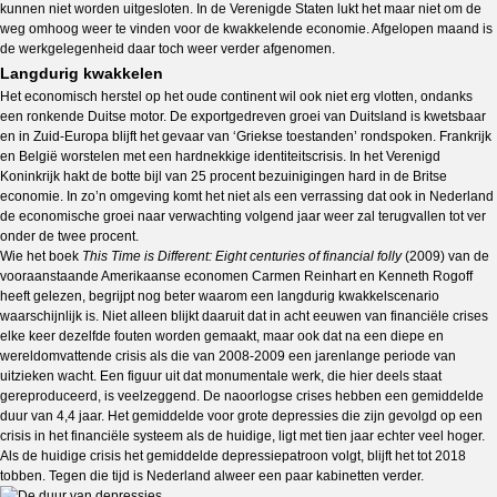
kunnen niet worden uitgesloten. In de Verenigde Staten lukt het maar niet om de
weg omhoog weer te vinden voor de kwakkelende economie. Afgelopen maand is
de werkgelegenheid daar toch weer verder afgenomen.
Langdurig kwakkelen
Het economisch herstel op het oude continent wil ook niet erg vlotten, ondanks
een ronkende Duitse motor. De exportgedreven groei van Duitsland is kwetsbaar
en in Zuid-Europa blijft het gevaar van ‘Griekse toestanden’ rondspoken. Frankrijk
en België worstelen met een hardnekkige identiteitscrisis. In het Verenigd
Koninkrijk hakt de botte bijl van 25 procent bezuinigingen hard in de Britse
economie. In zo’n omgeving komt het niet als een verrassing dat ook in Nederland
de economische groei naar verwachting volgend jaar weer zal terugvallen tot ver
onder de twee procent.
Wie het boek
This Time is Different: Eight centuries of financial folly
(2009) van de
vooraanstaande Amerikaanse economen Carmen Reinhart en Kenneth Rogoff
heeft gelezen, begrijpt nog beter waarom een langdurig kwakkelscenario
waarschijnlijk is. Niet alleen blijkt daaruit dat in acht eeuwen van financiële crises
elke keer dezelfde fouten worden gemaakt, maar ook dat na een diepe en
wereldomvattende crisis als die van 2008-2009 een jarenlange periode van
uitzieken wacht. Een figuur uit dat monumentale werk, die hier deels staat
gereproduceerd, is veelzeggend. De naoorlogse crises hebben een gemiddelde
duur van 4,4 jaar. Het gemiddelde voor grote depressies die zijn gevolgd op een
crisis in het financiële systeem als de huidige, ligt met tien jaar echter veel hoger.
Als de huidige crisis het gemiddelde depressiepatroon volgt, blijft het tot 2018
tobben. Tegen die tijd is Nederland alweer een paar kabinetten verder.