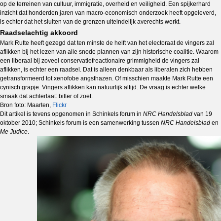
op de terreinen van cultuur, immigratie, overheid en veiligheid. Een spijkerhard
inzicht dat honderden jaren van macro-economisch onderzoek heeft opgeleverd,
is echter dat het sluiten van de grenzen uiteindelijk averechts werkt.
Raadselachtig akkoord
Mark Rutte heeft gezegd dat ten minste de helft van het electoraat de vingers zal
aflikken bij het lezen van alle snode plannen van zijn historische coalitie. Waarom
een liberaal bij zoveel conservatiefreactionaire grimmigheid de vingers zal
aflikken, is echter een raadsel. Dat is alleen denkbaar als liberalen zich hebben
getransformeerd tot xenofobe angsthazen. Of misschien maakte Mark Rutte een
cynisch grapje. Vingers aflikken kan natuurlijk altijd. De vraag is echter welke
smaak dat achterlaat: bitter of zoet.
Bron foto: Maarten,
Flickr
Dit artikel is tevens opgenomen in Schinkels forum in
NRC Handelsblad
van 19
oktober 2010; Schinkels forum is een samenwerking tussen
NRC Handelsblad
en
Me Judice
.