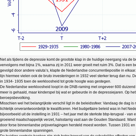
Net als tijdens de depressie komt de grootste klap in de huidige neergang via de 
vervolgens met bijna 1%, waarna zij in 2011 weer groeit met ruim 3%. Dat is een b
gevolgd door andere valuta’s, klapte de Nederlandse concurrentiepositie in elkaa
lijn hiermee vielen ook de bruto investeringen in 1932 veel sterker terug dan nu.
in 1934- 1935 toen de werkloosheid tot grote hoogte was gestegen.
De Nederlandse werkloosheid loopt in de DNB-raming met ongeveer 600 duizend pe
meer is gehaald, maar kinderspel bij wat er gebeurde in de depressiejaren. Op h
beroepsbevolking.
Misschien wel het belangrijkste verschil ligt in de beleidssfeer. Vandaag de dag i
lichtelijk onverantwoordelijk te kwalificeren. Het budgettaire beleid was in het Ne
bijvoorbeeld uit de instelling in 1931 – het jaar met de sterkste bbp-terugval - 
groeiend maatschappelijk verzet, halsstarrig vast aan de Gouden Standaard. Want,
door forse binnenlandse prijsverlagingen hersteld moest worden. Tussen 1931 en 1
grote binnenlandse spanningen.