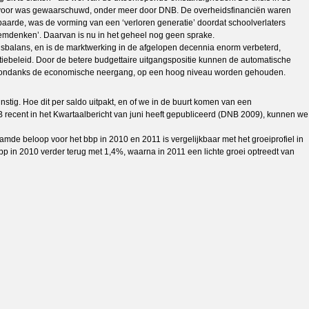
ure voor was gewaarschuwd, onder meer door DNB. De overheidsfinanciën waren
baarde, was de vorming van een ‘verloren generatie’ doordat schoolverlaters
oemdenken’. Daarvan is nu in het geheel nog geen sprake.
delsbalans, en is de marktwerking in de afgelopen decennia enorm verbeterd,
satiebeleid. Door de betere budgettaire uitgangspositie kunnen de automatische
rente, ondanks de economische neergang, op een hoog niveau worden gehouden.
stig. Hoe dit per saldo uitpakt, en of we in de buurt komen van een
B recent in het Kwartaalbericht van juni heeft gepubliceerd (DNB 2009), kunnen we
amde beloop voor het bbp in 2010 en 2011 is vergelijkbaar met het groeiprofiel in
p in 2010 verder terug met 1,4%, waarna in 2011 een lichte groei optreedt van