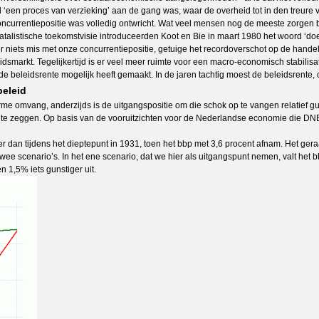
eel ‘een proces van verzieking’ aan de gang was, waar de overheid tot in den tre
concurrentiepositie was volledig ontwricht. Wat veel mensen nog de meeste zorgen 
atalistische toekomstvisie introduceerden Koot en Bie in maart 1980 het woord ‘d
s er niets mis met onze concurrentiepositie, getuige het recordoverschot op de han
eidsmarkt. Tegelijkertijd is er veel meer ruimte voor een macro-economisch stabili
van de beleidsrente mogelijk heeft gemaakt. In de jaren tachtig moest de beleids
beleid
e omvang, anderzijds is de uitgangspositie om die schok op te vangen relatief gun
eid te zeggen. Op basis van de vooruitzichten voor de Nederlandse economie die DN
r dan tijdens het dieptepunt in 1931, toen het bbp met 3,6 procent afnam. Het gera
scenario’s. In het ene scenario, dat we hier als uitgangspunt nemen, valt het bb
n 1,5% iets gunstiger uit.