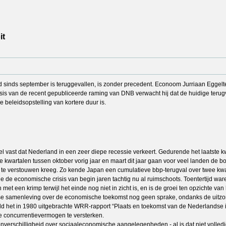
it
nds september is teruggevallen, is zonder precedent. Econoom Jurriaan Eggelte wi
asis van de recent gepubliceerde raming van DNB verwacht hij dat de huidige terugv
beleidsopstelling van kortere duur is.
 wel vast dat Nederland in een zeer diepe recessie verkeert. Gedurende het laatste
 kwartalen tussen oktober vorig jaar en maart dit jaar gaan voor veel landen de boe
e verstouwen kreeg. Zo kende Japan een cumulatieve bbp-terugval over twee kwart
e de economische crisis van begin jaren tachtig nu al ruimschoots. Toentertijd w
 met een krimp terwijl het einde nog niet in zicht is, en is de groei ten opzichte v
e samenleving over de economische toekomst nog geen sprake, ondanks de uitzonder
beeld het in 1980 uitgebrachte WRR-rapport “Plaats en toekomst van de Nederlandse
e concurrentievermogen te versterken.
 onverschilligheid over sociaaleconomische aangelegenheden - al is dat niet volledi