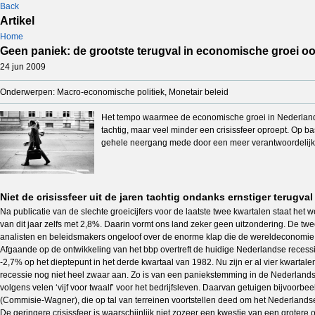
Back
Artikel
Home
Geen paniek: de grootste terugval in economische groei oo
24 jun 2009
Onderwerpen: Macro-economische politiek, Monetair beleid
Het tempo waarmee de economische groei in Nederland si
tachtig, maar veel minder een crisissfeer oproept. Op b
gehele neergang mede door een meer verantwoordelijke 
Niet de crisissfeer uit de jaren tachtig ondanks ernstiger terugval
Na publicatie van de slechte groeicijfers voor de laatste twee kwartalen staat het
van dit jaar zelfs met 2,8%. Daarin vormt ons land zeker geen uitzondering. De twee
analisten en beleidsmakers ongeloof over de enorme klap die de wereldeconomie t
Afgaande op de ontwikkeling van het bbp overtreft de huidige Nederlandse recessi
-2,7% op het dieptepunt in het derde kwartaal van 1982. Nu zijn er al vier kwartalen
recessie nog niet heel zwaar aan. Zo is van een paniekstemming in de Nederlands
volgens velen ‘vijf voor twaalf’ voor het bedrijfsleven. Daarvan getuigen bijvoor
(Commisie-Wagner), die op tal van terreinen voortstellen deed om het Nederlands
De geringere crisissfeer is waarschijnlijk niet zozeer een kwestie van een grotere