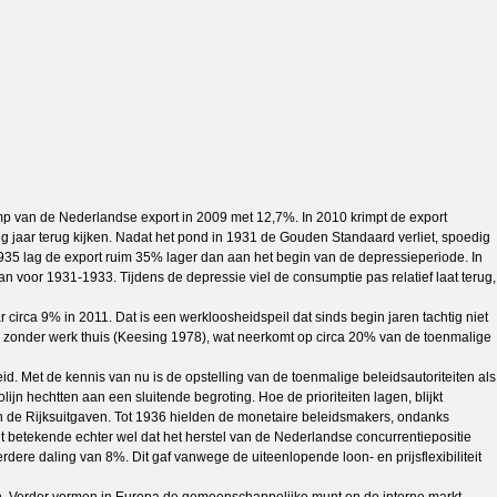
rimp van de Nederlandse export in 2009 met 12,7%. In 2010 krimpt de export
ig jaar terug kijken. Nadat het pond in 1931 de Gouden Standaard verliet, spoedig
935 lag de export ruim 35% lager dan aan het begin van de depressieperiode. In
n voor 1931-1933. Tijdens de depressie viel de consumptie pas relatief laat terug,
ca 9% in 2011. Dat is een werkloosheidspeil dat sinds begin jaren tachtig niet
s zonder werk thuis (Keesing 1978), wat neerkomt op circa 20% van de toenmalige
id. Met de kennis van nu is de opstelling van de toenmalige beleidsautoriteiten als
ijn hechtten aan een sluitende begroting. Hoe de prioriteiten lagen, blijkt
van de Rijksuitgaven. Tot 1936 hielden de monetaire beleidsmakers, ondanks
t betekende echter wel dat het herstel van de Nederlandse concurrentiepositie
ere daling van 8%. Dit gaf vanwege de uiteenlopende loon- en prijsflexibiliteit