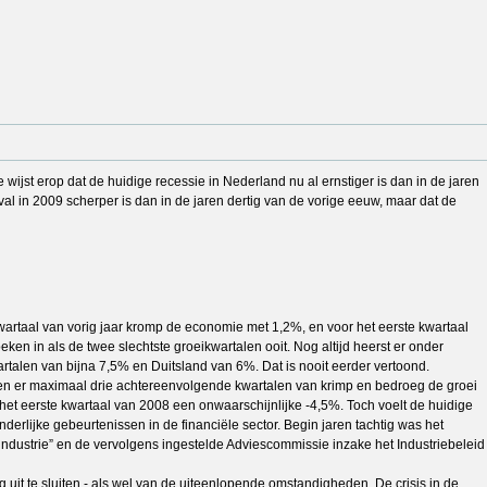
jst erop dat de huidige recessie in Nederland nu al ernstiger is dan in de jaren
al in 2009 scherper is dan in de jaren dertig van de vorige eeuw, maar dat de
 kwartaal van vorig jaar kromp de economie met 1,2%, en voor het eerste kwartaal
ken in als de twee slechtste groeikwartalen ooit. Nog altijd heerst er onder
alen van bijna 7,5% en Duitsland van 6%. Dat is nooit eerder vertoond.
aren er maximaal drie achtereenvolgende kwartalen van krimp en bedroeg de groei
an het eerste kwartaal van 2008 een onwaarschijnlijke -4,5%. Toch voelt de huidige
lijke gebeurtenissen in de financiële sector. Begin jaren tachtig was het
 industrie” en de vervolgens ingestelde Adviescommissie inzake het Industriebeleid
g uit te sluiten - als wel van de uiteenlopende omstandigheden. De crisis in de