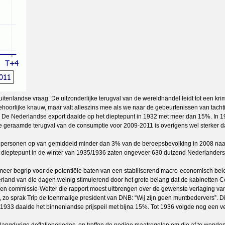
buitenlandse vraag. De uitzonderlijke terugval van de wereldhandel leidt tot een k
ehoorlijke knauw, maar valt alleszins mee als we naar de gebeurtenissen van tacht
r. De Nederlandse export daalde op het dieptepunt in 1932 met meer dan 15%. In 1
 De geraamde terugval van de consumptie voor 2009-2011 is overigens wel sterker da
rsonen op van gemiddeld minder dan 3% van de beroepsbevolking in 2008 naar cir
et dieptepunt in de winter van 1935/1936 zaten ongeveer 630 duizend Nederlander
s meer begrip voor de potentiële baten van een stabiliserend macro-economisch bele
derland van die dagen weinig stimulerend door het grote belang dat de kabinetten Col
van een commissie-Welter die rapport moest uitbrengen over de gewenste verlaging 
 zo sprak Trip de toenmalige president van DNB: “Wij zijn geen muntbedervers”. Di
933 daalde het binnenlandse prijspeil met bijna 15%. Tot 1936 volgde nog een verd