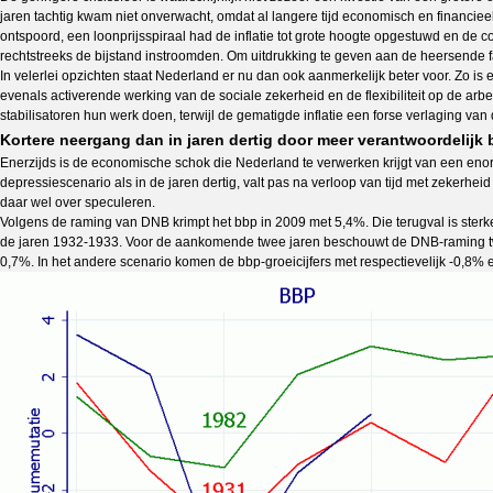
jaren tachtig kwam niet onverwacht, omdat al langere tijd economisch en financi
ontspoord, een loonprijsspiraal had de inflatie tot grote hoogte opgestuwd en de 
rechtstreeks de bijstand instroomden. Om uitdrukking te geven aan de heersende f
In velerlei opzichten staat Nederland er nu dan ook aanmerkelijk beter voor. Zo i
evenals activerende werking van de sociale zekerheid en de flexibiliteit op de arb
stabilisatoren hun werk doen, terwijl de gematigde inflatie een forse verlaging 
Kortere neergang dan in jaren dertig door meer verantwoordelijk 
Enerzijds is de economische schok die Nederland te verwerken krijgt van een enorm
depressiescenario als in de jaren dertig, valt pas na verloop van tijd met zekerh
daar wel over speculeren.
Volgens de raming van DNB krimpt het bbp in 2009 met 5,4%. Die terugval is sterke
de jaren 1932-1933. Voor de aankomende twee jaren beschouwt de DNB-raming twee 
0,7%. In het andere scenario komen de bbp-groeicijfers met respectievelijk -0,8% e