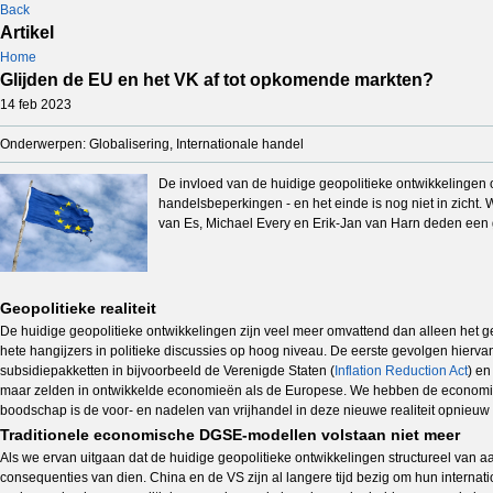
Back
Artikel
Home
Glijden de EU en het VK af tot opkomende markten?
14 feb 2023
Onderwerpen: Globalisering, Internationale handel
De invloed van de huidige geopolitieke ontwikkelingen 
handelsbeperkingen - en het einde is nog niet in zich
van Es, Michael Every en Erik-Jan van Harn deden een 
Geopolitieke realiteit
De huidige geopolitieke ontwikkelingen zijn veel meer omvattend dan alleen het 
hete hangijzers in politieke discussies op hoog niveau. De eerste gevolgen hierva
subsidiepakketten in bijvoorbeeld de Verenigde Staten (
Inflation Reduction Act
) en
maar zelden in ontwikkelde economieën als de Europese. We hebben de economi
boodschap is de voor- en nadelen van vrijhandel in deze nieuwe realiteit opnieuw t
Traditionele economische DGSE-modellen volstaan niet meer
Als we ervan uitgaan dat de huidige geopolitieke ontwikkelingen structureel van a
consequenties van dien. China en de VS zijn al langere tijd bezig om hun internati