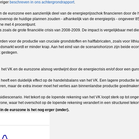
eriger
beschreven in ons achtergrondrapport
.
van de eurozone een aanzienlijk deel van de energieprijsschok financieren door de
bovenop de huidige plannen zouden - afhankelijk van de energieprijs - ongeveer 8
one met 4 procentpunt.
zoals de grote financiële crisis van 2008-2009. De impact is vergelijkbaar met die 
en voor de productie van cruciale grondstoffen en halffabricaten, zoals voor lithi
smarkt wordt er minder krap. Aan het eind van de scenariohorizon zijn beide econ
t gestegen.
n het VK en de eurozone alsnog verdwijnt door de energiecrisis en/of door een gun
heeft een duidelijk effect op de handelsbalans van het VK. Een lagere productie leid
eren, maar de extra invoer moet het verlies aan binnenlandse productie goedmaken;
idiescenario. Het tekort op de lopende rekening van het VK loopt sterk op tot ongeve
zone, waar het overschot op de lopende rekening verandert in een structureel tekort
in de eurozone is het nog erger (onder).