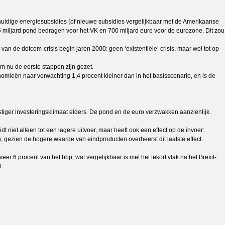
 huidige energiesubsidies (of nieuwe subsidies vergelijkbaar met de Amerikaanse
5 miljard pond bedragen voor het VK en 700 miljard euro voor de eurozone. Dit zou
van de dotcom-crisis begin jaren 2000: geen ‘existentiële’ crisis, maar wel tot op
um nu de eerste stappen zijn gezet.
omieën naar verwachting 1,4 procent kleiner dan in het basisscenario, en is de
stiger investeringsklimaat elders. De pond en de euro verzwakken aanzienlijk.
t niet alleen tot een lagere uitvoer, maar heeft ook een effect op de invoer:
 gezien de hogere waarde van eindproducten overheerst dit laatste effect.
er 6 procent van het bbp, wat vergelijkbaar is met het tekort vlak na het Brexit-
.