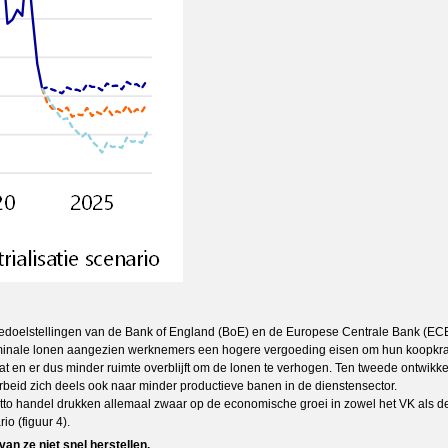
flatiedoelstellingen van de Bank of England (BoE) en de Europese Centrale Bank (
 nominale lonen aangezien werknemers een hogere vergoeding eisen om hun koopkrach
aat en er dus minder ruimte overblijft om de lonen te verhogen. Ten tweede ontwik
arbeid zich deels ook naar minder productieve banen in de dienstensector.
netto handel drukken allemaal zwaar op de economische groei in zowel het VK als 
io (figuur 4).
van ze niet snel herstellen.