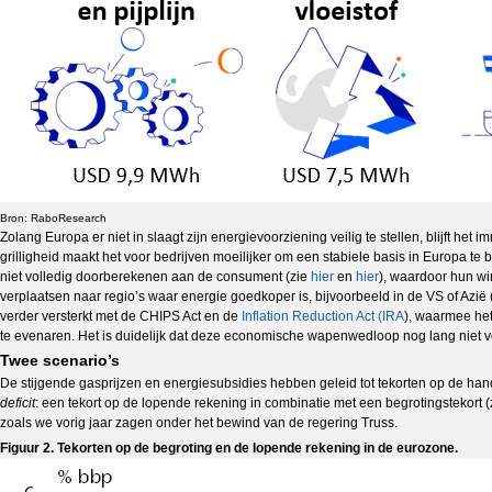
Bron: RaboResearch
Zolang Europa er niet in slaagt zijn energievoorziening veilig te stellen, blijft het
grilligheid maakt het voor bedrijven moeilijker om een stabiele basis in Europa te
niet volledig doorberekenen aan de consument (zie
hier
en
hier
), waardoor hun wi
verplaatsen naar regio’s waar energie goedkoper is, bijvoorbeeld in de VS of Azië 
verder versterkt met de CHIPS Act en de
Inflation Reduction Act (IRA
), waarmee he
te evenaren. Het is duidelijk dat deze economische wapenwedloop nog lang niet vo
Twee scenario’s
De stijgende gasprijzen en energiesubsidies hebben geleid tot tekorten op de h
deficit
: een tekort op de lopende rekening in combinatie met een begrotingstekort (z
zoals we vorig jaar zagen onder het bewind van de regering Truss.
Figuur 2. Tekorten op de begroting en de lopende rekening in de eurozone.