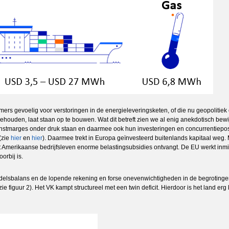
 immers gevoelig voor verstoringen in de energieleveringsketen, of die nu geopolitiek
 behouden, laat staan op te bouwen. Wat dit betreft zien we al enig anekdotisch be
nstmarges onder druk staan en daarmee ook hun investeringen en concurrentieposi
(zie
hier
en
hier
). Daarmee trekt in Europa geïnvesteerd buitenlands kapitaal weg
t Amerikaanse bedrijfsleven enorme belastingsubsidies ontvangt. De EU werkt inm
orbij is.
andelsbalans en de lopende rekening en forse onevenwichtigheden in de begroting
ie figuur 2). Het VK kampt structureel met een twin deficit. Hierdoor is het land er