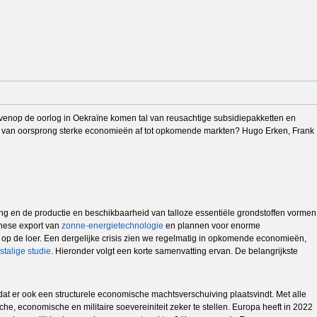
Bovenop de oorlog in Oekraïne komen tal van reusachtige subsidiepakketten en
eze van oorsprong sterke economieën af tot opkomende markten? Hugo Erken, Frank
ng en de productie en beschikbaarheid van talloze essentiële grondstoffen vormen
inese export van
zonne-energietechnologie
en plannen voor enorme
is op de loer. Een dergelijke crisis zien we regelmatig in opkomende economieën,
stalige studie
. Hieronder volgt een korte samenvatting ervan. De belangrijkste
 dat er ook een structurele economische machtsverschuiving plaatsvindt. Met alle
he, economische en militaire soevereiniteit zeker te stellen. Europa heeft in 2022