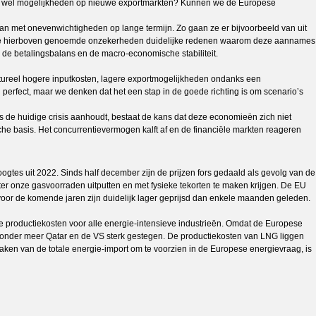
nog wel mogelijkheden op nieuwe exportmarkten? Kunnen we de Europese
n met onevenwichtigheden op lange termijn. Zo gaan ze er bijvoorbeeld van uit
n in de hierboven genoemde onzekerheden duidelijke redenen waarom deze aannames
 de betalingsbalans en de macro-economische stabiliteit.
uctureel hogere inputkosten, lagere exportmogelijkheden ondanks een
 perfect, maar we denken dat het een stap in de goede richting is om scenario’s
Als de huidige crisis aanhoudt, bestaat de kans dat deze economieën zich niet
sche basis. Het concurrentievermogen kalft af en de financiële markten reageren
gtes uit 2022. Sinds half december zijn de prijzen fors gedaald als gevolg van de
inter onze gasvoorraden uitputten en met fysieke tekorten te maken krijgen. De EU
voor de komende jaren zijn duidelijk lager geprijsd dan enkele maanden geleden.
 productiekosten voor alle energie-intensieve industrieën. Omdat de Europese
uit onder meer Qatar en de VS sterk gestegen. De productiekosten van LNG liggen
aken van de totale energie-import om te voorzien in de Europese energievraag, is