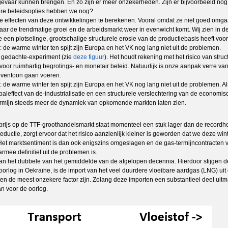
gevaar kunnen brengen. En zo zijn er meer onzekerheden. Zijn er bijvoorbeeld 
ire beleidsopties hebben we nog?
 effecten van deze ontwikkelingen te berekenen. Vooral omdat ze niet goed omgaa
rt naar de trendmatige groei en de arbeidsmarkt weer in evenwicht komt. Wij zie
en plotselinge, grootschalige structurele erosie van de productiebasis heeft voor
: de warme winter ten spijt zijn Europa en het VK nog lang niet uit de problemen.
s gedachte-experiment (zie
deze figuur
). Het houdt rekening met het risico van str
oor ruimhartig begrotings- en monetair beleid. Natuurlijk is onze aanpak verre van
boventoon gaan voeren.
: de warme winter ten spijt zijn Europa en het VK nog lang niet uit de problemen. 
baleffect van de-industrialisatie en een structurele verslechtering van de economi
 termijn steeds meer de dynamiek van opkomende markten laten zien.
prijs op de TTF-groothandelsmarkt staat momenteel een stuk lager dan de recordhoo
reductie, zorgt ervoor dat het risico aanzienlijk kleiner is geworden dat we deze w
 Het marktsentiment is dan ook enigszins omgeslagen en de gas-termijncontracten 
mee definitief uit de problemen is.
n het dubbele van het gemiddelde van de afgelopen decennia. Hierdoor stijgen de
e oorlog in Oekraïne, is de import van het veel duurdere vloeibare aardgas (LNG) 
en de meest onzekere factor zijn. Zolang deze importen een substantieel deel uitm
an voor de oorlog.