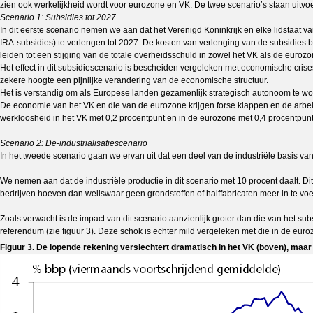
zien ook werkelijkheid wordt voor eurozone en VK. De twee scenario’s staan uitvo
Scenario 1: Subsidies tot 2027
In dit eerste scenario nemen we aan dat het Verenigd Koninkrijk en elke lidstaat 
IRA-subsidies) te verlengen tot 2027. De kosten van verlenging van de subsidies 
leiden tot een stijging van de totale overheidsschuld in zowel het VK als de euroz
Het effect in dit subsidiescenario is bescheiden vergeleken met economische crises 
zekere hoogte een pijnlijke verandering van de economische structuur.
Het is verstandig om als Europese landen gezamenlijk strategisch autonoom te word
De economie van het VK en die van de eurozone krijgen forse klappen en de arbeid
werkloosheid in het VK met 0,2 procentpunt en in de eurozone met 0,4 procentpun
Scenario 2: De-industrialisatiescenario
In het tweede scenario gaan we ervan uit dat een deel van de industriële basis va
We nemen aan dat de industriële productie in dit scenario met 10 procent daalt. Dit 
bedrijven hoeven dan weliswaar geen grondstoffen of halffabricaten meer in te vo
Zoals verwacht is de impact van dit scenario aanzienlijk groter dan die van het subs
referendum (zie figuur 3). Deze schok is echter mild vergeleken met die in de euro
Figuur 3. De lopende rekening verslechtert dramatisch in het VK (boven), maar 