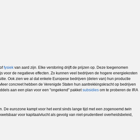
 of
fysiek
van aard zijn. Elke verstoring drijft de prijzen op. Deze toegenomen
wijs voor de negatieve effecten. Zo kunnen veel bedrijven de hogere energiekosten
tie. Ook zien we al dat enkele Europese bedrijven (delen van) hun productie
. Meer concreet hebben de Verenigde Staten hun aantrekkingskracht op bedrijven
iddels aan een plan voor een "ongekend" pakket
subsidies
om te proberen de IRA
en. De eurozone kampt voor het eerst sinds lange tijd met een zogenoemd
twin
g kwetsbaar voor kapitaalvlucht als gevolg van niet-prudentieel overheidsbeleid,