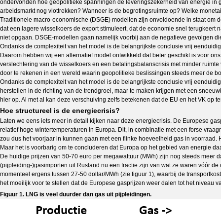
ondervonden hoe geopolitieke spanningen de leveringszekerheid van energie in 
arbeidsmarkt nog vlottrekken? Wanneer is de begrotingsruimte op? Welke moneta
Traditionele macro-economische (DSGE) modellen zijn onvoldoende in staat om de
dat een lagere wisselkoers de export stimuleert, dat de economie snel terugkee
niet opgaan. DSGE-modellen gaan namelijk voorbij aan de negatieve gevolgen die e
Ondanks de complexiteit van het model is de belangrijkste conclusie vrij eenduidig
Daarom hebben wij een alternatief model ontwikkeld dat beter geschikt is voor on
verslechtering van de wisselkoers en een betalingsbalanscrisis met minder ruimte v
door te rekenen in een wereld waarin geopolitieke beslissingen steeds meer de 
Ondanks de complexiteit van het model is de belangrijkste conclusie vrij eenduidig
herstellen in de richting van de trendgroei, maar te maken krijgen met een sneeuw
hier op. Al met al kan deze verschuiving zelfs betekenen dat de EU en het VK op
Hoe structureel is de energiecrisis?
Laten we eens iets meer in detail kijken naar deze energiecrisis. De Europese gas
relatief hoge wintertemperaturen in Europa. Dit, in combinatie met een forse vraag
zou dus het voorjaar in kunnen gaan met een flinke hoeveelheid gas in voorraad.
Maar het is voorbarig om te concluderen dat Europa op het gebied van energie daar
De huidige prijzen van 50-70 euro per megawattuur (MWh) zijn nog steeds meer da
(pijpleiding-)gasimporten uit Rusland nu een fractie zijn van wat ze waren vóór d
momenteel ergens tussen 27-50 dollar/MWh (zie figuur 1), waarbij de transportkost
het moeilijk voor te stellen dat de Europese gasprijzen weer dalen tot het niveau v
Figuur 1. LNG is veel duurder dan gas uit pijpleidingen.