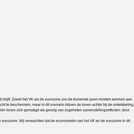
ECB) blijft. Zowel het VK als de eurozone zou de komende jaren moeten wennen aan
t te beschermen, maar in dit scenario blijven de lonen achter bij de ontwikkeling
kelen lonen zich gematigd als gevolg van zogeheten samenstellingseffecten: door
de eurozone. Wij verwachten dat de economieën van het VK en de eurozone in dit