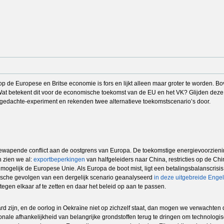
op de Europese en Britse economie is fors en lijkt alleen maar groter te worden. 
t. Wat betekent dit voor de economische toekomst van de EU en het VK? Glijden d
gedachte-experiment en rekenden twee alternatieve toekomstscenario’s door.
gewapende conflict aan de oostgrens van Europa. De toekomstige energievoorzieni
n zien we al:
exportbeperkingen
van halfgeleiders naar China, restricties op de Ch
 mogelijk de Europese Unie. Als Europa de boot mist, ligt een betalingsbalanscris
sche gevolgen van een dergelijk scenario geanalyseerd
in deze uitgebreide Engel
egen elkaar af te zetten en daar het beleid op aan te passen.
ard zijn, en de oorlog in Oekraïne niet op zichzelf staat, dan mogen we verwachten
onale afhankelijkheid van belangrijke grondstoffen terug te dringen om technologisc