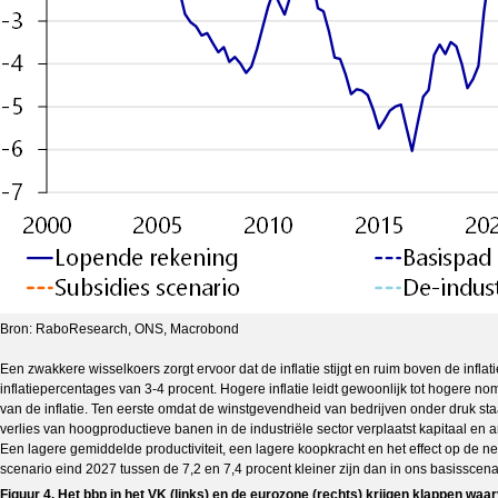
Bron: RaboResearch, ONS, Macrobond
Een zwakkere wisselkoers zorgt ervoor dat de inflatie stijgt en ruim boven de in
inflatiepercentages van 3-4 procent. Hogere inflatie leidt gewoonlijk tot hogere
van de inflatie. Ten eerste omdat de winstgevendheid van bedrijven onder druk st
verlies van hoogproductieve banen in de industriële sector verplaatst kapitaal en 
Een lagere gemiddelde productiviteit, een lagere koopkracht en het effect op de 
scenario eind 2027 tussen de 7,2 en 7,4 procent kleiner zijn dan in ons basisscenar
Figuur 4. Het bbp in het VK (links) en de eurozone (rechts) krijgen klappen waar