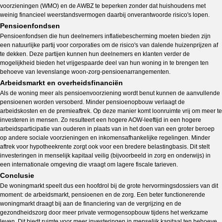
voorzieningen (WMO) en de AWBZ te beperken zonder dat huishoudens met
weinig financieel weerstandsvermogen daarbij onverantwoorde risico's lopen.
Pensioenfondsen
Pensioenfondsen die hun deelnemers inflatiebescherming moeten bieden zijn
een natuurlijke partij voor corporaties om de risico's van dalende huizenprijzen af
te dekken. Deze partijen kunnen hun deelnemers en klanten verder de
mogelijkheid bieden het vrijgespaarde deel van hun woning in te brengen ten
behoeve van levenslange woon-zorg-pensioenarrangementen.
Arbeidsmarkt en overheidsfinanciën
Als de woning meer als pensioenvoorziening wordt benut kunnen de aanvullende
pensioenen worden versoberd. Minder pensioenopbouw verlaagt de
arbeidskosten en de premieaftrek. Op deze manier komt loonruimte vrij om meer te
investeren in mensen. Zo resulteert een hogere AOW-leeftijd in een hogere
arbeidsparticipatie van ouderen in plaats van in het doen van een groter beroep
op andere sociale voorzieningen en inkomensafhankelijke regelingen. Minder
aftrek voor hypotheekrente zorgt ook voor een bredere belastingbasis. Dit stelt
investeringen in menselijk kapitaal veilig (bijvoorbeeld in zorg en onderwijs) in
een internationale omgeving die vraagt om lagere fiscale tarieven.
Conclusie
De woningmarkt speelt dus een hoofdrol bij de grote hervormingsdossiers van dit
moment: de arbeidsmarkt, pensioenen en de zorg. Een beter functionerende
woningmarkt draagt bij aan de financiering van de vergrijzing en de
gezondheidszorg door meer private vermogensopbouw tijdens het werkzame
leven. Dit biedt ruimte voor meer investeringen in menselijk kapitaal ten behoeve