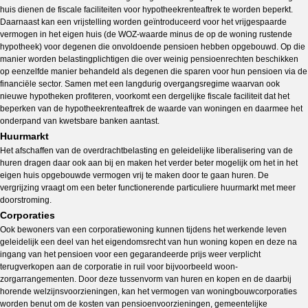
huis dienen de fiscale faciliteiten voor hypotheekrenteaftrek te worden beperkt.
Daarnaast kan een vrijstelling worden geïntroduceerd voor het vrijgespaarde
vermogen in het eigen huis (de WOZ-waarde minus de op de woning rustende
hypotheek) voor degenen die onvoldoende pensioen hebben opgebouwd. Op die
manier worden belastingplichtigen die over weinig pensioenrechten beschikken
op eenzelfde manier behandeld als degenen die sparen voor hun pensioen via de
financiële sector. Samen met een langdurig overgangsregime waarvan ook
nieuwe hypotheken profiteren, voorkomt een dergelijke fiscale faciliteit dat het
beperken van de hypotheekrenteaftrek de waarde van woningen en daarmee het
onderpand van kwetsbare banken aantast.
Huurmarkt
Het afschaffen van de overdrachtbelasting en geleidelijke liberalisering van de
huren dragen daar ook aan bij en maken het verder beter mogelijk om het in het
eigen huis opgebouwde vermogen vrij te maken door te gaan huren. De
vergrijzing vraagt om een beter functionerende particuliere huurmarkt met meer
doorstroming.
Corporaties
Ook bewoners van een corporatiewoning kunnen tijdens het werkende leven
geleidelijk een deel van het eigendomsrecht van hun woning kopen en deze na
ingang van het pensioen voor een gegarandeerde prijs weer verplicht
terugverkopen aan de corporatie in ruil voor bijvoorbeeld woon-
zorgarrangementen. Door deze tussenvorm van huren en kopen en de daarbij
horende welzijnsvoorzieningen, kan het vermogen van woningbouwcorporaties
worden benut om de kosten van pensioenvoorzieningen, gemeentelijke