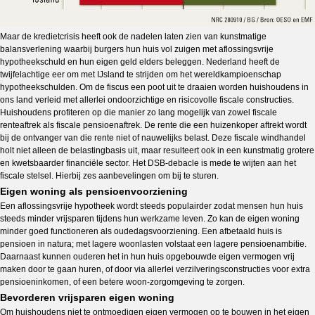
Maar de kredietcrisis heeft ook de nadelen laten zien van kunstmatige
balansverlening waarbij burgers hun huis vol zuigen met aflossingsvrije
hypotheekschuld en hun eigen geld elders beleggen. Nederland heeft de
twijfelachtige eer om met IJsland te strijden om het wereldkampioenschap
hypotheekschulden. Om de fiscus een poot uit te draaien worden huishoudens in
ons land verleid met allerlei ondoorzichtige en risicovolle fiscale constructies.
Huishoudens profiteren op die manier zo lang mogelijk van zowel fiscale
renteaftrek als fiscale pensioenaftrek. De rente die een huizenkoper aftrekt wordt
bij de ontvanger van die rente niet of nauwelijks belast. Deze fiscale windhandel
holt niet alleen de belastingbasis uit, maar resulteert ook in een kunstmatig grotere
en kwetsbaarder financiële sector. Het DSB-debacle is mede te wijten aan het
fiscale stelsel. Hierbij zes aanbevelingen om bij te sturen.
Eigen woning als pensioenvoorziening
Een aflossingsvrije hypotheek wordt steeds populairder zodat mensen hun huis
steeds minder vrijsparen tijdens hun werkzame leven. Zo kan de eigen woning
minder goed functioneren als oudedagsvoorziening. Een afbetaald huis is
pensioen in natura; met lagere woonlasten volstaat een lagere pensioenambitie.
Daarnaast kunnen ouderen het in hun huis opgebouwde eigen vermogen vrij
maken door te gaan huren, of door via allerlei verzilveringsconstructies voor extra
pensioeninkomen, of een betere woon-zorgomgeving te zorgen.
Bevorderen vrijsparen eigen woning
Om huishoudens niet te ontmoedigen eigen vermogen op te bouwen in het eigen