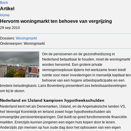
Back
Artikel
Home
Hervorm woningmarkt ten behoeve van vergrijzing
29 sep 2010
Dossiers:
Woningmarkt
Onderwerpen: Woningmarkt
Om de pensioenen en de gezondheidszorg in
Nederland betaalbaar te houden, moet de woningmarkt
worden hervormd. Een grotere private
vermogensopbouw tijdens het werkzame leven biedt
ruimte voor meer investeringen in menselijk kapitaal ten
behoeve van een hogere arbeidsparticipatie en een
bredere belastingbasis. Lans Bovenberg presenteert zes beleidsaanbevelingen
om bij te sturen.
Nederland en IJsland kampioen hypotheekschulden
Nederland kent net als Denemarken, IJsland, en de Angelsaksische landen VS,
het Verenigd Koninkrijk en Ierland zowel hoge hypotheekschulden als
omvangrijke pensioenbesparingen. Dat duidt op goed functionerende financiële
markten. Enerzijds kunnen jongeren een eigen huis kopen door te lenen.
Anderzijds zijn mensen op hun oude dag door het opbouwen van een eigen