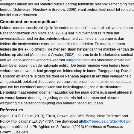
overigens alleen als het onbetrouwbare gedrag tenminste niet ook samenging met
bedrog (Schweitzer, Hershey, & Bradlow, 2006), want bedrog leidt nooit tot volledig
herstel van vertrouwen.
Consistent en voorspelbaar
Leiders moeten consistent zijn in ‘woorden en daden’, en vooral ook voorspelbaar.
Recent onderzoek van Matta et al. (2016) laat in dit verband zelfs zien dat
onvoorspelbaarheid en dus onbetrouwbaarheid van leiders nog erger is dan
leiders die medewerkers consistent oneerlijk behandelen. En daarbij hebben
leiders die (fysiek) ‘dichterbij’ de mensen staan het per definitie makkelijker dan de
leiders op afstand (Antonakis & Atwater, 2002) – dit zou in de Nederlandse context
ook wel eens kunnen verklaren waarom
burgemeesters
als Aboutaleb of Van der
Laan beter scoren dan de nationale politici. De beste remedie voor leiders tegen
verloren vertrouwen is kort gezegd om leiderschap te tonen. Toegepast op David
Cameron en andere leiders die door de Panama papers in ernstige verlegenheid
zijn gebracht, betekent dit dat voor vertrouwensherstel het niet in de eerste plaats
gaat om het eventueel aanpakken van belastingparadijzen of trustkantoren.
Dergelijke maatregelen doen er natuurlijk wel toe maar echte
trust
moet allereerst
en vooral komen door eigen gedrag en niet via het schermen met nieuwe
wetgeving die belastingontwijking van anderen tegen zou gaan.
Referenties
Algan, Y. & P. Cahuc (2013), ‘Trust, Growth, and Well-Being: New Evidence and
Policy Implications”
IZA DP 7464,
free download at
http://repec.iza.org/dp7464.pdf
(paper published in Ph. Aghion en S. Durlauf (2013)
Handbook of Economic
Growth
, Elsevier)