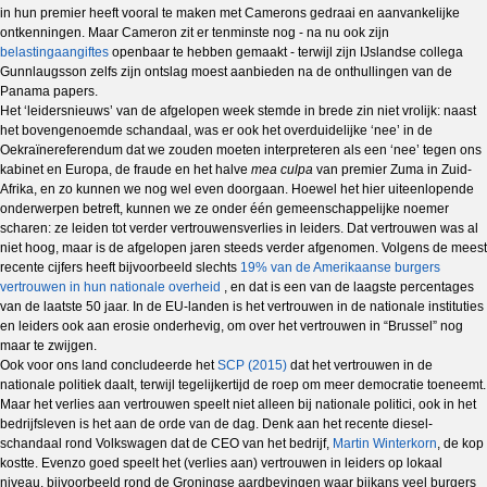
in hun premier heeft vooral te maken met Camerons gedraai en aanvankelijke
ontkenningen. Maar Cameron zit er tenminste nog - na nu ook zijn
belastingaangiftes
openbaar te hebben gemaakt - terwijl zijn IJslandse collega
Gunnlaugsson zelfs zijn ontslag moest aanbieden na de onthullingen van de
Panama papers.
Het ‘leidersnieuws’ van de afgelopen week stemde in brede zin niet vrolijk: naast
het bovengenoemde schandaal, was er ook het overduidelijke ‘nee’ in de
Oekraïnereferendum dat we zouden moeten interpreteren als een ‘nee’ tegen ons
kabinet en Europa, de fraude en het halve
mea culpa
van premier Zuma in Zuid-
Afrika, en zo kunnen we nog wel even doorgaan. Hoewel het hier uiteenlopende
onderwerpen betreft, kunnen we ze onder één gemeenschappelijke noemer
scharen: ze leiden tot verder vertrouwensverlies in leiders. Dat vertrouwen was al
niet hoog, maar is de afgelopen jaren steeds verder afgenomen. Volgens de meest
recente cijfers heeft bijvoorbeeld slechts
19% van de Amerikaanse burgers
vertrouwen in hun nationale overheid
, en dat is een van de laagste percentages
van de laatste 50 jaar. In de EU-landen is het vertrouwen in de nationale instituties
en leiders ook aan erosie onderhevig, om over het vertrouwen in “Brussel” nog
maar te zwijgen.
Ook voor ons land concludeerde het
SCP (2015)
dat het vertrouwen in de
nationale politiek daalt, terwijl tegelijkertijd de roep om meer democratie toeneemt.
Maar het verlies aan vertrouwen speelt niet alleen bij nationale politici, ook in het
bedrijfsleven is het aan de orde van de dag. Denk aan het recente diesel-
schandaal rond Volkswagen dat de CEO van het bedrijf,
Martin Winterkorn
, de kop
kostte. Evenzo goed speelt het (verlies aan) vertrouwen in leiders op lokaal
niveau, bijvoorbeeld rond de Groningse aardbevingen waar bijkans veel burgers