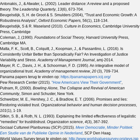
Antonakis, J., & Atwater, L. (2002). Leader distance: A review and a proposed
theory.
The Leadership Quarterly
,
13
(6), 673-704.
Beugelsdijk, S, H. de Groot & S. Smulders (2004), “Trust and Economic Growth: A
Robustness Analysis”,
Oxford Economic Papers,
56(1), 118-134.
Beugelsdijk, S & R. Maseland (2010).
Culture in Economics,
Cambridge University
Press, Cambridge
Coleman, J, (1990).
Foundations of Social Theory
, Harvard University Press,
Cambridge MA.
Matta, F. K., Scott, B., Colquitt, J., Koopman, J., & Passantino, L. (2016). Is
Consistently Unfair Better than Sporadically Fair? An Investigation of Justice
Variability and Stress.
Academy of Management Journal
, amj-2014.
Mayer, R. C., Davis, J. H., & Schoorman, F. D. (1995). An integrative model of
organizational trust.
Academy of management review
,
20
(3), 709-734.
Panama papers terug te vinden op:
https://panamapapers.icij.org/
Pew Research Center (2015).
”How Americans View Their Government”
,
Putnam, R, (2000).
Bowling Alone, The Collapse and Revival of American
Community
, Simon and Schuster, New York.
Schweitzer, M. E., Hershey, J. C., & Bradlow, E. T. (2006). Promises and lies:
Restoring violated trust.
Organizational behavior and human decision processes
,
101
(1), 1-19.
Sitkin, S. B., & Roth, N. L. (1993). Explaining the limited effectiveness of legalistic
“remedies” for trust/distrust.
Organization science
,
4
(3), 367-392.
Sociaal Cultureel Planbureau (SCP) (2015).
Meer Democratie, Minder Politiek:
Een Studie van de Publieke Opinie in Nederland
, SCP Den Haag.
World Values Survey terug te vinden op:
http://www.worldvaluessurvey.org/wvs.jsp