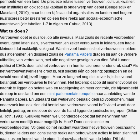
per hoofd van een land. De precieze relatie tussen vertrouwen, cultuur, kwaliteit
van instituties en ook sociaal kapitaal is onderwerp van debat (Beugelsdijk en
Maseland, 2010), maar buiten kijf staat dat organisaties en landen met hogere
trust
scores beter presteren op een hele reeks aan sociaal-economische
maatstaven (zie tabellen 1-7 in Algan en Cahuc, 2013).
Wat te doen?
Vertrouwen doet er dus toe, op alle niveaus. Maar zoals de recente voorbeelden
overtuigend laten zien, is vertrouwen, en zeker vertrouwen in leiders, een fragiel
kleinood dat makkelijk stuk gaat. Want in veel landen is het vertrouwen in leiders
dus afgenomen, en dossiers zoals de
Panama Papers
dragen bij aan de verdere
uitholling van vertrouwen, met alle negatieve gevolgen van dien. Wat kunnen
politici of CEOs doen als het vertrouwen in hun functioneren onder druk staat? Als
het vertrouwensverlies te groot is, rest slechts één oplossing: opstappen en de
schuld vooral bij jezelf leggen. Maar zo lang het nog niet zover is, is het vooral
belangrijk om vertrouwen te herwinnen. Het lijkt erop dat op dit moment vooral de
nadruk te liggen op betere wet- en regelgeving en meer controle, zie bijvoorbeeld
de roep in ons land om een
mini-parlementaire enquête
naar aanleiding van de
Panama papers. En uiteraard kan wetgeving bepaald gedrag voorkomen, maar
onderzoek laat ook zien dat herstel van vertrouwen vooral beïnvloed wordt door
feitelijk gedrag, en niet door de voor de hand liggende juridische ingrepen (Sitkin
& Roth, 1993). Gelukkig weten we uit onderzoek ook dat het herwinnen van
vertrouwen moeilijk maar mogelijk is. Hoe? Door consistentie en
voorbeeldgedrag. Volgend op het incident waardoor het vertrouwen beschaamd
is, dienen leiders een consistente reeks aan betrouwbare acties te laten zien: het
gaat dus om herstel van de eigen ‘betrouwbaarheid’ van de leider. Dit lukt