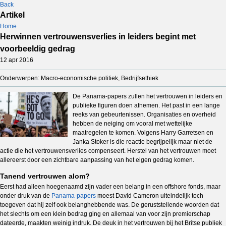
Back
Artikel
Home
Herwinnen vertrouwensverlies in leiders begint met
voorbeeldig gedrag
12 apr 2016
Onderwerpen: Macro-economische politiek, Bedrijfsethiek
De Panama-papers zullen het vertrouwen in leiders en
publieke figuren doen afnemen. Het past in een lange
reeks van gebeurtenissen. Organisaties en overheid
hebben de neiging om vooral met wettelijke
maatregelen te komen. Volgens Harry Garretsen en
Janka Stoker is die reactie begrijpelijk maar niet de
actie die het vertrouwensverlies compenseert. Herstel van het vertrouwen moet
allereerst door een zichtbare aanpassing van het eigen gedrag komen.
Tanend vertrouwen alom?
Eerst had alleen hoegenaamd zijn vader een belang in een offshore fonds, maar
onder druk van de
Panama-papers
moest David Cameron uiteindelijk toch
toegeven dat hij zelf ook belanghebbende was. De geruststellende woorden dat
het slechts om een klein bedrag ging en allemaal van voor zijn premierschap
dateerde, maakten weinig indruk. De deuk in het vertrouwen bij het Britse publiek