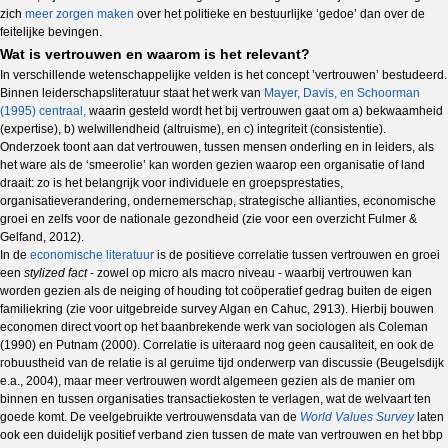
zich
meer zorgen maken
over het politieke en bestuurlijke ‘gedoe’ dan over de
feitelijke bevingen.
Wat is vertrouwen en waarom is het relevant?
In verschillende wetenschappelijke velden is het concept ’vertrouwen’ bestudeerd.
Binnen leiderschapsliteratuur staat het werk van
Mayer, Davis, en Schoorman
(1995) centraal,
waarin gesteld wordt het bij vertrouwen gaat om a) bekwaamheid
(expertise), b) welwillendheid (altruisme), en c) integriteit (consistentie).
Onderzoek toont aan dat vertrouwen, tussen mensen onderling en in leiders, als
het ware als de ‘smeerolie’ kan worden gezien waarop een organisatie of land
draait: zo is het belangrijk voor individuele en groepsprestaties,
organisatieverandering, ondernemerschap, strategische allianties, economische
groei en zelfs voor de nationale gezondheid (zie voor een overzicht Fulmer &
Gelfand, 2012).
In de
economische literatuur
is de positieve correlatie tussen vertrouwen en groei
een
stylized fact
- zowel op micro als macro niveau - waarbij vertrouwen kan
worden gezien als de neiging of houding tot coöperatief gedrag buiten de eigen
familiekring (zie voor uitgebreide survey Algan en Cahuc, 2913). Hierbij bouwen
economen direct voort op het baanbrekende werk van sociologen als Coleman
(1990) en Putnam (2000). Correlatie is uiteraard nog geen causaliteit, en ook de
robuustheid van de relatie is al geruime tijd onderwerp van discussie (Beugelsdijk
e.a., 2004),
maar meer vertrouwen wordt algemeen gezien als de manier om
binnen en tussen organisaties transactiekosten te verlagen, wat de welvaart ten
goede komt. De veelgebruikte vertrouwensdata van de
World Values Survey
laten
ook een duidelijk positief verband zien tussen de mate van vertrouwen en het bbp