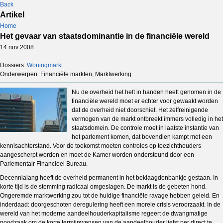
Back
Artikel
Home
Het gevaar van staatsdominantie in de financiële wereld
14 nov 2008
Dossiers:
Woningmarkt
Onderwerpen: Financiële markten, Marktwerking
Nu de overheid het heft in handen heeft genomen in de
financiële wereld moet er echter voor gewaakt worden
dat de overheid niet doorschiet. Het zelfreinigende
vermogen van de markt ontbreekt immers volledig in het
staatsdomein. De controle moet in laatste instantie van
het parlement komen, dat bovendien kampt met een
kennisachterstand. Voor de toekomst moeten controles op toezichthouders
aangescherpt worden en moet de Kamer worden ondersteund door een
Parlementair Financieel Bureau.
Decennialang heeft de overheid permanent in het beklaagdenbankje gestaan. In
korte tijd is de stemming radicaal omgeslagen. De markt is de gebeten hond.
Ongeremde marktwerking zou tot de huidige financiële ravage hebben geleid. En
inderdaad: doorgeschoten deregulering heeft een morele crisis veroorzaakt. In de
wereld van het moderne aandeelhouderkapitalisme regeert de dwangmatige
noodzaak om de korte termijnwensen van de aandeelhouder liefst per direct te