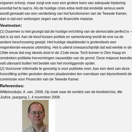
organen scherp, maar zorgt ook voor een grotere kans van adequate bijsturing
voordat het te laat is. Als de huidige crisis ertoe leidt dat eindelijk serieus werk
wordt gemaakt van een versterking van het functioneren van de Tweede Kamer,
dan is dat een verborgen zegen van de financiële malaise.
Voetnoten:
(1) Daarmee is niet gezegd dat de huidige inrichting van de democratie perfect is –
dat is zij niet. Aan de kloof tussen politiek en samenleving wordt de ene na de
andere beschouwing gewijd. Het huidige staatsbestel is grotendeels een
negentiende-eeuwse uitvinding. Het is uiterst onwaarschijnlijk dat wat werkte in de
19de eeuw dat nog steeds doet in de 21ste eeuw. Toch komen in Den Haag en
omstreken politieke hervormingen nauwelijks van de grond. Deze majeure kwestie
valt uiteraard buiten het bestek van het voorliggende opstel.
(2) Voorzover informatie te gevoelig is voor publieke oren, kan een deel van deze
hoorzitting achter gesloten deuren plaatsvinden ten overstaan van bijvoorbeeld de
commissie voor Financiën van de Tweede Kamer.
Referenties:
Witteloostuijn, A. van, 2008, Op zoek naar de wortels van de kredietcrisis,
Me
Judice
, jaargang 1, 4 november 2008.