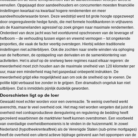
vervullen. Opgejaagd door aandeelhouders en concurrenten moesten financiële
instellingen kwartaal na kwartaal hogere rendementen en meer
aandeelhouderwaarde tonen. Deze wedstrijd werd tot grote hoogte opgezweept
door ongereguleerde hedge funds, die met formele hoofdkantoren in vrijhavens
als de Kaaimaneilanden agressief op zoek gingen naar maximale rendementen.
Onderdeel van deze jacht was het voortdurend opschroeven van de leverage of
hefboom – de verhouding tussen eigen en vreemd vermogen – tot ongekende
proporties, die vaak de factor veertig overstegen. Hierbij wilden traditionele
instellingen niet achterblijven. Ook die zochten naar snelle winsten via ophoging
van de hefbomen, de opstapeling van derivaten en de samenklontering van
activiteiten. Het is alsof op de snelweg twee regimes naast elkaar regeren: de
meerderheid moet zich houden aan de maximale snelheid van 120 kilometer per
uur, maar een minderheid mag het gaspedaal onbeperkt indrukken. De
meerderheid grijpt elke mogelijkheid aan om ook de snelheid op te voeren. De
politie kijkt verbaasd toe zonder in te grijpen. Een dramatisch ongeluk kan niet
uitblijven. Dat is inmiddels pijnlijk duidelijk geworden.
Doorschieten ligt op de loer
Gewaakt moet echter worden voor een overreactie. Te weinig overheid werkt
averechts, maar te veel overheid ook. Het mag niet worden vergeten dat juist de
overheid met contraproductieve deregulering en regulering de bedding heeft
gecreëerd waarbinnen de marktrivier heeft kunnen overstromen. Een voorbeeld
van overdadige overheidbemoeienis is te vinden in de huizenmarkt. In zowel
Nederland (hypotheekrenteaftrek) als de Verenigde Staten (sub-prime mortgages)
heeft de overheid een uiterst actieve bijdrage geleverd aan het oppompen van de