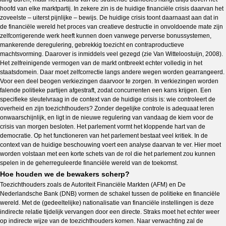
hoofd van elke marktpartij. In zekere zin is de huidige financiële crisis daarvan het
zoveelste – uiterst pijnlijke – bewijs. De huidige crisis toont daarnaast aan dat in
de financiële wereld het proces van creatieve destructie in onvoldoende mate zijn
zelfcorrigerende werk heeft kunnen doen vanwege perverse bonussystemen,
mankerende deregulering, gebrekkig toezicht en contraproductieve
machtsvorming. Daarover is inmiddels veel gezegd (zie Van Witteloostuijn, 2008).
Het zelfreinigende vermogen van de markt ontbreekt echter volledig in het
staatsdomein. Daar moet zelfcorrectie langs andere wegen worden gearrangeerd.
Voor een deel beogen verkiezingen daarvoor te zorgen. In verkiezingen worden
falende politieke partijen afgestraft, zodat concurrenten een kans krijgen. Een
specifieke sleutelvraag in de context van de huidige crisis is: wie controleert de
overheid en zijn toezichthouders? Zonder degelijke controle is adequaat leren
onwaarschijnlijk, en ligt in de nieuwe regulering van vandaag de kiem voor de
crisis van morgen besloten. Het parlement vormt het kloppende hart van de
democratie. Op het functioneren van het parlement bestaat veel kritiek. In de
context van de huidige beschouwing voert een analyse daarvan te ver. Hier moet
worden volstaan met een korte schets van de rol die het parlement zou kunnen
spelen in de geherreguleerde financiële wereld van de toekomst.
Hoe houden we de bewakers scherp?
Toezichthouders zoals de Autoriteit Financiële Markten (AFM) en De
Nederlandsche Bank (DNB) vormen de schakel tussen de politieke en financiële
wereld. Met de (gedeeltelijke) nationalisatie van financiële instellingen is deze
indirecte relatie tijdelijk vervangen door een directe. Straks moet het echter weer
op indirecte wijze van de toezichthouders komen. Naar verwachting zal de