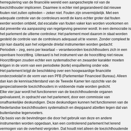
herregulering van de financiële wereld een aangescherpte rol van de
toezichthouder impliceren. Daarmee is echter niet gegarandeerd dat nieuwe
fouten niet zullen optreden – zeker niet. Fouten zijn onvermijdelijk. Met een
adequate controle van de controleurs wordt de kans echter groter dat fouten
eerder worden ontdekt, dat escalatie van fouten vaker kan worden voorkomen en
dat preventie via aanpassing van regelgeving gewoner wordt. In een democratie is
het parlement de ultieme controleur. Het parlement moet daarom in staat worden
gesteld de controle van de controleurs adequaat uit te voeren. Zonder compleet te
zijn kan daarbij aan het volgende drietal instrumenten worden gedacht:
Periodiek – zeg, eens per kwartaal – verantwoorden toezichthouders zich in een
openbare hoorzitting. Uiteraard is het instrument van de hoorzitting niet nieuw.
Hoorzittingen zouden echter een systematischer en zwaarder karakter moeten
krijgen in de vorm van een periodieke (korte) enquêtering onder ede.
Het parlement krijgt de beschikking over een hoogwaardige financiële
onderzoekstaf in de vorm van een PFB (Parlementair Financieel Bureau). Alleen
dan kan de kennisachterstand van de Tweede Kamer ten opzichte van de
gespecialiseerde toezichthouders in voldoende mate worden gedicht.
Elke vier jaar wordt het functioneren van de toezichthoudende organen
geëvalueerd, in opdracht van het parlement, door een commissie van
onafhankelijke deskundigen. Deze deskundigen kunnen het functioneren van de
Nederlandse toezichthouders systematisch en diepgaand afzetten tegen dat van
buitenlandse tegenvoeters.
Op basis van de bevindingen die door het gebruik van deze en andere
instrumenten worden opgedaan, kan een controlerend parlement het lerend
vermogen van de overheid vergroten. Dat houdt niet alleen de toezichthoudende