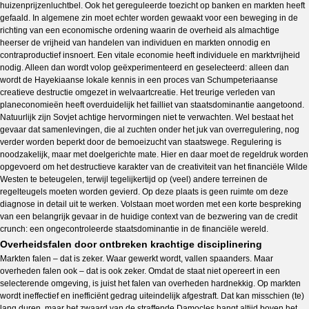
huizenprijzenluchtbel. Ook het gereguleerde toezicht op banken en markten heeft
gefaald. In algemene zin moet echter worden gewaakt voor een beweging in de
richting van een economische ordening waarin de overheid als almachtige
heerser de vrijheid van handelen van individuen en markten onnodig en
contraproductief insnoert. Een vitale economie heeft individuele en marktvrijheid
nodig. Alleen dan wordt volop geëxperimenteerd en geselecteerd: alleen dan
wordt de Hayekiaanse lokale kennis in een proces van Schumpeteriaanse
creatieve destructie omgezet in welvaartcreatie. Het treurige verleden van
planeconomieën heeft overduidelijk het failliet van staatsdominantie aangetoond.
Natuurlijk zijn Sovjet achtige hervormingen niet te verwachten. Wel bestaat het
gevaar dat samenlevingen, die al zuchten onder het juk van overregulering, nog
verder worden beperkt door de bemoeizucht van staatswege. Regulering is
noodzakelijk, maar met doelgerichte mate. Hier en daar moet de regeldruk worden
opgevoerd om het destructieve karakter van de creativiteit van het financiële Wilde
Westen te beteugelen, terwijl tegelijkertijd op (veel) andere terreinen de
regelteugels moeten worden gevierd. Op deze plaats is geen ruimte om deze
diagnose in detail uit te werken. Volstaan moet worden met een korte bespreking
van een belangrijk gevaar in de huidige context van de bezwering van de credit
crunch: een ongecontroleerde staatsdominantie in de financiële wereld.
Overheidsfalen door ontbreken krachtige disciplinering
Markten falen – dat is zeker. Waar gewerkt wordt, vallen spaanders. Maar
overheden falen ook – dat is ook zeker. Omdat de staat niet opereert in een
selecterende omgeving, is juist het falen van overheden hardnekkig. Op markten
wordt ineffectief en inefficiënt gedrag uiteindelijk afgestraft. Dat kan misschien (te)
lang duren, maar het zwaard van de straffende Damocles hangt altijd boven het