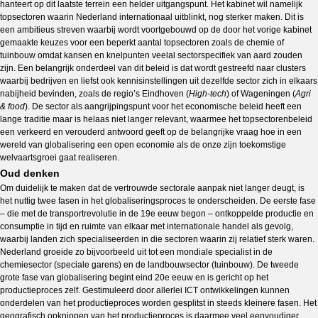
hanteert op dit laatste terrein een helder uitgangspunt. Het kabinet wil namelijk
topsectoren waarin Nederland internationaal uitblinkt, nog sterker maken. Dit is
een ambitieus streven waarbij wordt voortgebouwd op de door het vorige kabinet
gemaakte keuzes voor een beperkt aantal topsectoren zoals de chemie of
tuinbouw omdat kansen en knelpunten veelal sectorspecifiek van aard zouden
zijn. Een belangrijk onderdeel van dit beleid is dat wordt gestreefd naar clusters
waarbij bedrijven en liefst ook kennisinstellingen uit dezelfde sector zich in elkaars
nabijheid bevinden, zoals de regio’s Eindhoven (
High-tech
) of Wageningen (
Agri
& food
). De sector als aangrijpingspunt voor het economische beleid heeft een
lange traditie maar is helaas niet langer relevant, waarmee het topsectorenbeleid
een verkeerd en verouderd antwoord geeft op de belangrijke vraag hoe in een
wereld van globalisering een open economie als de onze zijn toekomstige
welvaartsgroei gaat realiseren.
Oud denken
Om duidelijk te maken dat de vertrouwde sectorale aanpak niet langer deugt, is
het nuttig twee fasen in het globaliseringsproces te onderscheiden. De eerste fase
– die met de transportrevolutie in de 19e eeuw begon – ontkoppelde productie en
consumptie in tijd en ruimte van elkaar met internationale handel als gevolg,
waarbij landen zich specialiseerden in die sectoren waarin zij relatief sterk waren.
Nederland groeide zo bijvoorbeeld uit tot een mondiale specialist in de
chemiesector (speciale garens) en de landbouwsector (tuinbouw). De tweede
grote fase van globalisering begint eind 20e eeuw en is gericht op het
productieproces zelf. Gestimuleerd door allerlei ICT ontwikkelingen kunnen
onderdelen van het productieproces worden gesplitst in steeds kleinere fasen. Het
geografisch opknippen van het productieproces is daarmee veel eenvoudiger