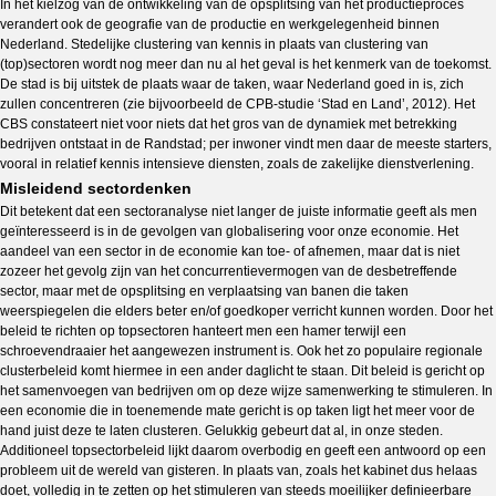
In het kielzog van de ontwikkeling van de opsplitsing van het productieproces
verandert ook de geografie van de productie en werkgelegenheid binnen
Nederland. Stedelijke clustering van kennis in plaats van clustering van
(top)sectoren wordt nog meer dan nu al het geval is het kenmerk van de toekomst.
De stad is bij uitstek de plaats waar de taken, waar Nederland goed in is, zich
zullen concentreren (zie bijvoorbeeld de CPB-studie ‘Stad en Land’, 2012). Het
CBS constateert niet voor niets dat het gros van de dynamiek met betrekking
bedrijven ontstaat in de Randstad; per inwoner vindt men daar de meeste starters,
vooral in relatief kennis intensieve diensten, zoals de zakelijke dienstverlening.
Misleidend sectordenken
Dit betekent dat een sectoranalyse niet langer de juiste informatie geeft als men
geïnteresseerd is in de gevolgen van globalisering voor onze economie. Het
aandeel van een sector in de economie kan toe- of afnemen, maar dat is niet
zozeer het gevolg zijn van het concurrentievermogen van de desbetreffende
sector, maar met de opsplitsing en verplaatsing van banen die taken
weerspiegelen die elders beter en/of goedkoper verricht kunnen worden. Door het
beleid te richten op topsectoren hanteert men een hamer terwijl een
schroevendraaier het aangewezen instrument is. Ook het zo populaire regionale
clusterbeleid komt hiermee in een ander daglicht te staan. Dit beleid is gericht op
het samenvoegen van bedrijven om op deze wijze samenwerking te stimuleren. In
een economie die in toenemende mate gericht is op taken ligt het meer voor de
hand juist deze te laten clusteren. Gelukkig gebeurt dat al, in onze steden.
Additioneel topsectorbeleid lijkt daarom overbodig en geeft een antwoord op een
probleem uit de wereld van gisteren. In plaats van, zoals het kabinet dus helaas
doet, volledig in te zetten op het stimuleren van steeds moeilijker definieerbare