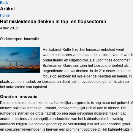
Back
Artikel
Home
Het misleidende denken in top- en flopsectoren
4 dec 2012
Onderwerpen: Innovatie
Het kabinet-Rutte II zet het topsectorenbeleid voort
waarin het succes van bestaande sectoren verder wordt
ondersteund en uitgebouwd. De Groningse economen
Brakman en Garretsen zien het topsectorenbeleid als
negentiende-eeuws denken. In de 21e eeuw leidt een
focus op sectoren tot misleidende beelden en beleid. In
plaats van een nadruk op topsectoren dient het innovatiebeleid gericht te zijn op
het ontwikkelen van toptalent.
Groei en innovatie
De commotie rond de inkomensafhankelijke zorgpremie is nog maar net geluwd of
nieuwe politieke onrust (huurmarkt, ontslagrecht) lijkt zich al aan te dienen. De
rumoerige start en de grote nadruk op een paar gevoelige dossiers maken dat
andere minstens zo belangrijke onderdelen van het kabinetsbeleid te weinig
aandacht krijgen. Het beleid gericht op de versterking van het Nederlandse groei-
en concurrentievermogen is hiervan een prominent voorbeeld. Het kabinet-Rutte II