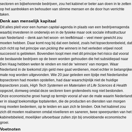
sectoren en bijbehorende bedrijven, zou het kabinet er beter aan doen in te zetten
op het aantrekken en behouden van slimme mensen en de door hun verrichte
taken.
Denk aan menselijk kapitaal
Dit alles pleit voor een
human capital-
agenda in plaats van een bedrijvenagenda
waarbij investeren in onderwijs en in de fysieke maar ook sociale infrastructuur
van Nederland – denk aan het woon- en leefklimaat – veel meer gewicht zou
moeten hebben. Daar komt nog bij dat een beleid, zoals het topsectorenbeleid, dat
zich richt op het principe van
picking the winners
in het verleden vrijwel nooit
succesvol is gebleken. Bovendien loopt men met dit principe het risico dat vooral
de bestaande bedrijven op de been worden gehouden die het subsidiepad naar
Den Haag hebben weten te vinden en niet de ‘winners’ van morgen. Waar
Nederland in de toekomst zijn geld mee gaat verdienen, moet echter in belangrijke
mate nog worden uitgevonden. Wie 20 jaar geleden een lijstje met Nederlandse
topsectoren had moeten opstellen, had daar waarschijnlijk niet de huidige
topsectoren zoals,
High Tech Systemen en Materialen
of
Life Sciences & Health
opgezet, domweg omdat deze sectoren toen grotendeels nog niet bestonden.
Onze economische groei hangt op termijn vooral af van de mate waarin Nederland
er in slaagt toekomstige toptalenten, die de producten en diensten van morgen
nog moeten bedenken, op te leiden en aan zich te binden. Ook het kabinet zou
zich dit moeten realiseren omdat nivelleren en saneren, twee speerpunten van het
kabinetsbeleid, moeilijker uitvoerbaar zullen zijn bij onvoldoende economische
groei.
Voetnoten