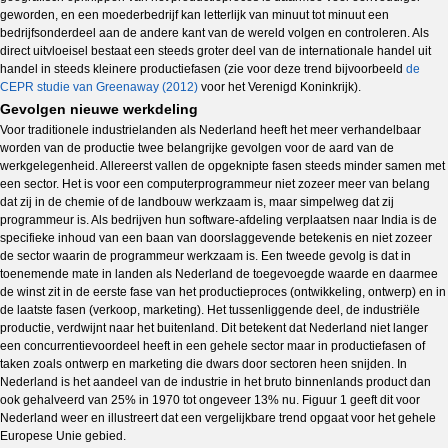
geworden, en een moederbedrijf kan letterlijk van minuut tot minuut een
bedrijfsonderdeel aan de andere kant van de wereld volgen en controleren. Als
direct uitvloeisel bestaat een steeds groter deel van de internationale handel uit
handel in steeds kleinere productiefasen (zie voor deze trend bijvoorbeeld
de
CEPR studie van Greenaway (2012)
voor het Verenigd Koninkrijk).
Gevolgen nieuwe werkdeling
Voor traditionele industrielanden als Nederland heeft het meer verhandelbaar
worden van de productie twee belangrijke gevolgen voor de aard van de
werkgelegenheid. Allereerst vallen de opgeknipte fasen steeds minder samen met
een sector. Het is voor een computerprogrammeur niet zozeer meer van belang
dat zij in de chemie of de landbouw werkzaam is, maar simpelweg dat zij
programmeur is. Als bedrijven hun software-afdeling verplaatsen naar India is de
specifieke inhoud van een baan van doorslaggevende betekenis en niet zozeer
de sector waarin de programmeur werkzaam is. Een tweede gevolg is dat in
toenemende mate in landen als Nederland de toegevoegde waarde en daarmee
de winst zit in de eerste fase van het productieproces (ontwikkeling, ontwerp) en in
de laatste fasen (verkoop, marketing). Het tussenliggende deel, de industriële
productie, verdwijnt naar het buitenland. Dit betekent dat Nederland niet langer
een concurrentievoordeel heeft in een gehele sector maar in productiefasen of
taken zoals ontwerp en marketing die dwars door sectoren heen snijden. In
Nederland is het aandeel van de industrie in het bruto binnenlands product dan
ook gehalveerd van 25% in 1970 tot ongeveer 13% nu. Figuur 1 geeft dit voor
Nederland weer en illustreert dat een vergelijkbare trend opgaat voor het gehele
Europese Unie gebied.