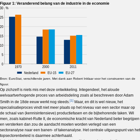
Figuur 1: Veranderend belang van de industrie in de economie
Bron: EuroStat, verschillende jaren. Met dank aan Robert Inklaar voor het construeren van de
figuur.
Op zichzelf is niets mis met deze ontwikkeling. Integendeel, het aloude
welvaartverhogende proces van arbeidsdeling zoals al beschreven door Adam
[1]
Smith in de 18de eeuw werkt nog steeds.
Maar, en dit is wel nieuw, het
specialisatieproces vindt niet meer plaats op het niveau van een sector maar op
de schaal van (kennisintensieve) productiefasen en de bijbehorende taken. Wil
men, zoals kabinet-Rutte II, de economische kracht van Nederland beter begrijpen
en versterken dan zou de aandacht moeten worden verlegd van een
sectoranalyse naar een banen- of takenanalyse. Het centrale uitgangspunt van het
topsectorenbeleid is daarmee achterhaald.