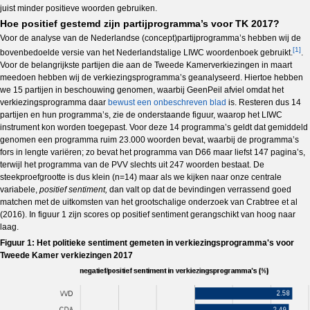
juist minder positieve woorden gebruiken.
Hoe positief gestemd zijn partijprogramma’s voor TK 2017?
Voor de analyse van de Nederlandse (concept)partijprogramma’s hebben wij de
[1]
bovenbedoelde versie van het Nederlandstalige LIWC woordenboek gebruikt.
.
Voor de belangrijkste partijen die aan de Tweede Kamerverkiezingen in maart
meedoen hebben wij de verkiezingsprogramma’s geanalyseerd. Hiertoe hebben
we 15 partijen in beschouwing genomen, waarbij GeenPeil afviel omdat het
verkiezingsprogramma daar
bewust een onbeschreven blad
is. Resteren dus 14
partijen en hun programma’s, zie de onderstaande figuur, waarop het LIWC
instrument kon worden toegepast. Voor deze 14 programma’s geldt dat gemiddeld
genomen een programma ruim 23.000 woorden bevat, waarbij de programma’s
fors in lengte variëren; zo bevat het programma van D66 maar liefst 147 pagina’s,
terwijl het programma van de PVV slechts uit 247 woorden bestaat. De
steekproefgrootte is dus klein (n=14) maar als we kijken naar onze centrale
variabele,
positief sentiment,
dan valt op dat de bevindingen verrassend goed
matchen met de uitkomsten van het grootschalige onderzoek van Crabtree et al
(2016). In figuur 1 zijn scores op positief sentiment gerangschikt van hoog naar
laag.
Figuur 1: Het politieke sentiment gemeten in verkiezingsprogramma's voor
Tweede Kamer verkiezingen 2017