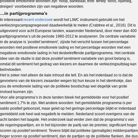
positieve emotionele woorden zijn ‘hoop, dankbaar, trots’ terwijl ‘boos, vijandig,
dreigen’ voorbeelden zijn van negatieve woorden.
…in partijprogramma’s
In interessant
recent onderzoek
wordt het LIWC instrument gebruikt om het
verkiezingscampagnegevoel daadwerkelijk te meten (Crabtree et al., 2016). Dit is
uitgevoerd voor acht Europese landen, waaronder Nederland, door meer dan 400
partijprogramma’s uit de periode 1980-2012 te analyseren. De centrale variabele
in de analyse is ‘
positief sentiment’,
zijnde het verschil tussen het percentage
woorden met positieve emotionele lading en het percentage woorden met een
negatieve emotionele lading in het desbetreffende partijprogramma. Het centrale
idee van de studie is dat deze
positief sentiment
variabele van groot belang is,
omdat dit sentiment het gedrag van kiezers en daarmee de verkiezingsuitslag kan
beïnvloeden.
Het is zeker niet alleen de kale inhoud die telt. En als het inderdaad zo is dat de
gevoelens van de kiezers zwaarder wegen bij hun keuze in het stemhokje, dan
zou de emotionele lading van de politieke boodschap wel degelijk van grote
invloed kunnen zijn.
Voor alle programma’s in deze landen bleek het gemiddelde voor het positief
sentiment 1,7% te zijn. Met andere woorden: het gemiddelde programma is per
saldo positief getoonzet, maar gelet op het geringe percentage blijkt er inderdaad
gemiddeld ook heel wat negatiefs te melden. Nederland scoort overigens van de
acht landen het laagste. Het onderzoek laat verder zien dat de programma’s van
de regeringspartijen, en in het bijzonder de partij van de premier, significant hoger
scoren op
positief sentiment.
Tevens blijkt dat politieke (gematigde) middenpartijen
hoger scoren op positief sentiment, dan de partijen op de politieke flanken, die dus