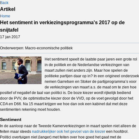
Back
Artikel
Home
Het sentiment in verkiezingsprogramma's 2017 op de
snijtafel
17 jan 2017
Onderwerpen: Macro-economische politiek
Het sentiment speelt de laatste paar jaren een grote rol
in de politiek en de Nederlandse verkiezingen van
maart zullen niet anders zijn. Maar hoe spelen de
politieke partijen daar op in? In een origineel onderzoek
nemen Garretsen en Stoker de partijprogramma’s voor
de verkiezingen van maart a.s. de maat om te zien hoe
positief of negatief de taal van politici is. De boze kiezer wordt rijkelijk bediend
door de PVV, de optimistische kiezer door de VVD, op de voet gevolgd door het
CDA en D66. Na 15 maart krijgen we hoe dan ook een kabinet dat met deze
sentimenten rekening moet houden.
Sentiment
In de aanloop naar de Tweede Kamerverkiezingen in maart spelen niet alleen de
feiten maar steeds
nadrukkelijker ook het gevoel van de kiezer
een hoofdrol.
Politici overtuigen niet (langer) met feiten over hoe goed het gaat met de