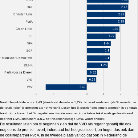
Noot: Gemiddelde score 1,43 (standaard deviatie is 1,29). Positief sentiment (als % woorden in
de totale tekst) is gemeten als het verschil tussen het % positief emotionele woorden in de totale
tekst minus tussen het % negatief emotionele woorden in de totale tekst zoals geclassificeerd
door het LIWC instrument a.h.v. het Nederlandstalige LIWC woordenboek.
De resultaten laten om te beginnen zien dat de VVD als regeringspartij die ook
nog eens de premier levert, inderdaad het hoogste scoort, en hoger dus ook dan
de coalitiepartner PvdA.
In de tweede plaats valt op dat ook in Nederland de