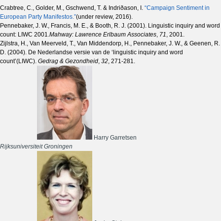
Crabtree, C., Golder, M., Gschwend, T. & Indriðason, I.
“Campaign Sentiment in
European Party Manifestos.”
(under review, 2016).
Pennebaker, J. W., Francis, M. E., & Booth, R. J. (2001). Linguistic inquiry and word
count: LIWC 2001.
Mahway: Lawrence Erlbaum Associates
,
71
, 2001.
Zijlstra, H., Van Meerveld, T., Van Middendorp, H., Pennebaker, J. W., & Geenen, R.
D. (2004). De Nederlandse versie van de ‘linguistic inquiry and word
count’(LIWC).
Gedrag & Gezondheid
,
32
, 271-281.
Harry Garretsen
Rijksuniversiteit Groningen