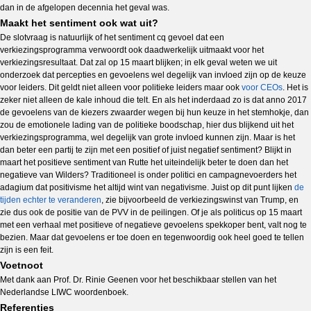
dan in de afgelopen decennia het geval was.
Maakt het sentiment ook wat uit?
De slotvraag is natuurlijk of het sentiment cq gevoel dat een
verkiezingsprogramma verwoordt ook daadwerkelijk uitmaakt voor het
verkiezingsresultaat. Dat zal op 15 maart blijken; in elk geval weten we uit
onderzoek dat percepties en gevoelens wel degelijk van invloed zijn op de keuze
voor leiders. Dit geldt niet alleen voor politieke leiders maar ook
voor CEOs
. Het is
zeker niet alleen de kale inhoud die telt. En als het inderdaad zo is dat anno 2017
de gevoelens van de kiezers zwaarder wegen bij hun keuze in het stemhokje, dan
zou de emotionele lading van de politieke boodschap, hier dus blijkend uit het
verkiezingsprogramma, wel degelijk van grote invloed kunnen zijn. Maar is het
dan beter een partij te zijn met een positief of juist negatief sentiment? Blijkt in
maart het positieve sentiment van Rutte het uiteindelijk beter te doen dan het
negatieve van Wilders? Traditioneel is onder politici en campagnevoerders het
adagium dat positivisme het altijd wint van negativisme. Juist op dit punt lijken
de
tijden echter te veranderen
, zie bijvoorbeeld de verkiezingswinst van Trump, en
zie dus ook de positie van de PVV in de peilingen. Of je als politicus op 15 maart
met een verhaal met positieve of negatieve gevoelens spekkoper bent, valt nog te
bezien. Maar dat gevoelens er toe doen en tegenwoordig ook heel goed te tellen
zijn is een feit.
Voetnoot
Met dank aan Prof. Dr. Rinie Geenen voor het beschikbaar stellen van het
Nederlandse LIWC woordenboek.
Referenties