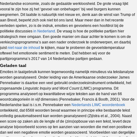
Nederlandse economie, zoals de gedaalde werkloosheid. De grote vraag lijkt
vooral te zijn hoe zij het ‘gevoel van onbehagen’ bij veel burgers kunnen
wegnemen. Dit laatste is natuurlijk niet nieuw en, denk aan de winst van Trump of
aan Brexit, beperkt zich ook niet tot ons land. Maar meer dan in het recente
verleden spelen, zo is de indruk, emoties en gevoelens een hoofdrol bij de
politieke discussies
in Nederland
. De vraag is hoe de politieke partijen hier
strategisch mee omgaan. Een goede manier om daar achter te komen is om de
verkiezingsprogramma’s aan een nader onderzoek te onderwerpen, en daarbij
juist
niet naar de inhoud
te kijken, maar te proberen de gevoelstemperatuur
oftewel het emotionele sentiment te meten. Dat hebben wij voor de
partijprogramma’s 2017 van 14 Nederlandse partijen gedaan.
Geladen taal
Emoties in taalgebruik kunnen tegenwoordig namelijk minutieus via tekstanalyse
worden geanalyseerd. Onder leiding van de Amerikaanse onderzoeker James
Pennebaker is daartoe een veel gebruikt onderzoeksinstrument ontwikkeld, het
zogenaamde
Linguistic Inquiry and Word Count
(LIWC) programma. Dit
programma analyseert op kwantitatieve wijze teksten aan de hand van 66
woordcategorieën in vijf dimensies (Pennebaker, Francis & Booth, 2001). Voor de
Nederlandse taal is i.s.m. Pennebaker een
Nederlands LIWC woordenboek
ontwikkeld, dat 6568 woorden bevat waarmee in principe elke bestaande tekst
volledig geautomatiseerd kan worden geanalyseerd (Zijlstra et al., 2004). Naast
een score op zaken als de lengte of de (zins)opbouw van een tekst, levert deze
analyse bijvoorbeeld scores op ten aanzien van woorden die met een positieve
dan wel een negatieve emotie worden geassocieerd. Voorbeelden van dergelijke