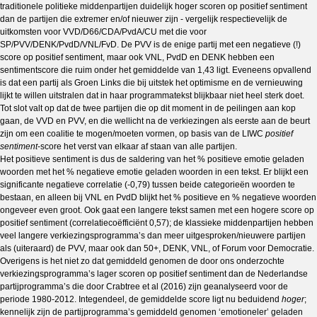
traditionele politieke middenpartijen duidelijk hoger scoren op positief sentiment
dan de partijen die extremer en/of nieuwer zijn - vergelijk respectievelijk de
uitkomsten voor VVD/D66/CDA/PvdA/CU met die voor
SP/PVV/DENK/PvdD/VNL/FvD. De PVV is de enige partij met een negatieve (!)
score op positief sentiment, maar ook VNL, PvdD en DENK hebben een
sentimentscore die ruim onder het gemiddelde van 1,43 ligt. Eveneens opvallend
is dat een partij als Groen Links die bij uitstek het optimisme en de vernieuwing
lijkt te willen uitstralen dat in haar programmatekst blijkbaar niet heel sterk doet.
Tot slot valt op dat de twee partijen die op dit moment in de peilingen aan kop
gaan, de VVD en PVV, en die wellicht na de verkiezingen als eerste aan de beurt
zijn om een coalitie te mogen/moeten vormen, op basis van de LIWC
positief
sentiment
-score het verst van elkaar af staan van alle partijen.
Het positieve sentiment is dus de saldering van het % positieve emotie geladen
woorden met het % negatieve emotie geladen woorden in een tekst. Er blijkt een
significante negatieve correlatie (-0,79) tussen beide categorieën woorden te
bestaan, en alleen bij VNL en PvdD blijkt het % positieve en % negatieve woorden
ongeveer even groot. Ook gaat een langere tekst samen met een hogere score op
positief sentiment (correlatiecoëfficiënt 0,57); de klassieke middenpartijen hebben
veel langere verkiezingsprogramma’s dan meer uitgesproken/nieuwere partijen
als (uiteraard) de PVV, maar ook dan 50+, DENK, VNL, of Forum voor Democratie.
Overigens is het niet zo dat gemiddeld genomen de door ons onderzochte
verkiezingsprogramma’s lager scoren op positief sentiment dan de Nederlandse
partijprogramma’s die door Crabtree et al (2016) zijn geanalyseerd voor de
periode 1980-2012. Integendeel, de gemiddelde score ligt nu beduidend
hoger
;
kennelijk zijn de partijprogramma’s gemiddeld genomen ‘emotioneler’ geladen