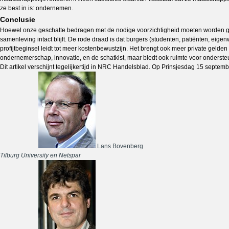
ze best in is: ondernemen.
Conclusie
Hoewel onze geschatte bedragen met de nodige voorzichtigheid moeten worden geïnter
samenleving intact blijft. De rode draad is dat burgers (studenten, patiënten, ei
profijtbeginsel leidt tot meer kostenbewustzijn. Het brengt ook meer private gelde
ondernemerschap, innovatie, en de schatkist, maar biedt ook ruimte voor ondersteu
Dit artikel verschijnt tegelijkertijd in NRC Handelsblad. Op Prinsjesdag 15 septembe
Lans Bovenberg
Tilburg University en Netspar