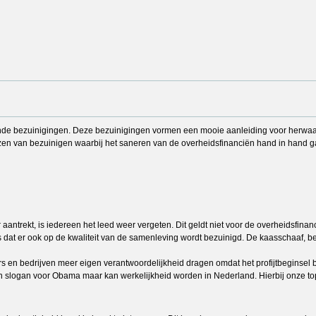
ende bezuinigingen. Deze bezuinigingen vormen een mooie aanleiding voor herwaarde
zen van bezuinigen waarbij het saneren van de overheidsfinanciën hand in hand g
antrekt, is iedereen het leed weer vergeten. Dit geldt niet voor de overheidsfinan
dat er ook op de kwaliteit van de samenleving wordt bezuinigd. De kaasschaaf, be
rs en bedrijven meer eigen verantwoordelijkheid dragen omdat het profijtbeginsel 
een slogan voor Obama maar kan werkelijkheid worden in Nederland. Hierbij onze to