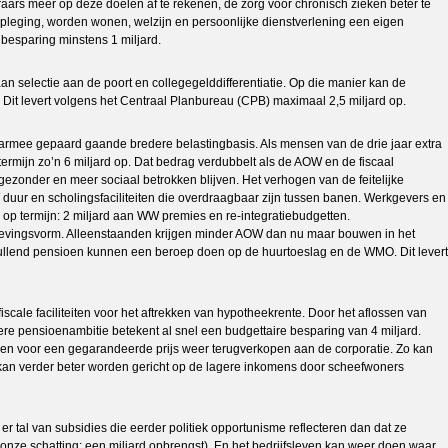
ars meer op deze doelen af te rekenen, de zorg voor chronisch zieken beter te
erpleging, worden wonen, welzijn en persoonlijke dienstverlening een eigen
besparing minstens 1 miljard.
an selectie aan de poort en collegegelddifferentiatie. Op die manier kan de
l. Dit levert volgens het Centraal Planbureau (CPB) maximaal 2,5 miljard op.
daarmee gepaard gaande bredere belastingbasis. Als mensen van de drie jaar extra
termijn zo’n 6 miljard op. Dat bedrag verdubbelt als de AOW en de fiscaal
gezonder en meer sociaal betrokken blijven. Het verhogen van de feitelijke
 duur en scholingsfaciliteiten die overdraagbaar zijn tussen banen. Werkgevers en
p termijn: 2 miljard aan WW premies en re-integratiebudgetten.
enlevingsvorm. Alleenstaanden krijgen minder AOW dan nu maar bouwen in het
llend pensioen kunnen een beroep doen op de huurtoeslag en de WMO. Dit levert
ale faciliteiten voor het aftrekken van hypotheekrente. Door het aflossen van
e pensioenambitie betekent al snel een budgettaire besparing van 4 miljard.
en voor een gegarandeerde prijs weer terugverkopen aan de corporatie. Zo kan
an verder beter worden gericht op de lagere inkomens door scheefwoners
 er tal van subsidies die eerder politiek opportunisme reflecteren dan dat ze
onze schatting: een miljard opbrengst). En het bedrijfsleven kan weer doen waar