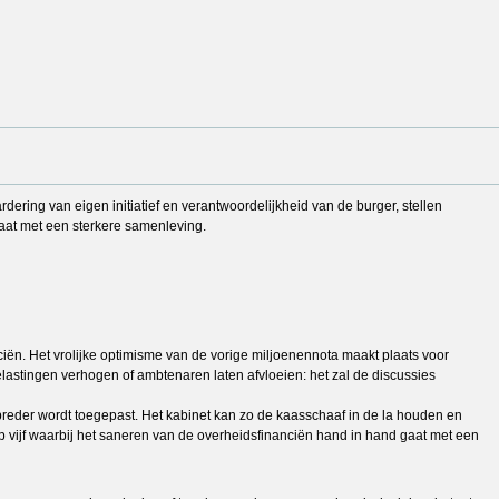
ring van eigen initiatief en verantwoordelijkheid van de burger, stellen
aat met een sterkere samenleving.
ciën. Het vrolijke optimisme van de vorige miljoenennota maakt plaats voor
lastingen verhogen of ambtenaren laten afvloeien: het zal de discussies
breder wordt toegepast. Het kabinet kan zo de kaasschaaf in de la houden en
p vijf waarbij het saneren van de overheidsfinanciën hand in hand gaat met een