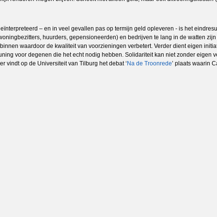
preteerd – en in veel gevallen pas op termijn geld opleveren - is het eindresultaa
genwoningbezitters, huurders, gepensioneerden) en bedrijven te lang in de watten 
n binnen waardoor de kwaliteit van voorzieningen verbetert. Verder dient eigen init
ning voor degenen die het echt nodig hebben. Solidariteit kan niet zonder eigen v
r vindt op de Universiteit van Tilburg het debat ‘
Na de Troonrede
’ plaats waarin C