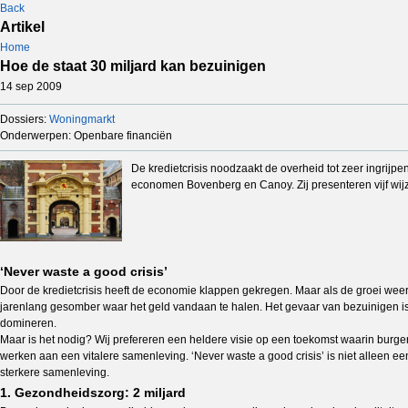
Back
Artikel
Home
Hoe de staat 30 miljard kan bezuinigen
14 sep 2009
Dossiers:
Woningmarkt
Onderwerpen: Openbare financiën
De kredietcrisis noodzaakt de overheid tot zeer ingrijp
economen Bovenberg en Canoy. Zij presenteren vijf wij
‘Never waste a good crisis’
Door de kredietcrisis heeft de economie klappen gekregen. Maar als de groei weer a
jarenlang gesomber waar het geld vandaan te halen. Het gevaar van bezuinigen is 
domineren.
Maar is het nodig? Wij prefereren een heldere visie op een toekomst waarin burge
werken aan een vitalere samenleving. ‘Never waste a good crisis’ is niet alleen 
sterkere samenleving.
1. Gezondheidszorg: 2 miljard