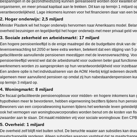
Besparingen in de gezondheidszorg kunnen gerealiseerd worden door kwaliteit en d
organiseren, en meer privaat kapitaal aan te trekken. Dit kan op termijn 1 miljard
verantwoordelijkheid. Lage inkomens kunnen voor het financieren daar van een 
2. Hoger onderwijs: 2,5 miljard
Minister Plasterk wil het hoger onderwijs hervormen naar Amerikaans model. Belangr
overheid bezuinigen en tegelijkertijd het hoger onderwijs met meer privaat geld ver
3. Sociale zekerheid en arbeidsmarkt: 17 miljard
Een hogere pensioenleeftijd is de enige maatregel die de budgettaire druk van de 
levensverwachting tot 2050 er twee extra werken, betekent dat een stijging van 5 p
gefaciliteerde aanvullende pensioenen meestijgen met de levensverwachting. Voor 
pensioenleeftijd vereist wel dat de arbeidsmarkt voor ouderen beter gaat function
werknemers worden zo aangesproken op hun verantwoordelijkheid voor inzetbaarhe
Een andere optie is het individualiseren van de AOW. Hierbij krijgt iedereen de
algemeen meer aanvullend pensioen op omdat zij hun nabestaandenpensioen kunn
op termijn 3 miljard op.
4. Woningmarkt: 8 miljard
De fiscaal gefaciliteerde pensioenopbouw voor midden- en hogere inkomens kan gel
hypotheken meer te bevorderen, hebben eigenwoning bezitters tijdens hun pensioe
Bewoners van een corporatiewoning kunnen tijdens het werkende leven geleidelij
ook het vermogen van woningbouwcorporaties worden benut om de kosten van fisc
zwaarder aan te slaan. Dit maakt middelen vrij voor sociale woningbouw. Een CPB s
5. Overheid: 1 miljard
De overheid zelf blijft niet buiten schot. De beruchte waaier aan subsidies kan dra
maatschappelijk renderen. Alleen subsidies waarvan vaststaat dat ze maatschappeli