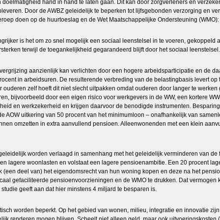
oelmatigheid hand in hand te laten gaan. Dit kan door zorgverleners en verzekera
 opleveren. Door de AWBZ geleidelijk te beperken tot lijfsgebonden verzorging en v
beroep doen op de huurtoeslag en de Wet Maatschappelijke Ondersteuning (WMO): 
ijker is het om zo snel mogelijk een sociaal leenstelsel in te voeren, gekoppeld a
sterken terwijl de toegankelijkheid gegarandeerd blijft door het sociaal leenstelse
vergrijzing aanzienlijk kan verlichten door een hogere arbeidsparticipatie en de 
rocent in arbeidsuren. De resulterende verbreding van de belastingbasis levert op 
ouderen zelf hoeft dit niet slecht uitpakken omdat ouderen door langer te werken 
eren, bijvoorbeeld door een eigen risico voor werkgevers in de WW, een kortere WW
id en werkzekerheid en krijgen daarvoor de benodigde instrumenten. Besparing o
zelfde AOW uitkering van 50 procent van het minimumloon – onafhankelijk van sam
en omzetten in extra aanvullend pensioen. Alleenwonenden met een klein aanvu
eidelijk worden verlaagd in samenhang met het geleidelijk verminderen van de fisc
n lagere woonlasten en volstaat een lagere pensioenambitie. Een 20 procent lager
k (een deel van) het eigendomsrecht van hun woning kopen en deze na het pensio
aal gefaciliteerde pensioenvoorzieningen en de WMO te drukken. Dat vermogen k
tudie geeft aan dat hier minstens 4 miljard te besparen is.
stisch worden beperkt. Op het gebied van wonen, milieu, integratie en innovatie zijn
jk renderen mogen blijven. Scheelt niet alleen geld, maar ook uitvoeringskosten (