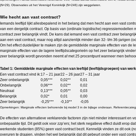
(N=29). Observaties uit het Verenigd Koninkrijk (N=246) zijn weggelaten.
Wie hecht aan vast contract?
Iemands leeftijd lijkt allesbepalend in het belang dat men hecht aan een vast cont
van een dergelijk contract. Op basis van (ordinale logistische) regressiemodellen 
contract zeer belangrijk vindt. De kans dat iemand een vast contract zeer belangrijk
aan een vast contract, maar nog altijd aanzienlijk minder dan 32- t/m 36-jarigen (od
Om het effect duidelijker te maken zijn de gemiddelde marginale effecten van de le
marginale effecten van de lagere leeftijdscategorieën op het zeer belangrijk vinden
zeer belangrijk wordt gevonden neemt af met 25 procentpunt wanneer men behoort to
Tabel 1: Gemiddelde marginale effecten van leeftijd (leeftijdsgroepen) van wer
Een vast contract vind ik:
17 – 21 jaar
22 – 26 jaar
27 – 31 jaar
Zeer onbelangrijk
0,05***
0,02**
0,01
Onbelangrijk
0,06***
0,02**
0,02
Neutraal
0,13***
0,05**
0,03
Belangrijk
0,02*
0,01
0,00
Zeer belangrijk
-0,25***
-0,10**
-0,05
Opmerkingen: Marginale effecten behorende bij model 3 in de bijlage onderaan. Referentiecategor
De effecten van alternatieve verklarende factoren zijn niet minder interessant e
onbepaalde tijd. Dit geldt ook voor zzp’ers; het sterk negatieve effect duidt erop 
werkende studenten (85%) geen vast contract bezit. Kennelijk vinden ze dit ook (n
overuren te draaien, vinden het wel belangrijk dat dit gebeurt onder een vast con