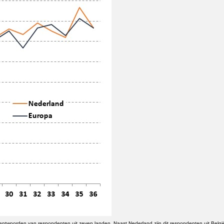
ntwoorden van respondenten uit zeven landen. Naast Nederland zijn dit respondenten uit België