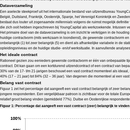
Dataverzameling
Een aselecte steekproef uit het internationale bestand van uitzendbureau YoungCap
België, Duitsland, Frankrijk, Oostenrijk, Spanje, het Verenigd Koninkrijk en Zw
bestaat dus louter uit zogenaamde
millennials
volgens de ruimst mogelijk definiti
die zich ooit hebben ingeschreven bij YoungCapital als werkzoekende. Intussen ver
Het primaire doel van de dataverzameling is om inzicht te verkrijgen in de houdin
huidige contractvorm (mits werkzaam in loondienst), de gewenste contractvorm en
onbelangrijk (1) tot zeer belangrijk (5) en dient als afhankelijke variabele in de s
opleidingsniveau en de huidige studie- en/of werksituatie. In aanvullende analys
Het ideale contract
Rationeel gezien zou eenieders gewenste contractvorm er één van onbepaalde tijd m
contract. Dit kan gaan om een kortdurend uitzendcontract of een contract van bepaa
30% van de 17- t/m 21-jarigen beschouwt een vast contract momenteel als ideaal, m
40% (17 – 21 jaar) tot 84% (32 – 36 jaar). Van degenen die momenteel al een vast c
Belang vast contract
Figuur 1 zet het percentage dat aangeeft een vast contract belangrijk of zeer belang
jongere respondenten. Een vergelijkbaar patroon is zichtbaar voor de totale Europ
relatief groot belang vinden (gemiddeld 77%). Duitse en Oostenrijkse respondente
Figuur 1: Percentage dat aangeeft een vast contract (zeer) belangrijk te vinden 