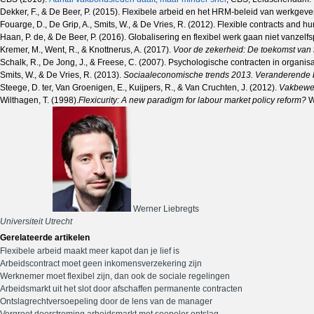
Dekker, F., & De Beer, P. (2015). Flexibele arbeid en het HRM-beleid van werkgeve
Fouarge, D., De Grip, A., Smits, W., & De Vries, R. (2012). Flexible contracts and 
Haan, P. de, & De Beer, P. (2016). Globalisering en flexibel werk gaan niet vanze
Kremer, M., Went, R., & Knottnerus, A. (2017).
Voor de zekerheid: De toekomst van 
Schalk, R., De Jong, J., & Freese, C. (2007). Psychologische contracten in organisa
Smits, W., & De Vries, R. (2013).
Sociaaleconomische trends 2013. Veranderend
Steege, D. ter, Van Groenigen, E., Kuijpers, R., & Van Cruchten, J. (2012).
Vakbeweg
Wilthagen, T. (1998).
Flexicurity: A new paradigm for labour market policy reform?
W
Werner Liebregts
Universiteit Utrecht
Gerelateerde artikelen
Flexibele arbeid maakt meer kapot dan je lief is
Arbeidscontract moet geen inkomensverzekering zijn
Werknemer moet flexibel zijn, dan ook de sociale regelingen
Arbeidsmarkt uit het slot door afschaffen permanente contracten
Ontslagrechtversoepeling door de lens van de manager