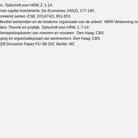
rs.
Tijdschrift voor HRM, 2
, 1-14.
human capital investments.
De Economist, 160
(2), 177-195.
lfsprekend samen.
ESB, 101
(4742), 651-653.
flexibel werkenden en de moderne organisatie van de arbeid
. WRR Verkenning nr
ties: Theorie en praktijk.
Tijdschrift voor HRM, 1
, 7-24.
e beroepsloopbanen van mannen en vrouwen
. Den Haag: CBS.
ing en organisatiegraad van werknemers
. Den Haag: CBS.
ZB Dicussion Paper FS I 98-202. Berlijn: WZ