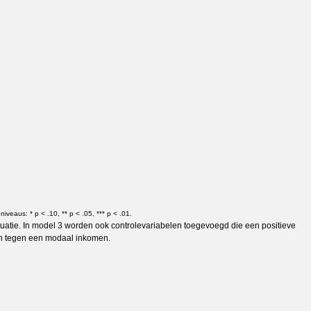
eniveaus: * p < .10, ** p < .05, *** p < .01.
ituatie. In model 3 worden ook controlevariabelen toegevoegd die een positieve
an tegen een modaal inkomen.