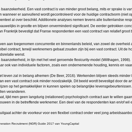
aanzekerheid. Een vast contract is van minder groot belang, mits er sprake is v
1-jarigen wanneer er aanvullend wordt gecontroleerd voor de huidige contractvorm (n
enteel al over beschikt. Additionele analyses nemen tevens alle buitenlandse res
nauwelijks in grootte en blijven onverminderd significant. De eerder getrokken concl
 Frankrijk bevestigt dat Franse respondenten een vast contract van relatief groot
even aan toegenomen concurrentie en binnenlands beleid, van zowel de overheid a
bel contract, terwijl werknemers gebaat zouden zijn bij een vast contract. Uit de 
idsrelatie wenst.
anzekerheid, in lijn met het veel geroemde flexicurity-model (Wilthagen, 1998). E
aar ook van individuele factoren, zoals een ondernemende houding, kennis en vaa
et leven zal in belang afnemen (De Beer, 2016). Werkenden blijven steeds minder 
 een vast contract ook minder noodzakelijk. Dit beeld wordt bevestigd door de an
 wijzen op het gemakkelijker in kunnen spelen op belangrijke levensgebeurtenissen
llen veranderen.
at, lijkt men geen langdurig (relationeel) psychologisch contract aan te willen ga
uwen in de betreffende werknemer. Een deel van de respondenten kan en/of wil een 
gaat achter de voorkeur voor een flexibel contract onder veel jong arbeidsaanbod.
Generation Recruitment (NGR) Guide 2017 van YoungCapital