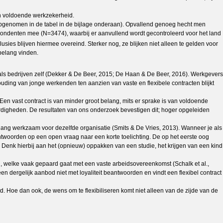
an voldoende werkzekerheid.
iet opgenomen in de tabel in de bijlage onderaan). Opvallend genoeg hecht men
pondenten mee (N=3474), waarbij er aanvullend wordt gecontroleerd voor het land
usies blijven hiermee overeind. Sterker nog, ze blijken niet alleen te gelden voor
 belang vinden.
ls bedrijven zelf (Dekker & De Beer, 2015; De Haan & De Beer, 2016). Werkgevers
houding van jonge werkenden ten aanzien van vaste en flexibele contracten blijkt
en vast contract is van minder groot belang, mits er sprake is van voldoende
rdigheden. De resultaten van ons onderzoek bevestigen dit; hoger opgeleiden
lang werkzaam voor dezelfde organisatie (Smits & De Vries, 2013). Wanneer je als
twoorden op een open vraag naar een korte toelichting. De op het eerste oog
. Denk hierbij aan het (opnieuw) oppakken van een studie, het krijgen van een kind
an, welke vaak gepaard gaat met een vaste arbeidsovereenkomst (Schalk et al.,
dergelijk aanbod niet met loyaliteit beantwoorden en vindt een flexibel contract
 Hoe dan ook, de wens om te flexibiliseren komt niet alleen van de zijde van de