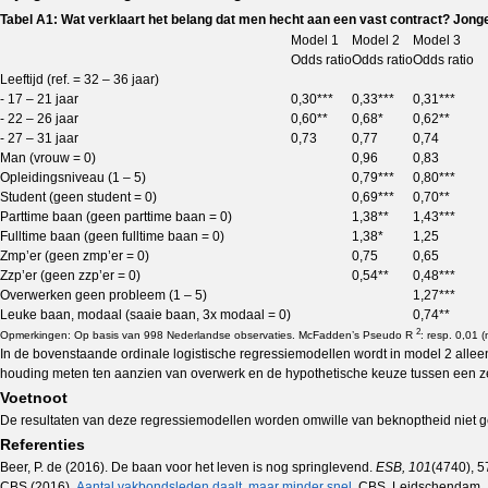
Tabel A1: Wat verklaart het belang dat men hecht aan een vast contract? Jong
Model 1
Model 2
Model 3
Odds ratio
Odds ratio
Odds ratio
Leeftijd (ref. = 32 – 36 jaar)
- 17 – 21 jaar
0,30***
0,33***
0,31***
- 22 – 26 jaar
0,60**
0,68*
0,62**
- 27 – 31 jaar
0,73
0,77
0,74
Man (vrouw = 0)
0,96
0,83
Opleidingsniveau (1 – 5)
0,79***
0,80***
Student (geen student = 0)
0,69***
0,70**
Parttime baan (geen parttime baan = 0)
1,38**
1,43***
Fulltime baan (geen fulltime baan = 0)
1,38*
1,25
Zmp’er (geen zmp’er = 0)
0,75
0,65
Zzp’er (geen zzp’er = 0)
0,54**
0,48***
Overwerken geen probleem (1 – 5)
1,27***
Leuke baan, modaal (saaie baan, 3x modaal = 0)
0,74**
2
Opmerkingen: Op basis van 998 Nederlandse observaties. McFadden’s Pseudo R
: resp. 0,01 
In de bovenstaande ordinale logistische regressiemodellen wordt in model 2 allee
houding meten ten aanzien van overwerk en de hypothetische keuze tussen een 
Voetnoot
De resultaten van deze regressiemodellen worden omwille van beknoptheid niet ge
Referenties
Beer, P. de (2016). De baan voor het leven is nog springlevend.
ESB, 101
(4740), 5
CBS (2016).
Aantal vakbondsleden daalt, maar minder snel
, CBS, Leidschendam.