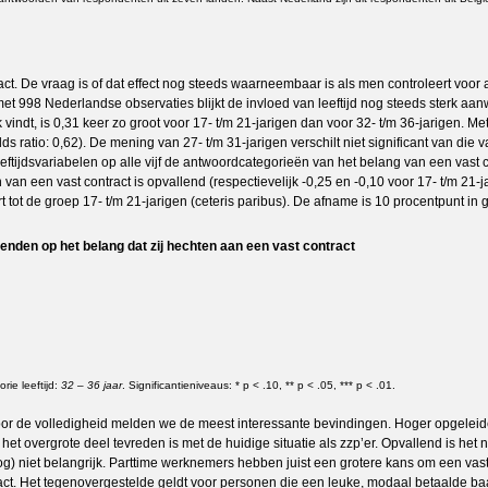
ract. De vraag is of dat effect nog steeds waarneembaar is als men controleert voor
met 998 Nederlandse observaties blijkt de invloed van leeftijd nog steeds sterk aa
 vindt, is 0,31 keer zo groot voor 17- t/m 21-jarigen dan voor 32- t/m 36-jarigen. Me
ds ratio: 0,62). De mening van 27- t/m 31-jarigen verschilt niet significant van die 
eftijdsvariabelen op alle vijf de antwoordcategorieën van het belang van een vast 
 van een vast contract is opvallend (respectievelijk -0,25 en -0,10 voor 17- t/m 21-
t de groep 17- t/m 21-jarigen (ceteris paribus). De afname is 10 procentpunt in g
kenden op het belang dat zij hechten aan een vast contract
ie leeftijd:
32 – 36 jaar
. Significantieniveaus: * p < .10, ** p < .05, *** p < .01.
n voor de volledigheid melden we de meest interessante bevindingen. Hoger opgelei
dat het overgrote deel tevreden is met de huidige situatie als zzp’er. Opvallend is 
og) niet belangrijk. Parttime werknemers hebben juist een grotere kans om een vas
tract. Het tegenovergestelde geldt voor personen die een leuke, modaal betaalde b