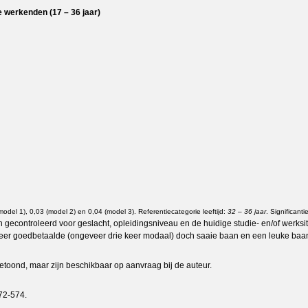
e werkenden (17 – 36 jaar)
(model 1), 0,03 (model 2) en 0,04 (model 3). Referentiecategorie leeftijd:
32 – 36 jaar
. Significanti
n gecontroleerd voor geslacht, opleidingsniveau en de huidige studie- en/of werks
zeer goedbetaalde (ongeveer drie keer modaal) doch saaie baan en een leuke ba
toond, maar zijn beschikbaar op aanvraag bij de auteur.
72-574.