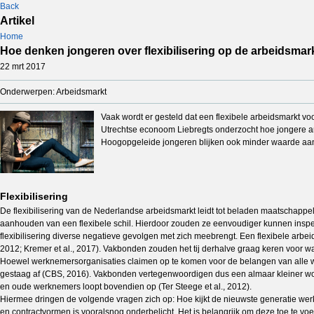
Back
Artikel
Home
Hoe denken jongeren over flexibilisering op de arbeidsmar
22 mrt 2017
Onderwerpen: Arbeidsmarkt
Vaak wordt er gesteld dat een flexibele arbeidsmarkt v
Utrechtse econoom Liebregts onderzocht hoe jongere ar
Hoogopgeleide jongeren blijken ook minder waarde aan e
Flexibilisering
De flexibilisering van de Nederlandse arbeidsmarkt leidt tot beladen maatschappe
aanhouden van een flexibele schil. Hierdoor zouden ze eenvoudiger kunnen inspe
flexibilisering diverse negatieve gevolgen met zich meebrengt. Een flexibele arbei
2012; Kremer et al., 2017). Vakbonden zouden het tij derhalve graag keren voor w
Hoewel werknemersorganisaties claimen op te komen voor de belangen van alle werk
gestaag af (CBS, 2016). Vakbonden vertegenwoordigen dus een almaar kleiner wo
en oude werknemers loopt bovendien op (Ter Steege et al., 2012).
Hiermee dringen de volgende vragen zich op: Hoe kijkt de nieuwste generatie werk
en contractvormen is vooralsnog onderbelicht. Het is belangrijk om deze toe te vo