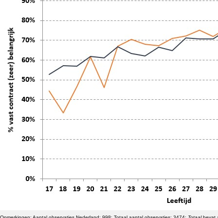
Opmerkingen: Aantal observaties Nederland: 998; Totaal aantal observaties: 3474;
Totaal
bevat a