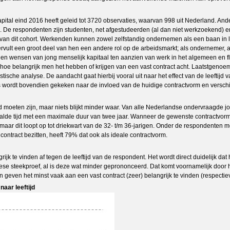
ital eind 2016 heeft geleid tot 3720 observaties, waarvan 998 uit Nederland. Ande
eden. De respondenten zijn studenten, net afgestudeerden (al dan niet werkzoeken
e van dit cohort. Werkenden kunnen zowel zelfstandig ondernemen als een baan in 
vult een groot deel van hen een andere rol op de arbeidsmarkt; als ondernemer, als
g en wensen van jong menselijk kapitaal ten aanzien van werk in het algemeen en fl
 hoe belangrijk men het hebben of krijgen van een vast contract acht. Laatstgen
tatistische analyse. De aandacht gaat hierbij vooral uit naar het effect van de leeft
es wordt bovendien gekeken naar de invloed van de huidige contractvorm en verschi
oeten zijn, maar niets blijkt minder waar. Van alle Nederlandse ondervraagde jong
lde tijd met een maximale duur van twee jaar. Wanneer de gewenste contractvorm wor
aar dit loopt op tot driekwart van de 32- t/m 36-jarigen. Onder de respondenten me
ontract bezitten, heeft 79% dat ook als ideale contractvorm.
rijk te vinden af tegen de leeftijd van de respondent. Het wordt direct duidelijk da
ese steekproef, al is deze wat minder geprononceerd. Dat komt voornamelijk door he
n geven het minst vaak aan een vast contract (zeer) belangrijk te vinden (respec
naar leeftijd