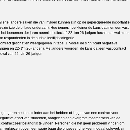
 allerlei andere zaken die van invloed kunnen zijn op de gepercipieerde importantie
nwezig (zie de bijlage onderaan). Hoe jonger, hoe kleiner de kans dat men een vast
t het toenemen der jaren neemt dit effect af; 22- t/m 26-jarigen hechten al wat meer
van respondenten in de oudste leeftijdscategorie.
contract geschat en weergegeven in tabel 1. Vooral de significant negatieve
jarigen en 22- t/m 26-jarigen). Met andere woorden, de kans dat een vast contract
eval van 22- t/m 26-jarigen.
de jongeren hechten minder aan het hebben of krijgen van een contract voor
het negatieve effect van studenten, aangezien een overgrote meerderheid van de
t contract zeer belangrijk te vinden. Personen die het geen probleem vinden om
aan verkiezen boven een saaie baan die ongeveer drie keer modaal oplevert; zij