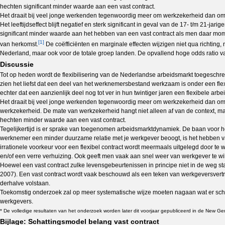
hechten significant minder waarde aan een vast contract.
Het draait bij veel jonge werkenden tegenwoordig meer om werkzekerheid dan om b
Het leeftijdseffect blijft negatief en sterk significant in geval van de 17- t/m 2
significant minder waarde aan het hebben van een vast contract als men daar mom
[1]
van herkomst.
De coëfficiënten en marginale effecten wijzigen niet qua richting, 
Nederland, maar ook voor de totale groep landen. De opvallend hoge odds ratio van
Discussie
Tot op heden wordt de flexibilisering van de Nederlandse arbeidsmarkt toegeschr
zien het liefst dat een deel van het werknemersbestand werkzaam is onder een flexi
echter dat een aanzienlijk deel nog tot ver in hun twintiger jaren een flexibele arbe
Het draait bij veel jonge werkenden tegenwoordig meer om werkzekerheid dan om ba
werkzekerheid. De mate van werkzekerheid hangt niet alleen af van de context, m
hechten minder waarde aan een vast contract.
Tegelijkertijd is er sprake van toegenomen arbeidsmarktdynamiek. De baan voor h
werknemer een minder duurzame relatie met je werkgever beoogt, is het hebben van
irrationele voorkeur voor een flexibel contract wordt meermaals uitgelegd door te
en/of een verre verhuizing. Ook geeft men vaak aan snel weer van werkgever te wi
Hoewel een vast contract zulke levensgebeurtenissen in principe niet in de weg sta
2007). Een vast contract wordt vaak beschouwd als een teken van werkgeversvertro
derhalve volstaan.
Toekomstig onderzoek zal op meer systematische wijze moeten nagaan wat er schuil
werkgevers.
* De volledige resultaten van het onderzoek worden later dit voorjaar gepubliceerd in de New 
Bijlage: Schattingsmodel belang vast contract