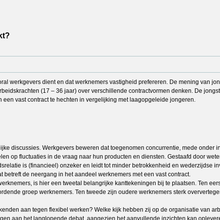
kt?
ooral werkgevers dient en dat werknemers vastigheid prefereren. De mening van jon
beidskrachten (17 – 36 jaar) over verschillende contractvormen denken. De jongst
en vast contract te hechten in vergelijking met laagopgeleide jongeren.
lijke discussies. Werkgevers beweren dat toegenomen concurrentie, mede onder inv
len op fluctuaties in de vraag naar hun producten en diensten. Gestaafd door we
dsrelatie is (financieel) onzeker en leidt tot minder betrokkenheid en wederzijdse 
at betreft de neergang in het aandeel werknemers met een vast contract.
nemers, is hier een tweetal belangrijke kanttekeningen bij te plaatsen. Ten eers
rdende groep werknemers. Ten tweede zijn oudere werknemers sterk oververtegenw
enden aan tegen flexibel werken? Welke kijk hebben zij op de organisatie van arb
egen aan het langlopende debat, aangezien het aanvullende inzichten kan opleveren