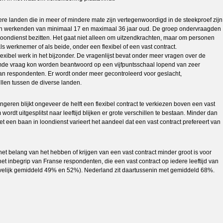
re landen die in meer of mindere mate zijn vertegenwoordigd in de steekproef zijn
d) en werkenden van minimaal 17 en maximaal 36 jaar oud. De groep ondervraagden
loondienst bezitten. Het gaat niet alleen om uitzendkrachten, maar om personen
 werknemer of als beide, onder een flexibel of een vast contract.
exibel werk in het bijzonder. De vragenlijst bevat onder meer vragen over de
oemde vraag kon worden beantwoord op een vijfpuntsschaal lopend van zeer
ijd van respondenten. Er wordt onder meer gecontroleerd voor geslacht,
llen tussen de diverse landen.
eren blijkt ongeveer de helft een flexibel contract te verkiezen boven een vast
dt uitgesplitst naar leeftijd blijken er grote verschillen te bestaan. Minder dan
t een baan in loondienst varieert het aandeel dat een vast contract prefereert van
t het belang van het hebben of krijgen van een vast contract minder groot is voor
t inbegrip van Franse respondenten, die een vast contract op iedere leeftijd van
tievelijk gemiddeld 49% en 52%). Nederland zit daartussenin met gemiddeld 68%.