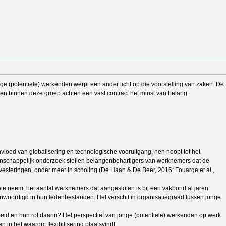
ge (potentiële) werkenden werpt een ander licht op die voorstelling van zaken. De
en binnen deze groep achten een vast contract het minst van belang.
loed van globalisering en technologische vooruitgang, hen noopt tot het
tenschappelijk onderzoek stellen belangenbehartigers van werknemers dat de
investeringen, onder meer in scholing (De Haan & De Beer, 2016; Fouarge et al.,
te neemt het aantal werknemers dat aangesloten is bij een vakbond al jaren
oordigd in hun ledenbestanden. Het verschil in organisatiegraad tussen jonge
eid en hun rol daarin? Het perspectief van jonge (potentiële) werkenden op werk
 in het waarom flexibilisering plaatsvindt.