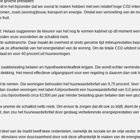
ke groene prestaties
dt in het bijzonder dat we vooral te maken hebben met een relatief hoge CO2-inten
e komen, zoals (woning)bouw, transport en energie. Omdat een versnelling van de in
fruit.
rkt. Helaas suggereren de kleuren van het nog te vormen kabinet op dit moment ee
sten onze voorstellen de schatkist niets.
 autobranche. Daar maakt de overheid al sinds geruime tijd milieuprestaties bepal
k ze afhankelijk van het energielabel van de woning. Om de totale CO2-uitstoot 
aat en voor 40 procent uit huurwoningen.
belasting betalen en hypotheekrenteaftrek krijgen. Die wordt echter verminderd
jke dekking. Het meest effectieve uitgangspunt voor een regeling is daarom dan ook
t te nemen. Die woningen behouden het huurwaardeforfait van 0,75 procent. Voor w
 dan zouden woningen met label A bijvoorbeeld een huurwaardeforfait van 0,0 pro
 zou bijvoorbeeld circa €1300 per jaar minder belasting gaan betalen dan een gezi
premie de schatkist netto niets. Om ervoor te zorgen dat dit ook zo blijft, dient 
ast, dan zou het huurwaardeforfait door gestaag verbeterende energieprestaties va
deel van de markt heeft twee onderdelen, namelijk de sociale en de vrije sector. 
n stimulans voor duurzaamheid door ook deze afhankelijk te maken van de energiep