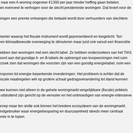
t naar een A-woning ongeveer €1300 per jaar minder heffing gaan betalen.
 en evenveel te verhogen voor de slecht presterende woningen. Dat levert voor de
oningen een premie ontvangen die betaald wordt door verhuurders van slechtere
 manier waarop het fiscale instrument wordt gepresenteerd en toegelicht. Ten
een klimaatbewuste overweging te stimuleren maar juist ook vanuit een financiële
ebben dan woningen met een slecht label. Zo hebben onderzoekers van het TIAS
oont aan dat gunstige A- en B-labels de opbrengst van koopwoningen met ruim
rzoek zien dat woningen die voorzien zijn van een gunstig energielabel, ruim een
ansporen tot energie-beperkende investeringen. Het probleem is echter dat de
te fiscale maatregelen wél op grotere schaal gedragsverandering tot stand kunnen
ee kunnen niet alleen in de gehele woningmarkt vergelijkbare (fiscale) prikkels
 uitsluitend zijn gericht op de vervuiler en het ontmoedigen van energie-intensieve
lgroep maar ten slotte ook binnen het bredere ecosysteem van de woningmarkt.
 eindgebruiker waar energiebesparing en duurzaamheid steeds meer centraal
ie in te lopen.