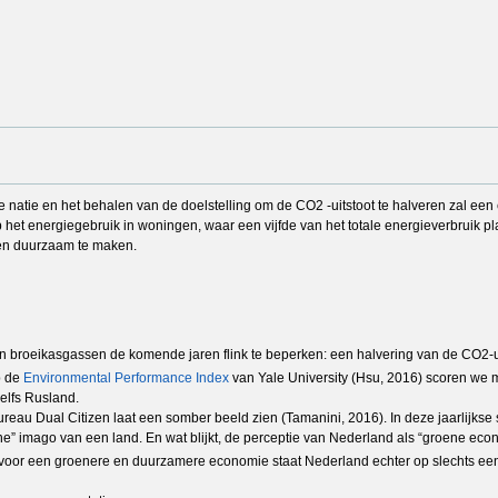
 natie en het behalen van de doelstelling om de CO2 -uitstoot te halveren zal ee
 het energiegebruik in woningen, waar een vijfde van het totale energieverbruik p
en duurzaam te maken.
an broeikasgassen de komende jaren flink te beperken: een halvering van de CO2-ui
p de
Environmental Performance Index
van Yale University (Hsu, 2016) scoren we 
elfs Rusland.
eau Dual Citizen laat een somber beeld zien (Tamanini, 2016). In deze jaarlijkse
ene” imago van een land. En wat blijkt, de perceptie van Nederland als “groene ec
es voor een groenere en duurzamere economie staat Nederland echter op slechts e