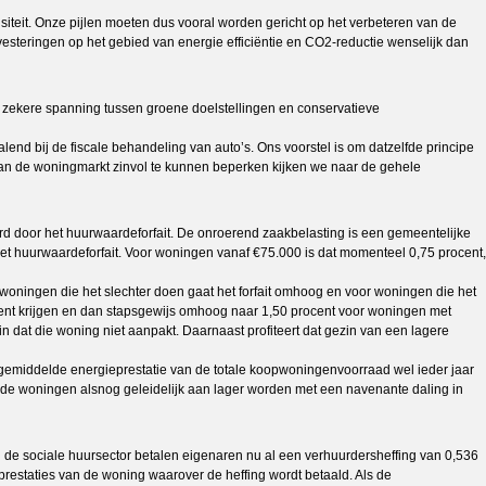
siteit. Onze pijlen moeten dus vooral worden gericht op het verbeteren van de
vesteringen op het gebied van energie efficiëntie en CO2-reductie wenselijk dan
n zekere spanning tussen groene doelstellingen en conservatieve
end bij de fiscale behandeling van auto’s. Ons voorstel is om datzelfde principe
van de woningmarkt zinvol te kunnen beperken kijken we naar de gehele
 door het huurwaardeforfait. De onroerend zaakbelasting is een gemeentelijke
 het huurwaardeforfait. Voor woningen vanaf €75.000 is dat momenteel 0,75 procent,
oningen die het slechter doen gaat het forfait omhoog en voor woningen die het
cent krijgen en dan stapsgewijs omhoog naar 1,50 procent voor woningen met
n dat die woning niet aanpakt. Daarnaast profiteert dat gezin van een lagere
de gemiddelde energieprestatie van de totale koopwoningenvoorraad wel ieder jaar
n de woningen alsnog geleidelijk aan lager worden met een navenante daling in
In de sociale huursector betalen eigenaren nu al een verhuurdersheffing van 0,536
restaties van de woning waarover de heffing wordt betaald. Als de