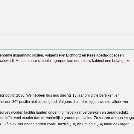
n enorme inspanning kosten. Volgens Piet Eichholtz en Kees Koedijk doet een
laatsvindt. Met een paar simpele ingrepen kan een nieuw kabinet een belangrijke
tstoot tot 2030. We hebben dus nog slechts 13 jaar om dit te bereiken, en
e
met een 36
positie niet bijster goed. Volgens die index liggen we niet alleen ver
 survey worden tachtig landen onderling met elkaar vergeleken en gerangschikt.
onomie” is veel mooier dan de werkelijke groene prestaties. Zo scoren we qua imago
e
en 17
plek, ver onder landen zoals Brazilië (10) en Ethiopië (14) maar ook lager