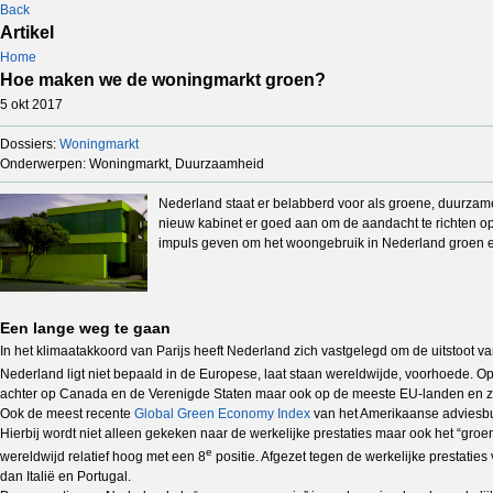
Back
Artikel
Home
Hoe maken we de woningmarkt groen?
5 okt 2017
Dossiers:
Woningmarkt
Onderwerpen: Woningmarkt, Duurzaamheid
Nederland staat er belabberd voor als groene, duurzame
nieuw kabinet er goed aan om de aandacht te richten op
impuls geven om het woongebruik in Nederland groen 
Een lange weg te gaan
In het klimaatakkoord van Parijs heeft Nederland zich vastgelegd om de uitstoot v
Nederland ligt niet bepaald in de Europese, laat staan wereldwijde, voorhoede. O
achter op Canada en de Verenigde Staten maar ook op de meeste EU-landen en z
Ook de meest recente
Global Green Economy Index
van het Amerikaanse adviesbur
Hierbij wordt niet alleen gekeken naar de werkelijke prestaties maar ook het “gro
e
wereldwijd relatief hoog met een 8
positie. Afgezet tegen de werkelijke prestati
dan Italië en Portugal.