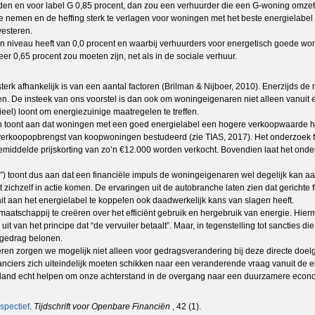
rden en voor label G 0,85 procent, dan zou een verhuurder die een G-woning omze
te nemen en de heffing sterk te verlagen voor woningen met het beste energielabel
vesteren.
een niveau heeft van 0,0 procent en waarbij verhuurders voor energetisch goede w
r 0,65 procent zou moeten zijn, net als in de sociale verhuur.
erk afhankelijk is van een aantal factoren (Brilman & Nijboer, 2010). Enerzijds de
en. De insteek van ons voorstel is dan ook om woningeigenaren niet alleen vanuit 
cieel) loont om energiezuinige maatregelen te treffen.
n toont aan dat woningen met een goed energielabel een hogere verkoopwaarde h
verkoopopbrengst van koopwoningen bestudeerd (zie TIAS, 2017). Het onderzoek t
emiddelde prijskorting van zo’n €12.000 worden verkocht. Bovendien laat het onde
e”) toont dus aan dat een financiële impuls de woningeigenaren wel degelijk kan a
it zichzelf in actie komen. De ervaringen uit de autobranche laten zien dat gerich
it aan het energielabel te koppelen ook daadwerkelijk kans van slagen heeft.
aatschappij te creëren over het efficiënt gebruik en hergebruik van energie. Hierm
van het principe dat “de vervuiler betaalt”. Maar, in tegenstelling tot sancties die
d gedrag belonen.
ren zorgen we mogelijk niet alleen voor gedragsverandering bij deze directe doe
anciers zich uiteindelijk moeten schikken naar een veranderende vraag vanuit de
rland echt helpen om onze achterstand in de overgang naar een duurzamere econom
spectief
.
Tijdschrift voor Openbare Financiën
, 42 (1).