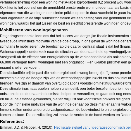
verhuurdersheffing voor een woning met A-label bijvoorbeeld 0,2 procent wou wo
Ook hier is het voorstel om de gemiddeld presterende woning ieder jaar als basis 
eigenaren van die woningen een sterke prikkel op om in duurzaamheid te gaan in
Voor eigenaren in de vrije huursector stellen we een heffing voor die gemiddeld 
woningen, waarbij het gat tussen de best en slechtst presterende woningen ongevee
Mobiliseren van woningeigenaren
De gedragseconomie leert ons dat het succes van dergelijke fiscale instrumenten st
tweede, de intrinsieke motivatie van de doelgroep, in ons geval de woningeigenar
stimulans te mobiliseren. De boodschap die daarbij centraal staat is dat het (finan
Wetenschappelijk onderzoek naar de effecten van duurzaamheid op woningprijze
VastgoedLab de effecten van energielabels op de verkoopsnelheid als ook op de 
€6.000 verhogen terwijl woningen met een ongunstig F- en G-label juist met een g
maand sneller verkopen.
De substantiële prijsimpact die het energielabel teweeg brengt (de “groene premi
meesten niet op de hoogte zijn van dit wetenschappelijke inzicht en dus ook niet u
brengen. We zijn er daarom van overtuigd dat ons voorstel om het huurwaardeforfa
Deze stimuleringsmaatregelen helpen uiteindelijk een beter besef en begrip in de m
ontstaan die de duurzaamheidsmissie helpen te versnellen, ze gaan ook nog eens uit 
en milieubelastende gewoontes, pleiten wij juist ook voor fiscale prikkels die goe
Door de intrinsieke motivatie van de woningeigenaar op deze manier aan te wakke
Immers zullen onder andere de vastgoedsector, de bouwindustrie en energielever
komen te staan. Die ontwikkeling zal innovatie verder in de hand werken en Nede
Referenties:
Brilman, J.D, & Nijboer, H. (2010).
Het fiscale stelsel vanuitgedragseconomisch per