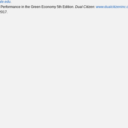
ale.edu
.
 Performance in the Green Economy 5th Edition.
Dual Citizen:
www.dualcitizeninc
2017.