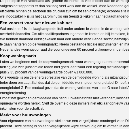
De perceptie van Nederland als “groene economie” is veel mooier dan de werkelij
Volgens het rapport is er dan ook nog veel werk aan de winkel. Voor Nederland gel
efficiëntie binnen de sectoren die cruciaal zijn om tot een groene(re) economie t
wel noodzakelijk is, is het daarom nuttig om (eerst) te kijken naar het laaghangende 
Een voorzet voor het nieuwe kabinet
Wat ons betreft is dat laaghangende fruit onder andere te vinden in de woningma
overheidsfinanciën. Om alle coalitiepartners tegemoet te komen en blij te maken, ko
We hebben daarvoor eerst gekeken naar een andere vervuilende sector, namelijk de
te gaan hanteren op de woningmarkt. Neem bestaande fiscale instrumenten en maa
Nederlandse woningvoorraad die voor ongeveer 60 procent uit koopwoningen best
Koopwoningmarkt
Laten we beginnen met de koopwoningenmarkt waar woningeigenaren onroerend zaak
heffing, die zich juist om die reden niet goed leent voor een regeling met landeli
plus 2,35 procent van de woningwaarde boven €1.060.000.
Ons voorstel is om de energieprestatie van de gemiddelde woning als uitgangspun
beter doen omlaag. Stel dus dat de gemiddelde woning een energielabel D heeft,
energielabel G. Een modaal gezin dat de woning verbetert van label G naar label A
energierekening.
Omdat het gewogen gemiddelde van het huurwaardeforfait niet verandert, kost deze 
opnieuw te worden herijkt. Stelt de overheid deze immers niet elk jaar opnieuw v
inkomsten voor de schatkist.
Markt voor huurwoningen
Voor eigenaren van huurwoningen stellen we een vergelijkbare maatregel voor. Dit 
procent. Deze heffing is op een vergelijkbare wijze eenvoudig om te vormen in ee