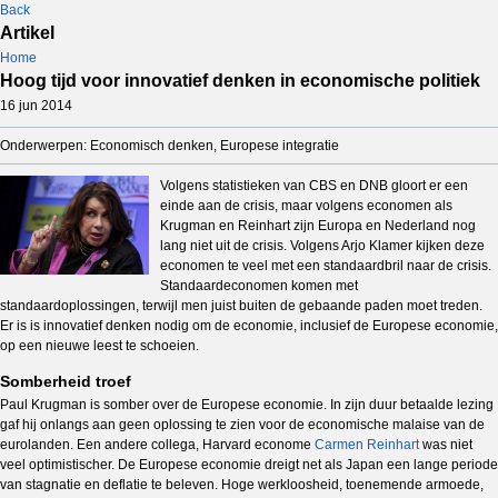
Back
Artikel
Home
Hoog tijd voor innovatief denken in economische politiek
16 jun 2014
Onderwerpen: Economisch denken, Europese integratie
Volgens statistieken van CBS en DNB gloort er een
einde aan de crisis, maar volgens economen als
Krugman en Reinhart zijn Europa en Nederland nog
lang niet uit de crisis. Volgens Arjo Klamer kijken deze
economen te veel met een standaardbril naar de crisis.
Standaardeconomen komen met
standaardoplossingen, terwijl men juist buiten de gebaande paden moet treden.
Er is is innovatief denken nodig om de economie, inclusief de Europese economie,
op een nieuwe leest te schoeien.
Somberheid troef
Paul Krugman is somber over de Europese economie. In zijn duur betaalde lezing
gaf hij onlangs aan geen oplossing te zien voor de economische malaise van de
eurolanden. Een andere collega, Harvard econome
Carmen Reinhart
was niet
veel optimistischer. De Europese economie dreigt net als Japan een lange periode
van stagnatie en deflatie te beleven. Hoge werkloosheid, toenemende armoede,