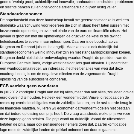
geen of weinig groei, achterblijvend innovatie, aanhoudende schulden problemen
en slechte banken zullen ons voor de afzienbare tijd blijven lastig vallen.
Standaardeconomen
De hopeloosheid van deze boodschap bevalt me geenszins maar ze is wel een
duidelijke waarschuwing voor iedereen die zich in slaap heeft laten sussen met
bezwerende opmerkingen over het einde van de euro en financiële crises. Het
gevaar is groot dat met die opmerkingen de druk van de ketel is die dwingt
beleidsmakers te zoeken naar oplossingen. Daarom is de boodschap van
Krugman en Reinhart juist nu belangrijk. Maar ze maakt ook duidelijk dat
standaardeconomen weinig innovatief zijn en met standaardoplossingen komen.
Krugman denkt niet dat de renteverlaging waartoe Draghi, de president van de
Europese Centrale Bank, vorige week besloot, iets gaat uithalen. Hij noemt het
een wanhoopsmaatregel. En inderdaad, het heeft er alles van weg dat deze
maatregel nodig is om de negatieve effecten van de zogenaamde Draghi-
oplossing van de eurocrisis te corrigeren.
ECB verricht geen wonderen
In juli 2012 kondigde Draghi aan dat hij alles, maar dan ook alles, zou doen om de
euro overeind te houden. Het leek een wondermiddel. Vrijwel direct daalden de
rentes op overheidsobligaties van de zuidelijke landen, en de rust keerde terug in
de financiële markten. Nu leren wij economen dat wondermiddelen niet bestaan
en dat iedere oplossing een prijs heeft. De vraag was steeds welke prijs we voor
deze ingreep gaan betalen. Die prijs wordt nu duidelijk. Vooral de uitvoerders
betalen de prijs, maar ook pensioendeelnemers doen dat. Daarbij komt dat de
lage rente de zuidelijke landen de prikkel ontneemt om door te gaan met