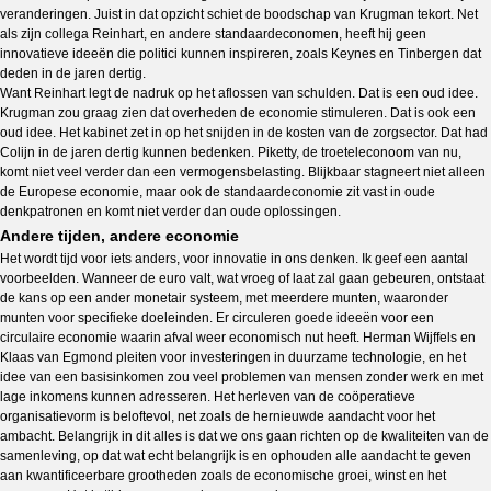
veranderingen. Juist in dat opzicht schiet de boodschap van Krugman tekort. Net
als zijn collega Reinhart, en andere standaardeconomen, heeft hij geen
innovatieve ideeën die politici kunnen inspireren, zoals Keynes en Tinbergen dat
deden in de jaren dertig.
Want Reinhart legt de nadruk op het aflossen van schulden. Dat is een oud idee.
Krugman zou graag zien dat overheden de economie stimuleren. Dat is ook een
oud idee. Het kabinet zet in op het snijden in de kosten van de zorgsector. Dat had
Colijn in de jaren dertig kunnen bedenken. Piketty, de troeteleconoom van nu,
komt niet veel verder dan een vermogensbelasting. Blijkbaar stagneert niet alleen
de Europese economie, maar ook de standaardeconomie zit vast in oude
denkpatronen en komt niet verder dan oude oplossingen.
Andere tijden, andere economie
Het wordt tijd voor iets anders, voor innovatie in ons denken. Ik geef een aantal
voorbeelden. Wanneer de euro valt, wat vroeg of laat zal gaan gebeuren, ontstaat
de kans op een ander monetair systeem, met meerdere munten, waaronder
munten voor specifieke doeleinden. Er circuleren goede ideeën voor een
circulaire economie waarin afval weer economisch nut heeft. Herman Wijffels en
Klaas van Egmond pleiten voor investeringen in duurzame technologie, en het
idee van een basisinkomen zou veel problemen van mensen zonder werk en met
lage inkomens kunnen adresseren. Het herleven van de coöperatieve
organisatievorm is beloftevol, net zoals de hernieuwde aandacht voor het
ambacht. Belangrijk in dit alles is dat we ons gaan richten op de kwaliteiten van de
samenleving, op dat wat echt belangrijk is en ophouden alle aandacht te geven
aan kwantificeerbare grootheden zoals de economische groei, winst en het