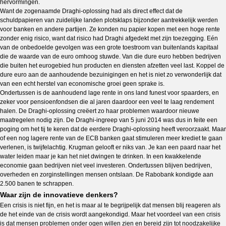
hervormingen.
Want de zogenaamde Draghi-oplossing had als direct effect dat de
schuldpapieren van zuidelijke landen plotsklaps bijzonder aantrekkelijk werden
voor banken en andere partijen. Ze konden nu papier kopen met een hoge rente
zonder enig risico, want dat risico had Draghi afgedekt met zijn toezegging. Eén
van de onbedoelde gevolgen was een grote toestroom van buitenlands kapitaal
die de waarde van de euro omhoog stuwde. Van die dure euro hebben bedrijven
die buiten het eurogebied hun producten en diensten afzetten veel last. Koppel de
dure euro aan de aanhoudende bezuinigingen en het is niet zo verwonderlijk dat
van een echt herstel van economische groei geen sprake is.
Ondertussen is de aanhoudend lage rente in ons land funest voor spaarders, en
zeker voor pensioenfondsen die al jaren daardoor een veel te laag rendement
halen. De Draghi-oplossing creëert zo haar problemen waardoor nieuwe
maatregelen nodig zijn.
De Draghi-ingreep van 5 juni 2014 was dus in feite een
poging om het tij te keren dat de eerdere Draghi-oplossing heeft veroorzaakt. Maar
of een nog lagere rente van de ECB banken gaat stimuleren meer krediet te gaan
verlenen, is twijfelachtig. Krugman gelooft er niks van. Je kan een paard naar het
water leiden maar je kan het niet dwingen te drinken. In een kwakkelende
economie gaan bedrijven niet veel investeren. Ondertussen blijven bedrijven,
overheden en zorginstellingen mensen ontslaan. De Rabobank kondigde aan
2.500 banen te schrappen.
Waar zijn de innovatieve denkers?
Een crisis is niet fijn, en het is maar al te begrijpelijk dat mensen blij reageren als
de het einde van de crisis wordt aangekondigd. Maar het voordeel van een crisis
is dat mensen problemen onder ogen willen zien en bereid zijn tot noodzakelijke