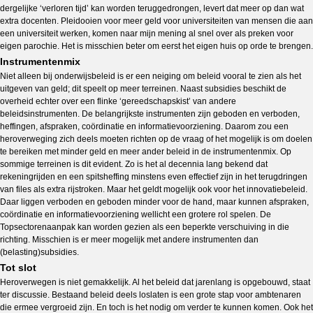
dergelijke ‘verloren tijd’ kan worden teruggedrongen, levert dat meer op dan wat
extra docenten. Pleidooien voor meer geld voor universiteiten van mensen die aan
een universiteit werken, komen naar mijn mening al snel over als preken voor
eigen parochie. Het is misschien beter om eerst het eigen huis op orde te brengen.
Instrumentenmix
Niet alleen bij onderwijsbeleid is er een neiging om beleid vooral te zien als het
uitgeven van geld; dit speelt op meer terreinen. Naast subsidies beschikt de
overheid echter over een flinke ‘gereedschapskist’ van andere
beleidsinstrumenten. De belangrijkste instrumenten zijn geboden en verboden,
heffingen, afspraken, coördinatie en informatievoorziening. Daarom zou een
heroverweging zich deels moeten richten op de vraag of het mogelijk is om doelen
te bereiken met minder geld en meer ander beleid in de instrumentenmix. Op
sommige terreinen is dit evident. Zo is het al decennia lang bekend dat
rekeningrijden en een spitsheffing minstens even effectief zijn in het terugdringen
van files als extra rijstroken. Maar het geldt mogelijk ook voor het innovatiebeleid.
Daar liggen verboden en geboden minder voor de hand, maar kunnen afspraken,
coördinatie en informatievoorziening wellicht een grotere rol spelen. De
Topsectorenaanpak kan worden gezien als een beperkte verschuiving in die
richting. Misschien is er meer mogelijk met andere instrumenten dan
(belasting)subsidies.
Tot slot
Heroverwegen is niet gemakkelijk. Al het beleid dat jarenlang is opgebouwd, staat
ter discussie. Bestaand beleid deels loslaten is een grote stap voor ambtenaren
die ermee vergroeid zijn. En toch is het nodig om verder te kunnen komen. Ook het