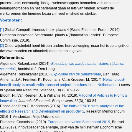
proces is niet eenvoudig: lastige wetenschappers bemoeien zich ermee en
belangengroepen en het parlement gaan er iets van vinden. Ik wens de
werkgroepen die hiermee bezig zijn veel wijsheid en sterkte.
Voetnoten:
[1]
Global Competititiveness Index: plaats 4 (World Economic Forum, 2019).
European Innovation Scoreboard: plaats 4 (“Innovation Leader”; Europese
Commissie, 2019).
[2]
Onderwijsbeleid hoort bij een andere heroverweging, maar het is belangrijk om
dwarsverbanden en afhankelijkheden aan te geven.
Referenties:
Algemene Rekenkamer (2014).
Besteding van aardgasbaten: feiten, cijfers en
scenario's
, hoofdstuk 3, Den Haag.
Algemene Rekenkamer (2016).
Exploitatie van de Betuweroute
, Den Haag.
Annema, J.A., Frenken, K., Koopmans, C., & Kroesen, M. (2017).
Relating cost-
benefit analysis results with transport project decisions in the Netherlands
.
Letters
in Spatial and Resource Sciences
, 10(1), 109-127.
Bloom, N., Van Reenen, J., & Williams, H. (2019).
A Toolkit of Policies to Promote
Innovation
.
Journal of Economic Perspectives
, 33(3), 163-84.
Donselaar, P. en C. Koopmans (2016).
The fruits of R&D: meta-analyses of the
effects of Research and Development on productivity
, Research Memorandum
2016-1, Amsterdam: Vrije Universiteit.
Europese Commissie (2019).
European Innovation Scoreboard 2019
, Brussel.
EZ (2017). Innovatieagenda energie, Brief van de minister van Economische