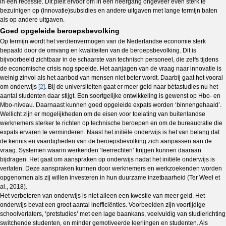
in een recessie. Dit pleit ervoor om in een neergang ongeveer even sterk te
bezuinigen op (innovatie)subsidies en andere uitgaven met lange termijn baten
als op andere uitgaven.
Goed opgeleide beroepsbevolking
Op termijn wordt het verdienvermogen van de Nederlandse economie sterk
bepaald door de omvang en kwaliteiten van de beroepsbevolking. Dit is
bijvoorbeeld zichtbaar in de schaarste van technisch personeel, die zelfs tijdens
de economische crisis nog speelde. Het aanjagen van de vraag naar innovatie is
weinig zinvol als het aanbod van mensen niet beter wordt. Daarbij gaat het vooral
om onderwijs
[2]
. Bij de universiteiten gaat er meer geld naar bètastudies nu het
aantal studenten daar stijgt. Een soortgelijke ontwikkeling is gewenst op Hbo- en
Mbo-niveau. Daarnaast kunnen goed opgeleide expats worden ‘binnengehaald’.
Wellicht zijn er mogelijkheden om de eisen voor toelating van buitenlandse
werknemers sterker te richten op technische beroepen en om de bureaucratie die
expats ervaren te verminderen. Naast het initiële onderwijs is het van belang dat
de kennis en vaardigheden van de beroepsbevolking zich aanpassen aan de
vraag. Systemen waarin werkenden ‘leerrechten’ krijgen kunnen daaraan
bijdragen. Het gaat om aanspraken op onderwijs nadat het initiële onderwijs is
verlaten. Deze aanspraken kunnen door werknemers en werkzoekenden worden
opgenomen als zij willen investeren in hun duurzame inzetbaarheid (Ter Weel et
al., 2018).
Het verbeteren van onderwijs is niet alleen een kwestie van meer geld. Het
onderwijs bevat een groot aantal inefficiënties. Voorbeelden zijn voortijdige
schoolverlaters, ‘pretstudies’ met een lage baankans, veelvuldig van studierichting
switchende studenten, en minder gemotiveerde leerlingen en studenten. Als