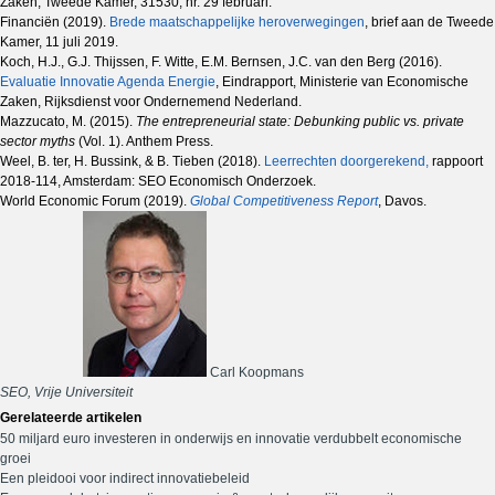
Zaken, Tweede Kamer, 31530, nr. 29 februari.
Financiën (2019).
Brede maatschappelijke heroverwegingen
, brief aan de Tweede
Kamer, 11 juli 2019.
Koch, H.J., G.J. Thijssen, F. Witte, E.M. Bernsen, J.C. van den Berg (2016).
Evaluatie Innovatie Agenda Energie
, Eindrapport, Ministerie van Economische
Zaken, Rijksdienst voor Ondernemend Nederland.
Mazzucato, M. (2015).
The entrepreneurial state: Debunking public vs. private
sector myths
(Vol. 1). Anthem Press.
Weel, B. ter, H. Bussink, & B. Tieben (2018).
Leerrechten doorgerekend,
rappoort
2018-114, Amsterdam: SEO Economisch Onderzoek.
World Economic Forum (2019).
Global Competitiveness Report
, Davos.
Carl Koopmans
SEO, Vrije Universiteit
Gerelateerde artikelen
50 miljard euro investeren in onderwijs en innovatie verdubbelt economische
groei
Een pleidooi voor indirect innovatiebeleid