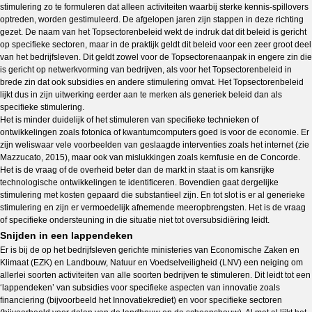
stimulering zo te formuleren dat alleen activiteiten waarbij sterke kennis-spillovers
optreden, worden gestimuleerd. De afgelopen jaren zijn stappen in deze richting
gezet. De naam van het Topsectorenbeleid wekt de indruk dat dit beleid is gericht
op specifieke sectoren, maar in de praktijk geldt dit beleid voor een zeer groot deel
van het bedrijfsleven. Dit geldt zowel voor de Topsectorenaanpak in engere zin die
is gericht op netwerkvorming van bedrijven, als voor het Topsectorenbeleid in
brede zin dat ook subsidies en andere stimulering omvat. Het Topsectorenbeleid
lijkt dus in zijn uitwerking eerder aan te merken als generiek beleid dan als
specifieke stimulering.
Het is minder duidelijk of het stimuleren van specifieke technieken of
ontwikkelingen zoals fotonica of kwantumcomputers goed is voor de economie. Er
zijn weliswaar vele voorbeelden van geslaagde interventies zoals het internet (zie
Mazzucato, 2015), maar ook van mislukkingen zoals kernfusie en de Concorde.
Het is de vraag of de overheid beter dan de markt in staat is om kansrijke
technologische ontwikkelingen te identificeren. Bovendien gaat dergelijke
stimulering met kosten gepaard die substantieel zijn. En tot slot is er al generieke
stimulering en zijn er vermoedelijk afnemende meeropbrengsten. Het is de vraag
of specifieke ondersteuning in die situatie niet tot oversubsidiëring leidt.
Snijden in een lappendeken
Er is bij de op het bedrijfsleven gerichte ministeries van Economische Zaken en
Klimaat (EZK) en Landbouw, Natuur en Voedselveiligheid (LNV) een neiging om
allerlei soorten activiteiten van alle soorten bedrijven te stimuleren. Dit leidt tot een
‘lappendeken’ van subsidies voor specifieke aspecten van innovatie zoals
financiering (bijvoorbeeld het Innovatiekrediet) en voor specifieke sectoren