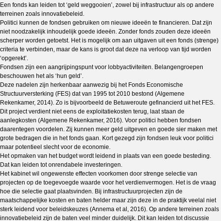
Een fonds kan leiden tot ‘geld weggooien’, zowel bij infrastructuur als op andere
terreinen zoals innovatiebeleid.
Politici kunnen de fondsen gebruiken om nieuwe ideeën te financieren. Dat zijn
niet noodzakelijk inhoudelijk goede ideeën. Zonder fonds zouden deze ideeën
scherper worden getoetst. Het is mogelijk om aan uitgaven uit een fonds (strenge)
criteria te verbinden, maar de kans is groot dat deze na verloop van tijd worden
‘opgerekt’.
Fondsen zijn een aangrijpingspunt voor lobbyactiviteiten. Belangengroepen
beschouwen het als ‘hun geld’.
Deze nadelen zijn herkenbaar aanwezig bij het Fonds Economische
Structuurversterking (FES) dat van 1995 tot 2010 bestond (Algemene
Rekenkamer, 2014). Zo is bijvoorbeeld de Betuweroute gefinancierd uit het FES.
Dit project verdient niet eens de exploitatiekosten terug, laat staan de
aanlegkosten (Algemene Rekenkamer, 2016). Voor politici hebben fondsen
daarentegen voordelen. Zij kunnen meer geld uitgeven en goede sier maken met
grote bedragen die in het fonds gaan. Kort gezegd zijn fondsen leuk voor politici
maar potentieel slecht voor de economie.
Het opmaken van het budget wordt leidend in plaats van een goede besteding.
Dat kan leiden tot onrendabele investeringen.
Het kabinet wil ongewenste effecten voorkomen door strenge selectie van
projecten op de toegevoegde waarde voor het verdienvermogen. Het is de vraag
hoe die selectie gaat plaatsvinden. Bij infrastructuurprojecten zijn de
maatschappelijke kosten en baten helder maar zijn deze in de praktijk veelal niet
sterk leidend voor beleidskeuzes (Annema et al, 2016). Op andere terreinen zoals
innovatiebeleid zijn de baten veel minder duidelijk. Dit kan leiden tot discussie