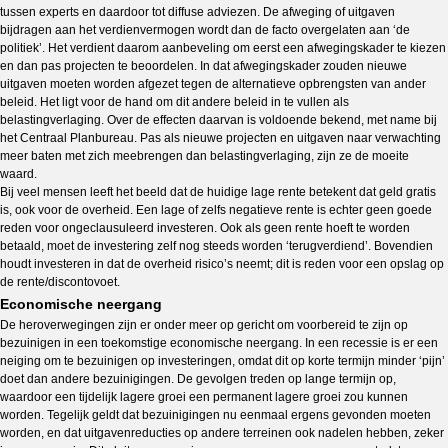
tussen experts en daardoor tot diffuse adviezen. De afweging of uitgaven
bijdragen aan het verdienvermogen wordt dan de facto overgelaten aan ‘de
politiek’. Het verdient daarom aanbeveling om eerst een afwegingskader te kiezen
en dan pas projecten te beoordelen. In dat afwegingskader zouden nieuwe
uitgaven moeten worden afgezet tegen de alternatieve opbrengsten van ander
beleid. Het ligt voor de hand om dit andere beleid in te vullen als
belastingverlaging. Over de effecten daarvan is voldoende bekend, met name bij
het Centraal Planbureau. Pas als nieuwe projecten en uitgaven naar verwachting
meer baten met zich meebrengen dan belastingverlaging, zijn ze de moeite
waard.
Bij veel mensen leeft het beeld dat de huidige lage rente betekent dat geld gratis
is, ook voor de overheid. Een lage of zelfs negatieve rente is echter geen goede
reden voor ongeclausuleerd investeren. Ook als geen rente hoeft te worden
betaald, moet de investering zelf nog steeds worden ‘terugverdiend’. Bovendien
houdt investeren in dat de overheid risico’s neemt; dit is reden voor een opslag op
de rente/discontovoet.
Economische neergang
De heroverwegingen zijn er onder meer op gericht om voorbereid te zijn op
bezuinigen in een toekomstige economische neergang. In een recessie is er een
neiging om te bezuinigen op investeringen, omdat dit op korte termijn minder ‘pijn’
doet dan andere bezuinigingen. De gevolgen treden op lange termijn op,
waardoor een tijdelijk lagere groei een permanent lagere groei zou kunnen
worden. Tegelijk geldt dat bezuinigingen nu eenmaal ergens gevonden moeten
worden, en dat uitgavenreducties op andere terreinen ook nadelen hebben, zeker