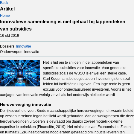
Back
Artikel
Home
Innovatieve samenleving is niet gebaat bij lappendeken
van subsidies
16 okt 2019
Dossiers:
Innovatie
Onderwerpen: Innovatie
Het is tijd om te snijden in de lappendeken van
specifieke subsidies voor innovatie. Voor generieke
subsidies zoals de WBSO is er wel een sterke case.
Carl Koopmans betoogt dat een Investeringsfonds zal
leiden tot inefficiënte uitgaven. Een lage rente is geen
excuus voor ongeclausuleerd investeren. Voorts is het
aanjagen van innovatie weinig zinvol als het onderwijs niet beter wordt.
Heroverweging innovatie
De rijksoverheid voert Brede maatschappelijke heroverwegingen uit waarin beleid
op zestien terreinen tegen het licht wordt gehouden. Aan de werkgroepen die deze
heroverwegingen uitvoeren is gevraagd om daarbij zoveel mogelijk externe
expertise te betrekken (Financiën, 2019). Het ministerie van Economische Zaken
en Klimaat (EZK) heeft diverse hoogleraren gevraagd om input te leveren ten