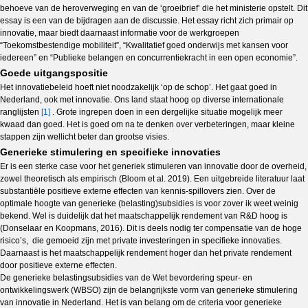
behoeve van de heroverweging en van de ‘groeibrief’ die het ministerie opstelt. Dit
essay is een van de bijdragen aan de discussie. Het essay richt zich primair op
innovatie, maar biedt daarnaast informatie voor de werkgroepen
“Toekomstbestendige mobiliteit”, “Kwalitatief goed onderwijs met kansen voor
iedereen” en “Publieke belangen en concurrentiekracht in een open economie”.
Goede uitgangspositie
Het innovatiebeleid hoeft niet noodzakelijk ‘op de schop’. Het gaat goed in
Nederland, ook met innovatie. Ons land staat hoog op diverse internationale
ranglijsten
[1]
. Grote ingrepen doen in een dergelijke situatie mogelijk meer
kwaad dan goed. Het is goed om na te denken over verbeteringen, maar kleine
stappen zijn wellicht beter dan grootse visies.
Generieke stimulering en specifieke innovaties
Er is een sterke case voor het generiek stimuleren van innovatie door de overheid,
zowel theoretisch als empirisch (Bloom et al. 2019). Een uitgebreide literatuur laat
substantiële positieve externe effecten van kennis-spillovers zien. Over de
optimale hoogte van generieke (belasting)subsidies is voor zover ik weet weinig
bekend. Wel is duidelijk dat het maatschappelijk rendement van R&D hoog is
(Donselaar en Koopmans, 2016). Dit is deels nodig ter compensatie van de hoge
risico’s, die gemoeid zijn met private investeringen in specifieke innovaties.
Daarnaast is het maatschappelijk rendement hoger dan het private rendement
door positieve externe effecten.
De generieke belastingsubsidies van de Wet bevordering speur- en
ontwikkelingswerk (WBSO) zijn de belangrijkste vorm van generieke stimulering
van innovatie in Nederland. Het is van belang om de criteria voor generieke