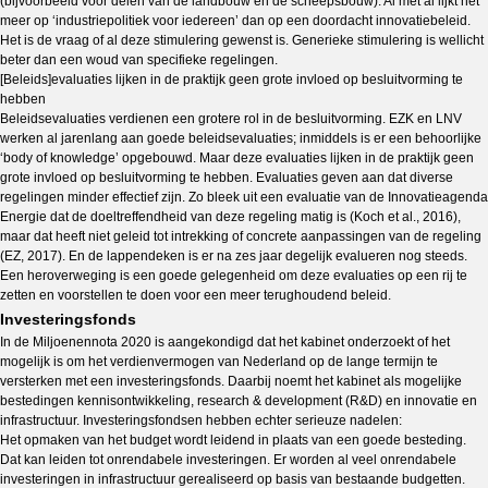
(bijvoorbeeld voor delen van de landbouw en de scheepsbouw). Al met al lijkt het
meer op ‘industriepolitiek voor iedereen’ dan op een doordacht innovatiebeleid.
Het is de vraag of al deze stimulering gewenst is. Generieke stimulering is wellicht
beter dan een woud van specifieke regelingen.
[Beleids]evaluaties lijken in de praktijk geen grote invloed op besluitvorming te
hebben
Beleidsevaluaties verdienen een grotere rol in de besluitvorming. EZK en LNV
werken al jarenlang aan goede beleidsevaluaties; inmiddels is er een behoorlijke
‘body of knowledge’ opgebouwd. Maar deze evaluaties lijken in de praktijk geen
grote invloed op besluitvorming te hebben. Evaluaties geven aan dat diverse
regelingen minder effectief zijn. Zo bleek uit een evaluatie van de Innovatieagenda
Energie dat de doeltreffendheid van deze regeling matig is (Koch et al., 2016),
maar dat heeft niet geleid tot intrekking of concrete aanpassingen van de regeling
(EZ, 2017). En de lappendeken is er na zes jaar degelijk evalueren nog steeds.
Een heroverweging is een goede gelegenheid om deze evaluaties op een rij te
zetten en voorstellen te doen voor een meer terughoudend beleid.
Investeringsfonds
In de Miljoenennota 2020 is aangekondigd dat het kabinet onderzoekt of het
mogelijk is om het verdienvermogen van Nederland op de lange termijn te
versterken met een investeringsfonds. Daarbij noemt het kabinet als mogelijke
bestedingen kennisontwikkeling, research & development (R&D) en innovatie en
infrastructuur. Investeringsfondsen hebben echter serieuze nadelen:
Het opmaken van het budget wordt leidend in plaats van een goede besteding.
Dat kan leiden tot onrendabele investeringen. Er worden al veel onrendabele
investeringen in infrastructuur gerealiseerd op basis van bestaande budgetten.