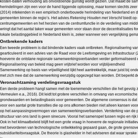
kosten-baten verhouding als onvoldoende gunstig wordt gezien. Dat maakt de s
herindelingen zijn een voor de hand liggende oplossing, maar komen slechts zeer 
(2014) intekenden in een empirisch onderbouwde herindeling van Nederland en d
gemeenten binnen de regio’s. Het advies
Rekening Houden met Verschil
biedt op 
centrumgemeenten en het herzien van de centrumfunctie in de verdeling van midde
wringt dat het aantal taken waar gemeenten voor staan door de decentralisaties for
lokale belastinggebied in Nederland klein is, zeker wanneer een vergelijking gem
Ontbrekende kaders
Een tweede probleem is dat bindende kaders vaak ontbreken. Regionalisering van 
gearticuleerd in een advies van de Raad voor de Leefomgeving en Infrastructuur
hoeverre de ontstane regionale samenwerkingsverbanden verder geformaliseerd 
Regionalisering van beleid mag geen vrijbrief worden voor vrijblijvendheid
Samenwerking op basis van vrijwilligheid lijkt heel aantrekkelijk, maar juist bij o
met zich mee dat de samenwerking eenzijdig opgezegd kan worden. Dit beperkt de
Veronachtzaming verdelingsvraagstuk
Een derde probleem hangt samen met de toenemende verschillen die het gevolg zij
Vermeulen e.a., 2016). Dit leidt tot grotere verschillen in omvang van economische
grondwaarden en belastingbasis voor gemeenten. De algemene consensus is dat ru
voor een aantal grote transities die op ons afkomen bieden niet alleen kansen vo
op het aanpassingsvermogen van samenwerkingsverbanden. Versterking van de posit
structuur van ons land is geen sinecure. Vooral het samenspel tussen regio en rijk 
Ook in het klimaatbeleid blijft het een grote vraag in hoeverre de regionale initiati
met bevorderen van technologische ontwikkeling gepaard gaan, de grote grensover
subsidiariteitsvraagstuk. De theorie is glashelder in het adviseren dat waar sprake