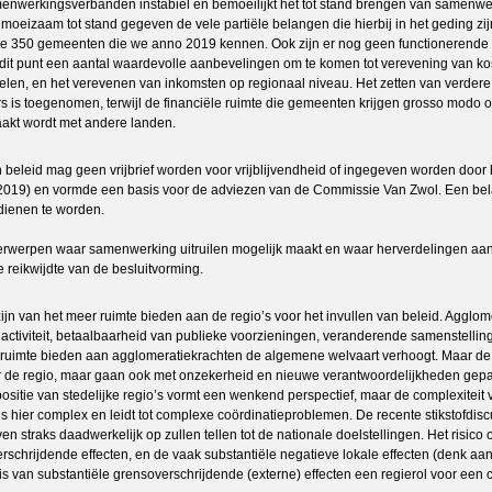
amenwerkingsverbanden instabiel en bemoeilijkt het tot stand brengen van sam
moeizaam tot stand gegeven de vele partiële belangen die hierbij in het geding z
e 350 gemeenten die we anno 2019 kennen. Ook zijn er nog geen functionerende 
dit punt een aantal waardevolle aanbevelingen om te komen tot verevening van kos
len, en het verevenen van inkomsten op regionaal niveau. Het zetten van verdere
s is toegenomen, terwijl de financiële ruimte die gemeenten krijgen grosso modo on
aakt wordt met andere landen.
beleid mag geen vrijbrief worden voor vrijblijvendheid of ingegeven worden door 
 (2019) en vormde een basis voor de adviezen van de Commissie Van Zwol. Een bel
dienen te worden.
nderwerpen waar samenwerking uitruilen mogelijk maakt en waar herverdelingen aan de 
 reikwijdte van de besluitvorming.
n van het meer ruimte bieden aan de regio’s voor het invullen van beleid. Agglom
 activiteit, betaalbaarheid van publieke voorzieningen, veranderende samenstelling 
imte bieden aan agglomeratiekrachten de algemene welvaart verhoogt. Maar de ste
or de regio, maar gaan ook met onzekerheid en nieuwe verantwoordelijkheden gepaar
ie van stedelijke regio’s vormt een wenkend perspectief, maar de complexiteit v
is hier complex en leidt tot complexe coördinatieproblemen. De recente stikstofdiscu
even straks daadwerkelijk op zullen tellen tot de nationale doelstellingen. Het risico
schrijdende effecten, en de vaak substantiële negatieve lokale effecten (denk aa
 is van substantiële grensoverschrijdende (externe) effecten een regierol voor een 