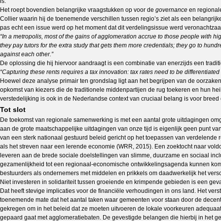
is.
Het roept bovendien belangrijke vraagstukken op voor de
governance
en regionale
Collier waarin hij de toenemende verschillen tussen regio’s ziet als een belangrij
pas echt een issue werd op het moment dat dit verdelingsissue werd veronachtzaamd. H
“In a metropolis, most of the gains of agglomeration accrue to those people with hi
they pay tutors for the extra study that gets them more credentials; they go to hundr
against each other.”
De oplossing die hij hiervoor aandraagt is een combinatie van enerzijds een tradit
“Capturing these rents requires a tax innovation: tax rates need to be differentiate
Hoewel deze analyse primair ten grondslag ligt aan het begrijpen van de oorzaken
opkomst van kiezers die de traditionele middenpartijen de rug toekeren en hun heil
verstedelijking is ook in de Nederlandse context van cruciaal belang is voor breed
Tot slot
De toekomst van regionale samenwerking is met een aantal grote uitdagingen omgev
aan de grote maatschappelijke uitdagingen van onze tijd is eigenlijk geen punt v
van een sterk nationaal gestuurd beleid gericht op het toepassen van verdelende r
als het streven naar een lerende economie (WRR, 2015). Een zoektocht naar voldoe
leveren aan de brede sociale doelstellingen van slimme, duurzame en sociaal incl
gezamenlijkheid tot een regionaal-economische ontwikkelingsagenda kunnen komen. E
bestuurders als ondernemers met middelen en prikkels om daadwerkelijk het versc
Niet investeren in solidariteit tussen groeiende en krimpende gebieden is een gevaa
Dat heeft stevige implicaties voor de financiële verhoudingen in ons land. Het ver
toenemende mate dat het aantal taken waar gemeenten voor staan door de decentral
gekregen om in het beleid dat ze moeten uitvoeren de lokale voorkeuren adequaat t
gepaard gaat met agglomeratiebaten. De gevestigde belangen die hierbij in het gedin