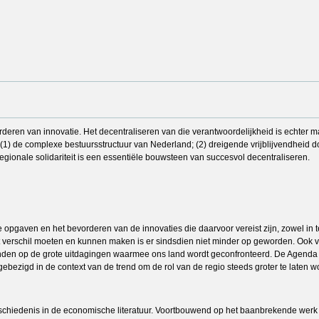
rderen van innovatie. Het decentraliseren van die verantwoordelijkheid is echter m
(1) de complexe bestuursstructuur van Nederland; (2) dreigende vrijblijvendheid d
regionale solidariteit is een essentiële bouwsteen van succesvol decentraliseren.
pgaven en het bevorderen van de innovaties die daarvoor vereist zijn, zowel in tec
verschil moeten en kunnen maken is er sindsdien niet minder op geworden. Ook voo
en op de grote uitdagingen waarmee ons land wordt geconfronteerd. De Agenda Stad
bezigd in de context van de trend om de rol van de regio steeds groter te laten w
eschiedenis in de economische literatuur. Voortbouwend op het baanbrekende werk