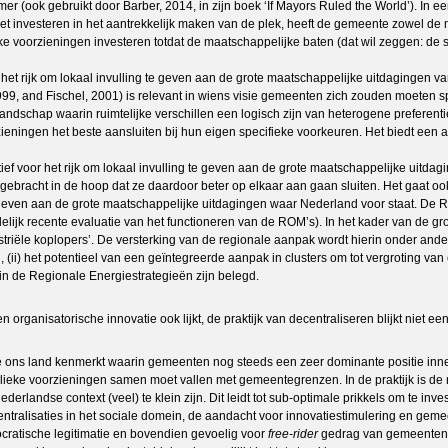
r (ook gebruikt door Barber, 2014, in zijn boek ‘If Mayors Ruled the World’). In 
t investeren in het aantrekkelijk maken van de plek, heeft de gemeente zowel de 
 voorzieningen investeren totdat de maatschappelijke baten (dat wil zeggen: de so
het rijk om lokaal invulling te geven aan de grote maatschappelijke uitdagingen van
999, and Fischel, 2001) is relevant in wiens visie gemeenten zich zouden moeten s
d landschap waarin ruimtelijke verschillen een logisch zijn van heterogene prefere
ningen het beste aansluiten bij hun eigen specifieke voorkeuren. Het biedt een
ef voor het rijk om lokaal invulling te geven aan de grote maatschappelijke uitdag
gebracht in de hoop dat ze daardoor beter op elkaar aan gaan sluiten. Het gaat ook
 geven aan de grote maatschappelijke uitdagingen waar Nederland voor staat. De 
redelijk recente evaluatie van het functioneren van de ROM’s). In het kader van d
striële koplopers’. De versterking van de regionale aanpak wordt hierin onder ande
) het potentieel van een geïntegreerde aanpak in clusters om tot vergroting van ene
n de Regionale Energiestrategieën zijn belegd.
organisatorische innovatie ook lijkt, de praktijk van decentraliseren blijkt niet ee
 die ons land kenmerkt waarin gemeenten nog steeds een zeer dominante positie i
ublieke voorzieningen samen moet vallen met gemeentegrenzen. In de praktijk is d
rlandse context (veel) te klein zijn. Dit leidt tot sub-optimale prikkels om te inve
alisaties in het sociale domein, de aandacht voor innovatiestimulering en gemeen
ratische legitimatie en bovendien gevoelig voor
free-rider
gedrag van gemeenten d