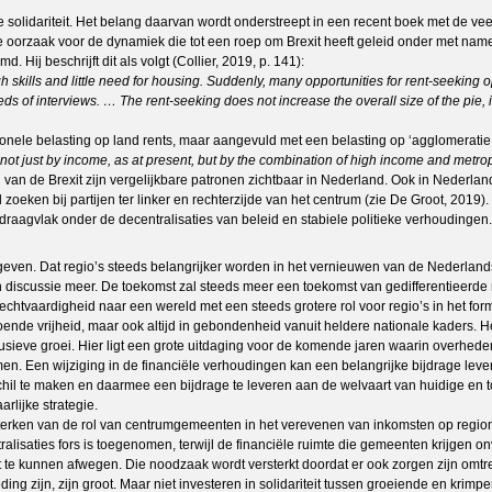
 solidariteit. Het belang daarvan wordt onderstreept in een recent boek met de ve
ke oorzaak voor de dynamiek die tot een roep om Brexit heeft geleid onder met name 
ij beschrijft dit als volgt (Collier, 2019, p. 141):
gh skills and little need for housing. Suddenly, many opportunities for rent-seeking
eds of interviews. … The rent-seeking does not increase the overall size of the pie, i
ionele belasting op land rents, maar aangevuld met een belasting op ‘agglomeratie r
d not just by income, as at present, but by the combination of high income and metrop
 van de Brexit zijn vergelijkbare patronen zichtbaar in Nederland. Ook in Nederla
 zoeken bij partijen ter linker en rechterzijde van het centrum (zie De Groot, 2019
 draagvlak onder de decentralisaties van beleid en stabiele politieke verhoudingen.
en. Dat regio’s steeds belangrijker worden in het vernieuwen van de Nederlandse 
an discussie meer. De toekomst zal steeds meer een toekomst van gedifferentieerde
echtvaardigheid naar een wereld met een steeds grotere rol voor regio’s in het fo
nde vrijheid, maar ook altijd in gebondenheid vanuit heldere nationale kaders. He
usieve groei. Hier ligt een grote uitdaging voor de komende jaren waarin overhed
en wijziging in de financiële verhoudingen kan een belangrijke bijdrage leveren a
hil te maken en daarmee een bijdrage te leveren aan de welvaart van huidige en 
rlijke strategie.
sterken van de rol van centrumgemeenten in het verevenen van inkomsten op regionaa
isaties fors is toegenomen, terwijl de financiële ruimte die gemeenten krijgen o
e kunnen afwegen. Die noodzaak wordt versterkt doordat er ook zorgen zijn omtrent
g zijn, zijn groot. Maar niet investeren in solidariteit tussen groeiende en krimpe