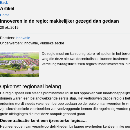
Back
Artikel
Home
Innoveren in de regio: makkelijker gezegd dan gedaan
28 okt 2019
Dossiers:
Innovatie
Onderwerpen: Innovatie, Publieke sector
De regio moet en kan een grotere rol spelen in het bevo
weg die deze nieuwe decentralisatie kunnen frustreren: 
verdelingsvraagstuk tussen regio’s: meer investeren in 
Opkomst regionaal belang
De regio speelt een steeds prominentere rol in het oppakken van maatschappelijke o
domein waren een belangwekkende eerste stap. Het vertrouwen dat de regio’s het 
ordening wordt steeds vaker een beroep gedaan op de regio om antwoorden te vind
zijn slechts enkele voorbeelden van veelzeggende termen die regelmatig worden ge
grote uitdagingen die met deze aanpak gepaard gaan.
Decentralisatie kent een ijzersterke logica…
Het neerleggen van verantwoordelijkheden bij lagere overheden kent een rijke g