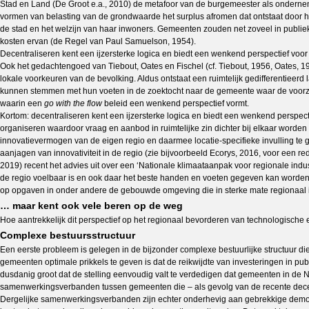
Stad en Land (De Groot e.a., 2010) de metafoor van de burgemeester als onderneme
vormen van belasting van de grondwaarde het surplus afromen dat ontstaat door he
de stad en het welzijn van haar inwoners. Gemeenten zouden net zoveel in publieke
kosten ervan (de Regel van Paul Samuelson, 1954).
Decentraliseren kent een ijzersterke logica en biedt een wenkend perspectief voor 
Ook het gedachtengoed van Tiebout, Oates en Fischel (cf. Tiebout, 1956, Oates, 1
lokale voorkeuren van de bevolking. Aldus ontstaat een ruimtelijk gedifferentieer
kunnen stemmen met hun voeten in de zoektocht naar de gemeente waar de voorzie
waarin een
go with the flow
beleid een wenkend perspectief vormt.
Kortom: decentraliseren kent een ijzersterke logica en biedt een wenkend perspecti
organiseren waardoor vraag en aanbod in ruimtelijke zin dichter bij elkaar worden 
innovatievermogen van de eigen regio en daarmee locatie-specifieke invulling te
aanjagen van innovativiteit in de regio (zie bijvoorbeeld Ecorys, 2016, voor een 
2019) recent het advies uit over een ‘Nationale klimaataanpak voor regionale indu
de regio voelbaar is en ook daar het beste handen en voeten gegeven kan worden, (ii
op opgaven in onder andere de gebouwde omgeving die in sterke mate regionaal i
… maar kent ook vele beren op de weg
Hoe aantrekkelijk dit perspectief op het regionaal bevorderen van technologische en 
Complexe bestuursstructuur
Een eerste probleem is gelegen in de bijzonder complexe bestuurlijke structuur
gemeenten optimale prikkels te geven is dat de reikwijdte van investeringen in p
dusdanig groot dat de stelling eenvoudig valt te verdedigen dat gemeenten in de Nede
samenwerkingsverbanden tussen gemeenten die – als gevolg van de recente decentr
Dergelijke samenwerkingsverbanden zijn echter onderhevig aan gebrekkige democ