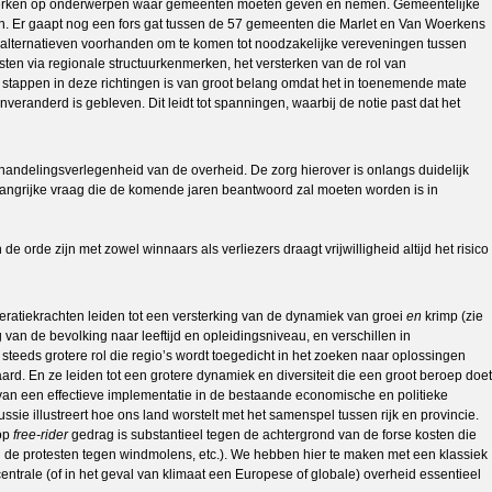
enwerken op onderwerpen waar gemeenten moeten geven en nemen. Gemeentelijke
ijn. Er gaapt nog een fors gat tussen de 57 gemeenten die Marlet en Van Woerkens
alternatieven voorhanden om te komen tot noodzakelijke vereveningen tussen
ten via regionale structuurkenmerken, het versterken van de rol van
 stappen in deze richtingen is van groot belang omdat het in toenemende mate
veranderd is gebleven. Dit leidt tot spanningen, waarbij de notie past dat het
handelingsverlegenheid van de overheid. De zorg hierover is onlangs duidelijk
angrijke vraag die de komende jaren beantwoord zal moeten worden is in
orde zijn met zowel winnaars als verliezers draagt vrijwilligheid altijd het risico
eratiekrachten leiden tot een versterking van de dynamiek van groei
en
krimp (zie
van de bevolking naar leeftijd en opleidingsniveau, en verschillen in
eds grotere rol die regio’s wordt toegedicht in het zoeken naar oplossingen
d. En ze leiden tot een grotere dynamiek en diversiteit die een groot beroep doet
an een effectieve implementatie in de bestaande economische en politieke
ssie illustreert hoe ons land worstelt met het samenspel tussen rijk en provincie.
 op
free-rider
gedrag is substantieel tegen de achtergrond van de forse kosten die
n de protesten tegen windmolens, etc.). We hebben hier te maken met een klassiek
centrale (of in het geval van klimaat een Europese of globale) overheid essentieel