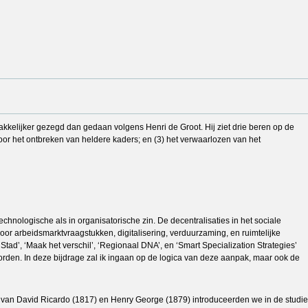
akkelijker gezegd dan gedaan volgens Henri de Groot. Hij ziet drie beren op de
oor het ontbreken van heldere kaders; en (3) het verwaarlozen van het
hnologische als in organisatorische zin. De decentralisaties in het sociale
r arbeidsmarktvraagstukken, digitalisering, verduurzaming, en ruimtelijke
’, ‘Maak het verschil’, ‘Regionaal DNA’, en ‘Smart Specialization Strategies’
orden. In deze bijdrage zal ik ingaan op de logica van deze aanpak, maar ook de
 van David Ricardo (1817) en Henry George (1879) introduceerden we in de studie