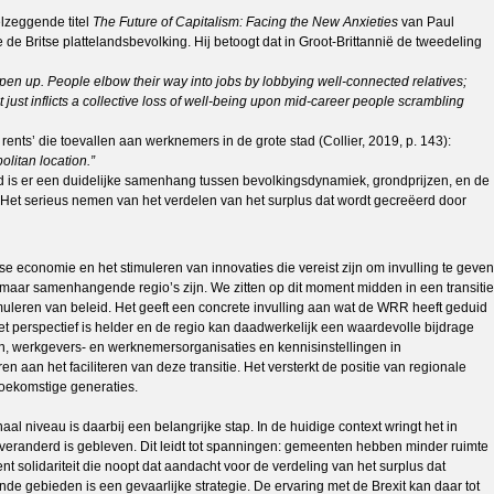
elzeggende titel
The Future of Capitalism: Facing the New Anxieties
van Paul
de Britse plattelandsbevolking. Hij betoogt dat in Groot-Brittannië de tweedeling
 open up. People elbow their way into jobs by lobbying well-connected relatives;
t just inflicts a collective loss of well-being upon mid-career people scrambling
ents’ die toevallen aan werknemers in de grote stad (Collier, 2019, p. 143):
olitan location.”
nd is er een duidelijke samenhang tussen bevolkingsdynamiek, grondprijzen, en de
). Het serieus nemen van het verdelen van het surplus dat wordt gecreëerd door
economie en het stimuleren van innovaties die vereist zijn om invulling te geven
 maar samenhangende regio’s zijn. We zitten op dit moment midden in een transitie
rmuleren van beleid. Het geeft een concrete invulling aan wat de WRR heeft geduid
t perspectief is helder en de regio kan daadwerkelijk een waardevolle bijdrage
en, werkgevers- en werknemersorganisaties en kennisinstellingen in
an het faciliteren van deze transitie. Het versterkt de positie van regionale
toekomstige generaties.
l niveau is daarbij een belangrijke stap. In de huidige context wringt het in
nveranderd is gebleven. Dit leidt tot spanningen: gemeenten hebben minder ruimte
 solidariteit die noopt dat aandacht voor de verdeling van het surplus dat
nde gebieden is een gevaarlijke strategie. De ervaring met de Brexit kan daar tot