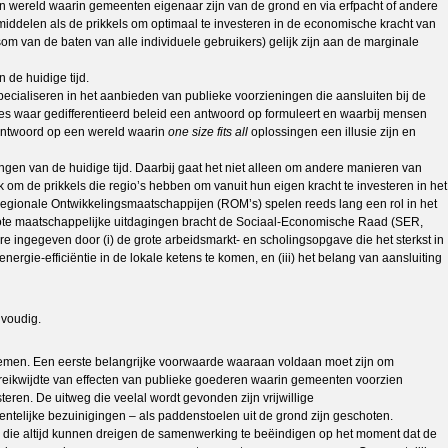
een wereld waarin gemeenten eigenaar zijn van de grond en via erfpacht of andere
middelen als de prikkels om optimaal te investeren in de economische kracht van
m van de baten van alle individuele gebruikers) gelijk zijn aan de marginale
 de huidige tijd.
pecialiseren in het aanbieden van publieke voorzieningen die aansluiten bij de
nties waar gedifferentieerd beleid een antwoord op formuleert en waarbij mensen
 antwoord op een wereld waarin
one size fits all
oplossingen een illusie zijn en
ingen van de huidige tijd. Daarbij gaat het niet alleen om andere manieren van
 om de prikkels die regio’s hebben om vanuit hun eigen kracht te investeren in het
Regionale Ontwikkelingsmaatschappijen (ROM’s) spelen reeds lang een rol in het
e grote maatschappelijke uitdagingen bracht de Sociaal-Economische Raad (SER,
re ingegeven door (i) de grote arbeidsmarkt- en scholingsopgave die het sterkst in
rgie-efficiëntie in de lokale ketens te komen, en (iii) het belang van aansluiting
nvoudig.
nnemen. Een eerste belangrijke voorwaarde waaraan voldaan moet zijn om
e reikwijdte van effecten van publieke goederen waarin gemeenten voorzien
steren. De uitweg die veelal wordt gevonden zijn vrijwillige
telijke bezuinigingen – als paddenstoelen uit de grond zijn geschoten.
ie altijd kunnen dreigen de samenwerking te beëindigen op het moment dat de