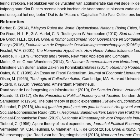
lering strekken. Het plukken van de vruchten van agglomeratie kan wel degelijk g
knipoog naar Kim Putters recente boek trachten de Veenbrand te blussen zodat de tw
met ons gaat het nog beter.” Dat is de “Future of Capitalism” die Paul Collier ons 
Referenties
Barber, B. (2014),
If Mayors Ruled the World
.
Dysfunctional Nations, Rising Cities
,
De Groot, H. L. F., G. A. Marlet, C. N. Teulings en W. Vermeulen (2010),
Stad en La
De Groot, H.L.F. (2019),
Groei & Krimp: Uitdagingen voor Governance en Solidarite
Ecorys (2016),
Evaluatie van de Regionale Ontwikkelingsmaatschappijen (ROM’s)
Fischel, W. A. (2001),
The Homevoter Hypothesis: How Home Values Influence Loca
George, H. (1879),
Progress and Poverty
, New York: Appleton and Company.
Marlet, G. en C. van Woerkens (2014),
De Nieuwe Gemeentekaart van Nederland
,
Ministerie van Buitenlandse Zaken en Koninkrijksrelaties (2017),
Rekening Houden 
Oates, W. E. (1999), An Essay on Fiscal Federalism.
Journal of Economic Literature
Olson, M. (1965),
The Logic of Collective Action
, Cambridge, MA: Harvard Universit
Putters, K. (2019),
Veenbrand
, Amsterdam: Prometheus.
Raad voor de Leefomgeving en Infrastructuur (2019),
De Som der Delen: Verkenn
Ricardo, D. (1817),
On the Principles of Political Economy and Taxation
. London: J
Samuelson, P. (1954), The pure theory of public expenditure,
Review of Economics 
Schnabel, P. (2018),
Met mij gaat het goed, met ons gaat het slecht. Het gevoel v
Sociaal-Economische Raad (2017),
Regionaal Samenwerken: Leren van Praktijk
Sociaal-Economische Raad (2019),
Nationale Klimaataanpak voor Regionale Indu
Tiebout, C. (1956), A pure theory of local expenditures,
Journal of Political Econom
Vermeulen, W., C.N. Teulings, G. Marlet en H.L.F. de Groot (2016),
Groei & Krimp
, 
Wetenschappelijke Raad voor het Regeringsbeleid (2013),
Naar een Lerende Ec