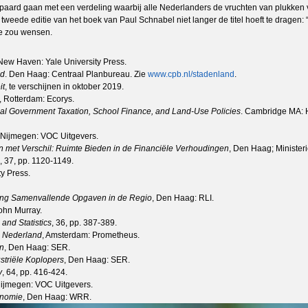
epaard gaan met een verdeling waarbij alle Nederlanders de vruchten van plukken 
eede editie van het boek van Paul Schnabel niet langer de titel hoeft te dragen: “
toe zou wensen.
 New Haven: Yale University Press.
nd
. Den Haag: Centraal Planbureau. Zie
www.cpb.nl/stadenland
.
it
, te verschijnen in oktober 2019.
, Rotterdam: Ecorys.
l Government Taxation, School Finance, and Land-Use Policies
. Cambridge MA: H
 Nijmegen: VOC Uitgevers.
met Verschil: Ruimte Bieden in de Financiële Verhoudingen
, Den Haag; Minister
, 37, pp. 1120-1149.
y Press.
ing Samenvallende Opgaven in de Regio
, Den Haag: RLI.
ohn Murray.
and Statistics
, 36, pp. 387-389.
an Nederland
, Amsterdam: Prometheus.
en
, Den Haag: SER.
striële Koplopers
, Den Haag: SER.
y
, 64, pp. 416-424.
Nijmegen: VOC Uitgevers.
onomie
, Den Haag: WRR.