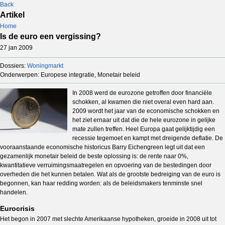
Back
Artikel
Home
Is de euro een vergissing?
27 jan 2009
Dossiers:
Woningmarkt
Onderwerpen: Europese integratie, Monetair beleid
In 2008 werd de eurozone getroffen door financiële
schokken, al kwamen die niet overal even hard aan.
2009 wordt het jaar van de economische schokken en
het ziet ernaar uit dat die de hele eurozone in gelijke
mate zullen treffen. Heel Europa gaat gelijktijdig een
recessie tegemoet en kampt met dreigende deflatie. De
vooraanstaande economische historicus Barry Eichengreen legt uit dat een
gezamenlijk monetair beleid de beste oplossing is: de rente naar 0%,
kwantitatieve verruimingsmaatregelen en opvoering van de bestedingen door
overheden die het kunnen betalen. Wat als de grootste bedreiging van de euro is
begonnen, kan haar redding worden: als de beleidsmakers tenminste snel
handelen.
Eurocrisis
Het begon in 2007 met slechte Amerikaanse hypotheken, groeide in 2008 uit tot