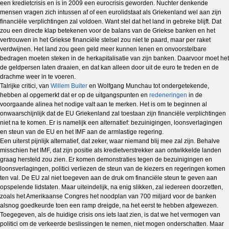
een kredietcrisis en is in 2009 een eurocrisis geworden. Nuchter denkende
mensen vragen zich intussen af of een eurolidstaat als Griekenland wel aan zijn
financiële verplichtingen zal voldoen. Want stel dat het land in gebreke blijft. Dat
zou een directe klap betekenen voor de balans van de Griekse banken en het
vertrouwen in het Griekse financiële stelsel zou niet te paard, maar per raket
verdwijnen. Het land zou geen geld meer kunnen lenen en onvoorstelbare
bedragen moeten steken in de herkapitalisatie van zijn banken. Daarvoor moet het
de geldpersen laten draaien, en dat kan alleen door uit de euro te treden en de
drachme weer in te voeren.
Talrijke critici, van
Willem Buiter
en Wolfgang Munchau tot ondergetekende,
hebben al opgemerkt dat er op de uitgangspunten en
redeneringen
in de
voorgaande alinea het nodige valt aan te merken. Het is om te beginnen al
onwaarschijnlijk dat de EU Griekenland zal toestaan zijn financiële verplichtingen
niet na te komen. Er is namelijk een alternatief: bezuinigingen, loonsverlagingen
en steun van de EU en het IMF aan de armlastige regering.
Een uiterst pijnlijk alternatief, dat zeker, waar niemand blij mee zal zijn. Behalve
misschien het IMF, dat zijn positie als kredietverstrekker aan ontwikkelde landen
graag hersteld zou zien. Er komen demonstraties tegen de bezuinigingen en
loonsverlagingen, politici verliezen de steun van de kiezers en regeringen komen
ten val. De EU zal niet toegeven aan de druk om financiële steun te geven aan
opspelende lidstaten. Maar uiteindelijk, na enig slikken, zal iedereen doorzetten,
zoals het Amerikaanse Congres het noodplan van 700 miljard voor de banken
alsnog goedkeurde toen een ramp dreigde, na het eerst te hebben afgewezen.
Toegegeven, als de huidige crisis ons iets laat zien, is dat we het vermogen van
politici om de verkeerde beslissingen te nemen, niet mogen onderschatten. Maar