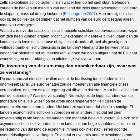
zelfs stekeblinde politici zullen inzien wat er hier op het spel staat. Beleggers
zouden de banken en markten van een land dat zelfs maar overweegt uit de euro
te stappen, massaal de rug toekeren (
Eichengreen 2007
). Hoe ernstig de crisis
ook is, de politiek zal begrijpen dat het dumpen van de euro de toestand alleen
maar zou verergeren.
Wat de crisis verder laat zien, is dat financiële schokken op onvoorspelbare wijze
om zich heen kunnen grijpen. Mocht Griekenland in gebreke blijven, gaan dan de
koersen van Ierse en Italiaanse obligaties ook onderuit, met als gevolg een
volbloed bank- en schuldencrisis in die landen? Niemand die het weet. Maar
omdat ook niemand het wil meemaken, kunnen we ervan uitgaan dat de EU haar
weerzin tegen een reddingsplan uiteindelijk zal overwinnen.
De invoering van de euro mag dan onomkeerbaar zijn, maar was
ze verstandig?
De eurozone zal niet uiteenvallen omdat de beslissing toe te treden in feite
onomkeerbaar is. De euro verlaten zou de moeder van alle financiële crises
veroorzaken, en geen enkele regering zal dit willen riskeren. Maar hoe zit het dan
met de toetreding? Was die verstandig? Niet volgens de tegenstanders van de
monetaire unie, die wijzen op de grote onderlinge verschillen tussen de
economieën van de eurolanden. Het komt zó vaak voor dat zich in sommige EU-
landen economische schokken voordoen en in andere niet, dat het zeer
onverstandig is om voor al die landen één monetair beleid te voeren. Als zich zo’n
asymmetrische schok voordoet in een land met een hoge schuldenlast, dan kan
de regering van dat land de economie immers ook niet stabiliseren door de
overheidsuitgaven te verhogen. En omdat er evenmin andere schokdempende