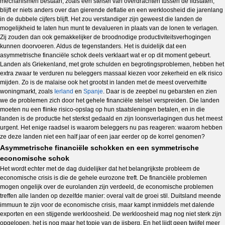
mechanismen bestaan, zoals een stelsel van overdrachten tussen de lidstaten,
blijft er niets anders over dan gierende deflatie en een werkloosheid die jarenlang
in de dubbele cijfers blijft. Het zou verstandiger zijn geweest die landen de
mogelijkheid te laten hun munt te devalueren in plaats van de lonen te verlagen.
Zij zouden dan ook gemakkelijker de broodnodige productiviteitsverhogingen
kunnen doorvoeren. Aldus de tegenstanders. Het is duidelijk dat een
asymmetrische financiële schok deels verklaart wat er op dit moment gebeurt.
Landen als Griekenland, met grote schulden en begrotingsproblemen, hebben het
extra zwaar te verduren nu beleggers massaal kiezen voor zekerheid en elk risico
mijden. Zo is de malaise ook het grootst in landen met de meest oververhitte
woningmarkt, zoals
Ierland
en
Spanje
. Daar is de zeepbel nu gebarsten en zien
we de problemen zich door het gehele financiële stelsel verspreiden. Die landen
moeten nu een flinke risico-opslag op hun staatsleningen betalen, en in die
landen is de productie het sterkst gedaald en zijn loonsverlagingen dus het meest
urgent. Het enige raadsel is waarom beleggers nu pas reageren: waarom hebben
ze deze landen niet een half jaar of een jaar eerder op de korrel genomen?
Asymmetrische financiële schokken en een symmetrische
economische schok
Het wordt echter met de dag duidelijker dat het belangrijkste probleem de
economische crisis is die de gehele eurozone treft. De financiële problemen
mogen ongelijk over de eurolanden zijn verdeeld, de economische problemen
treffen alle landen op dezelfde manier: overal valt de groei stil. Duitsland meende
immuun te zijn voor de economische crisis, maar kampt inmiddels met dalende
exporten en een stijgende werkloosheid. De werkloosheid mag nog niet sterk zijn
opgelopen, het is nog maar het topje van de ijsberg. En het lijdt geen twijfel meer