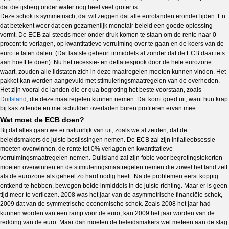
dat die ijsberg onder water nog heel veel groter is.
Deze schok is symmetrisch, dat wil zeggen dat alle eurolanden eronder lijden. En
dat betekent weer dat een gezamenlijk monetair beleid een goede oplossing
vormt. De ECB zal steeds meer onder druk komen te staan om de rente naar 0
procent te verlagen, op kwantitatieve verruiming over te gaan en de koers van de
euro te laten dalen. (Dat laatste gebeurt inmiddels al zonder dat de ECB daar iets
aan hoeft te doen). Nu het recessie- en deflatiespook door de hele eurozone
waart, zouden alle lidstaten zich in deze maatregelen moeten kunnen vinden. Het
pakket kan worden aangevuld met stimuleringsmaatregelen van de overheden.
Het zijn vooral de landen die er qua begroting het beste voorstaan, zoals
Duitsland
, die deze maatregelen kunnen nemen. Dat komt goed uit, want hun krap
bij kas zittende en met schulden overladen buren profiteren ervan mee.
Wat moet de ECB doen?
Bij dat alles gaan we er natuurlijk van uit, zoals we al zeiden, dat de
beleidsmakers de juiste beslissingen nemen. De ECB zal zijn inflatieobsessie
moeten overwinnen, de rente tot 0% verlagen en kwantitatieve
verruimingsmaatregelen nemen. Duitsland zal zijn fobie voor begrotingstekorten
moeten overwinnen en de stimuleringsmaatregelen nemen die zowel het land zelf
als de eurozone als geheel zo hard nodig heeft. Na de problemen eerst koppig
ontkend te hebben, bewegen beide inmiddels in de juiste richting. Maar er is geen
tijd meer te verliezen. 2008 was het jaar van de asymmetrische financiële schok,
2009 dat van de symmetrische economische schok. Zoals 2008 het jaar had
kunnen worden van een ramp voor de euro, kan 2009 het jaar worden van de
redding van de euro. Maar dan moeten de beleidsmakers wel meteen aan de slag.