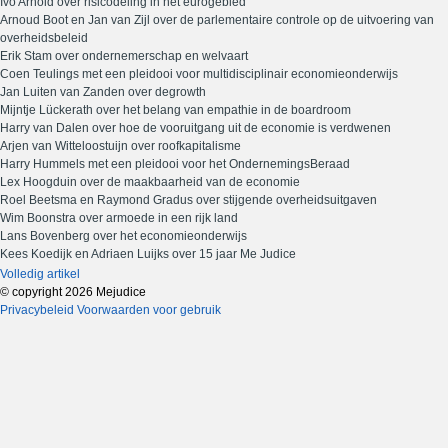
Ivo Arnold over risicodeling in het eurogebied
Arnoud Boot en Jan van Zijl over de parlementaire controle op de uitvoering van
overheidsbeleid
Erik Stam over ondernemerschap en welvaart
Coen Teulings met een pleidooi voor multidisciplinair economieonderwijs
Jan Luiten van Zanden over degrowth
Mijntje Lückerath over het belang van empathie in de boardroom
Harry van Dalen over hoe de vooruitgang uit de economie is verdwenen
Arjen van Witteloostuijn over roofkapitalisme
Harry Hummels met een pleidooi voor het OndernemingsBeraad
Lex Hoogduin over de maakbaarheid van de economie
Roel Beetsma en Raymond Gradus over stijgende overheidsuitgaven
Wim Boonstra over armoede in een rijk land
Lans Bovenberg over het economieonderwijs
Kees Koedijk en Adriaen Luijks over 15 jaar Me Judice
Volledig artikel
© copyright 2026 Mejudice
Privacybeleid
Voorwaarden voor gebruik