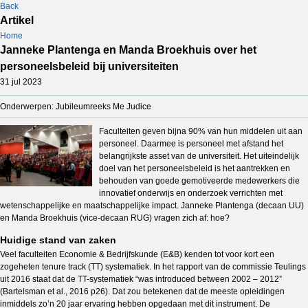
Back
Artikel
Home
Janneke Plantenga en Manda Broekhuis over het
personeelsbeleid bij universiteiten
31 jul 2023
Onderwerpen: Jubileumreeks Me Judice
Faculteiten geven bijna 90% van hun middelen uit aan
personeel. Daarmee is personeel met afstand het
belangrijkste asset van de universiteit. Het uiteindelijk
doel van het personeelsbeleid is het aantrekken en
behouden van goede gemotiveerde medewerkers die
innovatief onderwijs en onderzoek verrichten met
wetenschappelijke en maatschappelijke impact. Janneke Plantenga (decaan UU)
en Manda Broekhuis (vice-decaan RUG) vragen zich af: hoe?
Huidige stand van zaken
Veel faculteiten Economie & Bedrijfskunde (E&B) kenden tot voor kort een
zogeheten tenure track (TT) systematiek. In het rapport van de commissie Teulings
uit 2016 staat dat de TT-systematiek “was introduced between 2002 – 2012”
(Bartelsman et al., 2016 p26). Dat zou betekenen dat de meeste opleidingen
inmiddels zo’n 20 jaar ervaring hebben opgedaan met dit instrument. De