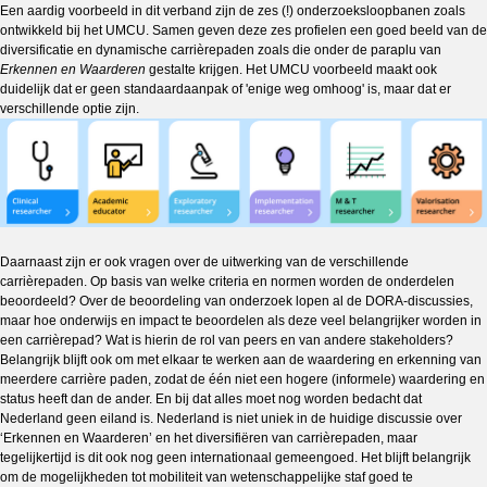
Een aardig voorbeeld in dit verband zijn de zes (!) onderzoeksloopbanen zoals
ontwikkeld bij het UMCU. Samen geven deze zes profielen een goed beeld van de
diversificatie en dynamische carrièrepaden zoals die onder de paraplu van
Erkennen en Waarderen
gestalte krijgen. Het UMCU voorbeeld maakt ook
duidelijk dat er geen standaardaanpak of 'enige weg omhoog' is, maar dat er
verschillende optie zijn.
Daarnaast zijn er ook vragen over de uitwerking van de verschillende
carrièrepaden. Op basis van welke criteria en normen worden de onderdelen
beoordeeld? Over de beoordeling van onderzoek lopen al de DORA-discussies,
maar hoe onderwijs en impact te beoordelen als deze veel belangrijker worden in
een carrièrepad? Wat is hierin de rol van peers en van andere stakeholders?
Belangrijk blijft ook om met elkaar te werken aan de waardering en erkenning van
meerdere carrière paden, zodat de één niet een hogere (informele) waardering en
status heeft dan de ander. En bij dat alles moet nog worden bedacht dat
Nederland geen eiland is. Nederland is niet uniek in de huidige discussie over
‘Erkennen en Waarderen’ en het diversifiëren van carrièrepaden, maar
tegelijkertijd is dit ook nog geen internationaal gemeengoed. Het blijft belangrijk
om de mogelijkheden tot mobiliteit van wetenschappelijke staf goed te