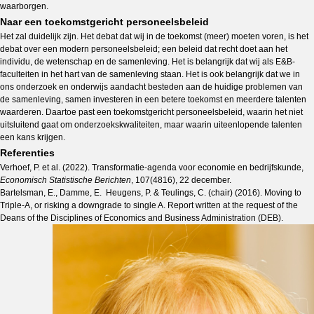
waarborgen.
Naar een toekomstgericht personeelsbeleid
Het zal duidelijk zijn. Het debat dat wij in de toekomst (meer) moeten voren, is het
debat over een modern personeelsbeleid; een beleid dat recht doet aan het
individu, de wetenschap en de samenleving. Het is belangrijk dat wij als E&B-
faculteiten in het hart van de samenleving staan. Het is ook belangrijk dat we in
ons onderzoek en onderwijs aandacht besteden aan de huidige problemen van
de samenleving, samen investeren in een betere toekomst en meerdere talenten
waarderen. Daartoe past een toekomstgericht personeelsbeleid, waarin het niet
uitsluitend gaat om onderzoekskwaliteiten, maar waarin uiteenlopende talenten
een kans krijgen.
Referenties
Verhoef, P. et al. (2022). Transformatie-agenda voor economie en bedrijfskunde,
Economisch Statistische Berichten
, 107(4816), 22 december.
Bartelsman, E., Damme, E. Heugens, P. & Teulings, C. (chair) (2016). Moving to
Triple-A, or risking a downgrade to single A. Report written at the request of the
Deans of the Disciplines of Economics and Business Administration (DEB).