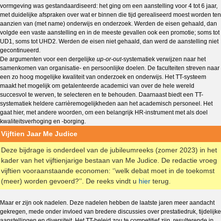
vormgeving was gestandaardiseerd: het ging om een aanstelling voor 4 tot 6 jaar,
met duidelijke afspraken over wat er binnen die tijd gerealiseerd moest worden ten
aanzien van (met name) onderwijs en onderzoek. Werden de eisen gehaald, dan
volgde een vaste aanstelling en in de meeste gevallen ook een promotie; soms tot
UD1, soms tot UHD2. Werden de eisen niet gehaald, dan werd de aanstelling niet
gecontinueerd.
De argumenten voor een dergelijke
up-or-out
-systematiek verwijzen naar het
samenkomen van organisatie- en persoonlijke doelen. De faculteiten streven naar
een zo hoog mogelijke kwaliteit van onderzoek en onderwijs. Het TT-systeem
maakt het mogelijk om getalenteerde academici van over de hele wereld
succesvol te werven, te selecteren en te behouden. Daarnaast biedt een TT-
systematiek heldere carrièremogelijkheden aan het academisch personeel. Het
gaat hier, met andere woorden, om een belangrijk HR-instrument met als doel
kwaliteitsverhoging en -borging.
Vijftien Jaar Me Judice
Deze bijdrage is onderdeel van de jubileumreeks (zomer 2023) in het
kader van het vijftienjarige bestaan van Me Judice. De redactie vroeg
vijftien vooraanstaande economen: ‘’welk debat moet in de toekomst
(meer) worden gevoerd?’’. De reeks vindt u
hier
terug.
Maar er zijn ook nadelen. Deze nadelen hebben de laatste jaren meer aandacht
gekregen, mede onder invloed van bredere discussies over prestatiedruk, tijdelijke
aanstellingen en diversiteit. Het TT-beleid zou te competitief zijn, resulterende in