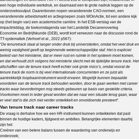
een hoge individuele werkdruk, en daarnaast een te grote nadruk leggen op de
onderzoeksoutput. Daarenboven nopen veranderende CAO-normen, een
veranderende arbeidsmarkt en actiegroepen zoals WOinActie, tot een andere kijk
op (het begin van) een academische carrière. In het ESB-verslag van de
impactmiddag, de toekomstagenda van het Landelijk Decanenoverleg
Economie en Bedrijfskunde (DEB), wordt kort verwezen naar de discussie rond de
TT-systematiek (Verhoef et al., 2022 p567):
“
De tenuretrack staat al langer onder druk bij universiteiten, omdat het veel druk en
weinig vastigheid geeft op beginnende wetenschappelijke staf. Het is expliciet
beleid van het ministerie, dat er meer rust en ruimte in het systeem moet komen,
en dat verhoudt zich volgens het ministerie slecht met de tijdelijke tenure track. Het
afschaffen van de tenure track heeft echter ook grote risico’s, omdat vooral de
tenure track de norm is bij veel internationale concurrenten en ze juist als
aantrekkelijk loopbaaninstrument wordt ervaren. Mogelijk kunnen bepaalde
voordelen van de tenure track behouden worden, door te gaan werken met career
tracks waar bevorderingen nog steeds gebeuren op basis van gestelde criteria.
Voorkomen moet in ieder geval worden dat we naar een situatie terug gaan, waar
er veel staf is die zich niet verder ontwikkelt en onvoldoende presteert
”.
Van tenure track naar career tracks
De vraag is derhalve hoe we een HR-instrument kunnen ontwikkelen dat past
binnen de huidige kaders, tijdgeest en ambities. Belangrijke elementen daarbij
zijn het:
Creëren van een betere balans tussen de waardering van onderwijs en
onderzoek;