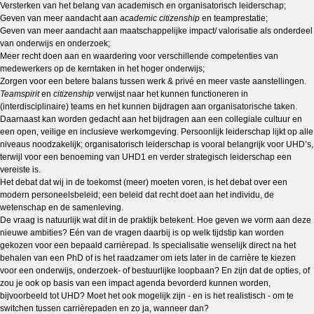
Versterken van het belang van academisch en organisatorisch leiderschap;
Geven van meer aandacht aan
academic citizenship
en teamprestatie;
Geven van meer aandacht aan maatschappelijke impact/ valorisatie als onderdeel
van onderwijs en onderzoek;
Meer recht doen aan en waardering voor verschillende competenties van
medewerkers op de kerntaken in het hoger onderwijs;
Zorgen voor een betere balans tussen werk & privé en meer vaste aanstellingen.
Teamspirit
en
citizenship
verwijst naar het kunnen functioneren in
(interdisciplinaire) teams en het kunnen bijdragen aan organisatorische taken.
Daarnaast kan worden gedacht aan het bijdragen aan een collegiale cultuur en
een open, veilige en inclusieve werkomgeving. Persoonlijk leiderschap lijkt op alle
niveaus noodzakelijk; organisatorisch leiderschap is vooral belangrijk voor UHD’s,
terwijl voor een benoeming van UHD1 en verder strategisch leiderschap een
vereiste is.
Het debat dat wij in de toekomst (meer) moeten voren, is het debat over een
modern personeelsbeleid; een beleid dat recht doet aan het individu, de
wetenschap en de samenleving.
De vraag is natuurlijk wat dit in de praktijk betekent. Hoe geven we vorm aan deze
nieuwe ambities? Eén van de vragen daarbij is op welk tijdstip kan worden
gekozen voor een bepaald carrièrepad. Is specialisatie wenselijk direct na het
behalen van een PhD of is het raadzamer om iets later in de carrière te kiezen
voor een onderwijs, onderzoek- of bestuurlijke loopbaan? En zijn dat de opties, of
zou je ook op basis van een impact agenda bevorderd kunnen worden,
bijvoorbeeld tot UHD? Moet het ook mogelijk zijn - en is het realistisch - om te
switchen tussen carrièrepaden en zo ja, wanneer dan?