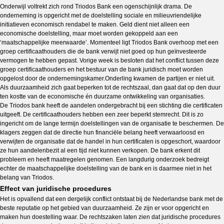
Onderwijl voltrekt zich rond Triodos Bank een ogenschijnlijk drama. De
onderneming is opgericht met de doelstelling sociale en milieuvriendelijke
initiatieven economisch rendabel te maken. Geld dient niet alleen een
economische doelstelling, maar moet worden gekoppeld aan een
‘maatschappelijke meerwaarde’. Momenteel ligt Triodos Bank overhoop met een
groep certificaathouders die de bank verwijt niet goed op hun geïnvesteerde
vermogen te hebben gepast. Vorige week is besloten dat het conflict tussen deze
groep certificaathouders en het bestuur van de bank juridisch moet worden
opgelost door de ondernemingskamer.Onderling kwamen de partijen er niet uit.
Als duurzaamheid zich gaat beperken tot de rechtszaal, dan gaat dat op den duur
ten kostte van de economische én duurzame ontwikkeling van organisaties.
De Triodos bank heeft de aandelen ondergebracht bij een stichting die certificaten
uitgeeft. De certificaathouders hebben een zeer beperkt stemrecht. Dit is zo
ingericht om de lange termijn doelstellingen van de organisatie te beschermen. De
klagers zeggen dat de directie hun financiële belang heeft verwaarloosd en
verwijten de organisatie dat de handel in hun certificaten is opgeschort, waardoor
ze hun aandelenbezit al een tijd niet kunnen verkopen. De bank erkent dit
probleem en heeft maatregelen genomen. Een langdurig onderzoek bedreigt
echter de maatschappelijke doelstelling van de bank en is daarmee niet in het
belang van Triodos.
Effect van juridische procedures
Het is opvallend dat een dergelijk conflict ontstaat bij de Nederlandse bank met de
beste reputatie op het gebied van duurzaamheid. Ze zijn er voor opgericht en
maken hun doestelling waar. De rechtszaken laten zien dat juridische procedures