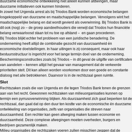
duurzame economische ontwikkeling niet alleen kunnen afdwingen, maar
duurzame initiatieven ook kunnen hinderen.
In zowel het Urgenda arrest als bij Triodos Bank worden economische belangen
losgekoppeld van duurzame en maatschappelijke belangen. Vervolgens wint het
maatschappelijke belang en dat wordt gevierd als overwinning. Bij Triodos Bank is
dit ook (nog) zo – de groep aandeelhouders die verwijt dat Triodos hun financiële
belang verwaarloosd staan tot nu toe op afstand – en gaan procederen.
Bij Triodos blijkt echter het probleem van een juridische benadering. De
onderneming heeft altijd de combinatie gezocht van duurzaamheid én
economische doelstellingen. In haar uitingen is zij consequent, maar ook haar
bestuursstructuur is ingericht voor het lange termijn doel van de onderneming.
Beschermingsconstructies zoals bij Triodos – in dit geval de uitgifte van certificaten
van aandelen – kennen altijd het gevaar van management dat de verkeerde
prioriteiten stelt. Dit kan alleen worden voorkomen door een goede en constante
dialoog met alle betrokkenen. Daarvoor is in de rechtszaal geen ruimte.
Slot
Rechtszaken zoals die van Urgenda en die tegen Triodos Bank tonen de grenzen
aan van het recht. Gewonnen rechtszaken van milieuorganisaties kunnen op
termijn een pyrrusoverwinning blijken. Als duurzaamheid zich gaat beperken tot de
rechtszaal, dan gaat dat op den duur ten kostte van de economische én duurzame
ontwikkeling van organisaties, zelfs van organisaties die streven naar
duurzaamheid. Een rechter kan geen afweging maken tussen economie en
duurzaamheid. Deze complexe afwegingen moeten overheden, burgers en
bedrijven gezamenlijk maken.
Milieu organisaties die rechtszaken voeren zullen misschien zeggen dat de