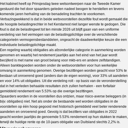
Het kabinet heeft op Prinsjesdag twee wetsontwerpen naar de Tweede Kamer
gestuurd die het door spaarders geleden nadeel beogen te herstellen en tevens
komende jaren herhaling van de benadeling trachten te voorkomen.
Verbazingwekkend is dat in beide wetsvoorstellen dezelfde fout wordt gemaakt die
de hoogste belastingrechter in het Kerstarrest niet langer wenste te gedogen. Die
fout is dat de belastingwet tot ten minste 2026 uit blijft gaan van een uniforme
verdeling van het vermogen van de belastingplichtige over de verschillende
categorieën vermogensbestanddelen, ongeacht de daadwerkelijke keuze die een
individuele belastingplichtige maakt.
Een regeling waarbij obligaties als afzonderlijke categorie in aanmerking worden
genomen en waarbij het rendement jaarlijks aan het eind van het jaar wordt
becijferd is met name van groot belang voor mkb-ers en andere zelfstandigen.
Alleen banktegoeden worden onder de wetsvoorstellen voor hun werkelijke
omvang in aanmerking genomen. Overige bezittingen worden geacht voor 53% te
bestaan uit onroerend goed (anders dan de eigen woning), voor 33% uit aandelen
en voor 14% uit obligaties. Uit die verdeling rolt - op basis van de veronderstelling
dat in het verleden behaalde resultaten zich zullen herhalen - een forfaitair
gemiddeld rendement van 5.53% op die overige bezittingen.
Spaarders worden in de voorstellen dus ontzien, maar risico-averse beleggers (in
bijv. obligaties) niet. Net als onder de bestaande wet worden obligaties in de
voorstellen op één hoop gegooid met historisch gemiddeld veel beter renderende
aandelen en onroerend goed. Gevolg is dat bezitters van obligaties in 2022
geacht worden jaarlijks de genoemde 5.53% rendement op hun stukken te maken,
terwijl de huidige rente op de 10-jaars obligatie van Duitsland slechts 2,2% is.