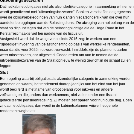
Uitvoeringsbezwaren
Dat het kabinet obligaties niet als afzonderlijke categorie in aanmerking wil nemen
wordt gemotiveerd met “uitvoeringsbezwaren”. Banken verschaffen de gegevens
over de obligatiebeleggingen van hun klanten niet afzonderlijk van die over hun
aandelenbeleggingen aan de Belastingdienst. De afweging van het belang van de
staat op dit punt tegen dat van de belastingplichtige die de Hoge Raad in het
Kerstarrest maakte viel ten nadele van de fiscus uit.
Vastgesteld werd dat de wetgever al sinds 2015 zegt te werken aan een
“spoedige” invoering van belastingheffing op basis van werkelijke rendementen,
maar dat die vóór 2025 niet wordt verwacht. Inmiddels zijn de plannen daartoe
weer minstens een jaar uitgesteld. Goede reden om aan te nemen dat de
uitvoeringsbezwaren van de Staat opnieuw te weinig gewicht in de schaal zullen
leggen.
Slot
Een regeling waarbij obligaties als afzonderlijke categorie in aanmerking worden
genomen en waarbij het rendement daarop jaarlijks aan het eind van het jaar
wordt becijferd is met name van groot belang voor mkb-ers en andere
zelfstandigen die, anders dan werknemers, niet vallen onder een fiscaal
gefaciliteerde pensioenregeling. Zij moeten zelf sparen voor hun oude dag. Doen
zij dat met obligaties, dan wordt in de kabinetsplannen vrijwel het gehele
rendement wegbelast.