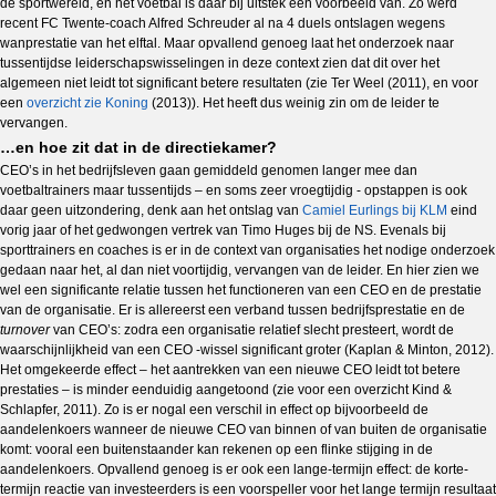
de sportwereld, en het voetbal is daar bij uitstek een voorbeeld van. Zo werd
recent FC Twente-coach Alfred Schreuder al na 4 duels ontslagen wegens
wanprestatie van het elftal. Maar opvallend genoeg laat het onderzoek naar
tussentijdse leiderschapswisselingen in deze context zien dat dit over het
algemeen niet leidt tot significant betere resultaten (zie Ter Weel (2011), en voor
een
overzicht zie Koning
(2013)). Het heeft dus weinig zin om de leider te
vervangen.
…en hoe zit dat in de directiekamer?
CEO’s in het bedrijfsleven gaan gemiddeld genomen langer mee dan
voetbaltrainers maar tussentijds – en soms zeer vroegtijdig - opstappen is ook
daar geen uitzondering, denk aan het ontslag van
Camiel Eurlings bij KLM
eind
vorig jaar of het gedwongen vertrek van Timo Huges bij de NS. Evenals bij
sporttrainers en coaches is er in de context van organisaties het nodige onderzoek
gedaan naar het, al dan niet voortijdig, vervangen van de leider. En hier zien we
wel een significante relatie tussen het functioneren van een CEO en de prestatie
van de organisatie. Er is allereerst een verband tussen bedrijfsprestatie en de
turnover
van CEO’s: zodra een organisatie relatief slecht presteert, wordt de
waarschijnlijkheid van een CEO -wissel significant groter (Kaplan & Minton, 2012).
Het omgekeerde effect – het aantrekken van een nieuwe CEO leidt tot betere
prestaties – is minder eenduidig aangetoond (zie voor een overzicht Kind &
Schlapfer, 2011). Zo is er nogal een verschil in effect op bijvoorbeeld de
aandelenkoers wanneer de nieuwe CEO van binnen of van buiten de organisatie
komt: vooral een buitenstaander kan rekenen op een flinke stijging in de
aandelenkoers. Opvallend genoeg is er ook een lange-termijn effect: de korte-
termijn reactie van investeerders is een voorspeller voor het lange termijn resultaat