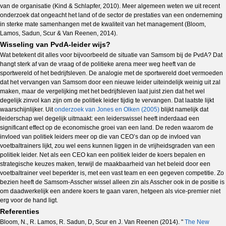
van de organisatie (Kind & Schlapfer, 2010). Meer algemeen weten we uit recent
onderzoek dat ongeacht het land of de sector de prestaties van een onderneming
in sterke mate samenhangen met de kwaliteit van het management (Bloom,
Lamos, Sadun, Scur & Van Reenen, 2014).
Wisseling van PvdA-leider wijs?
Wat betekent dit alles voor bijvoorbeeld de situatie van Samsom bij de PvdA? Dat
hangt sterk af van de vraag of de politieke arena meer weg heeft van de
sportwereld of het bedrijfsleven. De analogie met de sportwereld doet vermoeden
dat het vervangen van Samsom door een nieuwe leider uiteindelijk weinig uit zal
maken, maar de vergelijking met het bedrijfsleven laat juist zien dat het wel
degelijk zinvol kan zijn om de politiek leider tijdig te vervangen. Dat laatste lijkt
waarschijnlijker. Uit
onderzoek van Jones en Olken (2005)
blijkt namelijk dat
leiderschap wel degelijk uitmaakt: een leiderswissel heeft inderdaad een
significant effect op de economische groei van een land. De reden waarom de
invloed van politiek leiders meer op die van CEO’s dan op de invloed van
voetbaltrainers lijkt, zou wel eens kunnen liggen in de vrijheidsgraden van een
politiek leider. Net als een CEO kan een politiek leider de koers bepalen en
strategische keuzes maken, terwijl de maakbaarheid van het beleid door een
voetbaltrainer veel beperkter is, met een vast team en een gegeven competitie. Zo
bezien heeft de Samsom-Asscher wissel alleen zin als Asscher ook in de positie is
om daadwerkelijk een andere koers te gaan varen, hetgeen als vice-premier niet
erg voor de hand ligt.
Referenties
Bloom, N., R. Lamos, R. Sadun, D, Scur en J. Van Reenen (2014). "
The New