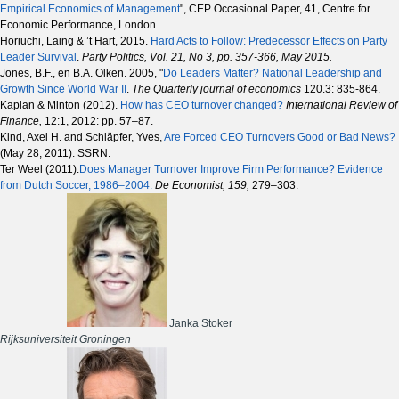
Empirical Economics of Management
", CEP Occasional Paper, 41, Centre for
Economic Performance, London.
Horiuchi, Laing & ’t Hart, 2015.
Hard Acts to Follow: Predecessor Effects on Party
Leader Survival
.
Party Politics, Vol. 21, No 3, pp. 357-366, May 2015.
Jones, B.F., en B.A. Olken. 2005, "
Do Leaders Matter? National Leadership and
Growth Since World War II
.
The Quarterly journal of economics
120.3: 835-864.
Kaplan & Minton (2012).
How has CEO turnover changed?
International Review of
Finance,
12:1, 2012: pp. 57–87.
Kind, Axel H. and Schläpfer, Yves,
Are Forced CEO Turnovers Good or Bad News?
(May 28, 2011). SSRN.
Ter Weel (2011).
Does Manager Turnover Improve Firm Performance? Evidence
from Dutch Soccer, 1986–2004
.
De Economist, 159,
279–303.
Janka Stoker
Rijksuniversiteit Groningen