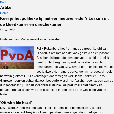
Back
Artikel
Home
Keer je het politieke tij met een nieuwe leider? Lessen uit
de kleedkamer en directiekamer
18 sep 2015
Onderwerpen: Management en organisatie
Felix Rottenberg heeft onlangs de geschiktheid van
Diederik Samsom aan de kaak gesteld en en passant
Asscher als beoogde opvolger voorgesteld. Hopelijk
heeft Rottenberg daarbij wel de wijsheid van de
bestuurswereld van CEO’s voor ogen en niet die van de
voetbalwereld. Trainers vervangen in het voetbal heeft
bar weinig effect, CEO’s vervangen daarentegen wel. Janka Stoker en Harry
Garretsen denken echter dat een beoogde wissel met Asscher geen zoden aan de
dijk zet omdat hij juist als vicepremier de nieuwe partijkoers niet direct kan
bepalen en dat is toch wel een essentieel ingrediënt bij een wisseling van de
leider.
‘Off with his head’
Deze week zagen we een fraai staaltje leiderschapspolemiek in Australië:
minister-president Tony Abbott werd per direct vervangen door partijgenoot