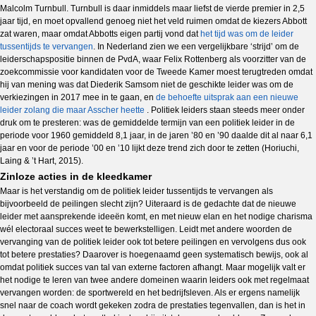
Malcolm Turnbull. Turnbull is daar inmiddels maar liefst de vierde premier in 2,5
jaar tijd, en moet opvallend genoeg niet het veld ruimen omdat de kiezers Abbott
zat waren, maar omdat Abbotts eigen partij vond dat
het tijd was om de leider
tussentijds te vervangen
. In Nederland zien we een vergelijkbare ‘strijd’ om de
leiderschapspositie binnen de PvdA, waar Felix Rottenberg als voorzitter van de
zoekcommissie voor kandidaten voor de Tweede Kamer moest terugtreden omdat
hij van mening was dat Diederik Samsom niet de geschikte leider was om de
verkiezingen in 2017 mee in te gaan, en
de behoefte uitsprak aan een nieuwe
leider zolang die maar Asscher heette
. Politiek leiders staan steeds meer onder
druk om te presteren: was de gemiddelde termijn van een politiek leider in de
periode voor 1960 gemiddeld 8,1 jaar, in de jaren ’80 en ’90 daalde dit al naar 6,1
jaar en voor de periode ’00 en ’10 lijkt deze trend zich door te zetten (Horiuchi,
Laing & ’t Hart, 2015).
Zinloze acties in de kleedkamer
Maar is het verstandig om de politiek leider tussentijds te vervangen als
bijvoorbeeld de peilingen slecht zijn? Uiteraard is de gedachte dat de nieuwe
leider met aansprekende ideeën komt, en met nieuw elan en het nodige charisma
wél electoraal succes weet te bewerkstelligen. Leidt met andere woorden de
vervanging van de politiek leider ook tot betere peilingen en vervolgens dus ook
tot betere prestaties? Daarover is hoegenaamd geen systematisch bewijs, ook al
omdat politiek succes van tal van externe factoren afhangt. Maar mogelijk valt er
het nodige te leren van twee andere domeinen waarin leiders ook met regelmaat
vervangen worden: de sportwereld en het bedrijfsleven. Als er ergens namelijk
snel naar de coach wordt gekeken zodra de prestaties tegenvallen, dan is het in