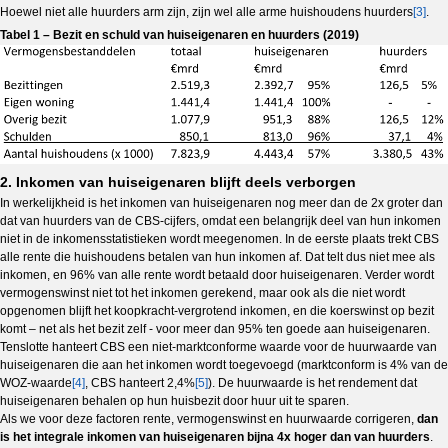
Hoewel niet alle huurders arm zijn, zijn wel alle arme huishoudens huurders
[3]
.
Tabel 1 – Bezit en schuld van huiseigenaren en huurders (2019)
2. Inkomen van huiseigenaren blijft deels verborgen
In werkelijkheid is het inkomen van huiseigenaren nog meer dan de 2x groter dan
dat van huurders van de CBS-cijfers, omdat een belangrijk deel van hun inkomen
niet in de inkomensstatistieken wordt meegenomen. In de eerste plaats trekt CBS
alle rente die huishoudens betalen van hun inkomen af. Dat telt dus niet mee als
inkomen, en 96% van alle rente wordt betaald door huiseigenaren. Verder wordt
vermogenswinst niet tot het inkomen gerekend, maar ook als die niet wordt
opgenomen blijft het koopkracht-vergrotend inkomen, en die koerswinst op bezit
komt – net als het bezit zelf - voor meer dan 95% ten goede aan huiseigenaren.
Tenslotte hanteert CBS een niet-marktconforme waarde voor de huurwaarde van
huiseigenaren die aan het inkomen wordt toegevoegd (marktconform is 4% van de
WOZ-waarde
[4]
, CBS hanteert 2,4%
[5]
). De huurwaarde is het rendement dat
huiseigenaren behalen op hun huisbezit door huur uit te sparen.
Als we voor deze factoren rente, vermogenswinst en huurwaarde corrigeren,
dan
is
het integrale inkomen van huiseigenaren bijna 4x hoger dan van huurders
.