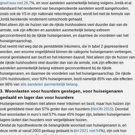
groot was met 26,7
%, en voor aandelen aanmerkelijk belang volgens Jordà et al.
standaard het rendement van beursgenoteerde aandelen wordt aangehouden,
zoals ook de VS in zijn nationale rekeningen doet, wordt het met de formule van
Jordà berekende rendement ruimschoots gehaald.
Niet alleen zijn de huizen van de rijkste huishoudens veel duurder dan van de
armste, ook zijn
effecten
en
aandelen aanmerkelijk belang
extreem
geconcentreerd bij de rijkste huiseigenaren, en daarmee de voordelen van het
huiseigenaarschap.
Dat neemt niet weg dat de
gemiddelde
inkomens, die in tabel 2 gepresenteerd
worden, een enorme ongelijkheid binnen de categorie huiseigenaren verbergen,
vooral gerelateerd aan bezit en het inkomen daaruit. Niet alleen zijn de huizen van
de rijkste huishoudens veel duurder dan van de armste, ook zijn
effecten
en
aandelen aanmerkelijk belang
extreem geconcentreerd bij de rijkste
huiseigenaren, en daarmee de voordelen van het huiseigenaarschap. De rijkste
10% huishoudens, voor 93% huiseigenaren, bezit namelijk 85% van alle effecten
en 96% van
alle aandelen aanmerkelijk belang
.
3. Woonlasten voor huurders gestegen, voor huiseigenaren
gedaald en lager dan voor huurders
Huiseigenaren hebben niet alleen meer inkomen en bezit, maar hun huizen zijn
ook gemiddeld meer dan 57% groter dan van huurders (
WoON 2015
). Doordat
hun woonlasten in euro’s niet 57% maar 45% hoger zijn, betalen huiseigenaren
lagere lasten dan huurders voor vergelijkbare huizen.
Omdat de hypotheekrente de belangrijkste woonlast van huiseigenaren is, en
deze rente al vanaf 2003 gestaag gedaald is (
tot 2021 met 54
%), zijn ook hun