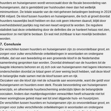
huurders en huiseigenaren wordt veroorzaakt door de fiscale bevoordeling van
huiseigenaren, dat is gemiddeld per huishouden meer dan het wettelijk
minimumloon. De totale waarde van de niet-geheven belastingen bedroeg in 2019
€96 miljard. De kloof tussen huurders en huiseigenaren, die toch al groeit doordat
huurders nauwelijks bezit hebben en dus ook geen inkomen daaruit, blijkt door
overheidsbeleid jaarlijks nog met een kwart vergroot te worden. De reguliere
statistiek laat deze ontwikkeling door de definities die ze hanteert helaas niet zien,
waardoor ze niet lijkt te bestaan. En wat niet zichtbaar is kan moeilijk bestreden
worden.
7. Conclusie
De verschillen tussen huurders en huiseigenaren zijn zo onvoorstelbaar groot, en
zorgen voor zulke verschillende ontwikkelingen in woonlasten en ondergane
inflatie, dat van een tweedeling en een groeiende kloof in de Nederlandse
samenleving gesproken kan worden. Doordat driekwart van de huurders tot de
laagste inkomens behoren en zij zich ook van huiseigenaren met lagere inkomens
onderscheiden doordat ze totaal geen of zeer weinig bezit hebben, valt deze kloof
in belangrijke mate samen met de kloof tussen arm en rijk.
Oorzaken van die kloof zijn niet de schaarste aan woonruimte, want die geldt voor
huiseigenaren en huurders even sterk. Fiscale bevoordeling van huiseigenaren
enerzijds, en afnemende huurbescherming anderzijds lijken de belangrijkste
oorzaken. Anders dan marktprotagonisten verwachtten heeft schaarste niet tot
meer woningbouw geleid maar wel tot snel stijgende huis- en huurprijzen.
De verschillen tussen huurders en huiseigenaren zijn zo onvoorstelbaar groot, en
zorgen voor zulke verschillende ontwikkelingen in woonlasten en ondergane