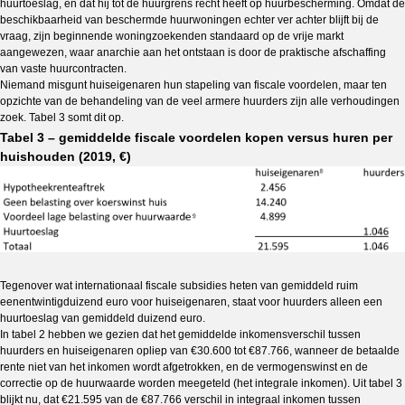
huurtoeslag, en dat hij tot de huurgrens recht heeft op huurbescherming. Omdat de
beschikbaarheid van beschermde huurwoningen echter ver achter blijft bij de
vraag, zijn beginnende woningzoekenden standaard op de vrije markt
aangewezen, waar anarchie aan het ontstaan is door de praktische afschaffing
van vaste huurcontracten.
Niemand misgunt huiseigenaren hun stapeling van fiscale voordelen, maar ten
opzichte van de behandeling van de veel armere huurders zijn alle verhoudingen
zoek. Tabel 3 somt dit op.
Tabel 3 – gemiddelde fiscale voordelen kopen versus huren per
huishouden (2019, €)
Tegenover wat internationaal fiscale subsidies heten van gemiddeld ruim
eenentwintigduizend euro voor huiseigenaren, staat voor huurders alleen een
huurtoeslag van gemiddeld duizend euro.
In tabel 2 hebben we gezien dat het gemiddelde inkomensverschil tussen
huurders en huiseigenaren opliep van €30.600 tot €87.766, wanneer de betaalde
rente niet van het inkomen wordt afgetrokken, en de vermogenswinst en de
correctie op de huurwaarde worden meegeteld (het integrale inkomen). Uit tabel 3
blijkt nu, dat €21.595 van de €87.766 verschil in integraal inkomen tussen