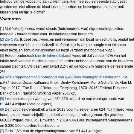
behoud van de koppeling aan uitkeringen. Hiermee zou een eerste stap gezet
worden om niet alleen de kloof tussen huurders en huiseigenaren, maar ook
tussen arm en rijk te dichten.
Voetnoten
[1]
Met
huiseigenaren
wordt steeds (huishoudens van) eigenwoningbezitters
bedoeld.
Huurders
staat voor huishoudens van huurders.
[2]
Zie CBS
. Ik geef bezit weer, en niet vermogen, dat bezit min schuld is, omdat het
verwerven van schuld op zichzelf al afhankelijk is van de hoogte van inkomen
en/of bezit, en schuld het inkomen uit bezit vergroot (hefboomwerking).
[3]
Eerder onderzoek (
zie de internetbijlage
) wees uit dat van de 4,7% van het
totale bezit van alle huishoudens dat huurders hebben, driekwart van de huurders
samen slechts 0,5% bezit, een kwart 2,2% en de top-0,7% huurders de resterende
2%.
[4]
MSCI rapporteert een opbrengst van 4,4% voor woningen in Nederland
. Zie
p.A84, Jordà, Òscar, Katharina Knoll, Dmitry Kuvshinov, Moritz Schularick, Alan M.
Taylor. 2017. “The Rate of Return on Everything, 1870–2015” Federal Reserve
Bank of San Francisco Working Paper 2017-25.
[5]
Inkomen uit eigen woning van €34,225 miljard op een woningwaarde van
€1.441,4 miljard (Statline cijfers).
[6]
De hypotheekrenteaftrek was in 2019 voor huiseigenaren €24,757 miljard, voor
huurders, die waarschijnlijk een deel van het jaar huiseigenaar zijn geweest,
€0,622 miljard,
zie CBS
. Er waren in 2019 4.443.400 huiseigenaren-huishoudens
en 3.380.500 huurders-huishoudens.
[7]
Dit is 1,6% van de eigenwoningwaarde van €1.441,4 miljard.