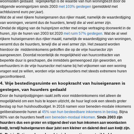
woonlasten gedaald. Tegelijkertijd is de waarde van hun woningbezit door de
stijgende woningprijzen sinds 2003
met 103% gestegen
(
gemiddeld
met
achtduizend euro
per jaar
).
Wat de al veel rijkere huiseigenaren dus rijker maakt, namelijk de waardestijging
van woningen, verarmt dus de huurders, terwijl die al veel armer zijn.
Omdat de stijging van de huisprijzen echter met enige vertraging doorwerkt in de
huren, zijn de huren van 2003 tot 2020
met ruim 57% gestegen
. Wat de al veel
rijkere huiseigenaren dus rijker maakt, namelijk de waardestijging van woningen,
verarmt dus de huurders, terwijl die al veel armer zijn. Het zwaarst worden
hierdoor de middeninkomens getroffen die op de vrije huursector zijn
aangewezen. Doordat recentelijk de mogelijkheid van huurcontracten van
beperkte duur is geschapen, die inmiddels gemeengoed zijn geworden, en
verhuurders in de vrije huursector met name bij het vrijkomen van een woning
vragen wat ze willen, worden vrije sectorhuurders met steeds extremere huren
geconfronteerd.
4. Vrije bestedingsruimte en koopkracht van huiseigenaren is
gestegen, van huurders gedaald
Door de huisprijsstijgingen raakt zelfs voor middeninkomens niet alleen de
mogelijkheid om een huis te kopen uitzicht, de huur legt ook een steeds groter
beslag op hun huishoudbudget. In 2016 namen voor beneden-modale inkomens
geliberaliseerde huren al
45% van hun besteedbare inkomens in beslag
. Bijna
90% van de huurders heeft
een beneden-modaal inkomen
.
Sinds 2003 zijn
huurders dus een groter en stijgend deel van hun inkomen aan woonlasten
kwijt, terwijl huiseigenaren daar juist een kleiner en dalend deel aan kwijt zijn.