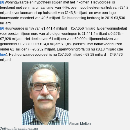
[8]
Woningwaarde en hypotheek stijgen met het inkomen. Het voordeel is
berekend met een marginaal tarief van 44%, over hypotheekrenteaftrek van €24,8
miljard, over koerswinst op huisbezit van €143,8 miljard, en over een lage
huurwaarde voordeel van 49,5 miljard. De huurtoeslag bedroeg in 2019 €3,536
miljard.
[9]
Huurwaarde is 4% van €1.441,4 miljard = €57,656 miljard. Eigenwoningforfait
voor eerste miljoen euro van alle eigenwoningen is €1.441.4 miljard x 0,55% =
€7,928 miljard. Het deel boven €1 miljoen voor 60.000 miljoenenhuizen van
gemiddeld €1.233.000 is €14,0 miljard x 1,8% (verschil met forfait voor huizen
onder €1 miljoen) = €0,252 miljard. Eigenwoningforfait is nu €8,18 miljard (zie
hier
). Het huurwaardevoordeel is nu €57,656 miljard - €8,18 miljard = €49,476
miljard.
Alman Metten
Zelfstandig onderzoeker