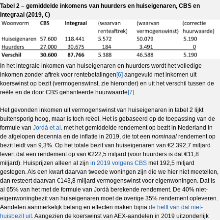
Tabel 2 – gemiddelde inkomens van huurders en huiseigenaren, CBS en
Integraal (2019, €)
In het integrale inkomen van huiseigenaren en huurders wordt het volledige
inkomen zonder aftrek voor rentebetalingen
[6]
aangevuld met inkomen uit
koerswinst op bezit (vermogenswinst, zie hieronder) en uit het verschil tussen de
reële en de door CBS gehanteerde huurwaarde
[7]
.
Het gevonden inkomen uit vermogenswinst van huiseigenaren in tabel 2 lijkt
buitensporig hoog, maar is toch reëel. Het is gebaseerd op de toepassing van de
formule van
Jordà et al
. met het gemiddelde rendement op bezit in Nederland in
de afgelopen decennia en de inflatie in 2019, die tot een
nominaal
rendement op
bezit leidt van 9,3%. Op het totale bezit van huiseigenaren van €2.392,7 miljard
levert dat een rendement op van €222,5 miljard (voor huurders is dat €11,8
miljard). Huisprijzen alleen al zijn
in 2019 volgens CBS
met 192,5 miljard
gestegen. Als een kwart daarvan tweede woningen zijn die we hier niet meetellen,
dan resteert daarvan €143,8 miljard vermogenswinst voor eigenwoningen. Dat is
al 65% van het met de formule van Jordà berekende rendement. De 40% niet-
eigenwoningbezit van huiseigenaren moet de overige 35% rendement opleveren.
Aandelen aanmerkelijk belang en effecten maken bijna
de helft van dat niet-
huisbezit uit
. Aangezien de koerswinst van AEX-aandelen in 2019 uitzonderlijk