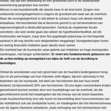
inflatie, dat van een tweedeling en een groeiende kloof in de Nederlandse
samenleving gesproken kan worden.
Wonen is een basisbehoefte die steeds meer in de knel komt. Zorgen voor
voldoende woongelegenheid is volgens de grondwet een taak van de overheid.
Maar die woongelegenheid is niet alleen te schaars maar ook steeds minder
betaalbaar. Het woonbeleid dat al decennia gericht is op het bevorderen van
eigenwoningbezit is destructief geworden. Dankzij de ongekende fiscale
voordelen, die veel verder gaan dan alleen de hypotheekrenteaftrek, wil elk
huishouden wel kopen, maar door het opgeklopte prijsniveau en het beperkte
aanbod is dit nog slechts voor welgestelden weggelegd. Noodgedwongen huren
en weinig financiële middelen gaan steeds meer samen.
De overheid kan de huursector, waar gebrek aan middelen en hoge woonquotes
samengaan, niet langer achterstellen.
Er moet iets fundamenteels gebeuren om
de achterstelling op woongebied van bijna de helft van de bevolking te
beëindigen.
Omdat de woonkosten voor een groot deel van de huurders buitengewoon hoog
zijn en als percentage van hun inkomen zelfs stijgen, ligt een oplossing in het
beperken van de huurquote, het deel van het inkomen dat aan huur wordt
besteed, tot bijvoorbeeld 30% van het inkomen. Dit zou tegen overzienbare kosten
gerealiseerd kunnen worden door een huurbijdrage van de overheid, als die
gecombineerd wordt met maatregelen die het niveau van de huren beperken,
zoals huurbescherming voor alle huren en beoordeling door huurcommissies van
de redelijkheid ook van bestaande huren, en maatregelen die het inkomensniveau
van de lagere inkomens verbeteren, zoals verhoging van het minimumloon met