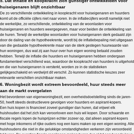
5. Dat inflatie en koopkracht zich gunstiger ontwikkelden voor
huiseigenaren blijft onzichtbaar
De zo verschillende ontwikkeling in koopkracht voor huiseigenaren en huurders
komt uit de officiële cijfers niet naar voren. In de inflatiecijfers wordt namelijk niet
de werkelijke, zo verschillende, ontwikkeling van de woonlasten voor
huiseigenaren en huurders weergegeven, maar voor beiden de ontwikkeling van
de huren. Terwijl de werkelijke woonlasten voor huiseigenaren sterk gedaald zijn
door de daling van de hypotheekrente, wordt bij de inflatiebepaling niet uitgegaan
van die gedaalde hypotheekrente maar van de sterk gestegen huurwaarde van
hun woningen, dus wat zij aan huur over hun eigen woning betaald zouden
hebben. Terwijl de inflatie die huurders en huiseigenaren hebben ondergaan
fundamenteel verschillend was, waardoor de koopkracht van huurders is uitgehold
en die van huiseigenaren is versterkt, worden ze in de statistieken
gelijkgeschakeld en verdwijnt dit verschil. Zo kunnen statistische keuzes zeer
relevante verschillen onzichtbaar maken.
6. Woningbezit wordt extreem bevoordeeld, huur steeds meer
aan de markt overgelaten
Het bevorderen van eigenwoningbezit, een overheidsdoelstelling sinds de jaren-
50, heeft steeds destructievere gevolgen voor huurders en aspirant-kopers.
Een huis kopen is financieel zoveel gunstiger dan huren, dat vrijwel elk
huishouden dat het zich kan veroorloven een huis wil kopen. Door schaarste en
fiscale regels lopen de huisprijzen echter zozeer op, dat alleen aspirant-kopers
met hoge inkomens of rijke ouders nog een kans maken op een eigen woning. Alle
huishoudens die niet in die gelukkige omstandigheden verkeren zijn veroordeeld