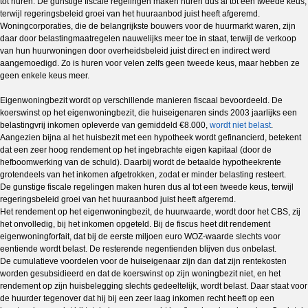
tot huren. De gunstige fiscale regelingen maken huren dus al tot een tweede keus,
terwijl regeringsbeleid groei van het huuraanbod juist heeft afgeremd.
Woningcorporaties, die de belangrijkste bouwers voor de huurmarkt waren, zijn
daar door belastingmaatregelen nauwelijks meer toe in staat, terwijl de verkoop
van hun huurwoningen door overheidsbeleid juist direct en indirect werd
aangemoedigd. Zo is huren voor velen zelfs geen tweede keus, maar hebben ze
geen enkele keus meer.
Eigenwoningbezit wordt op verschillende manieren fiscaal bevoordeeld. De
koerswinst op het eigenwoningbezit, die huiseigenaren sinds 2003 jaarlijks een
belastingvrij inkomen opleverde van gemiddeld €8.000,
wordt niet belast
.
Aangezien bijna al het huisbezit met een hypotheek wordt gefinancierd, betekent
dat een zeer hoog rendement op het ingebrachte eigen kapitaal (door de
hefboomwerking van de schuld). Daarbij wordt de betaalde hypotheekrente
grotendeels van het inkomen afgetrokken, zodat er minder belasting resteert.
De gunstige fiscale regelingen maken huren dus al tot een tweede keus, terwijl
regeringsbeleid groei van het huuraanbod juist heeft afgeremd.
Het rendement op het eigenwoningbezit, de huurwaarde, wordt door het CBS, zij
het onvolledig, bij het inkomen opgeteld. Bij de fiscus heet dit rendement
eigenwoningforfait, dat bij de eerste miljoen euro WOZ-waarde slechts voor
eentiende wordt belast. De resterende negentienden blijven dus onbelast.
De cumulatieve voordelen voor de huiseigenaar zijn dan dat zijn rentekosten
worden gesubsidieerd en dat de koerswinst op zijn woningbezit niet, en het
rendement op zijn huisbelegging slechts gedeeltelijk, wordt belast. Daar staat voor
de huurder tegenover dat hij bij een zeer laag inkomen recht heeft op een