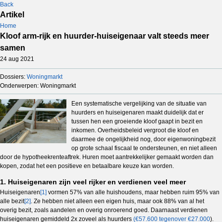
Back
Artikel
Home
Kloof arm-rijk en huurder-huiseigenaar valt steeds meer
samen
24 aug 2021
Dossiers:
Woningmarkt
Onderwerpen: Woningmarkt
Een systematische vergelijking van de situatie
van
huurders en huiseigenaren maakt duidelijk dat er
tussen hen een groeiende kloof gaapt in bezit en
inkomen. Overheidsbeleid vergroot die kloof en
daarmee de ongelijkheid nog, door eigenwoningbezit
op grote schaal fiscaal te ondersteunen, en niet alleen
door de hypotheekrenteaftrek. Huren moet aantrekkelijker gemaakt worden dan
kopen, zodat het een positieve en betaalbare keuze kan worden.
1. Huiseigenaren zijn veel rijker en verdienen veel meer
Huiseigenaren
[1]
vormen 57% van alle huishoudens, maar hebben ruim 95% van
alle bezit
[2]
. Ze hebben niet alleen een eigen huis, maar ook 88% van al het
overig bezit, zoals aandelen en overig onroerend goed. Daarnaast verdienen
huiseigenaren gemiddeld 2x zoveel als huurders
(€57.600 tegenover €27.000
).