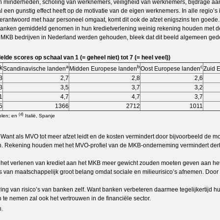
n minderheden, scholing van werknemers, veiligheid van werknemers, bijdrage aan 
een gunstig effect heeft op de motivatie van de eigen werknemers. In alle regio’s i
n verantwoord met haar personeel omgaat, komt dit ook de afzet enigszins ten goede
n dat banken gemiddeld genomen in hun kredietverlening weinig rekening houden 
l MKB bedrijven in Nederland werden gehouden, bleek dat dit beeld algemeen gedeel
e scores op schaal van 1 (= geheel niet) tot 7 (= heel veel))
a
b
c
k
Scan­dina­vi­sche lan­den
Midden Europese landen
Oost Europese landen
Zuid 
3
2,7
2,8
2,6
3
3,5
3,7
3,2
1
4,7
4,7
3,7
5
1366
2712
1011
(d)
olen; en
Italië, Spanje
Want als MVO tot meer afzet leidt en de kosten vermindert door bijvoorbeeld de mo
jn. Rekening houden met het MVO-profiel van de MKB-onderneming vermindert derhalv
het verlenen van krediet aan het MKB meer gewicht zouden moeten geven aan het M
 van maatschappelijk groot belang omdat sociale en milieurisico’s afnemen. Door 
ing van risico’s van banken zelf. Want banken verbeteren daarmee tegelijkertijd h
 te nemen zal ook het vertrouwen in de financiële sector.
3.