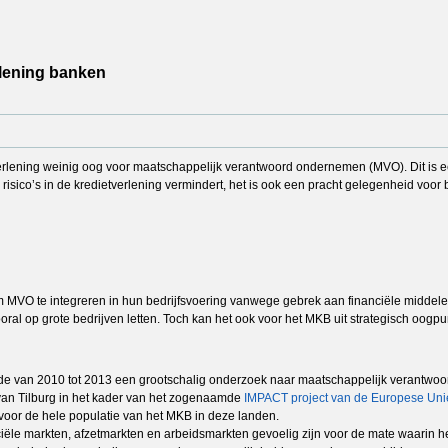
lening banken
rlening weinig oog voor maatschappelijk verantwoord ondernemen (MVO). Dit is e
ie risico’s in de kredietverlening vermindert, het is ook een pracht gelegenheid vo
m MVO te integreren in hun bedrijfsvoering vanwege gebrek aan financiële middele
op grote bedrijven letten. Toch kan het ook voor het MKB uit strategisch oogpunt b
de van 2010 tot 2013 een grootschalig onderzoek naar maatschappelijk verantwo
t van Tilburg in het kader van het zogenaamde
IMPACT project van de Europese Uni
 voor de hele populatie van het MKB in deze landen.
iële markten, afzetmarkten en arbeidsmarkten gevoelig zijn voor de mate waarin het