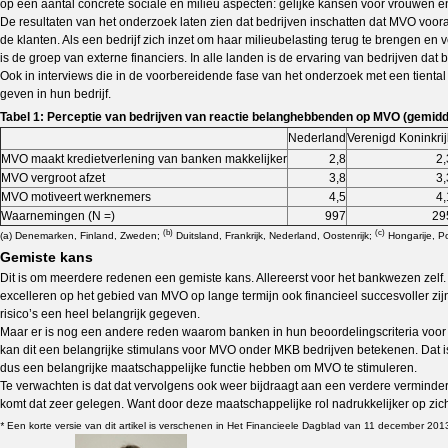
op een aantal concrete sociale en milieu aspecten: gelijke kansen voor vrouwen e
De resultaten van het onderzoek laten zien dat bedrijven inschatten dat MVO vooral 
de klanten. Als een bedrijf zich inzet om haar milieubelasting terug te brengen e
is de groep van externe financiers. In alle landen is de ervaring van bedrijve
Ook in interviews die in de voorbereidende fase van het onderzoek met een tienta
geven in hun bedrijf.
Tabel 1: Perceptie van bedrijven van reactie belanghebbenden op MVO (gemiddeld
Neder­land
Verenigd Koninkrij
MVO maakt kredietverlening van banken makkelijker
2,8
2,
MVO vergroot afzet
3,8
3,
MVO motiveert werknemers
4,5
4,
Waarnemingen (N =)
997
29
(b)
(c)
(a) Denemarken, Finland, Zweden;
Duitsland, Frankrijk, Nederland, Oostenrijk;
Hongarije, P
Gemiste kans
Dit is om meerdere redenen een gemiste kans. Allereerst voor het bankwezen zelf. 
excelleren op het gebied van MVO op lange termijn ook financieel succesvoller zi
risico’s een heel belangrijk gegeven.
Maar er is nog een andere reden waarom banken in hun beoordelingscriteria voor 
kan dit een belangrijke stimulans voor MVO onder MKB bedrijven betekenen. Dat is
dus een belangrijke maatschappelijke functie hebben om MVO te stimuleren.
Te verwachten is dat dat vervolgens ook weer bijdraagt aan een verdere verminder
komt dat zeer gelegen. Want door deze maatschappelijke rol nadrukkelijker op zich
*
Een korte versie van dit artikel is verschenen in Het Financieele Dagblad van 11 december 201