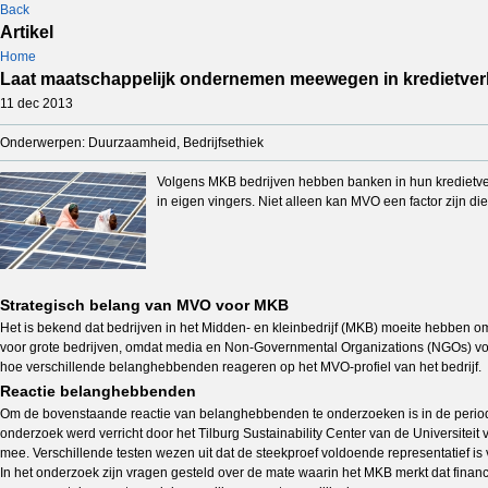
Back
Artikel
Home
Laat maatschappelijk ondernemen meewegen in kredietver
11 dec 2013
Onderwerpen: Duurzaamheid, Bedrijfsethiek
Volgens MKB bedrijven hebben banken in hun kredietve
in eigen vingers. Niet alleen kan MVO een factor zijn d
Strategisch belang van MVO voor MKB
Het is bekend dat bedrijven in het Midden- en kleinbedrijf (MKB) moeite hebben o
voor grote bedrijven, omdat media en Non-Governmental Organizations (NGOs) vooral 
hoe verschillende belanghebbenden reageren op het MVO-profiel van het bedrijf.
Reactie belanghebbenden
Om de bovenstaande reactie van belanghebbenden te onderzoeken is in de perio
onderzoek werd verricht door het Tilburg Sustainability Center van de Universitei
mee. Verschillende testen wezen uit dat de steekproef voldoende representatief is
In het onderzoek zijn vragen gesteld over de mate waarin het MKB merkt dat financ