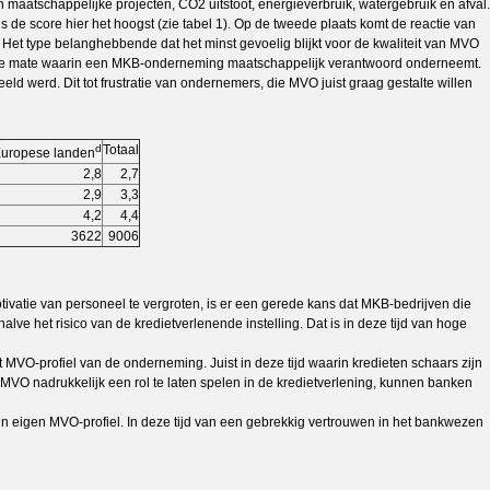
maatschappelijke projecten, CO2 uitstoot, energieverbruik, watergebruik en afval.
s de score hier het hoogst (zie tabel 1). Op de tweede plaats komt de reactie van
. Het type belanghebbende dat het minst gevoelig blijkt voor de kwaliteit van MVO
met de mate waarin een MKB-onderneming maatschappelijk verantwoord onderneemt.
d werd. Dit tot frustratie van ondernemers, die MVO juist graag gestalte willen
d
Totaal
Europese landen
2,8
2,7
2,9
3,3
4,2
4,4
3622
9006
tivatie van personeel te vergroten, is er een gerede kans dat MKB-bedrijven die
e het risico van de kredietverlenende instelling. Dat is in deze tijd van hoge
VO-profiel van de onderneming. Juist in deze tijd waarin kredieten schaars zijn
MVO nadrukkelijk een rol te laten spelen in de kredietverlening, kunnen banken
un eigen MVO-profiel. In deze tijd van een gebrekkig vertrouwen in het bankwezen