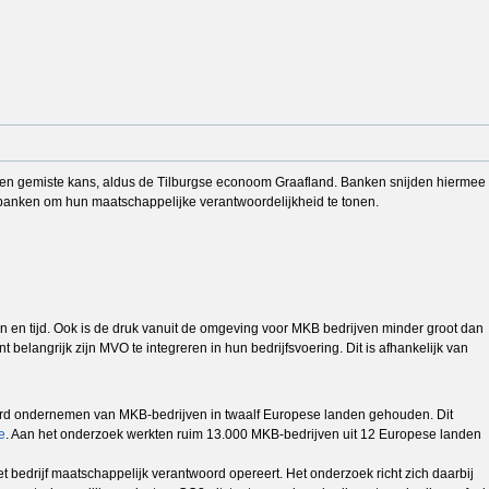
en gemiste kans, aldus de Tilburgse econoom Graafland. Banken snijden hiermee
or banken om hun maatschappelijke verantwoordelijkheid te tonen.
n en tijd. Ook is de druk vanuit de omgeving voor MKB bedrijven minder groot dan
elangrijk zijn MVO te integreren in hun bedrijfsvoering. Dit is afhankelijk van
ord ondernemen van MKB-bedrijven in twaalf Europese landen gehouden. Dit
e
. Aan het onderzoek werkten ruim 13.000 MKB-bedrijven uit 12 Europese landen
 bedrijf maatschappelijk verantwoord opereert. Het onderzoek richt zich daarbij