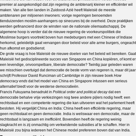
premier al aangekondigd dat zijn regering de ambtenarij kleiner en efficiënter wil
maken. Van alle tien landen in Zuidoost-Azië heeft Maleisië de meeste
ambtenaren per miljoenen inwoners: vorige regeringen benoemden
tienduizenden moslim-aanhangers op sinecures bij de overheid. Deze praktijken
werden gefinancierd door de winsten van de nationale oliemaatschappij. De
algemene hoop is verder dat de nieuwe regering de voorkeurspolitiek die
Moslimse burgers voortrekt boven hun medeburgers met een Chinese of Indiase
herkomst, geleidelijk gaat vervangen door beleid voor alle arme burgers, ongeacht
hun afkomst en godsdienst.
De grote vraag is hoe Maleisië de nieuwe doelen van het beleid wil bereiken. Gaat
Maleisië het gedisciplineerde succes van Singapore en China kopiëren, of komt er
een levendige, onvoorspelbare, liberale democratie? Twintig jaar geleden waren
we misschien overtuigd dat democratie de beste vorm van regeren is, maar dit jaar
schrijft Professor David Runciman uit Cambridge in zijn nieuwe boek
How
democracy ends
dat het model van China en Singapore intussen een serieus
alternatief biedt voor de westerse democratieën.
Francis Fukuyama benadrukt in
Political order and political decay
dat een
democratie behalve vrije verkiezingen nog twee andere pijlers nodig heeft: een
rechtsstaat en een competente regering die kan uitvoeren wat het parlement heeft
besloten. Hij vergelijkt China en India: China heeft een efficiënte regering, maar
geen rechtsstaat en geen democratie. India is weliswaar een democratie, maar de
rechtsstaat is langzaam en inefficiënt. Bovendien heeft de regering weinig
slagkracht en is zij onmachtig om verkwistende subsidies af te schaffen. Hier in
Maleisië zou bijna iedereen het Chinese model prefereren boven dat van India.