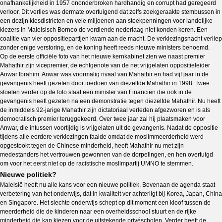
onafhankelijkheid in 1957 ononderbroken hardhandig en corrupt had geregeerd
verloor. Dit verlies was dermate overtuigend dat zelfs zoekgeraakte stembussen in
een dozijn kiesdistricten en vele miljoenen aan steekpenningen voor landelijke
kiezers in Maleisisch Borneo de verdiende nederlaag niet konden keren. Een
coalitie van vier oppositiepartijen kwam aan de macht. De verkiezingsnacht verliep
zonder enige verstoring, en de koning heeft reeds nieuwe ministers benoemd.
Op de eerste officiële foto van het nieuwe kernkabinet zien we naast premier
Mahathir zijn vicepremier, de echtgenote van de net vrijgelaten oppositieleider
Anwar Ibrahim. Anwar was voormalig rivaal van Mahathir en had vijf jaar in de
gevangenis heeft gezeten door toedoen van diezelfde Mahathir in 1998. Twee
stoelen verder op de foto staat een minister van Financiën die ook in de
gevangenis heeft gezeten na een demonstratie tegen diezelfde Mahathir. Nu heeft
de inmiddels 92-jarige Mahathir zijn dictatoriaal verleden afgezworen en is als
democratisch premier teruggekeerd. Over twee jaar zal hij plaatsmaken voor
Anwar, die intussen voortijdig is vrijgelaten uit de gevangenis. Nadat de oppositie
tijdens alle eerdere verkiezingen faalde omdat de moslimmeerderheid werd
opgestookt tegen de Chinese minderheid, heeft Mahathir nu met zijn
medestanders het vertrouwen gewonnen van de dorpelingen, en hen overtuigd
om voor het eerst niet op de racistische moslimpartij UMNO te stemmen.
Nieuwe politiek?
Maleisië heeft nu alle kans voor een nieuwe politiek. Bovenaan de agenda staat
verbetering van het onderwijs, dat in kwaliteit ver achterligt bij Korea, Japan, China
en Singapore. Het slechte onderwijs schept op dit moment een kloof tussen de
meerderheid die de kinderen naar een overheidsschool stuurt en de rijke
minderheid die kan kiezen voor de uitstekende privéscholen. Verder heeft de