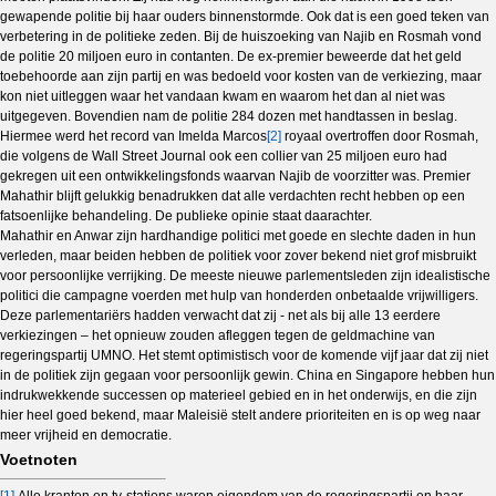
gewapende politie bij haar ouders binnenstormde. Ook dat is een goed teken van
verbetering in de politieke zeden. Bij de huiszoeking van Najib en Rosmah vond
de politie 20 miljoen euro in contanten. De ex-premier beweerde dat het geld
toebehoorde aan zijn partij en was bedoeld voor kosten van de verkiezing, maar
kon niet uitleggen waar het vandaan kwam en waarom het dan al niet was
uitgegeven. Bovendien nam de politie 284 dozen met handtassen in beslag.
Hiermee werd het record van Imelda Marcos
[2]
royaal overtroffen door Rosmah,
die volgens de Wall Street Journal ook een collier van 25 miljoen euro had
gekregen uit een ontwikkelingsfonds waarvan Najib de voorzitter was. Premier
Mahathir blijft gelukkig benadrukken dat alle verdachten recht hebben op een
fatsoenlijke behandeling. De publieke opinie staat daarachter.
Mahathir en Anwar zijn hardhandige politici met goede en slechte daden in hun
verleden, maar beiden hebben de politiek voor zover bekend niet grof misbruikt
voor persoonlijke verrijking. De meeste nieuwe parlementsleden zijn idealistische
politici die campagne voerden met hulp van honderden onbetaalde vrijwilligers.
Deze parlementariërs hadden verwacht dat zij - net als bij alle 13 eerdere
verkiezingen – het opnieuw zouden afleggen tegen de geldmachine van
regeringspartij UMNO. Het stemt optimistisch voor de komende vijf jaar dat zij niet
in de politiek zijn gegaan voor persoonlijk gewin. China en Singapore hebben hun
indrukwekkende successen op materieel gebied en in het onderwijs, en die zijn
hier heel goed bekend, maar Maleisië stelt andere prioriteiten en is op weg naar
meer vrijheid en democratie.
Voetnoten