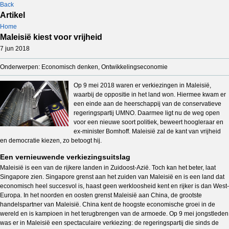
Back
Artikel
Home
Maleisië kiest voor vrijheid
7 jun 2018
Onderwerpen: Economisch denken, Ontwikkelingseconomie
Op 9 mei 2018 waren er verkiezingen in Maleisië,
waarbij de oppositie in het land won. Hiermee kwam er
een einde aan de heerschappij van de conservatieve
regeringspartij UMNO. Daarmee ligt nu de weg open
voor een nieuwe soort politiek, beweert hoogleraar en
ex-minister Bomhoff. Maleisië zal de kant van vrijheid
en democratie kiezen, zo betoogt hij.
Een vernieuwende verkiezingsuitslag
Maleisië is een van de rijkere landen in Zuidoost-Azië. Toch kan het beter, laat
Singapore zien. Singapore grenst aan het zuiden van Maleisië en is een land dat
economisch heel succesvol is, haast geen werkloosheid kent en rijker is dan West-
Europa. In het noorden en oosten grenst Maleisië aan China, de grootste
handelspartner van Maleisië. China kent de hoogste economische groei in de
wereld en is kampioen in het terugbrengen van de armoede. Op 9 mei jongstleden
was er in Maleisië een spectaculaire verkiezing: de regeringspartij die sinds de