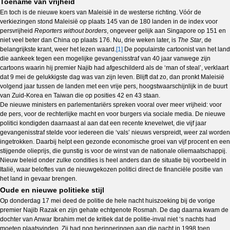
Toename van vrijheid
En toch is de nieuwe koers van Maleisië in de westerse richting. Vóór de
verkiezingen stond Maleisië op plaats 145 van de 180 landen in de index voor
persvrijheid
Reporters without borders
, ongeveer gelijk aan Singapore op 151 en
niet veel beter dan China op plaats 176. Nu, drie weken later, is
The Star
, de
belangrijkste krant, weer het lezen waard.
[1]
De populairste cartoonist van het land
die aankeek tegen een mogelijke gevangenisstraf van 40 jaar vanwege zijn
cartoons waarin hij premier Najib had afgeschilderd als de ‘man of steal’, verklaart
dat 9 mei de gelukkigste dag was van zijn leven. Blijft dat zo, dan pronkt Maleisië
volgend jaar tussen de landen met een vrije pers, hoogstwaarschijnlijk in de buurt
van Zuid-Korea en Taiwan die op posities 42 en 43 staan.
De nieuwe ministers en parlementariërs spreken vooral over meer vrijheid: voor
de pers, voor de rechterlijke macht en voor burgers via sociale media. De nieuwe
politici kondigden daarnaast al aan dat een recente knevelwet, die vijf jaar
gevangenisstraf stelde voor iedereen die ‘vals’ nieuws verspreidt, weer zal worden
ingetrokken. Daarbij helpt een gezonde economische groei van vijf procent en een
stijgende olieprijs, die gunstig is voor de winst van de nationale oliemaatschappij.
Nieuw beleid onder zulke condities is heel anders dan de situatie bij voorbeeld in
Italië, waar beloftes van de nieuwgekozen politici direct de financiële positie van
het land in gevaar brengen.
Oude en nieuwe politieke stijl
Op donderdag 17 mei deed de politie de hele nacht huiszoeking bij de vorige
premier Najib Razak en zijn gehate echtgenote Rosmah. De dag daarna kwam de
dochter van Anwar Ibrahim met de kritiek dat de politie-inval niet ‘s nachts had
moeten plaatsvinden. Zij had nog herinneringen aan die nacht in 1998 toen