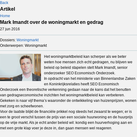
Back
Artikel
Home
Mark Imandt over de woningmarkt en gedrag
27 jun 2016
Dossiers:
Woningmarkt
Onderwerpen: Woningmarkt
Het woningmarktbeleid kan scherper als we beter
weten hoe mensen zich echt gedragen, nu blijven we
beleid op beleid stapelen stelt Mark Imandt, senior
onderzoeker SEO Economisch Onderzoek.
In opdracht van het ministerie van Binnenlandse Zaken
en Koninkrijksrelaties heeft SEO Economisch
Onderzoek een theoretische verkenning gedaan naar de kans dat het benutten
van gedragseconomische inzichten het woningmarktbeleid kan verbeteren.
Gekeken is naar vijf thema’s waaronder de ontwikkeling van huizenprijzen, wonen
met zorg en scheefwonen.
Voor de laatste blijkt de financiële prikkel nog steeds het zwaarst te wegen; er is
een te groot verschil tussen de prijs van een sociale huurwoning en de huurprijs
op de vrije markt. Als je echt ander beleid wil: kondig een huurverhoging aan en
met een grote klap voer je deze in, dan gaan mensen wel reageren.