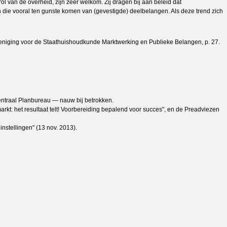
van de overheid, zijn zeer welkom. Zij dragen bij aan beleid dat
en die vooral ten gunste komen van (gevestigde) deelbelangen. Als deze trend zich
eniging voor de Staathuishoudkunde Marktwerking en Publieke Belangen, p. 27.
Centraal Planbureau — nauw bij betrokken.
kt: het resultaat telt! Voorbereiding bepalend voor succes", en de Preadviezen
nstellingen" (13 nov. 2013).