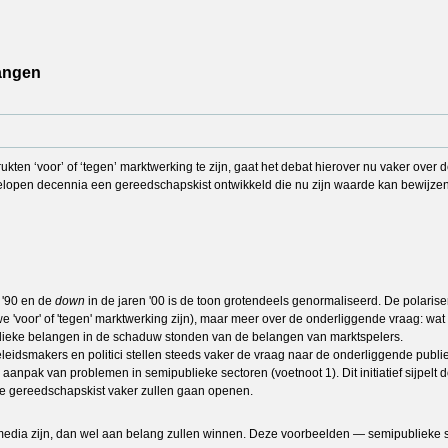
langen
kten ‘voor’ of ‘tegen’ marktwerking te zijn, gaat het debat hierover nu vaker over
elopen decennia een gereedschapskist ontwikkeld die nu zijn waarde kan bewijzen,
 '90 en de
down
in de jaren '00 is de toon grotendeels genormaliseerd. De polarise
e 'voor' of 'tegen' marktwerking zijn), maar meer over de onderliggende vraag: wat 
 publieke belangen in de schaduw stonden van de belangen van marktspelers.
idsmakers en politici stellen steeds vaker de vraag naar de onderliggende publiek
pak van problemen in semipublieke sectoren (voetnoot 1). Dit initiatief sijpelt
he gereedschapskist vaker zullen gaan openen.
media zijn, dan wel aan belang zullen winnen. Deze voorbeelden — semipublieke s