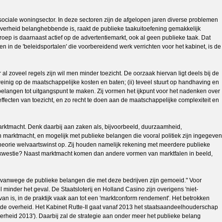
e sociale woningsector. In deze sectoren zijn de afgelopen jaren diverse problemen
verheid belanghebbende is, raakt de publieke taakuitoefening gemakkelijk
ep is daarnaast actief op de advertentiemarkt, ook al geen publieke taak. Dat
n in de 'beleidsportalen' die voorbereidend werk verrichten voor het kabinet, is de
 zoveel regels zijn wil men minder toezicht. De oorzaak hiervan ligt deels bij de
 weinig op de maatschappelijke kosten en baten; (ii) teveel stuurt op handhaving en
ke belangen tot uitgangspunt te maken. Zij vormen het ijkpunt voor het nadenken over
tseffecten van toezicht, en zo recht te doen aan de maatschappelijke complexiteit en
ktmacht. Denk daarbij aan zaken als, bijvoorbeeld, duurzaamheid,
marktmacht, en mogelijk met publieke belangen die vooral politiek zijn ingegeven
 theorie welvaartswinst op. Zij houden namelijk rekening met meerdere publieke
 kwestie? Naast marktmacht komen dan andere vormen van marktfalen in beeld,
rd vanwege de publieke belangen die met deze bedrijven zijn gemoeid." Voor
 minder het geval. De Staatsloterij en Holland Casino zijn overigens 'niet-
 is, in de praktijk vaak aan tot een 'marktconform rendement'. Het betrokken
n de overheid. Het Kabinet Rutte-II gaat vanaf 2013 het staatsaandeelhouderschap
heid 2013'). Daarbij zal de strategie aan onder meer het publieke belang