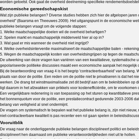
worden getoetst. Ook gaat de overheid deelneming-specifieke rendementsdoelstell
Economische gereedschapskist
Wat zijn publieke belangen? Diverse studies hebben zich hier de afgelopen jaren 
overheid" (Baarsma en Theeuwes 2009). Het uitgangspunt in de economische wetensch
publieke belangen vraagt om de volgende stappen:
1. Welke maatschappelijke doelen wil de overheid behartigen?
2. Spelen markt en maatschappelijk middenveld hier al op in?
3. Wat gaat er mis wanneer de overheid niet ingrijpt?
4. Welke overheidsinterventie maximaliseert de maatschappelijke baten - rekeni
5. Wegen de maatschappelijk kosten van overheidsingrijpen op tegen de maatschapp
De uitwerking van deze vragen kan variëren van een kwalitatieve, systematische u
gepolariseerde politieke discussies maakt een economische aanpak het mogelijk om
Bij de beantwoording van vraag 4 is het begrip 'contracteerbaarheid' van belang. W
plaats van door de politie. Een reden om de politie niet te privatiseren is dat het
werken. De drang tot winstmaximalisatie zet dit bedrijf aan om te beknibbelen op 
ligt daarom in het afzwakken van prikkels voor kostenefficiëntie, om te voorkomen da
Een vergelijkbare redenering is van toepassing op het sturen op kwantitatieve pres
het bonnenquotum voor de politie, een prestatiecontract gedurende 2003-2006 dat
belang van veiligheid al snel ondermijnt.
De vragen om systematisch te bepalen wat het publieke belang is, zijn niet nieuw
niet-contracteerbare kwaliteit is pas recenter een rol gaan spelen in beleidsdisc
Vooruitblik
De vraag naar de onderliggende publieke belangen disciplineert politici en beleid
disciplineert hen daarnaast om publieke verantwoordelijkheden niet uit te hollen.