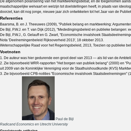
De afgenomen polarisering van het marktwerkingsdebat, en de toegenomen aandach
maatschappelijke welvaart en welzijn tot doelstellingen heeft, in plaats van ideol
doorzet, kan dit nog jonge, nieuwe jaar zich ontwikkelen tot het Jaar van de Publi
Referenties
Baarsma, B. en J. Theeuwes (2009), "Publiek belang en marktwerking: Argumenten
De Bijl, P.W.J. en T. van Dijk (2012), "Mededingingsbeleid en publieke belangen: 
De Bijl, P.W.J., G. Gelauff en G. Zwart, "Economische invalshoek Staatsdeelnemin
Nota 'Deelnemingenbeleid Rijksoverheid 2013', 18 oktober 2013.
Wetenschappelijke Raad voor het Regeringsbeleid, 2013, Toezien op publieke be
Voetnoten
1. De auteur was hier gedurende een groot deel van 2013 — als lid van de Ambteli
2. Zie bijvoorbeeld WRR-rapporten "Het borgen van publiek belang" (2000) en "Pu
uit 2009 van de Koninklijke Vereniging voor de Staathuishoudkunde (KVS) Marktw
3. Zie bijvoorbeeld CPB-notities "Economische invalshoek Staatsdeelnemingen" (12
Paul de Bijl
Radicand Economics en Utrecht University