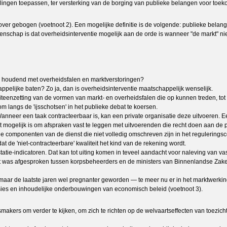
ingen toepassen, ter versterking van de borging van publieke belangen voor toek
over gebogen (voetnoot 2). Een mogelijke definitie is de volgende: publieke bela
ap is dat overheidsinterventie mogelijk aan de orde is wanneer "de markt" niet to
ng houdend met overheidsfalen en marktverstoringen?
elijke baten? Zo ja, dan is overheidsinterventie maatschappelijk wenselijk.
iteenzetting van de vormen van markt- en overheidsfalen die op kunnen treden, to
 langs de 'ijsschotsen' in het publieke debat te koersen.
anneer een taak contracteerbaar is, kan een private organisatie deze uitvoeren. Ee
 niet mogelijk is om afspraken vast te leggen met uitvoerenden die recht doen aan de
die componenten van de dienst die niet volledig omschreven zijn in het regulering
t de 'niet-contracteerbare' kwaliteit het kind van de rekening wordt.
tatie-indicatoren. Dat kan tot uiting komen in teveel aandacht voor naleving van v
 was afgesproken tussen korpsbeheerders en de ministers van Binnenlandse Zaken 
, maar de laatste jaren wel pregnanter geworden — te meer nu er in het marktwerki
ussies en inhoudelijke onderbouwingen van economisch beleid (voetnoot 3).
smakers om verder te kijken, om zich te richten op de welvaartseffecten van toezic