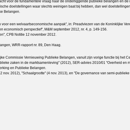
t voor de fundamentele vraag naar de onderliggende publieke belangen en de rol 
ogische doelstellingen waar slechts weinigen baat bij hebben, dan wel doelstelling
eke Belangen.
 voor een welvaartseconomische aanpak", in: Preadviezen van de Koninklijke Ver
een economisch perspectief", M&M september 2012, nr. 4, p. 149-156.
gen", CPB Notitie 12 november 2012.
langen, WRR-rapport nr. 89, Den Haag.
jke Commissie Vernieuwing Publieke Belangen, vanuit zijn vorige functie bij het 
blieke zaken in de marktsamenleving" (2012), SER-advies 2010/01 "Overheid en mar
erking en Publieke Belangen.
 nov. 2012), "Schaalgrootte" (4 nov. 2013), en "De governance van semi-publieke i