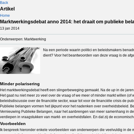
Back
Artikel
Home
Marktwerkingsdebat anno 2014: het draait om publieke be
13 jan 2014
Onderwerpen: Marktwerking
Na een periode waarin politici en beleidsmakers benadru
dient? Voor het beantwoorden van deze vraag is de afg
Minder polarisering
Het marktwerkingsdebat heeft een slingerbeweging gemaakt. Na de
up
in de jaren
Het gaat nu niet meer zo veel over de vraag of we meer of minder markt willen (of w
beleidsdiscussie over de financiële sector, waar tot voor de financiële crisis de
Publieke belangen vormen het ijkpunt voor het nadenken over overheidsbeleid. Bele
Vernieuwing Publieke Belangen, naar het aanbrengen van meer samenhang in de aan
verdiepen in vraagstukken van markt- en overheidsfalen. En dat zij de economisc
Voorbeelden
Ik bespreek hieronder enkele voorbeelden van onderwerpen die veelvuldig in de 