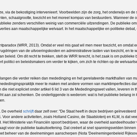
jze, via de bekostiging intervenieert. Voorbeelden zijn de zorg, het onderwijs en d
ten, schaalgrootte, toezicht en het moreel kompas van bestuurders. Wanneer de o
blieke zenders verschillen weinig van commerciële uitzendingen. De publieke omro
erlies aan maatschappelijke welvaart. In het maatschappelijke en politieke debat, e
tparadox (WRR, 2013). Omdat er veel mis gaat wil men meer toezicht, en omdat er al
terugdringen van de uitvoeringskosten en administratieve lasten van toezicht, en te
 van beleid. Om dit recht te trekken, stelt de WRR terecht, is het zaak is om publie
neert politici en beleidsmakers om verder te kijken, om zich te richten op de welvaar
ngen die verder reiken dan mededinging en het gerelateerde markthallen van mar
 mededingingspraktijk meer te maken met andere vormen van marktimperfecties dan 
die niet expliciet onder artikel 6 lid 3 van de Mededingingswet vallen, leveren in
t aan zal schenken. De onderliggende is wederom: wat is het publieke belang in
ten.
n. De overheid
schrijft
daar zelf over: "De Staat heeft in deze bedrijven geïnvestee
Voor andere activiteiten, zoals Holland Casino, de Staatsloterij en KLM, is dat veel
et Ministerie van Financiën spoort bedrijven, waar de overheid aandeelhouder van
aagt voor de publieke taakuitoefening. Dat creëert al snel spanningsvelden binne
 het beheer van de deelnemingen aanscherpen (Nota 'Deelnemingenbeleid Rijksover