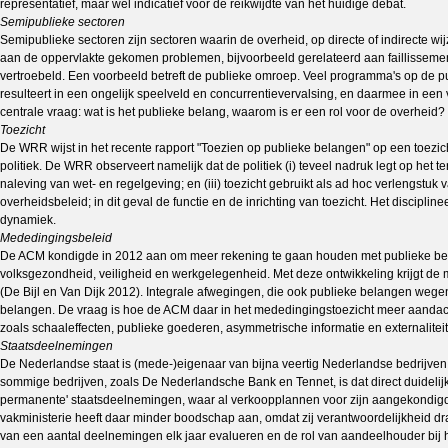
representatief, maar wel indicatief voor de reikwijdte van het huidige debat.
Semipublieke sectoren
Semipublieke sectoren zijn sectoren waarin de overheid, op directe of indirecte wi
aan de oppervlakte gekomen problemen, bijvoorbeeld gerelateerd aan faillissemen
vertroebeld. Een voorbeeld betreft de publieke omroep. Veel programma's op de pu
resulteert in een ongelijk speelveld en concurrentievervalsing, en daarmee in een v
centrale vraag: wat is het publieke belang, waarom is er een rol voor de overheid?
Toezicht
De WRR wijst in het recente rapport "Toezien op publieke belangen" op een toezich
politiek. De WRR observeert namelijk dat de politiek (i) teveel nadruk legt op het 
naleving van wet- en regelgeving; en (iii) toezicht gebruikt als ad hoc verlengstuk
overheidsbeleid; in dit geval de functie en de inrichting van toezicht. Het discipli
dynamiek.
Mededingingsbeleid
De ACM kondigde in 2012 aan om meer rekening te gaan houden met publieke bela
volksgezondheid, veiligheid en werkgelegenheid. Met deze ontwikkeling krijgt de
(De Bijl en Van Dijk 2012). Integrale afwegingen, die ook publieke belangen wegen 
belangen. De vraag is hoe de ACM daar in het mededingingstoezicht meer aandach
zoals schaaleffecten, publieke goederen, asymmetrische informatie en externalitei
Staatsdeelnemingen
De Nederlandse staat is (mede-)eigenaar van bijna veertig Nederlandse bedrijve
sommige bedrijven, zoals De Nederlandsche Bank en Tennet, is dat direct duidelijk. 
permanente' staatsdeelnemingen, waar al verkoopplannen voor zijn aangekondigd. H
vakministerie heeft daar minder boodschap aan, omdat zij verantwoordelijkheid dr
van een aantal deelnemingen elk jaar evalueren en de rol van aandeelhouder bij