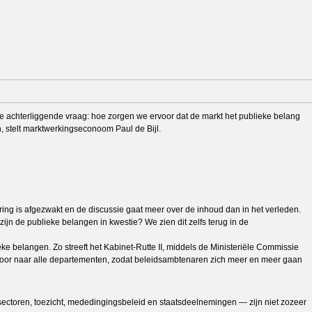
 de achterliggende vraag: hoe zorgen we ervoor dat de markt het publieke belang
 stelt marktwerkingseconoom Paul de Bijl.
ring is afgezwakt en de discussie gaat meer over de inhoud dan in het verleden.
zijn de publieke belangen in kwestie? We zien dit zelfs terug in de
e belangen. Zo streeft het Kabinet-Rutte II, middels de Ministeriële Commissie
 door naar alle departementen, zodat beleidsambtenaren zich meer en meer gaan
ectoren, toezicht, mededingingsbeleid en staatsdeelnemingen — zijn niet zozeer