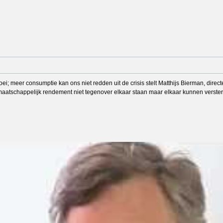
ei; meer consumptie kan ons niet redden uit de crisis stelt Matthijs Bierman, dire
n maatschappelijk rendement niet tegenover elkaar staan maar elkaar kunnen verster