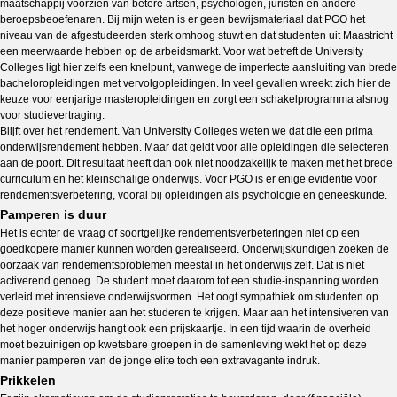
maatschappij voorzien van betere artsen, psychologen, juristen en andere
beroepsbeoefenaren. Bij mijn weten is er geen bewijsmateriaal dat PGO het
niveau van de afgestudeerden sterk omhoog stuwt en dat studenten uit Maastricht
een meerwaarde hebben op de arbeidsmarkt. Voor wat betreft de University
Colleges ligt hier zelfs een knelpunt, vanwege de imperfecte aansluiting van brede
bacheloropleidingen met vervolgopleidingen. In veel gevallen wreekt zich hier de
keuze voor eenjarige masteropleidingen en zorgt een schakelprogramma alsnog
voor studievertraging.
Blijft over het rendement. Van University Colleges weten we dat die een prima
onderwijsrendement hebben. Maar dat geldt voor alle opleidingen die selecteren
aan de poort. Dit resultaat heeft dan ook niet noodzakelijk te maken met het brede
curriculum en het kleinschalige onderwijs. Voor PGO is er enige evidentie voor
rendementsverbetering, vooral bij opleidingen als psychologie en geneeskunde.
Pamperen is duur
Het is echter de vraag of soortgelijke rendementsverbeteringen niet op een
goedkopere manier kunnen worden gerealiseerd. Onderwijskundigen zoeken de
oorzaak van rendementsproblemen meestal in het onderwijs zelf. Dat is niet
activerend genoeg. De student moet daarom tot een studie-inspanning worden
verleid met intensieve onderwijsvormen. Het oogt sympathiek om studenten op
deze positieve manier aan het studeren te krijgen. Maar aan het intensiveren van
het hoger onderwijs hangt ook een prijskaartje. In een tijd waarin de overheid
moet bezuinigen op kwetsbare groepen in de samenleving wekt het op deze
manier pamperen van de jonge elite toch een extravagante indruk.
Prikkelen