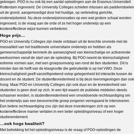
gekregen. PGO is nu ook bij een aantal opleidingen aan de Erasmus Universiteit
Rotterdam ingevoerd. De University Colleges schieten intussen als paddenstoelen
uit de grond, aangemoedigd door het huidige, op verbreding gerichte,
onderwijsbeleid. Nu deze onderwijsinnovaties op een wat grotere schaal worden
ingevoerd, is de vraag aan de orde of ze het hoger onderwijs op een
kosteneffectieve wijze kunnen verbeteren.
Hoge prijs…
PGO en University Colleges zijn mede ontstaan uit de terechte onvrede met de
massaliteit van het traditionele universitaire onderwijs en hebben als
gemeenschappelijk kenmerk de aanwezigheid van kleinschalige en activerende
werkvormen vanaf de start van de opleiding. Bij PGO neemt de kleinschaligheid
extreme vormen aan, met een groepsomvang van rond de tien studenten. Dit is
minder dan de helft van de klasgrootte die gebruikelijk is op het VWO. Deze
kleinschaligheid geeft vanzelfsprekend volop gelegenheid tot interactie tussen de
docent en de student. De studenttevredenheid is bij deze leeromgevingen dan ook
hoog. Maar PGO en University Colleges zijn ook duur en de tevredenheid van
studenten is geen doel op zich. In een tijd waarin de publieke middelen steeds
schaarser worden, is studenttevredenheid een onvoldoende rechtvaardiging om
het onderwijs aan een bevoorrechte groep jongeren verregaand te intensiveren.
Een betere rechtvaardiging zou zijn dat deze investeringen zich op een
kosteneffectieve manier vertalen in een beter opleidingsniveau of een hoger
studierendement.
…ook hoge kwaliteit?
Met betrekking tot het opleidingsniveau is de vraag of PGO-opleidingen de