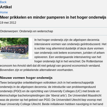
Back
Artikel
Home
Meer prikkelen en minder pamperen in het hoger onderwijs
19 mei 2012
Onderwerpen: Onderwijs en wetenschap
In het hoger onderwijs zijn de afgelopen decennia
intensievere vormen van onderwijs geïntroduceerd. Het
is echter nog allerminst duidelijk of deze dure vormen
van onderwijs ook betere economen, juristen of artsen
opleveren. Een verdergaande intensivering van het
hoger onderwijs ligt in het verschiet. De Rotterdamse
econoom Ivo Arnold stelt dat dit niet getuigt van gezond economisch verstand.
Bovendien zijn er prikkelende alternatieven voorhanden.
Nieuwe vormen hoger onderwijs
Twee belangrijke ontwikkelingen voltrokken zich in het wetenschappelijk
onderwijs in de afgelopen decennia: de introductie van probleemgestuurd
onderwijs (PGO) en de oprichting van University Colleges (UC) met brede en
kleinschalige bacheloropleidingen (de ‘liberal arts’). De Universiteit Maastricht
was de pionier op het gebied van PGO. De Universiteit Utrecht liep voorop met
haar University College Utrecht. Beide initiatieven hebben navolging in het land