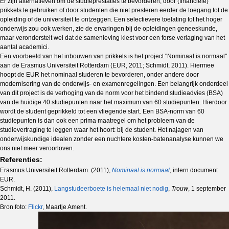
Er zijn alternatieven om de studieprestaties te bevorderen, door (financiële)
prikkels te gebruiken of door studenten die niet presteren eerder de toegang tot de
opleiding of de universiteit te ontzeggen. Een selectievere toelating tot het hoger
onderwijs zou ook werken, zie de ervaringen bij de opleidingen geneeskunde,
maar veronderstelt wel dat de samenleving kiest voor een forse verlaging van het
aantal academici.
Een voorbeeld van het inbouwen van prikkels is het project "Nominaal is normaal"
aan de Erasmus Universiteit Rotterdam (EUR, 2011; Schmidt, 2011). Hiermee
hoopt de EUR het nominaal studeren te bevorderen, onder andere door
modernisering van de onderwijs- en examenregelingen. Een belangrijk onderdeel
van dit project is de verhoging van de norm voor het bindend studieadvies (BSA)
van de huidige 40 studiepunten naar het maximum van 60 studiepunten. Hierdoor
wordt de student geprikkeld tot een vliegende start. Een BSA-norm van 60
studiepunten is dan ook een prima maatregel om het probleem van de
studievertraging te leggen waar het hoort: bij de student. Het najagen van
onderwijskundige idealen zonder een nuchtere kosten-batenanalyse kunnen we
ons niet meer veroorloven.
Referenties:
Erasmus Universiteit Rotterdam. (2011),
Nominaal is normaal
, intern document
EUR.
Schmidt, H. (2011),
Langstudeerboete is helemaal niet nodig
,
Trouw
, 1 september
2011.
Bron foto:
Flickr
, Maartje Ament.