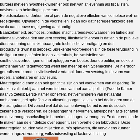
burgers met een hypotheek willen er ook niet van af, evenmin als fiscalisten,
adviseurs en belastinginspecteurs.
Beleidsmakers onderkennen al jaren de negatieve effecten van complexe wet- en
regelgeving. Opvallend in de voorstellen is dan ook dat het regeerakkoord een
scala aan nieuwe regelgeving aankondigt.
Baanzekerheid, promoties, prestige, macht, arbeidsvoorwaarden en luiheid zijn
allemaal voorbeelden van
rent seeking
. Illustratief hiervoor is dat er in de publieke
dienstverlening onmiskenbaar grote technische vooruitgang en dus
productiviteitswinst is geboekt. Sprekende voorbeelden zijn de forse teruggang in
de ligduur van patiënten in een ziekenhuis, het vaststellen van
snelheidsovertredingen en het opleggen van boetes door de politie, en ook de
ambtenaar van tegenwoordig werkt niet meer op een typemachine. De hierdoor
gerealiseerde productiviteitswinst verdampt door
rent seeking
in de vorm van
regels, ambtenaren en adviseurs.
Maatregelen dienen dan ook gericht te zijn op het voorkomen van dit gedrag. Te
denken valt hierbij aan het verminderen van het aantal politici (Tweede Kamer
naar 75 zetels; Eerste Kamer opheffen), het verminderen van het aantal
ambtenaren, het opheffen van uitvoeringsorganisaties en het decimeren van de
Belastingdienst. Dit vereist wel dat de samenleving bereid is om de sociale
zekerheid te versoberen, de belastingen te hervormen, aftrekposten af te schaffen
en de vermogensbelasting te beperken tot hogere vermogens. En door een einde
te maken aan de eindeloze overleggen tussen overheid en lobbyclubs. Deze
maatregelen zouden vele miljarden euro’s opleveren, die vervolgens kunnen
worden ingezet voor zorg, volkshuisvesting of lastenverlichting.