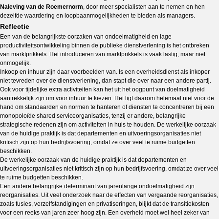
Naleving van de Roemernorm
, door meer specialisten aan te nemen en hen
dezelfde waardering en loopbaanmogelijkheden te bieden als managers.
Reflectie
Een van de belangrijkste oorzaken van ondoelmatigheid en lage
productiviteitsontwikkeling binnen de publieke dienstverlening is het ontbreken
van marktprikkels. Het introduceren van marktprikkels is vaak lastig, maar niet
onmogelijk.
Inkoop en inhuur zijn daar voorbeelden van. Is een overheidsdienst als inkoper
niet tevreden over de dienstverlening, dan stapt die over naar een andere partij.
Ook voor tijdelijke extra activiteiten kan het uit het oogpunt van doelmatigheid
aantrekkelijk zijn om voor inhuur te kiezen. Het ligt daarom helemaal niet voor de
hand om standaarden en normen te hanteren of diensten te concentreren bij een
monopoloïde shared serviceorganisaties, tenzij er andere, belangrijke
strategische redenen zijn om activiteiten in huis te houden. De werkelijke oorzaak
van de huidige praktijk is dat departementen en uitvoeringsorganisaties niet
kritisch zijn op hun bedrijfsvoering, omdat ze over veel te ruime budgetten
beschikken.
De werkelijke oorzaak van de huidige praktijk is dat departementen en
uitvoeringsorganisaties niet kritisch zijn op hun bedrijfsvoering, omdat ze over veel
te ruime budgetten beschikken.
Een andere belangrijke determinant van jarenlange ondoelmatigheid zijn
reorganisaties. Uit veel onderzoek naar de effecten van vergaande reorganisaties,
zoals fusies, verzelfstandigingen en privatiseringen, blijkt dat de transitiekosten
voor een reeks van jaren zeer hoog zijn. Een overheid moet wel heel zeker van