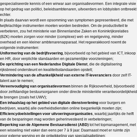
gespecialiseerde kennis of een wirwar aan organisatievormen. Een integrale visie
op het gedrag van politici, beleidsambtenaren, uitvoerders en lobbyisten ontbreekt
echter.
In plaats daarvan wordt een opsomming van symptomen gepresenteerd, die met
twijfelachtige instrumenten moeten worden bestreden. Om de productiviteit te
verbeteren, zou het ministerie van Binnenlandse Zaken en Koninkrijksrelaties
(BZK) moeten zorgen voor minder (complexe) wet- en regelgeving, minder
overhead en een kleiner ambtenarenapparaat. Het regeerakkoord noemt de
volgende instrumenten:
Uniformering van de bedrijfsvoering
, bijvoorbeeld op het gebied van ICT, inkoop
en HR, door verplichte standaarden en gezamenlijke voorzieningen;
De oprichting van een Nederlandse Digitale Dienst
, die de digitalisering
rijksbreed ondersteunt en kwaliteitsstandaarden opstelt;
Vermindering van de afhankelijkheid van externe IT-leveranciers
door zelf IT-
talent aan te nemen;
Vereenvoudiging van organisatievormen
binnen de Rijksoverheid, bijvoorbeeld
door zelfstandige bestuursorganen onder directe ministeriële verantwoordelijkheid
te brengen (zoals het UWV);
Een inhaalslag op het gebied van digitale dienstverlening
voor burgers en
bedrijven, waarbij alle overheidsdiensten online toegankelijk moeten zijn;
Efficiencydoelstellingen voor uitvoeringsorganisaties
, waarbij jaarlijks de helft
van de besparingen mag worden geherinvesteerd in verbeteringen;
Beperking van de Algemene Bestuursdienst (ABD)
tot het topmanagement, met
een wisseling niet vaker dan eens per 7 à 9 jaar. Daarnaast moet er ruimte zijn
voor externe werving en de ontwikkeling van specialisatielijnen;