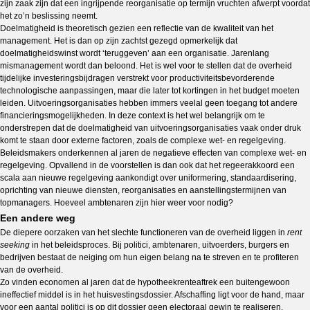
zijn zaak zijn dat een ingrijpende reorganisatie op termijn vruchten afwerpt voordat
het zo’n beslissing neemt.
Doelmatigheid is theoretisch gezien een reflectie van de kwaliteit van het
management. Het is dan op zijn zachtst gezegd opmerkelijk dat
doelmatigheidswinst wordt ‘teruggeven’ aan een organisatie. Jarenlang
mismanagement wordt dan beloond. Het is wel voor te stellen dat de overheid
tijdelijke investeringsbijdragen verstrekt voor productiviteitsbevorderende
technologische aanpassingen, maar die later tot kortingen in het budget moeten
leiden. Uitvoeringsorganisaties hebben immers veelal geen toegang tot andere
financieringsmogelijkheden. In deze context is het wel belangrijk om te
onderstrepen dat de doelmatigheid van uitvoeringsorganisaties vaak onder druk
komt te staan door externe factoren, zoals de complexe wet- en regelgeving.
Beleidsmakers onderkennen al jaren de negatieve effecten van complexe wet- en
regelgeving. Opvallend in de voorstellen is dan ook dat het regeerakkoord een
scala aan nieuwe regelgeving aankondigt over uniformering, standaardisering,
oprichting van nieuwe diensten, reorganisaties en aanstellingstermijnen van
topmanagers. Hoeveel ambtenaren zijn hier weer voor nodig?
Een andere weg
De diepere oorzaken van het slechte functioneren van de overheid liggen in
rent
seeking
in het beleidsproces. Bij politici, ambtenaren, uitvoerders, burgers en
bedrijven bestaat de neiging om hun eigen belang na te streven en te profiteren
van de overheid.
Zo vinden economen al jaren dat de hypotheekrenteaftrek een buitengewoon
ineffectief middel is in het huisvestingsdossier. Afschaffing ligt voor de hand, maar
voor een aantal politici is op dit dossier geen electoraal gewin te realiseren,