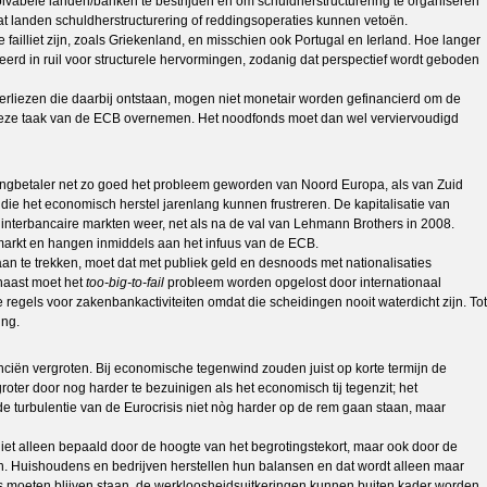
olvabele landen/banken te bestrijden en om schuldherstructurering te organiseren
at landen schuldherstructurering of reddingsoperaties kunnen vetoën.
 failliet zijn, zoals Griekenland, en misschien ook Portugal en Ierland. Hoe langer
eerd in ruil voor structurele hervormingen, zodanig dat perspectief wordt geboden
erliezen die daarbij ontstaan, mogen niet monetair worden gefinancierd om de
 deze taak van de ECB overnemen. Het noodfonds moet dan wel verviervoudigd
ingbetaler net zo goed het probleem geworden van Noord Europa, als van Zuid
e het economisch herstel jarenlang kunnen frustreren. De kapitalisatie van
interbancaire markten weer, net als na de val van Lehmann Brothers in 2008.
markt en hangen inmiddels aan het infuus van de ECB.
 aan te trekken, moet dat met publiek geld en desnoods met nationalisaties
rnaast moet het
too-big-to-fail
probleem worden opgelost door internationaal
 regels voor zakenbankactiviteiten omdat die scheidingen nooit waterdicht zijn. Tot
ing.
nciën vergroten. Bij economische tegenwind zouden juist op korte termijn de
ter door nog harder te bezuinigen als het economisch tij tegenzit; het
e turbulentie van de Eurocrisis niet nòg harder op de rem gaan staan, maar
iet alleen bepaald door de hoogte van het begrotingstekort, maar ook door de
en. Huishoudens en bedrijven herstellen hun balansen en dat wordt alleen maar
ers moeten blijven staan, de werkloosheidsuitkeringen kunnen buiten kader worden