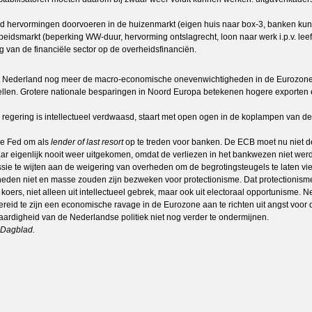
d hervormingen doorvoeren in de huizenmarkt (eigen huis naar box-3, banken kun
idsmarkt (beperking WW-duur, hervorming ontslagrecht, loon naar werk i.p.v. leeft
van de financiële sector op de overheidsfinanciën.
rgoot Nederland nog meer de macro-economische onevenwichtigheden in de Eurozon
tellen. Grotere nationale besparingen in Noord Europa betekenen hogere exporten
 de regering is intellectueel verdwaasd, staart met open ogen in de koplampen van
de Fed om als
lender of last resort
op te treden voor banken. De ECB moet nu niet deze
r eigenlijk nooit weer uitgekomen, omdat de verliezen in het bankwezen niet wer
te wijten aan de weigering van overheden om de begrotingsteugels te laten viere
eden niet en masse zouden zijn bezweken voor protectionisme. Dat protectionisme 
ers, niet alleen uit intellectueel gebrek, maar ook uit electoraal opportunisme. Net
ereid te zijn een economische ravage in de Eurozone aan te richten uit angst voo
ardigheid van de Nederlandse politiek niet nog verder te ondermijnen.
 Dagblad.