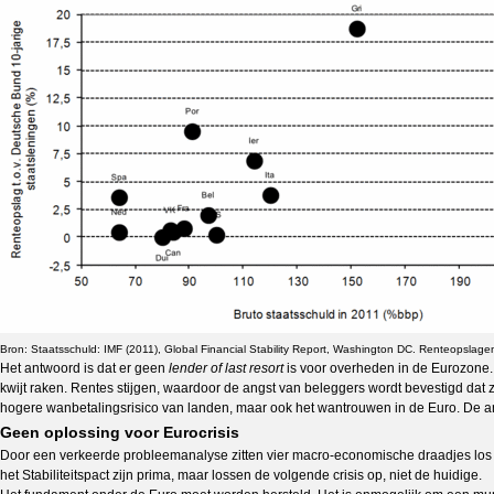
Bron: Staatsschuld: IMF (2011), Global Financial Stability Report, Washington DC. Renteopslage
Het antwoord is dat er geen
lender of last resort
is voor overheden in de Eurozone
kwijt raken. Rentes stijgen, waardoor de angst van beleggers wordt bevestigd dat 
hogere wanbetalingsrisico van landen, maar ook het wantrouwen in de Euro. De an
Geen oplossing voor Eurocrisis
Door een verkeerde probleemanalyse zitten vier macro-economische draadjes los in 
het Stabiliteitspact zijn prima, maar lossen de volgende crisis op, niet de huidige.