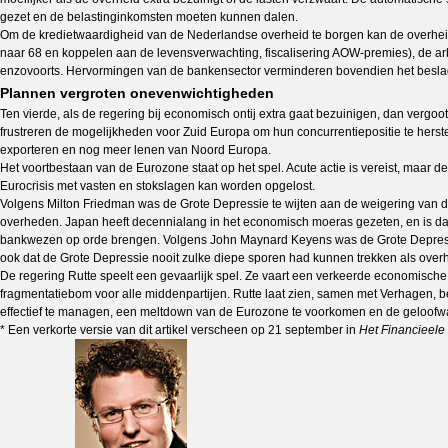
gezet en de belastinginkomsten moeten kunnen dalen.
Om de kredietwaardigheid van de Nederlandse overheid te borgen kan de overhei
naar 68 en koppelen aan de levensverwachting, fiscalisering AOW-premies), de arbe
enzovoorts. Hervormingen van de bankensector verminderen bovendien het beslag 
Plannen vergroten onevenwichtigheden
Ten vierde, als de regering bij economisch ontij extra gaat bezuinigen, dan ve
frustreren de mogelijkheden voor Zuid Europa om hun concurrentiepositie te hers
exporteren en nog meer lenen van Noord Europa.
Het voortbestaan van de Eurozone staat op het spel. Acute actie is vereist, maar
Eurocrisis met vasten en stokslagen kan worden opgelost.
Volgens Milton Friedman was de Grote Depressie te wijten aan de weigering van 
overheden. Japan heeft decennialang in het economisch moeras gezeten, en is daa
bankwezen op orde brengen. Volgens John Maynard Keyens was de Grote Depressie 
ook dat de Grote Depressie nooit zulke diepe sporen had kunnen trekken als overh
De regering Rutte speelt een gevaarlijk spel. Ze vaart een verkeerde economische ko
fragmentatiebom voor alle middenpartijen. Rutte laat zien, samen met Verhagen, b
effectief te managen, een meltdown van de Eurozone te voorkomen en de geloofwa
* Een verkorte versie van dit artikel verscheen op 21 september in
Het Financieele