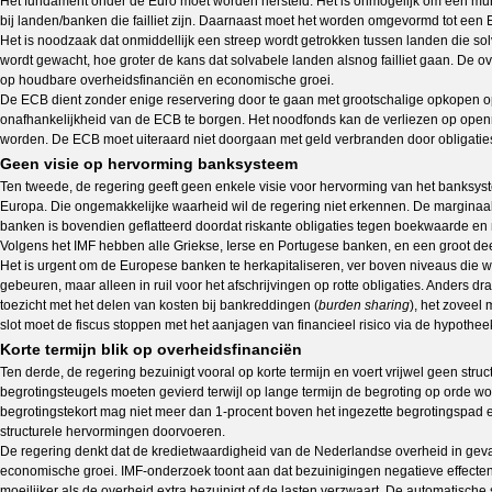
Het fundament onder de Euro moet worden hersteld. Het is onmogelijk om een muntu
bij landen/banken die failliet zijn. Daarnaast moet het worden omgevormd tot een
Het is noodzaak dat onmiddellijk een streep wordt getrokken tussen landen die solva
wordt gewacht, hoe groter de kans dat solvabele landen alsnog failliet gaan. De o
op houdbare overheidsfinanciën en economische groei.
De ECB dient zonder enige reservering door te gaan met grootschalige opkopen op
onafhankelijkheid van de ECB te borgen. Het noodfonds kan de verliezen op open
worden. De ECB moet uiteraard niet doorgaan met geld verbranden door obligaties 
Geen visie op hervorming banksysteem
Ten tweede, de regering geeft geen enkele visie voor hervorming van het banksy
Europa. Die ongemakkelijke waarheid wil de regering niet erkennen. De marginaal
banken is bovendien geflatteerd doordat riskante obligaties tegen boekwaarde en
Volgens het IMF hebben alle Griekse, Ierse en Portugese banken, en een groot 
Het is urgent om de Europese banken te herkapitaliseren, ver boven niveaus die wor
gebeuren, maar alleen in ruil voor het afschrijvingen op rotte obligaties. Anders 
toezicht met het delen van kosten bij bankreddingen (
burden sharing
), het zoveel
slot moet de fiscus stoppen met het aanjagen van financieel risico via de hypothe
Korte termijn blik op overheidsfinanciën
Ten derde, de regering bezuinigt vooral op korte termijn en voert vrijwel geen st
begrotingsteugels moeten gevierd terwijl op lange termijn de begroting op orde wo
begrotingstekort mag niet meer dan 1-procent boven het ingezette begrotingspad e
structurele hervormingen doorvoeren.
De regering denkt dat de kredietwaardigheid van de Nederlandse overheid in gevaa
economische groei. IMF-onderzoek toont aan dat bezuinigingen negatieve effecten
moeilijker als de overheid extra bezuinigt of de lasten verzwaart. De automatisc