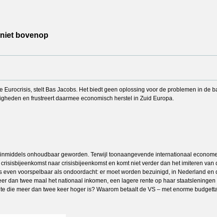
 niet bovenop
de Eurocrisis, stelt Bas Jacobs. Het biedt geen oplossing voor de problemen in d
gheden en frustreert daarmee economisch herstel in Zuid Europa.
 Rutte inmiddels onhoudbaar geworden. Terwijl toonaangevende internationaal econo
van crisisbijeenkomst naar crisisbijeenkomst en komt niet verder dan het imiteren v
is even voorspelbaar als ondoordacht: er moet worden bezuinigd, in Nederland en 
er dan twee maal het nationaal inkomen, een lagere rente op haar staatsleningen
te die meer dan twee keer hoger is? Waarom betaalt de VS – met enorme budgettair