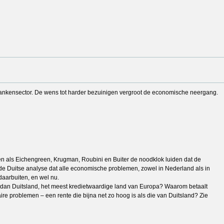
e bankensector. De wens tot harder bezuinigen vergroot de economische neergang.
men als Eichengreen, Krugman, Roubini en Buiter de noodklok luiden dat de
an de Duitse analyse dat alle economische problemen, zowel in Nederland als in
daarbuiten, en wel nu.
 dan Duitsland, het meest kredietwaardige land van Europa? Waarom betaalt
e problemen – een rente die bijna net zo hoog is als die van Duitsland? Zie