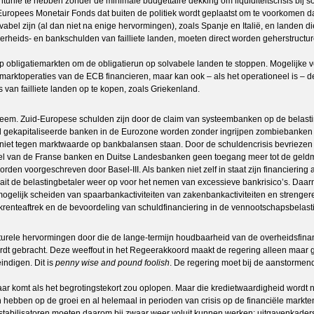
nie te hebben zonder de minimale budgettaire dekking om liquiditeitscrisis bij s
 Europees Monetair Fonds dat buiten de politiek wordt geplaatst om te voorkomen d
bel zijn (al dan niet na enige hervormingen), zoals Spanje en Italië, en landen die
verheids- en bankschulden van failliete landen, moeten direct worden geherstructur
 obligatiemarkten om de obligatierun op solvabele landen te stoppen. Mogelijke v
marktoperaties van de ECB financieren, maar kan ook – als het operationeel is –
van failliete landen op te kopen, zoals Griekenland.
steem. Zuid-Europese schulden zijn door de claim van systeembanken op de belast
 gekapitaliseerde banken in de Eurozone worden zonder ingrijpen zombiebanken di
 niet tegen marktwaarde op bankbalansen staan. Door de schuldencrisis bevriezen 
deel van de Franse banken en Duitse Landesbanken geen toegang meer tot de geld
den voorgeschreven door Basel-III. Als banken niet zelf in staat zijn financiering
draait de belastingbetaler weer op voor het nemen van excessieve bankrisico’s. Daa
 mogelijk scheiden van spaarbankactiviteiten van zakenbankactiviteiten en strengere
ekrenteaftrek en de bevoordeling van schuldfinanciering in de vennootschapsbelast
ructurele hervormingen door die de lange-termijn houdbaarheid van de overheidsfina
rdt gebracht. Deze weeffout in het Regeerakkoord maakt de regering alleen maar gro
indigen. Dit is
penny wise and pound foolish
. De regering moet bij de aanstormend
r komt als het begrotingstekort zou oplopen. Maar die kredietwaardigheid wordt n
 hebben op de groei en al helemaal in perioden van crisis op de financiële markt
he stabilisatoren moeten daarom bij zwaar weer voluit kunnen werken: uitgavenkad