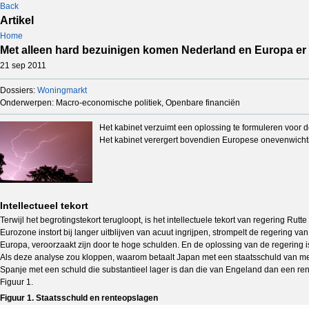
Back
Artikel
Home
Met alleen hard bezuinigen komen Nederland en Europa er
21 sep 2011
Dossiers:
Woningmarkt
Onderwerpen: Macro-economische politiek, Openbare financiën
Het kabinet verzuimt een oplossing te formuleren voor 
Het kabinet verergert bovendien Europese onevenwichti
Intellectueel tekort
Terwijl het begrotingstekort terugloopt, is het intellectuele tekort van regering
Eurozone instort bij langer uitblijven van acuut ingrijpen, strompelt de regering 
Europa, veroorzaakt zijn door te hoge schulden. En de oplossing van de regering 
Als deze analyse zou kloppen, waarom betaalt Japan met een staatsschuld van me
Spanje met een schuld die substantieel lager is dan die van Engeland dan een ren
Figuur 1.
Figuur 1. Staatsschuld en renteopslagen