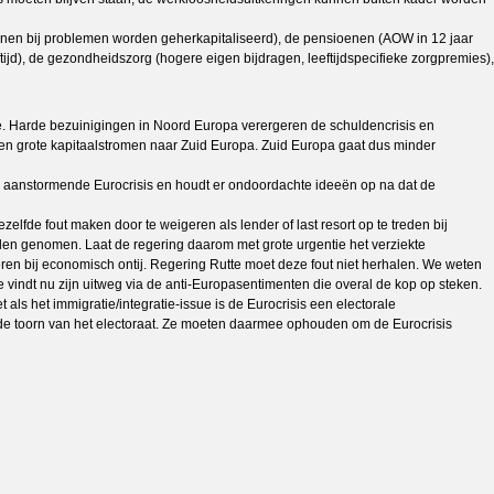
nen bij problemen worden geherkapitaliseerd), de pensioenen (AOW in 12 jaar
ijd), de gezondheidszorg (hogere eigen bijdragen, leeftijdspecifieke zorgpremies),
e. Harde bezuinigingen in Noord Europa verergeren de schuldencrisis en
 en grote kapitaalstromen naar Zuid Europa. Zuid Europa gaat dus minder
 de aanstormende Eurocrisis en houdt er ondoordachte ideeën op na dat de
lfde fout maken door te weigeren als lender of last resort op te treden bij
den genomen. Laat de regering daarom met grote urgentie het verziekte
n bij economisch ontij. Regering Rutte moet deze fout niet herhalen. We weten
vindt nu zijn uitweg via de anti-Europasentimenten die overal de kop op steken.
 als het immigratie/integratie-issue is de Eurocrisis een electorale
r de toorn van het electoraat. Ze moeten daarmee ophouden om de Eurocrisis