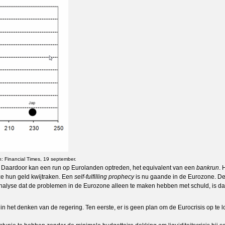
n: Financial Times, 19 september.
. Daardoor kan een run op Eurolanden optreden, het equivalent van een
bankrun
. 
ze hun geld kwijtraken. Een
self-fulfilling prophecy
is nu gaande in de Eurozone. De
alyse dat de problemen in de Eurozone alleen te maken hebben met schuld, is daa
het denken van de regering. Ten eerste, er is geen plan om de Eurocrisis op te lo