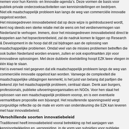
nemen voor hun Kennis- en Innovatie-agenda’s. Deze vormen de basis voor
publiek-private onderzoeksactiviteiten van kennisinstellingen en bedrijven.
Niet elk maatschappelijk probleem kan langs de weg van commerciële innovatie
opgelost worden.
Het missiegedreven innovatiebeleid dat op deze wijze is geïntroduceerd wordt,
kent nog steeds een sterke relatie met de wens om het verdienvermogen van
Nederland te verhogen. Immers, door het missiegedreven innovatiebeleid direct te
koppelen aan het topsectorenbeleid, zal de nadruk komen te liggen op Research
& Development in de hoop dat dit zal bijdragen aan de oplossing van
maatschappelijke problemen. Omdat veel van de missies problemen betreffen die
ook buiten Nederland worden ervaren, zullen er ook exportmarkten zijn voor
innovatieve oplossingen. Met deze dubbele doelstelling hoopt EZK twee vliegen in
één klap te slaan.
Het is evenwel niet gegeven dat elk maatschappelijk probleem langs de weg van
commerciële innovatie opgelost kan worden. Vanwege de complexiteit die
maatschappelijke uitdagingen kenmerkt, is het juist van belang dat partijen die
bekend zijn het maatschappelijk probleem, centraal staan. Denk aan burgers,
professionals, publieke uitvoeringsorganisaties en NGOs. Voor hen staat het
oplossen van een maatschappelijk probleem voorop, en is een eventuele
vermarktbare propositie een bijvangst. Het resulterende spanningsveld vergt
zorgvuldige reflectie op de mate en vorm van ondersteuning die EZK kan leveren
met haar innovatiebeleid.
Verschillende soorten innovatiebeleid
Traditioneel heeft innovatiebeleid vooral betrekking op het aanjagen van
kennisontwikkeling en -verspreiding, in de vorm van subsidies voor publieke,