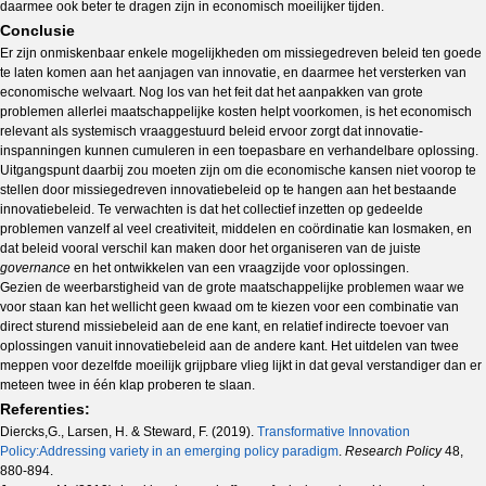
daarmee ook beter te dragen zijn in economisch moeilijker tijden.
Conclusie
Er zijn onmiskenbaar enkele mogelijkheden om missiegedreven beleid ten goede
te laten komen aan het aanjagen van innovatie, en daarmee het versterken van
economische welvaart. Nog los van het feit dat het aanpakken van grote
problemen allerlei maatschappelijke kosten helpt voorkomen, is het economisch
relevant als systemisch vraaggestuurd beleid ervoor zorgt dat innovatie-
inspanningen kunnen cumuleren in een toepasbare en verhandelbare oplossing.
Uitgangspunt daarbij zou moeten zijn om die economische kansen niet voorop te
stellen door missiegedreven innovatiebeleid op te hangen aan het bestaande
innovatiebeleid. Te verwachten is dat het collectief inzetten op gedeelde
problemen vanzelf al veel creativiteit, middelen en coördinatie kan losmaken, en
dat beleid vooral verschil kan maken door het organiseren van de juiste
governance
en het ontwikkelen van een vraagzijde voor oplossingen.
Gezien de weerbarstigheid van de grote maatschappelijke problemen waar we
voor staan kan het wellicht geen kwaad om te kiezen voor een combinatie van
direct sturend missiebeleid aan de ene kant, en relatief indirecte toevoer van
oplossingen vanuit innovatiebeleid aan de andere kant. Het uitdelen van twee
meppen voor dezelfde moeilijk grijpbare vlieg lijkt in dat geval verstandiger dan er
meteen twee in één klap proberen te slaan.
Referenties:
Diercks,G., Larsen, H. & Steward, F. (2019).
Transformative Innovation
Policy:Addressing variety in an emerging policy paradigm
.
Research Policy
48,
880-894.