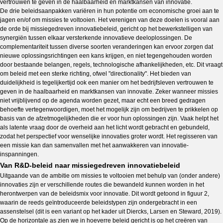
vertrouwen te geven in de haalbaarheid en marktkansen van innovatie.
De drie beleidsaanpakken variëren in hun potentie om economische groei aan te
jagen en/of om missies te voltooien. Het verenigen van deze doelen is vooral aan
de orde bij missiegedreven innovatiebeleid, gericht op het bewerkstelligen van
synergiën tussen elkaar versterkende innovatieve deeloplossingen. De
complementariteit tussen diverse soorten veranderingen kan ervoor zorgen dat
nieuwe oplossingsrichtingen een kans krijgen, en niet tegengehouden worden
door bestaande belangen, regels, technologische afhankelijkheden, etc. Dit vraagt
om beleid met een sterke richting, ofwel "directionality". Het bieden van
duidelijkheid is tegelijkertijd ook een manier om het bedrijfsleven vertrouwen te
geven in de haalbaarheid en marktkansen van innovatie. Zeker wanneer missies
niet vrijblijvend op de agenda worden gezet, maar echt een breed gedragen
behoefte vertegenwoordigen, moet het mogelijk zijn om bedrijven te prikkelen op
basis van de afzetmogelijkheden die er voor hun oplossingen zijn. Vaak helpt het
als latente vraag door de overheid aan het licht wordt gebracht en gebundeld,
zodat het perspectief voor wenselijke innovaties groter wordt. Het regisseren van
een missie kan dan samenvallen met het aanwakkeren van innovatie-
inspanningen.
Van R&D-beleid naar missiegedreven innovatiebeleid
Uitgaande van de ambitie om missies te voltooien met behulp van (onder andere)
innovaties zijn er verschillende routes die bewandeld kunnen worden in het
herontwerpen van de beleidsmix voor innovatie. Dit wordt getoond in figuur 2,
waarin de reeds geïntroduceerde beleidstypen zijn ondergebracht in een
assenstelsel (dit is een variant op het kader uit Diercks, Larsen en Steward, 2019).
Op de horizontale as zien we in hoeverre beleid gericht is op het creëren van