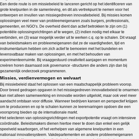
Een derde route is om missiebeleid te lanceren gericht op het identificeren van
grote knelpunten in de samenleving, en dit als vertrekpunt te nemen voor het
ontwerpen en invullen van missiegedreven innovatiebeleid. Bij missies komen
oplossingen veel meer van probleemeigenaren zoals burgers, professionals,
gemeenten, en NGO’s. De overheid dient dan actief betrokken te zijn om (1)
potentiële oplossingsrichtingen af te wegen, (2) indien nodig met elkaar te
verbinden, en (3) waar mogelijk verder uit te werken c.q. op te schalen. Dit vraagt
van beleidsmakers en probleemeigenaren dat ze de vaardigheden, tijd en
instrumentarium hebben om zich actief te bemoeien met het bundelen en
levensvatbaar maken van oplossingen, en met het behouden van
experimenteerruimte. Bij vraaggestuurd creativiteit aanjagen en momentum
creëren horen daarnaast ook
governance
-structuren die anders zijn dan bij
gezamenlijk onderzoek programmeren.
Missies, verdienvermogen en welvaart
Bij missiebeleid staat het oplossen van een maatschappelijk probleem voorop.
Door breed gedragen opgaven in het missiegedreven innovatiebeleid te omarmen
kan niet alleen samenwerking en innovatie worden uitgelokt, maar ook veel meer
aandacht ontstaan voor diffusie. Wanneer bedrijven kansen en perspectief krijgen
om te produceren en op te schalen kunnen ze leerervaringen opdoen die een
voorsprong bieden op de internationale markt.
Het selecteren van oplossingsrichtingen met exportpotentie vraagt om intensieve
coördinatie. Beleidsmakers dienen hiertoe meer te doen dan enkel een gelijk
speelveld waarborgen, of het verhelpen van algemene knelpunten in een
nationaal innovatiesysteem. Vakdepartementen en andere probleemeigenaren