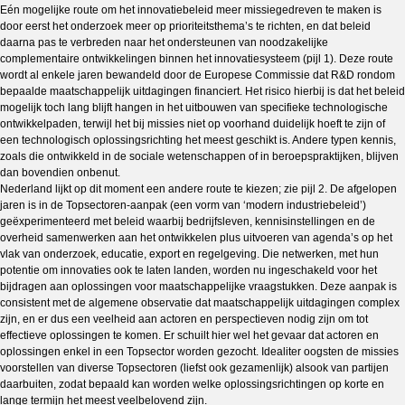
Eén mogelijke route om het innovatiebeleid meer missiegedreven te maken is
door eerst het onderzoek meer op prioriteitsthema’s te richten, en dat beleid
daarna pas te verbreden naar het ondersteunen van noodzakelijke
complementaire ontwikkelingen binnen het innovatiesysteem (pijl 1). Deze route
wordt al enkele jaren bewandeld door de Europese Commissie dat R&D rondom
bepaalde maatschappelijk uitdagingen financiert. Het risico hierbij is dat het beleid
mogelijk toch lang blijft hangen in het uitbouwen van specifieke technologische
ontwikkelpaden, terwijl het bij missies niet op voorhand duidelijk hoeft te zijn of
een technologisch oplossingsrichting het meest geschikt is. Andere typen kennis,
zoals die ontwikkeld in de sociale wetenschappen of in beroepspraktijken, blijven
dan bovendien onbenut.
Nederland lijkt op dit moment een andere route te kiezen; zie pijl 2. De afgelopen
jaren is in de Topsectoren-aanpak (een vorm van ‘modern industriebeleid’)
geëxperimenteerd met beleid waarbij bedrijfsleven, kennisinstellingen en de
overheid samenwerken aan het ontwikkelen plus uitvoeren van agenda’s op het
vlak van onderzoek, educatie, export en regelgeving. Die netwerken, met hun
potentie om innovaties ook te laten landen, worden nu ingeschakeld voor het
bijdragen aan oplossingen voor maatschappelijke vraagstukken. Deze aanpak is
consistent met de algemene observatie dat maatschappelijk uitdagingen complex
zijn, en er dus een veelheid aan actoren en perspectieven nodig zijn om tot
effectieve oplossingen te komen. Er schuilt hier wel het gevaar dat actoren en
oplossingen enkel in een Topsector worden gezocht. Idealiter oogsten de missies
voorstellen van diverse Topsectoren (liefst ook gezamenlijk) alsook van partijen
daarbuiten, zodat bepaald kan worden welke oplossingsrichtingen op korte en
lange termijn het meest veelbelovend zijn.