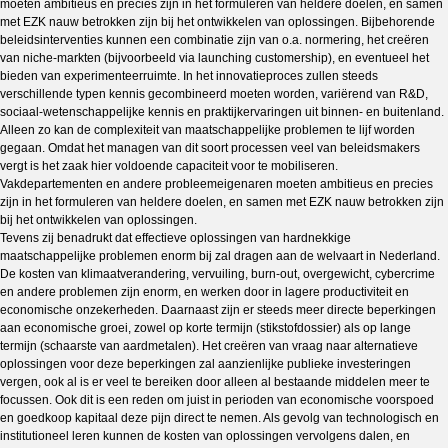
moeten ambitieus en precies zijn in het formuleren van heldere doelen, en samen
met EZK nauw betrokken zijn bij het ontwikkelen van oplossingen. Bijbehorende
beleidsinterventies kunnen een combinatie zijn van o.a. normering, het creëren
van niche-markten (bijvoorbeeld via launching customership), en eventueel het
bieden van experimenteerruimte. In het innovatieproces zullen steeds
verschillende typen kennis gecombineerd moeten worden, variërend van R&D,
sociaal-wetenschappelijke kennis en praktijkervaringen uit binnen- en buitenland.
Alleen zo kan de complexiteit van maatschappelijke problemen te lijf worden
gegaan. Omdat het managen van dit soort processen veel van beleidsmakers
vergt is het zaak hier voldoende capaciteit voor te mobiliseren.
Vakdepartementen en andere probleemeigenaren moeten ambitieus en precies
zijn in het formuleren van heldere doelen, en samen met EZK nauw betrokken zijn
bij het ontwikkelen van oplossingen.
Tevens zij benadrukt dat effectieve oplossingen van hardnekkige
maatschappelijke problemen enorm bij zal dragen aan de welvaart in Nederland.
De kosten van klimaatverandering, vervuiling, burn-out, overgewicht, cybercrime
en andere problemen zijn enorm, en werken door in lagere productiviteit en
economische onzekerheden. Daarnaast zijn er steeds meer directe beperkingen
aan economische groei, zowel op korte termijn (stikstofdossier) als op lange
termijn (schaarste van aardmetalen). Het creëren van vraag naar alternatieve
oplossingen voor deze beperkingen zal aanzienlijke publieke investeringen
vergen, ook al is er veel te bereiken door alleen al bestaande middelen meer te
focussen. Ook dit is een reden om juist in perioden van economische voorspoed
en goedkoop kapitaal deze pijn direct te nemen. Als gevolg van technologisch en
institutioneel leren kunnen de kosten van oplossingen vervolgens dalen, en