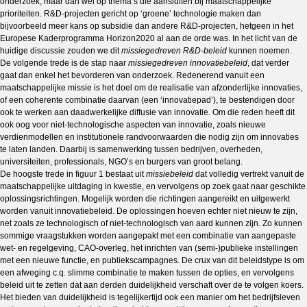
onderzoek, maar dan wel op thema’s die aansluiten bij maatschappelijke
prioriteiten. R&D-projecten gericht op ‘groene’ technologie maken dan
bijvoorbeeld meer kans op subsidie dan andere R&D-projecten, hetgeen in het
Europese Kaderprogramma Horizon2020 al aan de orde was. In het licht van de
huidige discussie zouden we dit
missiegedreven R&D-beleid
kunnen noemen.
De volgende trede is de stap naar
missiegedreven innovatiebeleid
, dat verder
gaat dan enkel het bevorderen van onderzoek. Redenerend vanuit een
maatschappelijke missie is het doel om de realisatie van afzonderlijke innovaties,
of een coherente combinatie daarvan (een ‘innovatiepad’), te bestendigen door
ook te werken aan daadwerkelijke diffusie van innovatie. Om die reden heeft dit
ook oog voor niet-technologische aspecten van innovatie, zoals
nieuwe
verdienmodellen en institutionele randvoorwaarden die nodig zijn om innovaties
te laten landen. Daarbij is samenwerking tussen bedrijven, overheden,
universiteiten, professionals, NGO’s en burgers van groot belang.
De hoogste trede in figuur 1 bestaat uit
missiebeleid
dat volledig vertrekt vanuit de
maatschappelijke uitdaging in kwestie, en vervolgens op zoek gaat naar geschikte
oplossingsrichtingen. Mogelijk worden die richtingen aangereikt en uitgewerkt
worden vanuit innovatiebeleid. De oplossingen hoeven echter niet nieuw te zijn,
net zoals ze technologisch of niet-technologisch van aard kunnen zijn. Zo kunnen
sommige vraagstukken worden aangepakt met een combinatie van aangepaste
wet- en regelgeving, CAO-overleg, het inrichten van (semi-)publieke instellingen
met een nieuwe functie, en publiekscampagnes. De crux van dit beleidstype is om
een afweging c.q. slimme combinatie te maken tussen de opties, en vervolgens
beleid uit te zetten dat aan derden duidelijkheid verschaft over de te volgen koers.
Het bieden van duidelijkheid is tegelijkertijd ook een manier om het bedrijfsleven