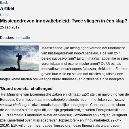
Back
Artikel
Home
Missiegedreven innovatiebeleid: Twee vliegen in één klap?
25 sep 2019
Dossiers:
Innovatie
Maatschappelijke uitdagingen vormen het fundament
van missiegedreven innovatiebeleid. Hoe kan zo’n
beleid succesvol zijn? En zijn maatschappelijke missies
verenigbaar met economische groei? De Utrechtse
innovatiewetenschappers Janssen, Hekkert en Frenken
geven hun visie en stellen dat missies bij uitstek een
mogelijkheid bieden om vraaggestuurd innovatie- en diffusiebeleid te bedrijven.
'Grand societal challenges'
Het Ministerie van Economische Zaken en Klimaat (EZK) stelt, in navolging van de
Europese Commissie, haar innovatiebeleid steeds meer in het teken van ‘
grand
societal challenges’
ofwel maatschappelijke uitdagingen. Centraal daarbij staan
de vier thema’s die in april dit jaar zijn geprioriteerd, te weten Energietransitie en
Duurzaamheid; Landbouw, Water en Voedsel; Gezondheid en Zorg; en Veiligheid
(zie Kamerbrief over Missiegedreven Topsectoren- en Innovatiebeleid, 29-04-
2019). EZK wil onder meer dat de Topsectoren deze thema’s als uitgangspunt