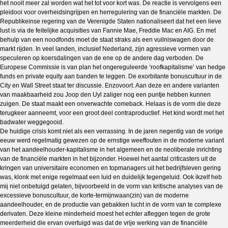
het nooit meer zal worden wat het tot voor kort was. De reactie is vervolgens een
pleidooi voor overheidsingrijpen en herregulering van de financiële markten. De
Republikeinse regering van de Verenigde Staten nationaliseert dat het een lieve
lust is via de feitelijke acquisities van Fannie Mae, Freddie Mac en AIG. En met
behulp van een noodfonds moet de staat straks als een vuilniswagen door de
markt rijden. In veel landen, inclusief Nederland, zijn agressieve vormen van
speculeren op koersdalingen van de ene op de andere dag verboden. De
Europese Commissie is van plan het ongereguleerde ‘roofkapitalisme’ van hedge
funds en private equity aan banden te leggen. De exorbitante bonuscultuur in de
City en Wall Street staat ter discussie. Enzovoort. Aan deze en andere varianten
van maakbaarheid zou Joop den Uyl zaliger nog een puntje hebben kunnen
zuigen. De staat maakt een onverwachte comeback. Helaas is de vorm die deze
terugkeer aanneemt, voor een groot deel contraproductief. Het kind wordt met het
badwater weggegooid.
De huidige crisis komt niet als een verrassing. In de jaren negentig van de vorige
eeuw werd regelmatig gewezen op de ernstige weeffouten in de moderne variant
van het aandeelhouder-kapitalisme in het algemeen en de neoliberale inrichting
van de financiële markten in het bijzonder. Hoewel het aantal criticasters uit de
kringen van universitaire economen en topmanagers uit het bedrijfsleven gering
was, klonk met enige regelmaat een luid en duidelijk tegengeluid. Ook ikzelf heb
mij niet onbetuigd gelaten, bijvoorbeeld in de vorm van kritische analyses van de
excessieve bonuscultuur, de korte-termijnwaan(zin) van de moderne
aandeelhouder, en de productie van gebakken lucht in de vorm van te complexe
derivaten. Deze kleine minderheid moest het echter afleggen tegen de grote
meerderheid die ervan overtuigd was dat de vrije werking van de financiële