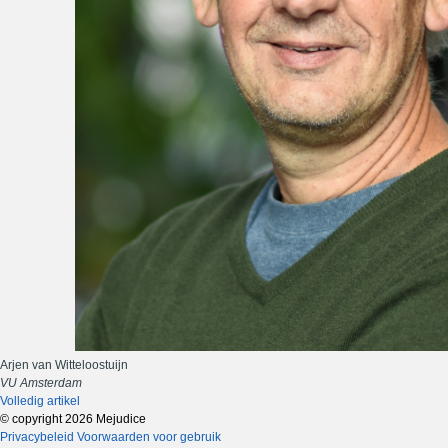
Arjen van Witteloostuijn
VU Amsterdam
Volledig artikel
© copyright 2026 Mejudice
Privacybeleid
Voorwaarden voor gebruik