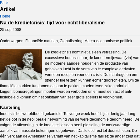
Back
Artikel
Home
Na de kredietcrisis: tijd voor echt liberalisme
25 sep 2008
Onderwerpen: Financiële markten, Globalisering, Macro-economische politiek
De kredietcrisis komt niet als een verrassing. De
excessieve bonuscultuur, de korte-termijnwaan(zin) van
de moderne aandeelhouder, en de productie van
gebakken lucht in de vorm van te complexe derivaten
vormden recepten voor een crisis. De maatregelen om
strenger toe te zien kunnen echter doorschieten. Om de
financiële markten fundamenteel aan te pakken moeten twee zaken prioriteit
krijgen: bonusregelingen moeten worden verboden en er moet een actief anti-
fusiebeleid komen om het ontstaan van zeer grote spelers te voorkomen.
Kanteling
Ineens is het wereldbeeld gekanteld. Tot vorige week heeft bijna dertig jaar lang
het geloof in de neoliberale hervorming van de wereldeconomie gedomineerd. De
volgende aflevering in de kredietcrisissoap heeft plotseling de merkwaardige
aanblik van massale bekeringen opgeleverd. Dat leidt direct tot doorschieten. De
één verklaart de Amerikaanse variant van het kapitalisme failliet; de ander zegt dat