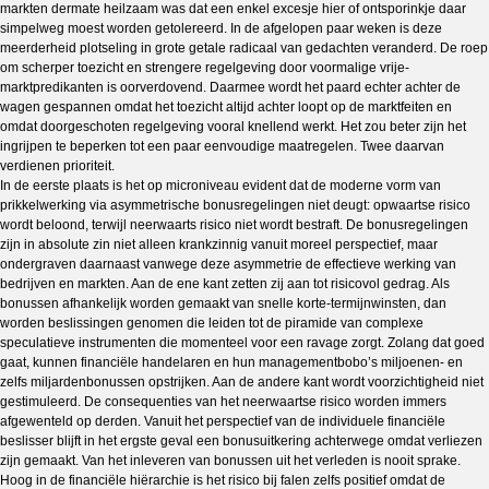
markten dermate heilzaam was dat een enkel excesje hier of ontsporinkje daar
simpelweg moest worden getolereerd. In de afgelopen paar weken is deze
meerderheid plotseling in grote getale radicaal van gedachten veranderd. De roep
om scherper toezicht en strengere regelgeving door voormalige vrije-
marktpredikanten is oorverdovend. Daarmee wordt het paard echter achter de
wagen gespannen omdat het toezicht altijd achter loopt op de marktfeiten en
omdat doorgeschoten regelgeving vooral knellend werkt. Het zou beter zijn het
ingrijpen te beperken tot een paar eenvoudige maatregelen. Twee daarvan
verdienen prioriteit.
In de eerste plaats is het op microniveau evident dat de moderne vorm van
prikkelwerking via asymmetrische bonusregelingen niet deugt: opwaartse risico
wordt beloond, terwijl neerwaarts risico niet wordt bestraft. De bonusregelingen
zijn in absolute zin niet alleen krankzinnig vanuit moreel perspectief, maar
ondergraven daarnaast vanwege deze asymmetrie de effectieve werking van
bedrijven en markten. Aan de ene kant zetten zij aan tot risicovol gedrag. Als
bonussen afhankelijk worden gemaakt van snelle korte-termijnwinsten, dan
worden beslissingen genomen die leiden tot de piramide van complexe
speculatieve instrumenten die momenteel voor een ravage zorgt. Zolang dat goed
gaat, kunnen financiële handelaren en hun managementbobo’s miljoenen- en
zelfs miljardenbonussen opstrijken. Aan de andere kant wordt voorzichtigheid niet
gestimuleerd. De consequenties van het neerwaartse risico worden immers
afgewenteld op derden. Vanuit het perspectief van de individuele financiële
beslisser blijft in het ergste geval een bonusuitkering achterwege omdat verliezen
zijn gemaakt. Van het inleveren van bonussen uit het verleden is nooit sprake.
Hoog in de financiële hiërarchie is het risico bij falen zelfs positief omdat de