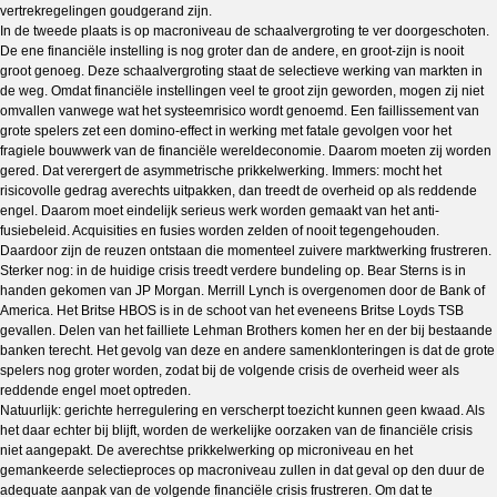
vertrekregelingen goudgerand zijn.
In de tweede plaats is op macroniveau de schaalvergroting te ver doorgeschoten.
De ene financiële instelling is nog groter dan de andere, en groot-zijn is nooit
groot genoeg. Deze schaalvergroting staat de selectieve werking van markten in
de weg. Omdat financiële instellingen veel te groot zijn geworden, mogen zij niet
omvallen vanwege wat het systeemrisico wordt genoemd. Een faillissement van
grote spelers zet een domino-effect in werking met fatale gevolgen voor het
fragiele bouwwerk van de financiële wereldeconomie. Daarom moeten zij worden
gered. Dat verergert de asymmetrische prikkelwerking. Immers: mocht het
risicovolle gedrag averechts uitpakken, dan treedt de overheid op als reddende
engel. Daarom moet eindelijk serieus werk worden gemaakt van het anti-
fusiebeleid. Acquisities en fusies worden zelden of nooit tegengehouden.
Daardoor zijn de reuzen ontstaan die momenteel zuivere marktwerking frustreren.
Sterker nog: in de huidige crisis treedt verdere bundeling op. Bear Sterns is in
handen gekomen van JP Morgan. Merrill Lynch is overgenomen door de Bank of
America. Het Britse HBOS is in de schoot van het eveneens Britse Loyds TSB
gevallen. Delen van het failliete Lehman Brothers komen her en der bij bestaande
banken terecht. Het gevolg van deze en andere samenklonteringen is dat de grote
spelers nog groter worden, zodat bij de volgende crisis de overheid weer als
reddende engel moet optreden.
Natuurlijk: gerichte herregulering en verscherpt toezicht kunnen geen kwaad. Als
het daar echter bij blijft, worden de werkelijke oorzaken van de financiële crisis
niet aangepakt. De averechtse prikkelwerking op microniveau en het
gemankeerde selectieproces op macroniveau zullen in dat geval op den duur de
adequate aanpak van de volgende financiële crisis frustreren. Om dat te