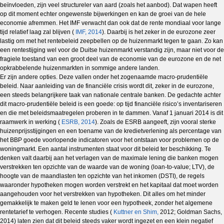
beïnvloeden, zijn veel structureler van aard (zoals het aanbod). Dat wapen heeft
op dit moment echter ongewenste bijwerkingen en kan de groei van de hele
economie afremmen. Het IMF verwacht dan ook dat de rente mondiaal voor lange
tijd relatief laag zal blijven (
IMF, 2014
). Daarbij is het zeker in de eurozone zeer
lastig om met het rentebeleid zeepbellen op de huizenmarkt tegen te gaan. Zo kan
een rentestijging wel voor de Duitse huizenmarkt verstandig zijn, maar niet voor de
fragiele toestand van een groot deel van de economie van de eurozone en de net
opkrabbelende huizenmarkten in sommige andere landen.
Er zijn andere opties. Deze vallen onder het zogenaamde macro-prudentiële
beleid. Naar aanleiding van de financiële crisis wordt dit, zeker in de eurozone,
een steeds belangrijkere taak van nationale centrale banken. De gedachte achter
dit macro-prudentiële beleid is een goede: op tijd financiële risico’s inventariseren
en die met beleidsmaatregelen proberen in te dammen. Vanaf 1 januari 2014 is dit
raamwerk in werking (
ESRB, 2014
). Zoals de ESRB aangeeft, zijn vooral sterke
huizenprijsstijgingen en een toename van de kredietverlening als percentage van
het BBP goede voorlopende indicatoren voor het ontstaan voor problemen op de
woningmarkt. Een aantal instrumenten staat voor dit beleid ter beschikking.
Te
denken valt daarbij aan het verlagen van de maximale lening die banken mogen
verstrekken ten opzichte van de waarde van de woning (loan-to-value; LTV), de
hoogte van de maandlasten ten opzichte van het inkomen (DSTI), de regels
waaronder hypotheken mogen worden verstrekt en het kapitaal dat moet worden
aangehouden voor het verstrekken van hypotheken. Dit alles om het minder
gemakkelijk te maken geld te lenen voor een hypotheek, zonder het algemene
rentetarief te verhogen. Recente studies (
Kuttner en Shim,
2012; Goldman Sachs,
2014) laten zien dat dit beleid steeds vaker wordt ingezet en een klein negatief