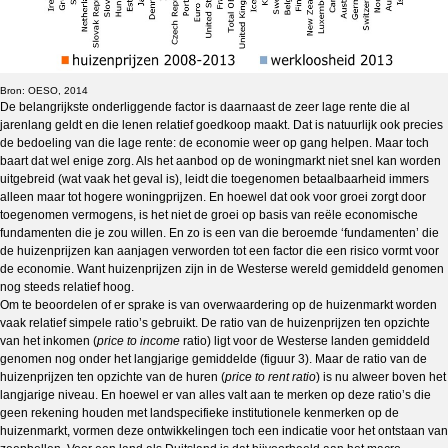
Bron: OESO, 2014
De belangrijkste onderliggende factor is daarnaast de zeer lage rente die al
jarenlang geldt en die lenen relatief goedkoop maakt. Dat is natuurlijk ook precies
de bedoeling van die lage rente: de economie weer op gang helpen. Maar toch
baart dat wel enige zorg. Als het aanbod op de woningmarkt niet snel kan worden
uitgebreid (wat vaak het geval is), leidt die toegenomen betaalbaarheid immers
alleen maar tot hogere woningprijzen. En hoewel dat ook voor groei zorgt door
toegenomen vermogens, is het niet de groei op basis van reële economische
fundamenten die je zou willen. En zo is een van die beroemde ‘fundamenten’ die
de huizenprijzen kan aanjagen verworden tot een factor die een risico vormt voor
de economie. Want huizenprijzen zijn in de Westerse wereld gemiddeld genomen
nog steeds relatief hoog.
Om te beoordelen of er sprake is van overwaardering op de huizenmarkt worden
vaak relatief simpele ratio’s gebruikt. De ratio van de huizenprijzen ten opzichte
van het inkomen (
price to income
ratio) ligt voor de Westerse landen gemiddeld
genomen nog onder het langjarige gemiddelde (figuur 3). Maar de ratio van de
huizenprijzen ten opzichte van de huren (
price to rent ratio
) is nu alweer boven het
langjarige niveau. En hoewel er van alles valt aan te merken op deze ratio’s die
geen rekening houden met landspecifieke institutionele kenmerken op de
huizenmarkt, vormen deze ontwikkelingen toch een indicatie voor het ontstaan van