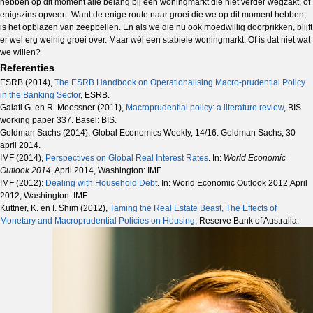
hebben op dit moment alle belang bij een woningmarkt die niet verder wegzakt, of
enigszins opveert. Want de enige route naar groei die we op dit moment hebben,
is het opblazen van zeepbellen. En als we die nu ook moedwillig doorprikken, blijft
er wel erg weinig groei over. Maar wél een stabiele woningmarkt. Of is dat niet wat
we willen?
Referenties
ESRB (2014),
The ESRB Handbook on Operationalising Macro-prudential Policy
in the Banking Sector
, ESRB.
Galati G. en R. Moessner (2011),
Macroprudential policy: a literature review
, BIS
working paper 337. Basel: BIS.
Goldman Sachs (2014), Global Economics Weekly, 14/16. Goldman Sachs, 30
april 2014.
IMF (2014),
Perspectives on Global Real Interest Rates
. In:
World Economic
Outlook 2014
, April 2014, Washington: IMF
IMF (2012):
Dealing with Household Debt
. In: World Economic Outlook 2012,April
2012, Washington: IMF
Kuttner, K. en I. Shim (2012),
Taming the Real Estate Beast, The Effects of
Monetary and Macroprudential Policies on Housing
, Reserve Bank of Australia.