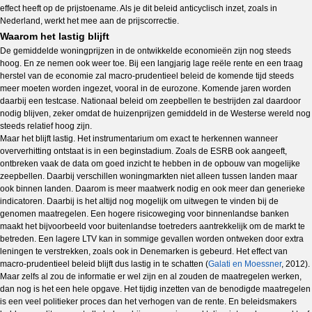
effect heeft op de prijstoename. Als je dit beleid anticyclisch inzet, zoals in
Nederland, werkt het mee aan de prijscorrectie.
Waarom het lastig blijft
De gemiddelde woningprijzen in de ontwikkelde economieën zijn nog steeds
hoog. En ze nemen ook weer toe. Bij een langjarig lage reële rente en een traag
herstel van de economie zal macro-prudentieel beleid de komende tijd steeds
meer moeten worden ingezet, vooral in de eurozone. Komende jaren worden
daarbij een testcase. Nationaal beleid om zeepbellen te bestrijden zal daardoor
nodig blijven, zeker omdat de huizenprijzen gemiddeld in de Westerse wereld nog
steeds relatief hoog zijn.
Maar het blijft lastig. Het instrumentarium om exact te herkennen wanneer
oververhitting ontstaat is in een beginstadium. Zoals de ESRB ook aangeeft,
ontbreken vaak de data om goed inzicht te hebben in de opbouw van mogelijke
zeepbellen. Daarbij verschillen woningmarkten niet alleen tussen landen maar
ook binnen landen. Daarom is meer maatwerk nodig en ook meer dan generieke
indicatoren. Daarbij is het altijd nog mogelijk om uitwegen te vinden bij de
genomen maatregelen. Een hogere risicoweging voor binnenlandse banken
maakt het bijvoorbeeld voor buitenlandse toetreders aantrekkelijk om de markt te
betreden. Een lagere LTV kan in sommige gevallen worden ontweken door extra
leningen te verstrekken, zoals ook in Denemarken is gebeurd. Het effect van
macro-prudentieel beleid blijft dus lastig in te schatten (
Galati en Moessner
, 2012).
Maar zelfs al zou de informatie er wel zijn en al zouden de maatregelen werken,
dan nog is het een hele opgave. Het tijdig inzetten van de benodigde maatregelen
is een veel politieker proces dan het verhogen van de rente. En beleidsmakers