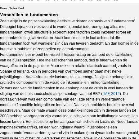
Bron: Dallas Fed.
Verschillen in fundamenten
Zoals altijd is de prijsontwikkeling deels te verklaren op basis van ‘fundamenten’.
Dit begint bijna een vies woord te worden, omdat iedereen graag alles met
fundamenten, ofwel structurele economische factoren zoals inkomensgroei en
renteontwikkeling, wil verklaren. Vaak komt men er te laat achter dat die
fundamenten toch wat wankeler zijn dan van tevoren gedacht. En dan kom je in de
buurt van ‘bubbles’ of zeepbellen op de huizenmarkt.
Fundamenteel beïnvloedt het verschil tussen vraag en aanbod de ontwikkeling
van de huizenprijzen. Hoe inelastischer het aanbod, des te meer werken de
vraageffecten in de prijs door. Maar ook een relatief elastisch aanbod, zoals in
Spanje of Ierland, kan in perioden van overmoed samengaan met sterke
prijsstijgingen. Naast structurele factoren zoals demografie zijn de belangrijkste
cyclische componenten in de vraag de inkomens- en renteontwikkeling.
Zo was een van de fundamenten in de aanloop naar de crisis in veel landen de
stijging van de huishoudschuld als percentage van het BBP (
IMF, 2012
). De
oorzaak hiervan was een combinatie van een lage rente en verdergaande
mondiale financiële integratie en innovatie. Daar zijn inmiddels boeken over vol
geschreven. Maar de mate waarin deze ontwikkelingen zich in diverse landen tot
2008 hebben voorgedaan zijn vooral toe te schrijven aan institutionele verschillen
tussen landen. Een subsidie op het aangaan van schulden (zoals de Nederlandse
hypotheekrenteaftrek), en een woningmarkt waarbij huishoudens een
zogenaamde ‘wooncarrière’ gewend zijn te maken (een dynamische woningmarkt,
zoals in de VS of het VK) versterken prijseffecten, zowel in de opgaande als in de