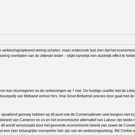
e verkiezingsopkomst weinig schelen, maar onderzoek laat zien dat het economisch 
eling overlijden van de zittende leider – blijkt namelijk een duidelijk effect te he
ron kan doorregeren na de verkiezingen op 7 mei. De huidige coalitie met de Libera
ourpartij van Miliband verloor fors. Hoe Groot Brittannië precies door gaat met de h
ar opvallend genoeg hebben op dit punt ook de Conservatieven veel burgers niet e
gsbeleid van Cameron en co en het economische alternatief van Labour zijn beide
dit wordt veroorzaakt door het gevoerde economische beleid van zowel de Conser
n zeer belangrijke voorspeller kan zijn van de verkiezingsuitslag. Bill Clinton we