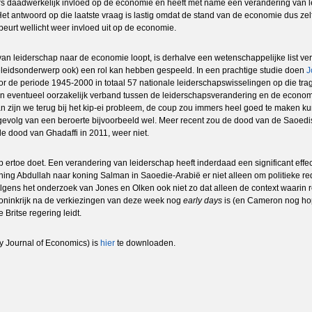
rs daadwerkelijk invloed op de economie en heeft met name een verandering van 
t antwoord op die laatste vraag is lastig omdat de stand van de economie dus zel
beurt wellicht weer invloed uit op de economie.
van leiderschap naar de economie loopt, is derhalve een wetenschappelijke list verei
beleidsonderwerp ook) een rol kan hebben gespeeld. In een prachtige studie doen
J
or de periode 1945-2000 in totaal 57 nationale leiderschapswisselingen op die tragis
t een eventueel oorzakelijk verband tussen de leiderschapsverandering en de econo
n zijn we terug bij het kip-ei probleem, de coup zou immers heel goed te maken 
ls gevolg van een beroerte bijvoorbeeld wel. Meer recent zou de dood van de Saoe
de dood van Ghadaffi in 2011, weer niet.
 ertoe doet. Een verandering van leiderschap heeft inderdaad een significant effe
koning Abdullah naar koning Salman in Saoedie-Arabië er niet alleen om politieke r
 volgens het onderzoek van Jones en Olken ook niet zo dat alleen de context waari
d Koninkrijk na de verkiezingen van deze week nog
early days
is (en Cameron nog hope
Britse regering leidt.
 Journal of Economics) is
hier
te downloaden.