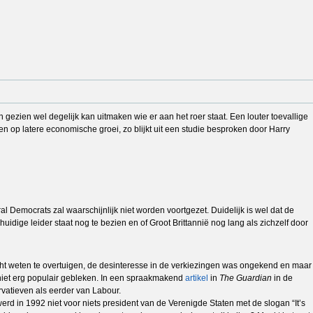
gezien wel degelijk kan uitmaken wie er aan het roer staat. Een louter toevallige
bben op latere economische groei, zo blijkt uit een studie besproken door Harry
l Democrats zal waarschijnlijk niet worden voortgezet. Duidelijk is wel dat de
uidige leider staat nog te bezien en of Groot Brittannië nog lang als zichzelf door
cht weten te overtuigen, de desinteresse in de verkiezingen was ongekend en maar
 niet erg populair gebleken. In een spraakmakend
artikel
in
The Guardian
in de
vatieven als eerder van Labour.
rd in 1992 niet voor niets president van de Verenigde Staten met de slogan “It’s