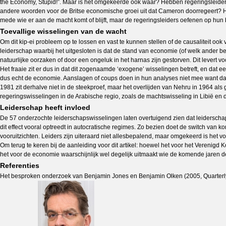
the Economy, Stupid!”. Maar is het omgekeerde ook waar? Hebben regeringsleide
andere woorden voor de Britse economische groei uit dat Cameron doorregeert? He
mede wie er aan de macht komt of blijft, maar de regeringsleiders oefenen op hun 
Toevallige wisselingen van de wacht
Om dit kip-ei probleem op te lossen en vast te kunnen stellen of de causaliteit ook 
leiderschap waarbij het uitgesloten is dat de stand van economie (of welk ander 
natuurlijke oorzaken of door een ongeluk in het harnas zijn gestorven. Dit levert vo
Het fraaie zit er dus in dat dit zogenaamde ‘exogene’ wisselingen betreft, en da
dus echt de economie. Aanslagen of coups doen in hun analyses niet mee want da
1981 zit derhalve niet in de steekproef, maar het overlijden van Nehru in 1964 a
regeringswisselingen in de Arabische regio, zoals de machtswisseling in Libië en 
Leiderschap heeft invloed
De 57 onderzochte leiderschapswisselingen laten overtuigend zien dat leiderschap
dit effect vooral optreedt in autocratische regimes. Zo bezien doet de switch van 
vooruitzichten. Leiders zijn uiteraard niet allesbepalend, maar omgekeerd is het
Om terug te keren bij de aanleiding voor dit artikel: hoewel het voor het Verenig
het voor de economie waarschijnlijk wel degelijk uitmaakt wie de komende jaren de 
Referenties
Het besproken onderzoek van Benjamin Jones en Benjamin Olken (2005, Quarterly