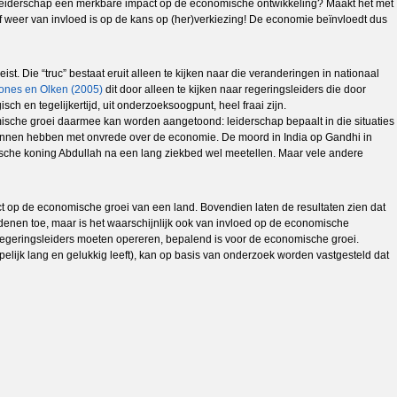
leiderschap een merkbare impact op de economische ontwikkeling? Maakt het met
f weer van invloed is op de kans op (her)verkiezing! De economie beïnvloedt dus
st. Die “truc” bestaat eruit alleen te kijken naar die veranderingen in nationaal
ones en Olken (2005)
dit door alleen te kijken naar regeringsleiders die door
ch en tegelijkertijd, uit onderzoeksoogpunt, heel fraai zijn.
mische groei daarmee kan worden aangetoond: leiderschap bepaalt in die situaties
kunnen hebben met onvrede over de economie. De moord in India op Gandhi in
dische koning Abdullah na een lang ziekbed wel meetellen. Maar vele andere
ct op de economische groei van een land. Bovendien laten de resultaten zien dat
edenen
toe, maar is het waarschijnlijk ook van invloed op de economische
n regeringsleiders moeten opereren, bepalend is voor de economische groei.
lijk lang en gelukkig leeft), kan op basis van onderzoek worden vastgesteld dat