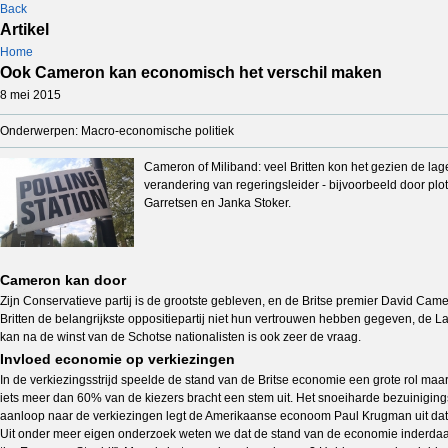
Back
Artikel
Home
Ook Cameron kan economisch het verschil maken
8 mei 2015
Onderwerpen: Macro-economische politiek
Cameron of Miliband: veel Britten kon het gezien de lag
verandering van regeringsleider - bijvoorbeeld door plots
Garretsen en Janka Stoker.
Cameron kan door
Zijn Conservatieve partij is de grootste gebleven, en de Britse premier David Came
Britten de belangrijkste oppositiepartij niet hun vertrouwen hebben gegeven, de Lab
kan na de winst van de Schotse nationalisten is ook zeer de vraag.
Invloed economie op verkiezingen
In de verkiezingsstrijd speelde de stand van de Britse economie een grote rol ma
iets meer dan 60% van de kiezers bracht een stem uit. Het snoeiharde bezuinigin
aanloop naar de verkiezingen legt de Amerikaanse econoom Paul Krugman uit dat 
Uit onder meer eigen onderzoek weten we dat de stand van de economie inderdaad ee