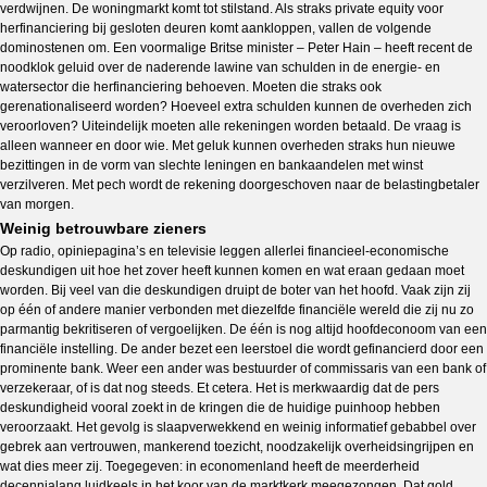
verdwijnen. De woningmarkt komt tot stilstand. Als straks private equity voor
herfinanciering bij gesloten deuren komt aankloppen, vallen de volgende
dominostenen om. Een voormalige Britse minister – Peter Hain – heeft recent de
noodklok geluid over de naderende lawine van schulden in de energie- en
watersector die herfinanciering behoeven. Moeten die straks ook
gerenationaliseerd worden? Hoeveel extra schulden kunnen de overheden zich
veroorloven? Uiteindelijk moeten alle rekeningen worden betaald. De vraag is
alleen wanneer en door wie. Met geluk kunnen overheden straks hun nieuwe
bezittingen in de vorm van slechte leningen en bankaandelen met winst
verzilveren. Met pech wordt de rekening doorgeschoven naar de belastingbetaler
van morgen.
Weinig betrouwbare zieners
Op radio, opiniepagina’s en televisie leggen allerlei financieel-economische
deskundigen uit hoe het zover heeft kunnen komen en wat eraan gedaan moet
worden. Bij veel van die deskundigen druipt de boter van het hoofd. Vaak zijn zij
op één of andere manier verbonden met diezelfde financiële wereld die zij nu zo
parmantig bekritiseren of vergoelijken. De één is nog altijd hoofdeconoom van een
financiële instelling. De ander bezet een leerstoel die wordt gefinancierd door een
prominente bank. Weer een ander was bestuurder of commissaris van een bank of
verzekeraar, of is dat nog steeds. Et cetera. Het is merkwaardig dat de pers
deskundigheid vooral zoekt in de kringen die de huidige puinhoop hebben
veroorzaakt. Het gevolg is slaapverwekkend en weinig informatief gebabbel over
gebrek aan vertrouwen, mankerend toezicht, noodzakelijk overheidsingrijpen en
wat dies meer zij. Toegegeven: in economenland heeft de meerderheid
decennialang luidkeels in het koor van de marktkerk meegezongen. Dat gold