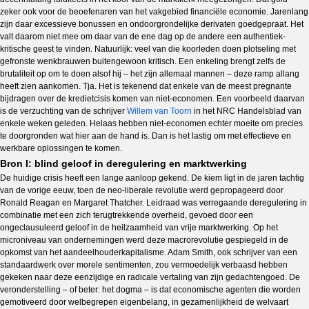
zeker ook voor de beoefenaren van het vakgebied financiële economie. Jarenlang
zijn daar excessieve bonussen en ondoorgrondelijke derivaten goedgepraat. Het
valt daarom niet mee om daar van de ene dag op de andere een authentiek-
kritische geest te vinden. Natuurlijk: veel van die koorleden doen plotseling met
gefronste wenkbrauwen buitengewoon kritisch. Een enkeling brengt zelfs de
brutaliteit op om te doen alsof hij – het zijn allemaal mannen – deze ramp allang
heeft zien aankomen. Tja. Het is tekenend dat enkele van de meest pregnante
bijdragen over de kredietcisis komen van niet-economen. Een voorbeeld daarvan
is de verzuchting van de schrijver
Willem van Toorn
in het NRC Handelsblad van
enkele weken geleden. Helaas hebben niet-economen echter moeite om precies
te doorgronden wat hier aan de hand is. Dan is het lastig om met effectieve en
werkbare oplossingen te komen.
Bron I: blind geloof in deregulering en marktwerking
De huidige crisis heeft een lange aanloop gekend. De kiem ligt in de jaren tachtig
van de vorige eeuw, toen de neo-liberale revolutie werd gepropageerd door
Ronald Reagan en Margaret Thatcher. Leidraad was verregaande deregulering in
combinatie met een zich terugtrekkende overheid, gevoed door een
ongeclausuleerd geloof in de heilzaamheid van vrije marktwerking. Op het
microniveau van ondernemingen werd deze macrorevolutie gespiegeld in de
opkomst van het aandeelhouderkapitalisme. Adam Smith, ook schrijver van een
standaardwerk over morele sentimenten, zou vermoedelijk verbaasd hebben
gekeken naar deze eenzijdige en radicale vertaling van zijn gedachtengoed. De
veronderstelling – of beter: het dogma – is dat economische agenten die worden
gemotiveerd door welbegrepen eigenbelang, in gezamenlijkheid de welvaart