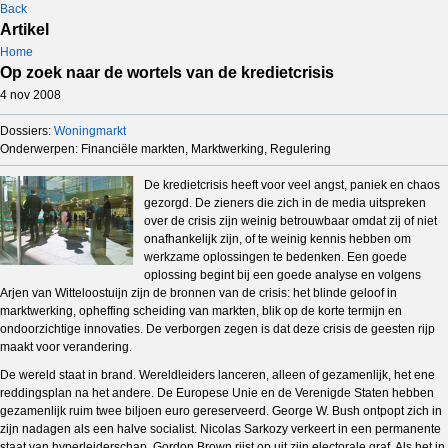
Back
Artikel
Home
Op zoek naar de wortels van de kredietcrisis
4 nov 2008
Dossiers:
Woningmarkt
Onderwerpen: Financiële markten, Marktwerking, Regulering
De kredietcrisis heeft voor veel angst, paniek en chaos
gezorgd. De zieners die zich in de media uitspreken
over de crisis zijn weinig betrouwbaar omdat zij of niet
onafhankelijk zijn, of te weinig kennis hebben om
werkzame oplossingen te bedenken. Een goede
oplossing begint bij een goede analyse en volgens
Arjen van Witteloostuijn zijn de bronnen van de crisis: het blinde geloof in
marktwerking, opheffing scheiding van markten, blik op de korte termijn en
ondoorzichtige innovaties. De verborgen zegen is dat deze crisis de geesten rijp
maakt voor verandering.
De wereld staat in brand. Wereldleiders lanceren, alleen of gezamenlijk, het ene
reddingsplan na het andere. De Europese Unie en de Verenigde Staten hebben
gezamenlijk ruim twee biljoen euro gereserveerd. George W. Bush ontpopt zich in
zijn nadagen als een halve socialist. Nicolas Sarkozy verkeert in een permanente
staat van hyperleiderschap. Gordon Brown rijst op uit zijn electorale graf. Als het in