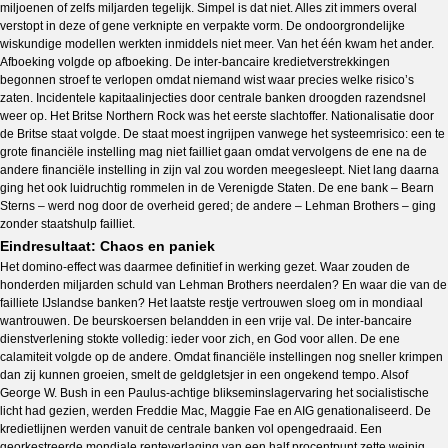
miljoenen of zelfs miljarden tegelijk. Simpel is dat niet. Alles zit immers overal
verstopt in deze of gene verknipte en verpakte vorm. De ondoorgrondelijke
wiskundige modellen werkten inmiddels niet meer. Van het één kwam het ander.
Afboeking volgde op afboeking. De inter-bancaire kredietverstrekkingen
begonnen stroef te verlopen omdat niemand wist waar precies welke risico’s
zaten. Incidentele kapitaalinjecties door centrale banken droogden razendsnel
weer op. Het Britse Northern Rock was het eerste slachtoffer. Nationalisatie door
de Britse staat volgde. De staat moest ingrijpen vanwege het systeemrisico: een te
grote financiële instelling mag niet failliet gaan omdat vervolgens de ene na de
andere financiële instelling in zijn val zou worden meegesleept. Niet lang daarna
ging het ook luidruchtig rommelen in de Verenigde Staten. De ene bank – Bearn
Sterns – werd nog door de overheid gered; de andere – Lehman Brothers – ging
zonder staatshulp failliet.
Eindresultaat: Chaos en paniek
Het domino-effect was daarmee definitief in werking gezet. Waar zouden de
honderden miljarden schuld van Lehman Brothers neerdalen? En waar die van de
failliete IJslandse banken? Het laatste restje vertrouwen sloeg om in mondiaal
wantrouwen. De beurskoersen belandden in een vrije val. De inter-bancaire
dienstverlening stokte volledig: ieder voor zich, en God voor allen. De ene
calamiteit volgde op de andere. Omdat financiële instellingen nog sneller krimpen
dan zij kunnen groeien, smelt de geldgletsjer in een ongekend tempo. Alsof
George W. Bush in een Paulus-achtige blikseminslagervaring het socialistische
licht had gezien, werden Freddie Mac, Maggie Fae en AIG genationaliseerd. De
kredietlijnen werden vanuit de centrale banken vol opengedraaid. Een
georkestreerde mondiale renteverlaging van een half procentpunt zette weinig