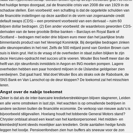
het huidige tempo doorgaat, zal de financiële crisis van 2008 die van 1929 in de
schaduw stellen. Een voorbeeld: een schatting is dat de opgetelde schulden van
de financiële instellingen op deze aardbol in de vorm van zogenaamde credit
default swaps (CDS) – een prominent voorbeeld van een derivaat – ruim 60
biljoen dollar bedragen. (2) Een ander voorbeeld: de waardeloos geworden CDS-
derivaten van de twee grootste Britse banken – Barclays en Royal Bank of
Scotland – bedragen met ieder drie biljoen euro meer dan het jaarlijkse bruto
binnenlands product van het Verenigd Koninkrijk. Bij dergelijke bedragen zinken
alle steunoperaties in het niet. Zelfs de 500 miljard pond van Gordon Brown cum
suis is klein grut. Het is de vraag of de overheden in staat zullen blijken te zijn
deze Hercules-opdracht met succes uit te voeren. Wouter Bos heeft meer dan de
helft van zijn steunfonds inmiddels in Aegon en ING moeten pompen. Lagere
overheden hebben een paar honderd miljoen in de IJslandse geldgeiser zien
verdwijnen. Dat gaat hard. Wat doet Wouter Bos als straks ook de Rabobank, de
SNS Bank en Van Lanschot op de deur kloppen? De toekomst zal het misschien
leren.
Angst over de nabije toekomst
Zeker is dat als de inter-bancaire kredietverstrekkingen blijven stagneren, Leiden
en alle verre omstreken in last zijn. Het wachten is op omvallende bedrijven in
andere sectoren buiten de financiële economie. De verkoop van nieuwe auto’s is
bijvoorbeeld stilgevallen. Hoelang houdt het tobbende General Motors stand?
Chrysler ontslaat alvast een kwart van het kantoorpersoneel. Het midden- en
kleinbedrijf komt steeds moeilijker aan kredieten. Grote aantallen hedge funds
leggen het loodje. Pensioenfondsen zien hun buffers als sneeuw voor de zon