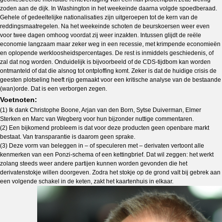
zoden aan de dijk. In Washington in het weekeinde daarna volgde spoedberaad.
Gehele of gedeeltelijke nationalisaties zijn uitgeroepen tot de kern van de
reddingsmaatregelen. Na het weekeinde schoten de beurskoersen weer even
voor twee dagen omhoog voordat zij weer inzakten. Intussen glijdt de reële
economie langzaam maar zeker weg in een recessie, met krimpende economieën
en oplopende werkloosheidspercentages. De rest is inmiddels geschiedenis, of
zal dat nog worden. Onduidelijk is bijvoorbeeld of de CDS-tijdbom kan worden
ontmanteld of dat die alsnog tot ontploffing komt. Zeker is dat de huidige crisis de
geesten plotseling heeft rijp gemaakt voor een kritische analyse van de bestaande
(wan)orde. Dat is een verborgen zegen.
Voetnoten:
(1) Ik dank Christophe Boone, Arjan van den Born, Sytse Duiverman, Elmer
Sterken en Marc van Wegberg voor hun bijzonder nuttige commentaren.
(2) Een bijkomend probleem is dat voor deze producten geen openbare markt
bestaat. Van transparantie is daarom geen sprake.
(3) Deze vorm van beleggen in – of speculeren met – derivaten vertoont alle
kenmerken van een Ponzi-schema of een kettingbrief. Dat wil zeggen: het werkt
zolang steeds weer andere partijen kunnen worden gevonden die het
derivatenstokje willen doorgeven. Zodra het stokje op de grond valt bij gebrek aan
een volgende schakel in de keten, zakt het kaartenhuis in elkaar.