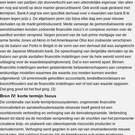
een keten van partijen zijn doorverkocht aan een uiteindelijke eigenaar. Van alles
en nog wat wordt op deze manier gesecuritiseerd. Ook wordt vaak gestoeid met
termijnen. Bank A zegt toe een specifiek derivaat over x maanden van bank B te
kopen tegen prijs z. De afgelopen jaren zijn bijna elke dag een paar nieuwe
derivaten op de markt geïntroduceerd. Mede vanwege de gemondialiseerde vrije
wereldmarkten konden zodoende financiële risico’s in complexe vormen over de
aardbol worden verspreid. Negen procent van de sub-prime mortgage van de
arme familie Jones uit Akron in het Amerikaanse Ohio kon zodoende verschijnen
op de balans van Fortis in België in de vorm van een derivaat dat was aangekocht
van de Japanse Mitsubishi-bank. De opeenhoping van dergelijke derivaten op de
balans van grote aantallen financiële instellingen over de hele wereld vormt een
uitdaging voor de waardebepalingtovenarij. Dat is een wereld apart. Binnen
financiële instellingen werken getalenteerde betawetenschappers aan complexe
wiskundige modellen waarmee die waarde zou moeten kunnen worden
uitgerekend. Uit arrenmoede geloofden accountants, kredietbeoordelaars en
toezichthouders wat de financiële instellingen wel of niet aan waarde opgaven.
Dat ging goed tot het fout ging. (3)
Bron IV: korte termijn focus
De combinatie van korte-termijnbonussystemen, ongeremde financiële
innovativiteit en aandeelhouderwaarde-obsessie heeft geleid tot een
voortdurende verbreding en verhoging van de derivatenpyramide. Verbreding
kwam tot stand via de mondiale verspreiding van de vruchten van het permanente
creatieve knip- en plakwerk van uiteenlopende risicovolle producten in
derivatenvorm. Verhoging werd gegoten in een vat van onverantwoorde nieuwe
producten. Het symbool daarvan zijn de Amerikaanse sub-prime mortgages