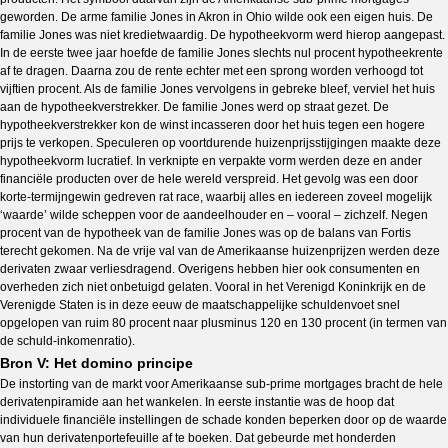
geworden. De arme familie Jones in Akron in Ohio wilde ook een eigen huis. De
familie Jones was niet kredietwaardig. De hypotheekvorm werd hierop aangepast.
In de eerste twee jaar hoefde de familie Jones slechts nul procent hypotheekrente
af te dragen. Daarna zou de rente echter met een sprong worden verhoogd tot
vijftien procent. Als de familie Jones vervolgens in gebreke bleef, verviel het huis
aan de hypotheekverstrekker. De familie Jones werd op straat gezet. De
hypotheekverstrekker kon de winst incasseren door het huis tegen een hogere
prijs te verkopen. Speculeren op voortdurende huizenprijsstijgingen maakte deze
hypotheekvorm lucratief. In verknipte en verpakte vorm werden deze en ander
financiële producten over de hele wereld verspreid. Het gevolg was een door
korte-termijngewin gedreven rat race, waarbij alles en iedereen zoveel mogelijk
‘waarde’ wilde scheppen voor de aandeelhouder en – vooral – zichzelf. Negen
procent van de hypotheek van de familie Jones was op de balans van Fortis
terecht gekomen. Na de vrije val van de Amerikaanse huizenprijzen werden deze
derivaten zwaar verliesdragend. Overigens hebben hier ook consumenten en
overheden zich niet onbetuigd gelaten. Vooral in het Verenigd Koninkrijk en de
Verenigde Staten is in deze eeuw de maatschappelijke schuldenvoet snel
opgelopen van ruim 80 procent naar plusminus 120 en 130 procent (in termen van
de schuld-inkomenratio).
Bron V: Het domino principe
De instorting van de markt voor Amerikaanse sub-prime mortgages bracht de hele
derivatenpiramide aan het wankelen. In eerste instantie was de hoop dat
individuele financiële instellingen de schade konden beperken door op de waarde
van hun derivatenportefeuille af te boeken. Dat gebeurde met honderden