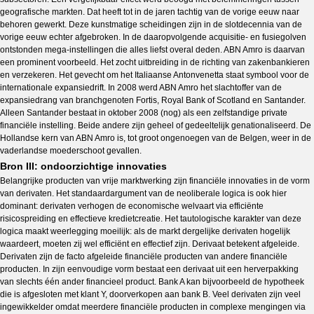
geografische markten. Dat heeft tot in de jaren tachtig van de vorige eeuw naar
behoren gewerkt. Deze kunstmatige scheidingen zijn in de slotdecennia van de
vorige eeuw echter afgebroken. In de daaropvolgende acquisitie- en fusiegolven
ontstonden mega-instellingen die alles liefst overal deden. ABN Amro is daarvan
een prominent voorbeeld. Het zocht uitbreiding in de richting van zakenbankieren
en verzekeren. Het gevecht om het Italiaanse Antonvenetta staat symbool voor de
internationale expansiedrift. In 2008 werd ABN Amro het slachtoffer van de
expansiedrang van branchgenoten Fortis, Royal Bank of Scotland en Santander.
Alleen Santander bestaat in oktober 2008 (nog) als een zelfstandige private
financiële instelling. Beide andere zijn geheel of gedeeltelijk genationaliseerd. De
Hollandse kern van ABN Amro is, tot groot ongenoegen van de Belgen, weer in de
vaderlandse moederschoot gevallen.
Bron III: ondoorzichtige innovaties
Belangrijke producten van vrije marktwerking zijn financiële innovaties in de vorm
van derivaten. Het standaardargument van de neoliberale logica is ook hier
dominant: derivaten verhogen de economische welvaart via efficiënte
risicospreiding en effectieve kredietcreatie. Het tautologische karakter van deze
logica maakt weerlegging moeilijk: als de markt dergelijke derivaten hogelijk
waardeert, moeten zij wel efficiënt en effectief zijn. Derivaat betekent afgeleide.
Derivaten zijn de facto afgeleide financiële producten van andere financiële
producten. In zijn eenvoudige vorm bestaat een derivaat uit een herverpakking
van slechts één ander financieel product. Bank A kan bijvoorbeeld de hypotheek
die is afgesloten met klant Y, doorverkopen aan bank B. Veel derivaten zijn veel
ingewikkelder omdat meerdere financiële producten in complexe mengingen via