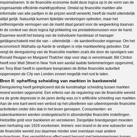
maximaliseren. In de financiële economie duikt deze logica op in de vorm van de
zogenaamde efficiënte-markthypothese. Omdat op financiële markten alle
informatie van alle partijen in de prijzen wordt verwerkt, heeft de markt uiteindelijk
altijd gelijk. Natuurlijk kunnen tijdelijke verstoringen optreden, maar het
zelfreinigende vermogen van de markt staat garant voor de wegwerking daarvan.
In de context van deze logica ligt prikkeling via prestatiebonussen voor de hand.
Daarmee wordt het belang van de individuele handelaar of manager
gelijkgeschakeld met die van – uiteindelijk – de aandeelhouder-eigenaar. Om het
economisch Walhalla op Aarde te vestigen is vrije marktwerking geboden. Dat
vergt de deregulering van de financiële markten zoals die door de opvolgers van
Ronald Reagan en Margaret Thatcher stap voor stap is vervolmaakt. Bill Clinton
heeft voor Wall Street in New York een aantal laatste belemmeringen opgeruimd,
en Tony Blair heeft in openbare toespraken de Britse financiële autoriteit
opgeroepen de City van Londen zoveel mogelijk met rust te laten.
Bron II: opheffing scheiding van markten in bankwereld
Deregulering heeft geïmpliceerd dat de kunstmatige scheiding tussen markten
moest worden opgeruimd. Een erfenis van de regulering van de financiële wereld
na de grote depressie in de jaren dertig was zo’n artificiële scheiding van markten.
Aan de ene kant werd een verbod op het uitoefenen van uiteenlopende financiële
activiteiten onder één dak in het leven geroepen. Consumenten- en
zakenbankieren werden ondergebracht in afzonderlijke financiële instellingen.
Hetzelfde gold voor bankieren en verzekeren. Dergelijke brandgangen moesten
een herhaling van 1929 voorkomen. Immers: een brand in de ene subsector van
de financiële wereld zou daarmee minder snel overslaan naar andere
subsectoren. Een vergelijkbaar effect werd beoogd met belemmeringen tussen