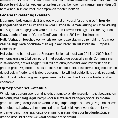
Bijvoorbeeld door bij wet vast te stellen dat banken die hun cliënten méér dan 5%
berekenen, hun contractuele afspraken moeten herzien.
Groene investeringskansen
Maar groei betekent in de 21ste eeuw eerst en vooral “groene groei”. Een klein
jaar geleden heeft de Organisatie voor Europese Samenwerking en Ontwikkeling
(OESO) de aftrap gegeven voor haar “Green Growth Strategy”. Ook de “Agenda
Duurzaamheid” en de “Green Deal” van oktober 2011 van het kabinet-
Rutte/Verhagen beschouwen wij als een serieuze stap in deze richting. Maar een
veel belangrijkere doorbraak zien wij in een recent initiatief van de Europese
Commissie.
Het volgende budget van de Europese Unie, dat loopt van 2014 tot 2020, heeft
een omvang van 1 biljoen euro. In het voorlopige voorstel van de Commissie is
20% daarvan, dat wil zeggen 200 miljard euro, bestemd voor investeringen in
groene groei. Wij hebben sterk de indruk dat de betekenis hiervan nog niet echt tot
de politiek in Nederland is doorgedrongen, terwijl het duidelijk is dat deze vanuit
de EU gestimuleerde groene groei enorme kansen biedt voor de Nederlandse
economie.
Oproep voor het Catshuis
Wij pleiten daarom voor een drieledige aanpak bij de tussenformatie: bezuinig én
hervorm, maar zorg tegelijkertijd voor nieuwe investeringen, vooral in groene
groei. Van de gedoogcoalitie wordt de afgelopen dagen steeds gezegd dat zij over
haar eigen schaduw zal moeten springen. Dat geldt zeker voor de eerste twee
onderwerpen, maar naar onze overtuiging niet minder voor het derde. Zonder
groene groei blijft onze welvaart permanent bedreigd.