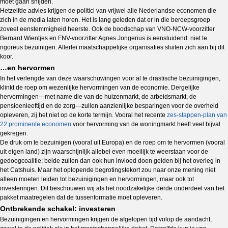
moet gaan snijden.
Hetzelfde advies krijgen de politici van vrijwel alle Nederlandse economen die
zich in de media laten horen. Het is lang geleden dat er in die beroepsgroep
zoveel eenstemmigheid heerste. Ook de boodschap van VNO-NCW-voorzitter
Bernard Wientjes en FNV-voorzitter Agnes Jongerius is eensluidend: niet te
rigoreus bezuinigen. Allerlei maatschappelijke organisaties sluiten zich aan bij dit
koor.
…en hervormen
In het verlengde van deze waarschuwingen voor al te drastische bezuinigingen,
klinkt de roep om wezenlijke hervormingen van de economie. Dergelijke
hervormingen—met name die van de huizenmarkt, de arbeidsmarkt, de
pensioenleeftijd en de zorg—zullen aanzienlijke besparingen voor de overheid
opleveren, zij het niet op de korte termijn. Vooral het recente
zes-stappen-plan van
22 prominente economen
voor hervorming van de woningmarkt heeft veel bijval
gekregen.
De druk om te bezuinigen (vooral uit Europa) en de roep om te hervormen (vooral
uit eigen land) zijn waarschijnlijk allebei even moeilijk te weerstaan voor de
gedoogcoalitie; beide zullen dan ook hun invloed doen gelden bij het overleg in
het Catshuis. Maar het oplopende begrotingstekort zou naar onze mening niet
alleen moeten leiden tot bezuinigingen en hervormingen, maar ook tot
investeringen. Dit beschouwen wij als het noodzakelijke derde onderdeel van het
pakket maatregelen dat de tussenformatie moet opleveren.
Ontbrekende schakel: investeren
Bezuinigingen en hervormingen krijgen de afgelopen tijd volop de aandacht,