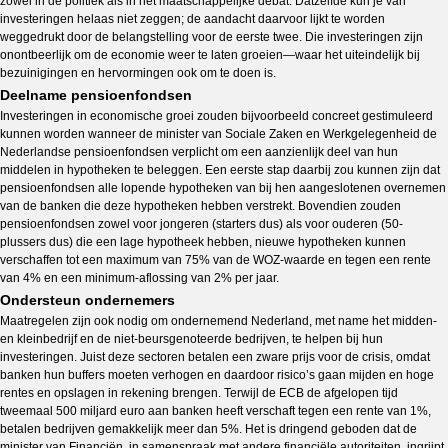
zowel in de politiek als in het maatschappelijke debat. Datzelfde kun je van
investeringen helaas niet zeggen; de aandacht daarvoor lijkt te worden
weggedrukt door de belangstelling voor de eerste twee. Die investeringen zijn
onontbeerlijk om de economie weer te laten groeien—waar het uiteindelijk bij
bezuinigingen en hervormingen ook om te doen is.
Deelname pensioenfondsen
Investeringen in economische groei zouden bijvoorbeeld concreet gestimuleerd
kunnen worden wanneer de minister van Sociale Zaken en Werkgelegenheid de
Nederlandse pensioenfondsen verplicht om een aanzienlijk deel van hun
middelen in hypotheken te beleggen. Een eerste stap daarbij zou kunnen zijn dat
pensioenfondsen alle lopende hypotheken van bij hen aangeslotenen overnemen
van de banken die deze hypotheken hebben verstrekt. Bovendien zouden
pensioenfondsen zowel voor jongeren (starters dus) als voor ouderen (50-
plussers dus) die een lage hypotheek hebben, nieuwe hypotheken kunnen
verschaffen tot een maximum van 75% van de WOZ-waarde en tegen een rente
van 4% en een minimum-aflossing van 2% per jaar.
Ondersteun ondernemers
Maatregelen zijn ook nodig om ondernemend Nederland, met name het midden-
en kleinbedrijf en de niet-beursgenoteerde bedrijven, te helpen bij hun
investeringen. Juist deze sectoren betalen een zware prijs voor de crisis, omdat
banken hun buffers moeten verhogen en daardoor risico’s gaan mijden en hoge
rentes en opslagen in rekening brengen. Terwijl de ECB de afgelopen tijd
tweemaal 500 miljard euro aan banken heeft verschaft tegen een rente van 1%,
betalen bedrijven gemakkelijk meer dan 5%. Het is dringend geboden dat de
minister van Financiën, in samenspraak met andere financiële autoriteiten, ingrijpt.