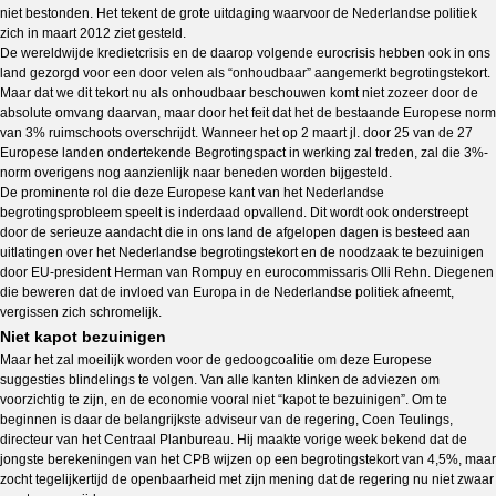
niet bestonden. Het tekent de grote uitdaging waarvoor de Nederlandse politiek
zich in maart 2012 ziet gesteld.
De wereldwijde kredietcrisis en de daarop volgende eurocrisis hebben ook in ons
land gezorgd voor een door velen als “onhoudbaar” aangemerkt begrotingstekort.
Maar dat we dit tekort nu als onhoudbaar beschouwen komt niet zozeer door de
absolute omvang daarvan, maar door het feit dat het de bestaande Europese norm
van 3% ruimschoots overschrijdt. Wanneer het op 2 maart jl. door 25 van de 27
Europese landen ondertekende Begrotingspact in werking zal treden, zal die 3%-
norm overigens nog aanzienlijk naar beneden worden bijgesteld.
De prominente rol die deze Europese kant van het Nederlandse
begrotingsprobleem speelt is inderdaad opvallend. Dit wordt ook onderstreept
door de serieuze aandacht die in ons land de afgelopen dagen is besteed aan
uitlatingen over het Nederlandse begrotingstekort en de noodzaak te bezuinigen
door EU-president Herman van Rompuy en eurocommissaris Olli Rehn. Diegenen
die beweren dat de invloed van Europa in de Nederlandse politiek afneemt,
vergissen zich schromelijk.
Niet kapot bezuinigen
Maar het zal moeilijk worden voor de gedoogcoalitie om deze Europese
suggesties blindelings te volgen. Van alle kanten klinken de adviezen om
voorzichtig te zijn, en de economie vooral niet “kapot te bezuinigen”. Om te
beginnen is daar de belangrijkste adviseur van de regering, Coen Teulings,
directeur van het Centraal Planbureau. Hij maakte vorige week bekend dat de
jongste berekeningen van het CPB wijzen op een begrotingstekort van 4,5%, maar
zocht tegelijkertijd de openbaarheid met zijn mening dat de regering nu niet zwaar