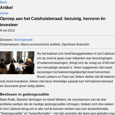
Back
Artikel
Home
Oproep aan het Catshuisberaad: bezuinig, hervorm én
investeer
9 mrt 2012
Dossiers:
Woningmarkt
Onderwerpen: Macro-economische politiek, Openbare financiën
Nu het kabinet zich heeft teruggetrokken in het Catshuis
om op zoek te gaan naar miljarden aan bezuinigingen
of lastenverzwaringen, dringt zich de vraag op of dit niet
een eenzijdige aanpak is. Velen suggereren dat naast
bezuinigen het kabinet tegelijkertijd moet hervormen.
Ruud Lubbers en Paul van Seters stellen dat dit kabinet
ook moet investeren. Alleen met deze drieledige aanpak kan het kabinet welvaart
en duurzame groei veilig stellen.
Beslissen in gedoogcoalitie
Mark Rutte, Maxime Verhagen en Geert Wilders, de voormannen van de drie
politieke partijen die de huidige gedoogcoalitie schragen, trekken zich drie weken
in het Catshuis terug om in alle rust te kunnen werken aan een tussenformatie.
“Gedoogcoalitie” en “tussenformatie”—het zijn woorden die twee jaar geleden nog