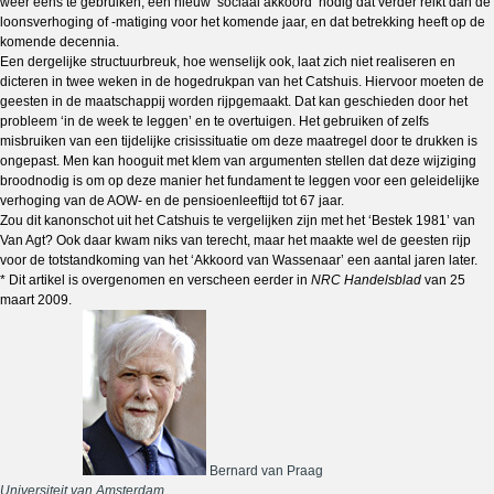
weer eens te gebruiken, een nieuw ‘sociaal akkoord’ nodig dat verder reikt dan de
loonsverhoging of -matiging voor het komende jaar, en dat betrekking heeft op de
komende decennia.
Een dergelijke structuurbreuk, hoe wenselijk ook, laat zich niet realiseren en
dicteren in twee weken in de hogedrukpan van het Catshuis. Hiervoor moeten de
geesten in de maatschappij worden rijpgemaakt. Dat kan geschieden door het
probleem ‘in de week te leggen’ en te overtuigen. Het gebruiken of zelfs
misbruiken van een tijdelijke crisissituatie om deze maatregel door te drukken is
ongepast. Men kan hooguit met klem van argumenten stellen dat deze wijziging
broodnodig is om op deze manier het fundament te leggen voor een geleidelijke
verhoging van de AOW- en de pensioenleeftijd tot 67 jaar.
Zou dit kanonschot uit het Catshuis te vergelijken zijn met het ‘Bestek 1981’ van
Van Agt? Ook daar kwam niks van terecht, maar het maakte wel de geesten rijp
voor de totstandkoming van het ‘Akkoord van Wassenaar’ een aantal jaren later.
* Dit artikel is overgenomen en verscheen eerder in
NRC Handelsblad
van 25
maart 2009.
Bernard van Praag
Universiteit van Amsterdam