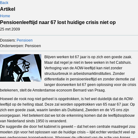
Back
Artikel
Home
Pensioenleeftijd naar 67 lost huidige crisis niet op
25 mrt 2009
Dossiers:
Pensioen
Onderwerpen: Pensioen
Blijven werken tot 67 jaar is op zich een goede zaak.
Maar dat regel je niet in twee weken in het Catshuis.
Verhoging van de AOW-leeftijd kan niet zonder
structuurbreuk in arbeidsmarktinstituties. Zonder
differentiatie in pensioenleeftijd en zonder demotie zal
langer doorwerken tot 67 geen oplossing voor de crisis
betekenen, stelt de Amsterdamse econoom Bernard van Praag.
Hoewel de rook nog niet geheel is opgetrokken, is het wel duidelijk dat de AOW-
leeftijd op de helling staat. Deze zal worden opgetrokken van 65 naar 67 jaar. Op
zich een goede zaak, waarin landen als Duitsland, Zweden en de VS ons zijn
voorgegaan. Het betekent dat we tot de erkenning komen dat de leeftijdsopbouw
van Nederland sinds 1950 is veranderd.
De suggestie die door het kabinet is gewekt – dat het een centrale maatregel zou
moeten zijn voor het oplossen van de huidige crisis – lijkt echter verdacht veel op
een gedwongen koppelverkoop. Wanneer de uitkomst van de actie van Agnes