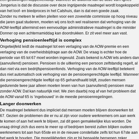
Jongerius is dat de discussie over deze ingrijpende maatregel wordt losgekoppeld
van het loof- en biedproces in het Catshuis, dan is dat een goede zaak.
Zonder nu meteen te willen pleiten voor een zoveelste commissie op hoog niveau
die jaren gaat studeren, moeten wij ons toch wel realiseren dat verhoging van de
AOW-leeftijd allerminst een eenvoudige administratieve maatregel is die minister
Donner op een achternamiddag kan doordrukken. Er zit veel meer aan vast.
Verhoging pensioenleeftijd is complex
Ongetwijfeld leidt de maatregel tot een verlaging van de AOW-premie en een
verlaging van de overheidsbijdrage aan de AOW. De vraag is echter hoe de
periode van 65 tot 67 moet worden ingevuld. Zoals bekend is AOW iets anders dan
(aanvullend) pensioen. Pensioen is de uitkering een persoon zelfstandig regelt, al
dan niet via een bedrijfspensioenfonds. Verhoging van de AOW-leeftijd betekent
dus niet automatisch ook verhoging van de pensioengerechtigde leeftijd. Wanneer
die pensioengerechtigde leeftijd op 65 gehandhaafd blijft, zouden mensen
gedurende twee jaar alleen moeten leven van hun (aanvullend) pensioen maar
zonder AOW. Dat kan natuurlijk niet. We zien daarbij nog af van het probleem dat
de AOW vanaf 65 is ‘ingebouwd’ in de meeste pensioenregelingen.
Langer doorwerken
De maatregel betekent dus impliciet dat mensen moeten blijven doorwerken tot
67. Gezien de problemen die er nu al zijn voor oudere werknemers om aan werk
te komen of aan het werk te blijven, zal dit geen gemakkelijke klus worden. De
vraag dringt zich dus eens te meer op of bedrijven bereid zullen blijken oudere
werknemers tot aan hun 65ste en in de nieuwe constellatie zelfs tot hun 67ste aan
het werk te houden. Die mogelijkheden zijn er bij bepaalde beroepen zeker.