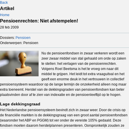
Back
Artikel
Home
Pensioenrechten: Niet afstempelen!
28 feb 2009
Dossiers:
Pensioen
Onderwerpen: Pensioen
Nu de pensioenfondsen in zwaar verkeren wordt een
zeer zwaar middel van stal gehaald om orde op zaken
te stellen: het verlagen van de pensioenrechten.
Volgens Roel Beetsma is het te vroeg om naar dit
middel te grijpen. Het leidt tot extra vraaguitval en het
geeft een enorme deuk in het vertrouwen in collectief
pensioensysteem waardoor op de lange termijn de onzekerheid alleen nog maar
extra toeneemt. Herstel van de dekkingsgraden van pensioenfondsen kan beter
plaatsvinden door af te zien van indexatie en de pensioenleeftijd op te hogen.
Lage dekkingsgraad
Het Nederlandse pensioensysteem bevindt zich in zwaar weer. Door de crisis op
de financiële markten is de dekkingsgraag van een groot aantal pensioenfondsen
(waaronder het ABP en PGGM) tot ver onder de vereiste 105% gedaald. Deze
fondsen moeten daarom herstelplannen presenteren. Oorspronkelijk zouden ze