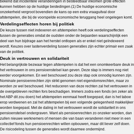
bekend dat incidentele veranderingen in besteedbaar inkomen grote effecten
kunnen hebben op de huidige bestedingen.(1) De huidige economische
onzekerheid vergroot bovendien de kans op een extra vraaguitval door
afstempelen, die bij de voorspelde economische teruggang heel ongelegen komt.
Verdelingseffecten horen bij politiek
De keuze tussen niet indexeren en afstempelen heeft ook verdelingseffecten
tussen de generaties omdat de oudsten onder de bejaarden waarschijnlijk een
deel van hun bijdrage aan het herstel ontlopen als er enkel niet geïndexeerd
wordt. Keuzes over lastenverdeling tussen generaties zijn echter primair een zaak
van de politiek.
Deuk in vertrouwen en solidariteit
Het belangrijkste bezwaar tegen afstempelen is dat het een onomkeerbare deuk in
het vertrouwen in ons pensioenstelsel kan geven. Deze stap is immers nog niet
eerder voorgekomen. En wel beschouwd zou deze stap ook onnodig kunnen zijn.
Nominale pensioenrechten zijn strikt genomen niet eigendomsrechten, maar zo
worden ze wel beschouwd. Het reduceren van deze rechten zal het vertrouwen in
de overgebleven rechten fors beschadigen. Immers zodra een fonds (en zeker als
het ABP dit zou doen) het afstempelen eenmaal heeft toegepast, dan is het taboe
erop verdwenen en zal het afstempelen bij een volgende gelegenheid makkelijker
worden toegepast. Met de daling in het vertrouwen wordt de solidariteit in ons
pensioenstelsel ondergraven. Want als pensioenrechten zo onzeker worden, dan
zullen nieuwe werknemers of mensen die van baan veranderen niet meer in een
collectief fonds hun pensioenrechten willen opbouwen, maar dit liever zelf doen.
De risicodeling tussen de generaties wordt daarmee ondermijnd.