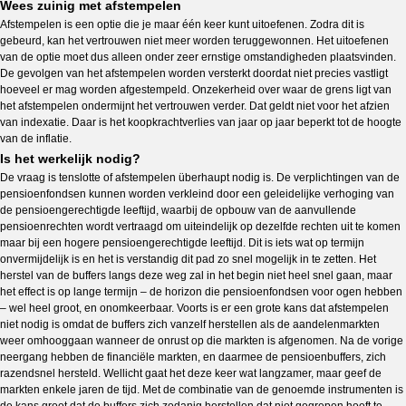
Wees zuinig met afstempelen
Afstempelen is een optie die je maar één keer kunt uitoefenen. Zodra dit is
gebeurd, kan het vertrouwen niet meer worden teruggewonnen. Het uitoefenen
van de optie moet dus alleen onder zeer ernstige omstandigheden plaatsvinden.
De gevolgen van het afstempelen worden versterkt doordat niet precies vastligt
hoeveel er mag worden afgestempeld. Onzekerheid over waar de grens ligt van
het afstempelen ondermijnt het vertrouwen verder. Dat geldt niet voor het afzien
van indexatie. Daar is het koopkrachtverlies van jaar op jaar beperkt tot de hoogte
van de inflatie.
Is het werkelijk nodig?
De vraag is tenslotte of afstempelen überhaupt nodig is. De verplichtingen van de
pensioenfondsen kunnen worden verkleind door een geleidelijke verhoging van
de pensioengerechtigde leeftijd, waarbij de opbouw van de aanvullende
pensioenrechten wordt vertraagd om uiteindelijk op dezelfde rechten uit te komen
maar bij een hogere pensioengerechtigde leeftijd. Dit is iets wat op termijn
onvermijdelijk is en het is verstandig dit pad zo snel mogelijk in te zetten. Het
herstel van de buffers langs deze weg zal in het begin niet heel snel gaan, maar
het effect is op lange termijn – de horizon die pensioenfondsen voor ogen hebben
– wel heel groot, en onomkeerbaar. Voorts is er een grote kans dat afstempelen
niet nodig is omdat de buffers zich vanzelf herstellen als de aandelenmarkten
weer omhooggaan wanneer de onrust op die markten is afgenomen. Na de vorige
neergang hebben de financiële markten, en daarmee de pensioenbuffers, zich
razendsnel hersteld. Wellicht gaat het deze keer wat langzamer, maar geef de
markten enkele jaren de tijd. Met de combinatie van de genoemde instrumenten is