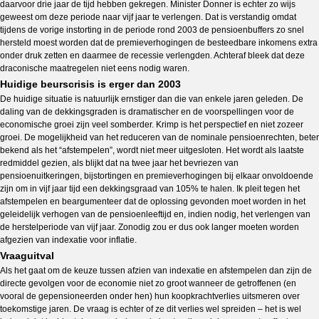
daarvoor drie jaar de tijd hebben gekregen. Minister Donner is echter zo wijs
geweest om deze periode naar vijf jaar te verlengen. Dat is verstandig omdat
tijdens de vorige instorting in de periode rond 2003 de pensioenbuffers zo snel
hersteld moest worden dat de premieverhogingen de besteedbare inkomens extra
onder druk zetten en daarmee de recessie verlengden. Achteraf bleek dat deze
draconische maatregelen niet eens nodig waren.
Huidige beurscrisis is erger dan 2003
De huidige situatie is natuurlijk ernstiger dan die van enkele jaren geleden. De
daling van de dekkingsgraden is dramatischer en de voorspellingen voor de
economische groei zijn veel somberder. Krimp is het perspectief en niet zozeer
groei. De mogelijkheid van het reduceren van de nominale pensioenrechten, beter
bekend als het “afstempelen”, wordt niet meer uitgesloten. Het wordt als laatste
redmiddel gezien, als blijkt dat na twee jaar het bevriezen van
pensioenuitkeringen, bijstortingen en premieverhogingen bij elkaar onvoldoende
zijn om in vijf jaar tijd een dekkingsgraad van 105% te halen. Ik pleit tegen het
afstempelen en beargumenteer dat de oplossing gevonden moet worden in het
geleidelijk verhogen van de pensioenleeftijd en, indien nodig, het verlengen van
de herstelperiode van vijf jaar. Zonodig zou er dus ook langer moeten worden
afgezien van indexatie voor inflatie.
Vraaguitval
Als het gaat om de keuze tussen afzien van indexatie en afstempelen dan zijn de
directe gevolgen voor de economie niet zo groot wanneer de getroffenen (en
vooral de gepensioneerden onder hen) hun koopkrachtverlies uitsmeren over
toekomstige jaren. De vraag is echter of ze dit verlies wel spreiden – het is wel