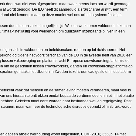
 werk doen wat niet was afgesproken, maar waar ineens toch om wordt gevraagd.
m af wordt gegooid. De ILO heeft dit aangeduid als
'discharge at will'
, een term
rland niet kennen, maar op deze manier wel ons arbeidssysteem 'insluipt'.
lussen doen in een zo kort mogelijke tijd. Wil een werknemer voldoende inkomen
 Dit maakt het lastig voor werkenden om duurzaam inzetbaar te blijven in een
enigen zich in vakbonden en beleidsmakers roepen op tot richtsnoeren. Het
ngekondigd tijdens het voorzitterschap van de EU in de tweede helft van 2018 een
oog tussen vakbeweging en platforms: acht Europese crowdsourcingplatforms, de
en om de geschillen tussen crowdworkers, klanten en crowdsourcingplatforms op
spraken gemaakt met Uber en in Zweden is zelfs een cao gesloten met platform
 betekent vaak dat mensen en de samenleving moeten veranderen, maar veel is
van ons hieraan te onttrekken omdat bepaalde verdienmodellen niet in het plaatje
 te hebben. Gekeken moet eerst worden naar bestaande wet- en regelgeving. Past
 steunen, maar wanneer de technologische disruptie gebruikt of misbruikt wordt
iden dat een arbeidsverhouding wordt uitgesloten, COM (2016) 356, p. 14 met