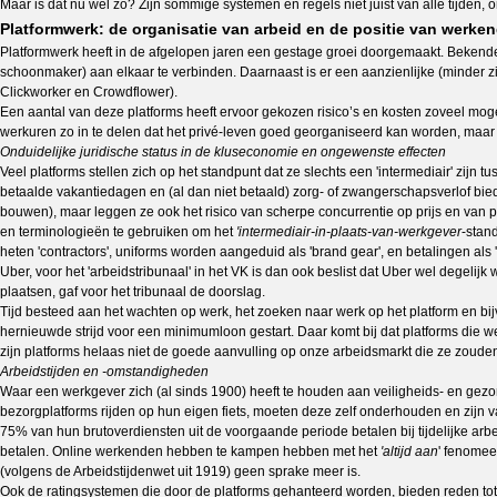
Maar is dat nu wel zo? Zijn sommige systemen en regels niet juist van alle tij
Platformwerk: de organisatie van arbeid en de positie van werke
Platformwerk heeft in de afgelopen jaren een gestage groei doorgemaakt. Bekende 
schoonmaker) aan elkaar te verbinden. Daarnaast is er een aanzienlijke (minder 
Clickworker en Crowdflower).
Een aantal van deze platforms heeft ervoor gekozen risico’s en kosten zoveel mog
werkuren zo in te delen dat het privé-leven goed georganiseerd kan worden, maar n
Onduidelijke juridische status in de kluseconomie en ongewenste effecten
Veel platforms stellen zich op het standpunt dat ze slechts een 'intermediair' zi
betaalde vakantiedagen en (al dan niet betaald) zorg- of zwangerschapsverlof bied
bouwen), maar leggen ze ook het risico van scherpe concurrentie op prijs en van pi
en terminologieën te gebruiken om het
'intermediair-in-plaats-van-werkgever
-stand
heten 'contractors', uniforms worden aangeduid als 'brand gear', en betalingen als 
Uber, voor het 'arbeidstribunaal' in het VK is dan ook beslist dat Uber wel degeli
plaatsen, gaf voor het tribunaal de doorslag.
Tijd besteed aan het wachten op werk, het zoeken naar werk op het platform en bijv
hernieuwde strijd voor een minimumloon gestart. Daar komt bij dat platforms die 
zijn platforms helaas niet de goede aanvulling op onze arbeidsmarkt die ze zoude
Arbeidstijden en -omstandigheden
Waar een werkgever zich (al sinds 1900) heeft te houden aan veiligheids- en gez
bezorgplatforms rijden op hun eigen fiets, moeten deze zelf onderhouden en zijn 
75% van hun brutoverdiensten uit de voorgaande periode betalen bij tijdelijke arbe
betalen. Online werkenden hebben te kampen hebben met het
'altijd aan
' fenomee
(volgens de Arbeidstijdenwet uit 1919) geen sprake meer is.
Ook de ratingsystemen die door de platforms gehanteerd worden, bieden reden tot 