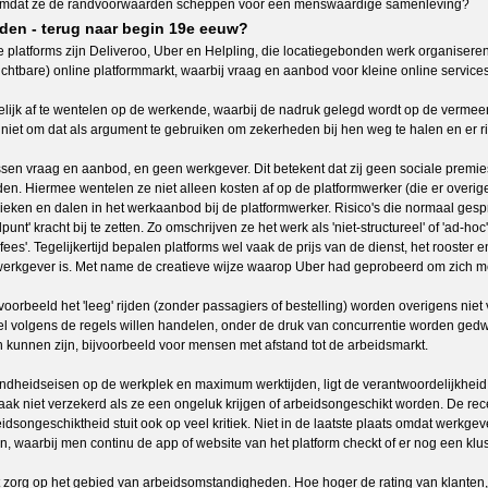
den, omdat ze de randvoorwaarden scheppen voor een menswaardige samenleving?
nden - terug naar begin 19e eeuw?
platforms zijn Deliveroo, Uber en Helpling, die locatiegebonden werk organiseren
zichtbare) online platformmarkt, waarbij vraag en aanbod voor kleine online serv
elijk af te wentelen op de werkende, waarbij de nadruk gelegd wordt op de vermeen
iet om dat als argument te gebruiken om zekerheden bij hen weg te halen en er ris
jn tussen vraag en aanbod, en geen werkgever. Dit betekent dat zij geen sociale p
en. Hiermee wentelen ze niet alleen kosten af op de platformwerker (die er overige
eken en dalen in het werkaanbod bij de platformwerker. Risico's die normaal gespro
punt' kracht bij te zetten. Zo omschrijven ze het werk als 'niet-structureel' of 'ad-hoc'
'fees'. Tegelijkertijd bepalen platforms wel vaak de prijs van de dienst, het roost
jk werkgever is. Met name de creatieve wijze waarop Uber had geprobeerd om zich me
oorbeeld het 'leeg' rijden (zonder passagiers of bestelling) worden overigens niet 
wel volgens de regels willen handelen, onder de druk van concurrentie worden gedw
n kunnen zijn, bijvoorbeeld voor mensen met afstand tot de arbeidsmarkt.
ondheidseisen op de werkplek en maximum werktijden, ligt de verantwoordelijkheid
vaak niet verzekerd als ze een ongeluk krijgen of arbeidsongeschikt worden. De r
idsongeschiktheid stuit ook op veel kritiek. Niet in de laatste plaats omdat werkge
n, waarbij men continu de app of website van het platform checkt of er nog een kl
zorg op het gebied van arbeidsomstandigheden. Hoe hoger de rating van klanten, h