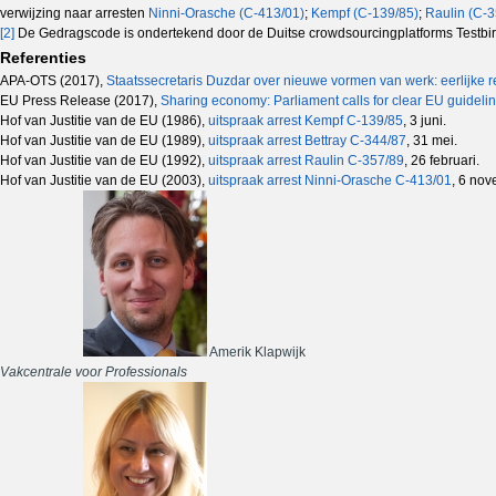
verwijzing naar arresten
Ninni-Orasche (C-413/01)
;
Kempf (C-139/85)
;
Raulin (C-3
[2]
De Gedragscode is ondertekend door de Duitse crowdsourcingplatforms Testbirds
Referenties
APA-OTS (2017),
Staatssecretaris Duzdar over nieuwe vormen van werk: eerlijke r
EU Press Release (2017),
Sharing economy: Parliament calls for clear EU guideli
Hof van Justitie van de EU (1986),
uitspraak arrest Kempf C-139/85
, 3 juni.
Hof van Justitie van de EU (1989),
uitspraak arrest Bettray C-344/87
, 31 mei.
Hof van Justitie van de EU (1992),
uitspraak arrest Raulin C-357/89
, 26 februari.
Hof van Justitie van de EU (2003),
uitspraak arrest Ninni-Orasche C-413/01
, 6 nov
Amerik Klapwijk
Vakcentrale voor Professionals