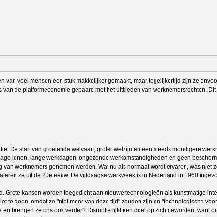
n van veel mensen een stuk makkelijker gemaakt, maar tegelijkertijd zijn ze on
 van de platformeconomie gepaard met het uitkleden van werknemersrechten. Dit 
utie. De start van groeiende welvaart, groter welzijn en een steeds mondigere wer
kt. Lage lonen, lange werkdagen, ongezonde werkomstandigheden en geen beschermi
 van werknemers genomen werden. Wat nu als normaal wordt ervaren, was niet zo
dateren ze uit de 20e eeuw. De vijfdaagse werkweek is in Nederland in 1960 ing
ijd. Grote kansen worden toegedicht aan nieuwe technologieën als kunstmatige intell
niet te doen, omdat ze "niet meer van deze tijd" zouden zijn en "technologische vo
k en brengen ze ons ook verder? Disruptie lijkt een doel op zich geworden, want o