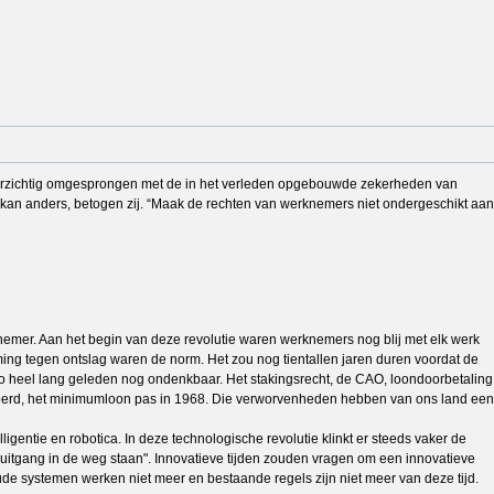
voorzichtig omgesprongen met de in het verleden opgebouwde zekerheden van
kan anders, betogen zij. “Maak de rechten van werknemers niet ondergeschikt aan
knemer. Aan het begin van deze revolutie waren werknemers nog blij met elk werk
ng tegen ontslag waren de norm. Het zou nog tientallen jaren duren voordat de
 heel lang geleden nog ondenkbaar. Het stakingsrecht, de CAO, loondoorbetaling
evoerd, het minimumloon pas in 1968. Die verworvenheden hebben van ons land een
igentie en robotica. In deze technologische revolutie klinkt er steeds vaker de
oruitgang in de weg staan". Innovatieve tijden zouden vragen om een innovatieve
ude systemen werken niet meer en bestaande regels zijn niet meer van deze tijd.