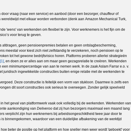
 door vraag (naar een service) en aanbod (door een bezorger, chauffeur of
ices wereldwijd met elkaar worden verbonden (denk aan Amazon Mechanical Turk,
de 'wens' van werkenden om flexibel te zijn. Voor werknemers is het fijn om de
ico’s voor terug te geven.
remies afdragen, geen pensioenpremies betalen en geen ontslagbescherming,
ns meestal voor kiest zich niet zelfstandig te verzekeren, noch pensioen op te
ken tot het gewone bedrijfsrisico horen. Platforms proberen allerlei strategieën
[1]
, en doen ze er alles aan om maar geen gezagsrelatie te creëren. Werkenden
er en een minimumpercentage van aan te nemen werk. In de zaak Aslam Farrar e.o. v.
t juridisch ingewikkelde constructies buiten enige relatie met de werkenden te
vergoed. Deze constructie is feitelijk een vorm van stukloon. Daarmee is zelfs een
ongen dit soort constructies ook serieus te overwegen. Zonder gelijk speelveld
 in het geval van platformwerk vaak ook volledig bij de werkenden. Werkenden van
ecente aankondiging van
Deliveroo
dat zij hun bezorgers maximaal een maand lang
vers verplicht zijn hun werknemers bij arbeidsongeschiktheid twee jaar door te
us is binnengekomen, waardoor van een duidelijke afbakening van de werktijd
oe beter de positie op het platform en hoe sneller men weer wordt 'geboekt' voor