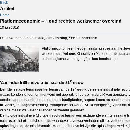
Back
Artikel
Home
Platformeconomie – Houd rechten werknemer overeind
18 jun 2018
Onderwerpen: Arbeidsmarkt, Globalisering, Sociale zekerheid
Platformeconomieën hebben sinds hun bestaan het leve
werknemers. Volgens Klapwijk en Muller gaat de opmars
technologische vooruitgang”, is hun boodschap.
e
Van industriële revolutie naar de 21
eeuw
e
Een klein stapje terug naar het begin van de 19
eeuw: de eerste industriële revol
wat ze konden krijgen en hier werd grif gebruik (of eerder misbruik) van gemaa
eerste stappen naar betere arbeidsomstandigheden, hogere lonen en bescherming
bij ziekte, ontslagbescherming, zwangerschapsverlof, ARBO wetgeving. Allemaal 
van de meest welvarende landen ter wereld gemaakt.
De huidige industriële (digitale) revolutie brengt een uitdagende en interessante t
roep, expliciet of impliciet, om de waardevolle verworvenheden uit het verleden te
oplossingen op de arbeidsmarkt. Maar hoe innovatief zijn die oplossingen werkelij