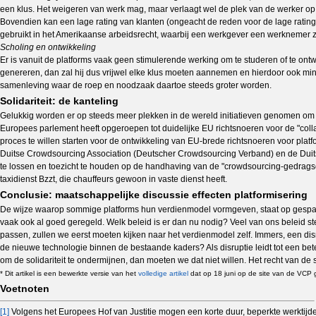
een klus. Het weigeren van werk mag, maar verlaagt wel de plek van de werker op
Bovendien kan een lage rating van klanten (ongeacht de reden voor de lage rating)
gebruikt in het Amerikaanse arbeidsrecht, waarbij een werkgever een werknemer zo
Scholing en ontwikkeling
Er is vanuit de platforms vaak geen stimulerende werking om te studeren of te on
genereren, dan zal hij dus vrijwel elke klus moeten aannemen en hierdoor ook mind
samenleving waar de roep en noodzaak daartoe steeds groter worden.
Solidariteit: de kanteling
Gelukkig worden er op steeds meer plekken in de wereld initiatieven genomen om 
Europees parlement heeft opgeroepen tot duidelijke EU richtsnoeren voor de "coll
proces te willen starten voor de ontwikkeling van EU-brede richtsnoeren voor platf
Duitse Crowdsourcing Association (Deutscher Crowdsourcing Verband) en de Duits
te lossen en toezicht te houden op de handhaving van de "crowdsourcing-gedrags
taxidienst Bzzt, die chauffeurs gewoon in vaste dienst heeft.
Conclusie: maatschappelijke discussie effecten platformisering
De wijze waarop sommige platforms hun verdienmodel vormgeven, staat op gespan
vaak ook al goed geregeld. Welk beleid is er dan nu nodig? Veel van ons beleid s
passen, zullen we eerst moeten kijken naar het verdienmodel zelf. Immers, een di
de nieuwe technologie binnen de bestaande kaders? Als disruptie leidt tot een be
om de solidariteit te ondermijnen, dan moeten we dat niet willen. Het recht van de
* Dit artikel is een bewerkte versie van het
volledige artikel
dat op 18 juni op de site van de VCP g
Voetnoten
[1]
Volgens het Europees Hof van Justitie mogen een korte duur, beperkte werktijde