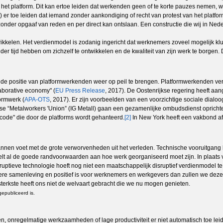
 het platform. Dit kan ertoe leiden dat werkenden geen of te korte pauzes nemen,
 er toe leiden dat iemand zonder aankondiging of recht van protest van het platfor
nder opgaaf van reden en per direct kan ontslaan. Een constructie die wij in Nede
twikkelen. Het verdienmodel is zodanig ingericht dat werknemers zoveel mogelijk k
er tijd hebben om zichzelf te ontwikkelen en de kwaliteit van zijn werk te borgen.
de positie van platformwerkenden weer op peil te brengen. Platformwerkenden ver
aborative economy" (
EU Press Release
, 2017). De Oostenrijkse regering heeft aa
ormwerk (
APA-OTS
, 2017). Er zijn voorbeelden van een voorzichtige sociale dial
e “Metalworkers 'Union” (IG Metall) gaan een gezamenlijke ombudsdienst opricht
code" die door de platforms wordt gehanteerd.
[2]
In New York heeft een vakbond af
nen voet met de grote verworvenheden uit het verleden. Technische vooruitgang
telt al de goede randvoorwaarden aan hoe werk georganiseerd moet zijn. In plaats 
sruptieve technologie hoeft nog niet een maatschappelijk disruptief verdienmodel
tere samenleving en positief is voor werknemers en werkgevers dan zullen we deze
 sterkste heeft ons niet de welvaart gebracht die we nu mogen genieten.
epubliceerd is.
n, onregelmatige werkzaamheden of lage productiviteit er niet automatisch toe le