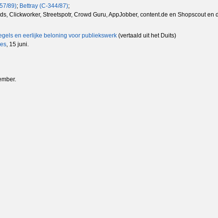
57/89)
;
Bettray (C-344/87)
;
, Clickworker, Streetspotr, Crowd Guru, AppJobber, content.de en Shopscout en do
egels en eerlijke beloning voor publiekswerk
(vertaald uit het Duits)
nes
, 15 juni.
ember.