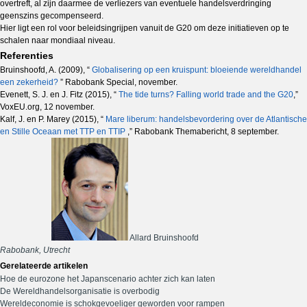
overtreft, al zijn daarmee de verliezers van eventuele handelsverdringing
geenszins gecom­penseerd.
Hier ligt een rol voor beleidsingrijpen vanuit de G20 om deze initiatieven op te
schalen naar mondiaal niveau.
Referenties
Bruinshoofd, A. (2009), “
Globalisering op een kruispunt: bloeiende wereldhandel
een zekerheid?
” Rabobank Special, november.
Evenett, S. J. en J. Fitz (2015), “
The tide turns? Falling world trade and the G20
,”
VoxEU.org, 12 november.
Kalf, J. en P. Marey (2015), “
Mare liberum: handelsbevordering over de Atlantische
en Stille Oceaan met TTP en TTIP
,” Rabobank Themabericht, 8 september.
Allard Bruinshoofd
Rabobank, Utrecht
Gerelateerde artikelen
Hoe de eurozone het Japanscenario achter zich kan laten
De Wereldhandelsorganisatie is overbodig
Wereldeconomie is schokgevoeliger geworden voor rampen