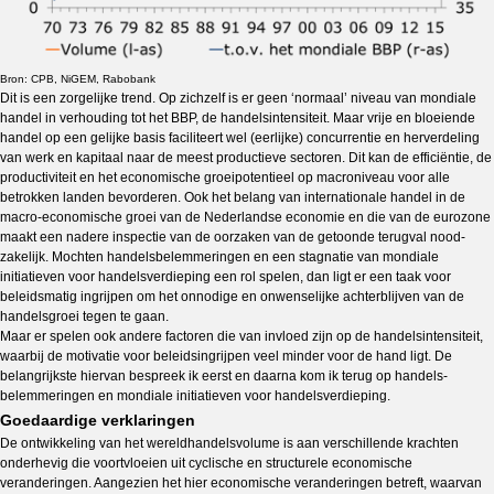
Bron: CPB, NiGEM, Rabobank
Dit is een zorgelijke trend. Op zichzelf is er geen ‘normaal’ niveau van mondiale
handel in verhouding tot het BBP, de handelsintensiteit. Maar vrije en bloeiende
handel op een gelijke basis faciliteert wel (eerlijke) concur­ren­tie en herverdeling
van werk en kapitaal naar de meest productieve sectoren. Dit kan de effi­ci­ëntie, de
productiviteit en het economische groeipotentieel op macroniveau voor alle
betrokken landen bevorderen. Ook het belang van internationale handel in de
macro-economische groei­ van de Ne­der­landse economie en die van de eurozone
maakt een nadere inspectie van de oorzaken van de getoonde terugval nood­
zakelijk. Mochten handels­be­lem­meringen en een stagnatie van mondiale
initiatieven voor handelsverdieping een rol spelen, dan ligt er een taak voor
beleidsmatig ingrijpen om het on­no­dige en onwenselijke achterblijven van de
handelsgroei tegen te gaan.
Maar er spelen ook andere factoren die van invloed zijn op de handelsintensiteit,
waarbij de moti­vatie voor beleidsingrijpen veel minder voor de hand ligt. De
belangrijkste hiervan bespreek ik eerst en daarna kom ik terug op handels­
belemmeringen en mondiale initiatieven voor handelsver­dieping.
Goedaardige verklaringen
De ontwikkeling van het wereldhandelsvolume is aan verschillende krachten
onderhevig die voortvloeien uit cyclische en structurele economische
veranderingen. Aangezien het hier economische veranderin­gen betreft, waarvan