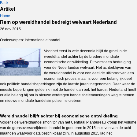
Back
Artikel
Home
Rem op wereldhandel bedreigt welvaart Nederland
26 nov 2015
Onderwerpen: Internationale handel
Voor het eerst in vele decennia blijft de groei in de
wereldhandel achter bij de bredere mondiale
economische ontwikkeling. Dit vormt een bedreiging
voor de Nederlandse welvaart. Het achterblijven van
de wereldhandel is voor een deel de uitkomst van een
economisch proces, maar is voor een belangrijk deel
ook politiek: handelsbeperkingen zijn de laatste jaren toegenomen. Daar waar de
meeste beperkingen gelden krimpt de handel dan ook het hardst. Nederland heeft
er alle belang bij om in nieuwe verdragen
handelsbelemmeringen weg te nemen
en nieuwe mondiale handelsimpulsen te creëren.
Wereldhandel blijft achter bij economische ontwikkeling
Volgens de wereldhandelsmonitor van het Cen­traal Planbureau kromp het volume
van de grens­over­schrij­dende handel in goederen in 2015 in zeven van de acht
maanden waarvoor data beschikbaar zijn. In augus­tus 2015 lag het