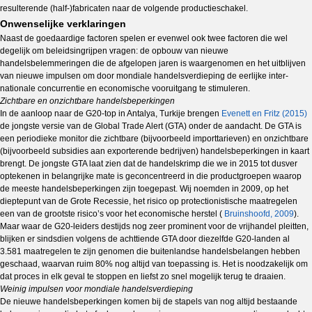
resulterende (half-)fabricaten naar de volgende productieschakel.
Onwenselijke verklaringen
Naast de goedaardige factoren spelen er evenwel ook twee factoren die wel
degelijk om be­leids­ingrijpen vragen: de opbouw van nieuwe
handelsbelemmeringen die de afgelopen jaren is waar­geno­men en het uitblijven
van nieuwe impulsen om door mondiale handelsverdieping de eer­lij­ke inter­
nationale concurrentie en economische vooruitgang te stimuleren.
Zichtbare en onzichtbare handelsbeperkingen
In de aanloop naar de G20-top in Antalya, Turkije brengen
Evenett en Fritz (2015)
de jongste versie van de Global Trade Alert (GTA) onder de aandacht. De GTA is
een periodieke monitor die zichtbare (bijvoorbeeld importtarieven) en onzichtbare
(bijvoorbeeld subsidies aan exporterende bedrijven) handelsbeperkingen in kaart
brengt. De jongste GTA laat zien dat de handelskrimp die we in 2015 tot dusver
optekenen in be­langrijke mate is geconcentreerd in die productgroepen waarop
de meeste handelsbeperkingen zijn toegepast. Wij noemden in 2009, op het
dieptepunt van de Grote Recessie, het risico op protectionistische maatregelen
een van de grootste risico’s voor het economische herstel (
Bruinshoofd, 2009
).
Maar waar de G20-leiders destijds nog zeer prominent voor de vrijhandel pleitten,
blijken er sindsdien volgens de achttiende GTA door diezelfde G20-landen al
3.581 maatregelen te zijn ge­no­men die buitenlandse handelsbelangen hebben
geschaad, waarvan ruim 80% nog altijd van toepassing is. Het is noodzakelijk om
dat proces in elk geval te stoppen en liefst zo snel mogelijk terug te draaien.
Weinig impulsen voor mondiale handelsverdieping
De nieuwe handelsbeperkingen komen bij de stapels van nog altijd bestaande