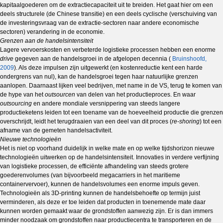
kapitaalgoederen om de extractiecapaciteit uit te breiden. Het gaat hier om een
deels structurele (de Chinese transitie) en een deels cyclische (verschuiving van
de investeringsvraag van de extractie-sectoren naar andere economische
sectoren) verandering in de economie.
Grenzen aan de handelsintensiteit
Lagere vervoerskosten en verbeterde logistieke processen hebben een enorme
drive
gegeven aan de handelsgroei in de afgelopen decennia (
Bruinshoofd,
2009
). Als deze impulsen zijn uitgewerkt (en kostenreductie kent een harde
ondergrens van nul), kan de handelsgroei tegen haar natuurlijke grenzen
aanlopen. Daarnaast lijken veel bedrijven, met name in de VS, terug te komen van
de hype van het
outsourcen
van delen van het productieproces. En waar
outsourcing
en andere mondiale versnippering van steeds langere
productieketens leiden tot een toename van de hoeveelheid productie die grenzen
over­schrijdt, leidt het terugdraaien van een deel van dit proces (
re-shoring
) tot een
afname van de gemeten handels­acti­vi­teit.
Nieuwe technologieën
Het is niet op voorhand duidelijk in welke mate en op welke tijdshorizon nieuwe
technologieën uitwerken op de handelsintensiteit. Innovaties in verdere verfijning
van logistieke processen, de efficiënte afhandeling van steeds grotere
goederenvolumes (van bijvoorbeeld megacarriers in het maritieme
containervervoer), kunnen de handelsvolumes een enorme impuls geven.
Technologieën als 3D-printing kunnen de handelsbehoefte op termijn juist
verminderen, als deze er toe leiden dat producten in toenemende mate daar
kunnen worden gemaakt waar de grondstoffen aanwezig zijn. Er is dan immers
minder noodzaak om grondstoffen naar productiecentra te transporteren en de