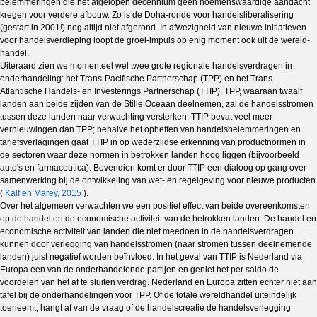
belemmeringen die het afgelopen decennium geen noemenswaardige aandacht
kregen voor verdere afbouw. Zo is de Doha-ronde voor handelsliberalisering
(gestart in 2001!) nog altijd niet afgerond. In afwezigheid van nieuwe initiatieven
voor handelsverdieping loopt de groei-impuls op enig moment ook uit de wereld­
handel.
Uiteraard zien we momenteel wel twee grote regionale handelsverdragen in
onderhandeling: het Trans-Pacifische Partnerschap (TPP) en het Trans-
Atlantische Handels- en Investerings ­Partner­schap (TTIP). TPP, waaraan twaalf
landen aan beide zijden van de Stille Oceaan deelnemen, zal de handelsstromen
tussen deze landen naar verwachting versterken. TTIP bevat veel meer
vernieuwingen dan TPP; behalve het opheffen van handelsbelemmeringen en
tariefsverlagingen gaat TTIP in op we­derzijdse erkenning van productnormen in
de sectoren waar deze normen in betrokken landen hoog lig­gen (bijvoorbeeld
auto's en farmaceutica). Bovendien komt er door TTIP een dialoog op gang over
samenwerking bij de ontwikkeling van wet- en regelgeving voor nieuwe producten
(
Kalf en Marey, 2015
).
Over het algemeen verwachten we een positief effect van beide overeenkomsten
op de han­del en de economische activiteit van de betrokken landen. De handel en
economische activiteit van landen die niet meedoen in de handelsverdragen
kunnen door verlegging van handelsstromen (naar stromen tussen deelnemende
landen) juist negatief worden beïnvloed. In het geval van TTIP is Nederland via
Europa een van de onderhandelende partijen en geniet het per saldo de
voordelen van het af te slui­ten verdrag. Nederland en Europa zitten echter niet aan
tafel bij de onderhandelingen voor TPP. Of de to­tale wereldhandel uiteindelijk
toeneemt, hangt af van de vraag of de handelscreatie de handels­ver­leg­ging