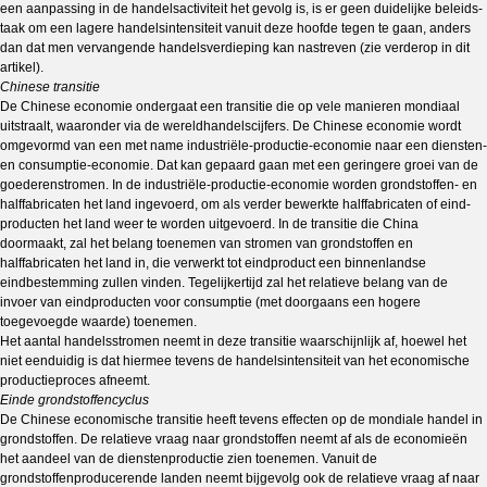
een aanpassing in de handels­activi­teit het gevolg is, is er geen duidelijke be­leids­
taak om een lagere handelsintensiteit vanuit deze hoofde tegen te gaan, anders
dan dat men ver­vangende handelsverdieping kan nastreven (zie verder­op in dit
artikel).
Chinese transitie
De Chinese economie ondergaat een transitie die op vele manieren mondiaal
uitstraalt, waaronder via de wereldhandelscijfers. De Chinese economie wordt
omgevormd van een met name industriële-productie-economie naar een diensten-
en consumptie-economie. Dat kan gepaard gaan met een geringere groei van de
goederenstromen. In de industriële-productie-economie worden grond­stoffen- en
halffabricaten het land ingevoerd, om als verder bewerkte halffabricaten of eind­
producten het land weer te worden uitgevoerd. In de transitie die China
doormaakt, zal het belang toenemen van stromen van grondstoffen en
halffabricaten het land in, die verwerkt tot eindproduct een binnenlandse
eindbestemming zullen vinden. Tegelijkertijd zal het relatieve belang van de
invoer van eindproducten voor consumptie (met doorgaans een hogere
toegevoegde waarde) toenemen.
Het aantal handelsstromen neemt in deze transitie waarschijnlijk af, hoewel het
niet eenduidig is dat hiermee tevens de handelsintensiteit van het economische
productieproces afneemt.
Einde grondstoffencyclus
De Chinese economische transitie heeft tevens effecten op de mondiale handel in
grondstoffen. De relatieve vraag naar grondstoffen neemt af als de economieën
het aandeel van de dienstenproductie zien toe­ne­men. Vanuit de
grondstoffenproducerende landen neemt bijgevolg ook de relatieve vraag af naar