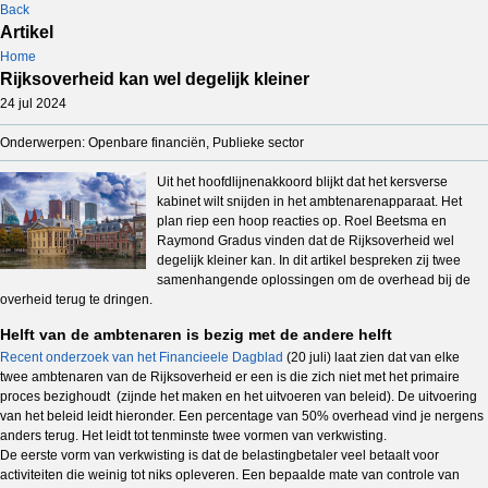
Back
Artikel
Home
Rijksoverheid kan wel degelijk kleiner
24 jul 2024
Onderwerpen: Openbare financiën, Publieke sector
Uit het hoofdlijnenakkoord blijkt dat het kersverse
kabinet wilt snijden in het ambtenarenapparaat. Het
plan riep een hoop reacties op. Roel Beetsma en
Raymond Gradus vinden dat de Rijksoverheid wel
degelijk kleiner kan. In dit artikel bespreken zij twee
samenhangende oplossingen om de overhead bij de
overheid terug te dringen.
Helft van de ambtenaren is bezig met de andere helft
Recent onderzoek van het Financieele Dagblad
(20 juli) laat zien dat van elke
twee ambtenaren van de Rijksoverheid er een is die zich niet met het primaire
proces bezighoudt (zijnde het maken en het uitvoeren van beleid). De uitvoering
van het beleid leidt hieronder. Een percentage van 50% overhead vind je nergens
anders terug. Het leidt tot tenminste twee vormen van verkwisting.
De eerste vorm van verkwisting is dat de belastingbetaler veel betaalt voor
activiteiten die weinig tot niks opleveren. Een bepaalde mate van controle van