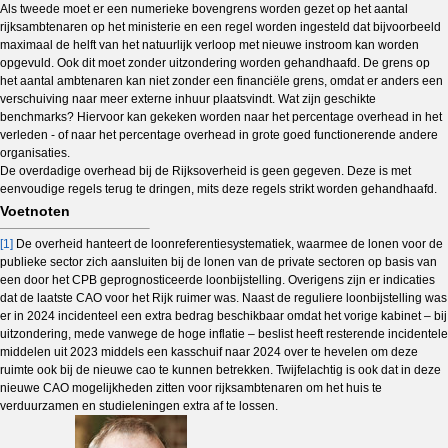
Als tweede moet er een numerieke bovengrens worden gezet op het aantal
rijksambtenaren op het ministerie en een regel worden ingesteld dat bijvoorbeeld
maximaal de helft van het natuurlijk verloop met nieuwe instroom kan worden
opgevuld. Ook dit moet zonder uitzondering worden gehandhaafd. De grens op
het aantal ambtenaren kan niet zonder een financiële grens, omdat er anders een
verschuiving naar meer externe inhuur plaatsvindt. Wat zijn geschikte
benchmarks? Hiervoor kan gekeken worden naar het percentage overhead in het
verleden - of naar het percentage overhead in grote goed functionerende andere
organisaties.
De overdadige overhead bij de Rijksoverheid is geen gegeven. Deze is met
eenvoudige regels terug te dringen, mits deze regels strikt worden gehandhaafd.
Voetnoten
[1]
De overheid hanteert de loonreferentiesystematiek, waarmee de lonen voor de
publieke sector zich aansluiten bij de lonen van de private sectoren op basis van
een door het CPB geprognosticeerde loonbijstelling. Overigens zijn er indicaties
dat de laatste CAO voor het Rijk ruimer was. Naast de reguliere loonbijstelling was
er in 2024 incidenteel een extra bedrag beschikbaar omdat het vorige kabinet – bij
uitzondering, mede vanwege de hoge inflatie – beslist heeft resterende incidentele
middelen uit 2023 middels een kasschuif naar 2024 over te hevelen om deze
ruimte ook bij de nieuwe cao te kunnen betrekken. Twijfelachtig is ook dat in deze
nieuwe CAO mogelijkheden zitten voor rijksambtenaren om het huis te
verduurzamen en studieleningen extra af te lossen.