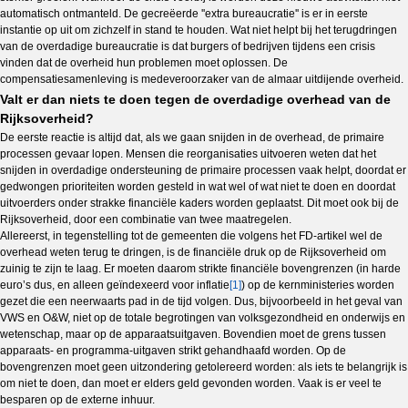
automatisch ontmanteld. De gecreëerde ''extra bureaucratie'' is er in eerste
instantie op uit om zichzelf in stand te houden. Wat niet helpt bij het terugdringen
van de overdadige bureaucratie is dat burgers of bedrijven tijdens een crisis
vinden dat de overheid hun problemen moet oplossen. De
compensatiesamenleving is medeveroorzaker van de almaar uitdijende overheid.
Valt er dan niets te doen tegen de overdadige overhead van de
Rijksoverheid?
De eerste reactie is altijd dat, als we gaan snijden in de overhead, de primaire
processen gevaar lopen. Mensen die reorganisaties uitvoeren weten dat het
snijden in overdadige ondersteuning de primaire processen vaak helpt, doordat er
gedwongen prioriteiten worden gesteld in wat wel of wat niet te doen en doordat
uitvoerders onder strakke financiële kaders worden geplaatst. Dit moet ook bij de
Rijksoverheid, door een combinatie van twee maatregelen.
Allereerst, in tegenstelling tot de gemeenten die volgens het FD-artikel wel de
overhead weten terug te dringen, is de financiële druk op de Rijksoverheid om
zuinig te zijn te laag. Er moeten daarom strikte financiële bovengrenzen (in harde
euro’s dus, en alleen geïndexeerd voor inflatie
[1]
) op de kernministeries worden
gezet die een neerwaarts pad in de tijd volgen. Dus, bijvoorbeeld in het geval van
VWS en O&W, niet op de totale begrotingen van volksgezondheid en onderwijs en
wetenschap, maar op de apparaatsuitgaven. Bovendien moet de grens tussen
apparaats- en programma-uitgaven strikt gehandhaafd worden. Op de
bovengrenzen moet geen uitzondering getolereerd worden: als iets te belangrijk is
om niet te doen, dan moet er elders geld gevonden worden. Vaak is er veel te
besparen op de externe inhuur.