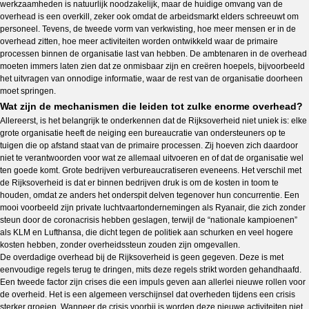
werkzaamheden is natuurlijk noodzakelijk, maar de huidige omvang van de
overhead is een overkill, zeker ook omdat de arbeidsmarkt elders schreeuwt om
personeel. Tevens, de tweede vorm van verkwisting, hoe meer mensen er in de
overhead zitten, hoe meer activiteiten worden ontwikkeld waar de primaire
processen binnen de organisatie last van hebben. De ambtenaren in de overhead
moeten immers laten zien dat ze onmisbaar zijn en creëren hoepels, bijvoorbeeld
het uitvragen van onnodige informatie, waar de rest van de organisatie doorheen
moet springen.
Wat zijn de mechanismen die leiden tot zulke enorme overhead?
Allereerst, is het belangrijk te onderkennen dat de Rijksoverheid niet uniek is: elke
grote organisatie heeft de neiging een bureaucratie van ondersteuners op te
tuigen die op afstand staat van de primaire processen. Zij hoeven zich daardoor
niet te verantwoorden voor wat ze allemaal uitvoeren en of dat de organisatie wel
ten goede komt. Grote bedrijven verbureaucratiseren eveneens. Het verschil met
de Rijksoverheid is dat er binnen bedrijven druk is om de kosten in toom te
houden, omdat ze anders het onderspit delven tegenover hun concurrentie. Een
mooi voorbeeld zijn private luchtvaartondernemingen als Ryanair, die zich zonder
steun door de coronacrisis hebben geslagen, terwijl de “nationale kampioenen”
als KLM en Lufthansa, die dicht tegen de politiek aan schurken en veel hogere
kosten hebben, zonder overheidssteun zouden zijn omgevallen.
De overdadige overhead bij de Rijksoverheid is geen gegeven. Deze is met
eenvoudige regels terug te dringen, mits deze regels strikt worden gehandhaafd.
Een tweede factor zijn crises die een impuls geven aan allerlei nieuwe rollen voor
de overheid. Het is een algemeen verschijnsel dat overheden tijdens een crisis
sterker groeien. Wanneer de crisis voorbij is worden deze nieuwe activiteiten niet