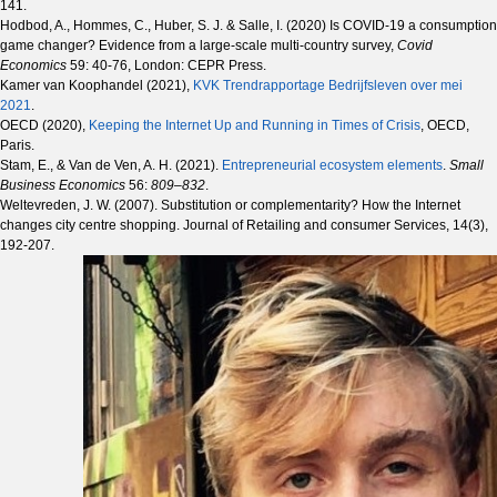
141.
Hodbod, A., Hommes, C., Huber, S. J. & Salle, I. (2020) Is COVID-19 a consumption
game changer? Evidence from a large-scale multi-country survey,
Covid
Economics
59: 40-76, London: CEPR Press.
Kamer van Koophandel (2021),
KVK Trendrapportage Bedrijfsleven over mei
2021
.
OECD (2020),
Keeping the Internet Up and Running in Times of Crisis
, OECD,
Paris.
Stam, E., & Van de Ven, A. H. (2021).
Entrepreneurial ecosystem elements
.
Small
Business Economics
56:
809–832
.
Weltevreden, J. W. (2007). Substitution or complementarity? How the Internet
changes city centre shopping. Journal of Retailing and consumer Services, 14(3),
192-207.