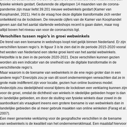
fysieke winkels gestart. Gedurende de afgelopen 14 maanden van de corona-
pandemie zijn maar liefst 39.201 nieuwe webwinkels gestart (Kamer van
Koophandel, 2021). Het is de vraag hoe deze digitale transformatie zich verder
ontwikkeld na de lockdown. De nieuwste cijfers van de Kamer van Koophandel
geven aan dat het aantal startende webshops recent is gaan dalen, maar nog
altijd boven het niveau van voor de coronacrisis ligt.
Verschillen tussen regio’s in groei webwinkels
De trend van een toename in webshops loopt niet gelijk binnen Nederland. Er zijn
verschillen tussen regio’s. In figuur 3 is te zien dat in de periode 2015-2020 vooral
het westen van Nederland een sterke groei kent van het aantal webwinkels.
Hetzelfde is te zien in de periode 2020-2021. Deze verschillen kunnen gezien
worden als een indicator van de snelheid van de digitale transformatie in de
verschillende regio’s.
Maar waarom is de toename van webwinkels in de ene regio groter dan in een
andere regio? Enerzijds zou je van dit soort ondernemingen verwachten dat ze in
grote mate indifferent zijn voor locatie, gezien hun online business model.
Anderzijds zou stedelijkheid vooral tijdens de lockdown een verklaring kunnen zijn
voor de groei, omdat de dichtheid van winkels in stedelijke gebieden hoger is dan
in landelijke gebieden, en door de sluiting van fysieke winkels daar zowel in de
aanbodkant als vraagkant ineens een grotere toename is van webwinkels dan in
landelijke gebieden die al meer gebruik maakten van online winkelen (Farag et al.
2007).
Een meer generieke verklaring voor de geografische verschillen in de toename
van webwinkels is de kwaliteit van het ondernemersklimaat. Een maatstaf hiervoor