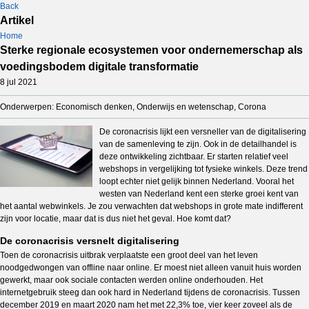
Back
Artikel
Home
Sterke regionale ecosystemen voor ondernemerschap als
voedingsbodem digitale transformatie
8 jul 2021
Onderwerpen: Economisch denken, Onderwijs en wetenschap, Corona
De coronacrisis lijkt een versneller van de digitalisering
van de samenleving te zijn. Ook in de detailhandel is
deze ontwikkeling zichtbaar. Er starten relatief veel
webshops in vergelijking tot fysieke winkels. Deze trend
loopt echter niet gelijk binnen Nederland. Vooral het
westen van Nederland kent een sterke groei kent van
het aantal webwinkels. Je zou verwachten dat webshops in grote mate indifferent
zijn voor locatie, maar dat is dus niet het geval. Hoe komt dat?
De coronacrisis versnelt digitalisering
Toen de coronacrisis uitbrak verplaatste een groot deel van het leven
noodgedwongen van offline naar online. Er moest niet alleen vanuit huis worden
gewerkt, maar ook sociale contacten werden online onderhouden. Het
internetgebruik steeg dan ook hard in Nederland tijdens de coronacrisis. Tussen
december 2019 en maart 2020 nam het met 22,3% toe, vier keer zoveel als de