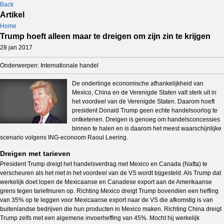
Back
Artikel
Home
Trump hoeft alleen maar te dreigen om zijn zin te krijgen
28 jan 2017
Onderwerpen: Internationale handel
De onderlinge economische afhankelijkheid van
Mexico, China en de Verenigde Staten valt sterk uit in
het voordeel van de Verenigde Staten. Daarom hoeft
president Donald Trump geen echte handelsoorlog te
ontketenen. Dreigen is genoeg om handelsconcessies
binnen te halen en is daarom het meest waarschijnlijke
scenario volgens ING-econoom Raoul Leering.
Dreigen met tarieven
President Trump dreigt het handelsverdrag met Mexico en Canada (Nafta) te
verscheuren als het niet in het voordeel van de VS wordt bijgesteld. Als Trump dat
werkelijk doet lopen de Mexicaanse en Canadese export aan de Amerikaanse
grens tegen tariefmuren op. Richting Mexico dreigt Trump bovendien een heffing
van 35% op te leggen voor Mexicaanse export naar de VS die afkomstig is van
buitenlandse bedrijven die hun producten in Mexico maken. Richting China dreigt
Trump zelfs met een algemene invoerheffing van 45%. Mocht hij werkelijk