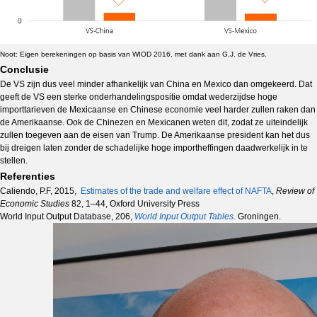
Noot: Eigen berekeningen op basis van WIOD 2016, met dank aan G.J. de Vries.
Conclusie
De VS zijn dus veel minder afhankelijk van China en Mexico dan omgekeerd. Dat
geeft de VS een sterke onderhandelingspositie omdat wederzijdse hoge
importtarieven de Mexicaanse en Chinese economie veel harder zullen raken dan
de Amerikaanse. Ook de Chinezen en Mexicanen weten dit, zodat ze uiteindelijk
zullen toegeven aan de eisen van Trump. De Amerikaanse president kan het dus
bij dreigen laten zonder de schadelijke hoge importheffingen daadwerkelijk in te
stellen.
Referenties
Caliendo, P.F, 2015,
Estimates of the trade and welfare effect of NAFTA
,
Review of
Economic Studies
82, 1–44, Oxford University Press
World Input Output Database, 206,
World Input Output Tables.
Groningen.