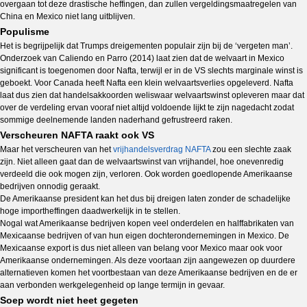
overgaan tot deze drastische heffingen, dan zullen vergeldingsmaatregelen van
China en Mexico niet lang uitblijven.
Populisme
Het is begrijpelijk dat Trumps dreigementen populair zijn bij de ‘vergeten man’.
Onderzoek van Caliendo en Parro (2014) laat zien dat de welvaart in Mexico
significant is toegenomen door Nafta, terwijl er in de VS slechts marginale winst is
geboekt. Voor Canada heeft Nafta een klein welvaartsverlies opgeleverd. Nafta
laat dus zien dat handelsakkoorden weliswaar welvaartswinst opleveren maar dat
over de verdeling ervan vooraf niet altijd voldoende lijkt te zijn nagedacht zodat
sommige deelnemende landen naderhand gefrustreerd raken.
Verscheuren NAFTA raakt ook VS
Maar het verscheuren van het
vrijhandelsverdrag NAFTA
zou een slechte zaak
zijn. Niet alleen gaat dan de welvaartswinst van vrijhandel, hoe onevenredig
verdeeld die ook mogen zijn, verloren. Ook worden goedlopende Amerikaanse
bedrijven onnodig geraakt.
De Amerikaanse president kan het dus bij dreigen laten zonder de schadelijke
hoge importheffingen daadwerkelijk in te stellen.
Nogal wat Amerikaanse bedrijven kopen veel onderdelen en halffabrikaten van
Mexicaanse bedrijven of van hun eigen dochterondernemingen in Mexico. De
Mexicaanse export is dus niet alleen van belang voor Mexico maar ook voor
Amerikaanse ondernemingen. Als deze voortaan zijn aangewezen op duurdere
alternatieven komen het voortbestaan van deze Amerikaanse bedrijven en de er
aan verbonden werkgelegenheid op lange termijn in gevaar.
Soep wordt niet heet gegeten