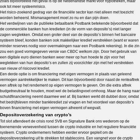
zoals bijvoorbeeld het geval is op de Nederlandse markt voor hypotheken, maar
ook tot meer systeemrisico.
Het risico-zoekend gedrag van de financiële sector kan niet alleen met toezicht
worden beheerst. Mismanagement moet zo nu en dan pijn doen.
Het verdwijnen van de publieke betaalbank Postbank betekende bijvoorbeeld dat
de commerciële banken hun kredieten (in de vorm van deposito’s) niet langer
zagen weglekken. Omdat een groter deel van de deposito’s binnen het bancaire
systeem bleef, konden banken ook makkelijker krediet verstrekken (want er waren
minder reserves nodig voor overmakingen naar een Postbank rekening). In die zin
zou een goed vormgegeven versie van CBDC welkom zijn. Door het gebruik van
een digitale euro dienen banken weer meer op hun hoede te zijn voor het
weglekken van hun deposito’s en zullen zij voorzichter zijn met het verstrekken
van nieuw of risicovol krediet.
Een derde optie is om financiering met eigen vermogen in plaats van geleend
vermogen aantrekkelijker te maken. Dit kan bijvoorbeeld door naast de renteaftrek
een aftrek op het rendement op eigen vermogen te geven. Om die extra aftrek
budgetneutraal te houden, moet wel de belastingvoet omhoog. Maar de hang naar
schuldfinanciering neemt daarmee wel af. Bij banken werkt dit dubbel door, omdat
het bedrijfsleven minder bankkrediet zal vragen en het voordeel van deposito’s
boven financiering met eigen vermogen afneemt of wegvalt.
Depositoverzekering van crypto’s
Tot slot attendeert de crisis rond SVB en Signature Bank ons wederom op de
toenemende verwevenheid tussen de crypto industrie en het reguliere financiële
systeem. Crypto ondernemers hebben eerder ervoor gepleit om de
depositoverzekering uit te strekken tot stablecoins. Een vangnet voor de crypto