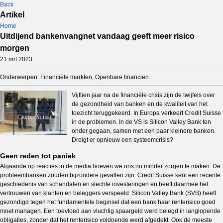
Back
Artikel
Home
Uitdijend bankenvangnet vandaag geeft meer risico
morgen
21 mrt 2023
Onderwerpen: Financiële markten, Openbare financiën
Vijftien jaar na de financiële crisis zijn de twijfels over
de gezondheid van banken en de kwaliteit van het
toezicht teruggekeerd. In Europa verkeert Credit Suisse
in de problemen. In de VS is Silicon Valley Bank ten
onder gegaan, samen met een paar kleinere banken.
Dreigt er opnieuw een systeemcrisis?
Geen reden tot paniek
Afgaande op reacties in de media hoeven we ons nu minder zorgen te maken. De
probleembanken zouden bijzondere gevallen zijn. Credit Suisse kent een recente
geschiedenis van schandalen en slechte investeringen en heeft daarmee het
vertrouwen van klanten en beleggers verspeeld. Silicon Valley Bank (SVB) heeft
gezondigd tegen het fundamentele beginsel dat een bank haar renterisico goed
moet managen. Een toevloed aan vluchtig spaargeld werd belegd in langlopende
obligaties, zonder dat het renterisico voldoende werd afgedekt. Ook de meeste