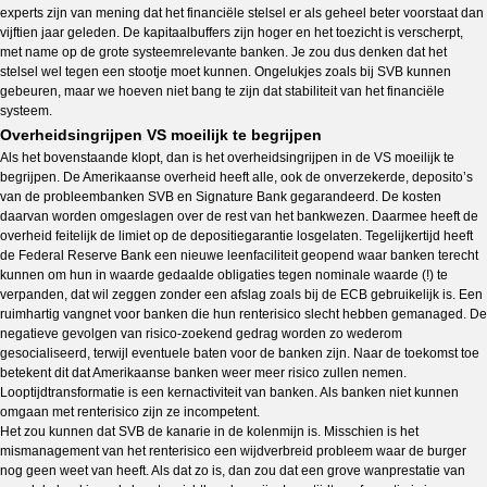
experts zijn van mening dat het financiële stelsel er als geheel beter voorstaat dan
vijftien jaar geleden. De kapitaalbuffers zijn hoger en het toezicht is verscherpt,
met name op de grote systeemrelevante banken. Je zou dus denken dat het
stelsel wel tegen een stootje moet kunnen. Ongelukjes zoals bij SVB kunnen
gebeuren, maar we hoeven niet bang te zijn dat stabiliteit van het financiële
systeem.
Overheidsingrijpen VS moeilijk te begrijpen
Als het bovenstaande klopt, dan is het overheidsingrijpen in de VS moeilijk te
begrijpen. De Amerikaanse overheid heeft alle, ook de onverzekerde, deposito’s
van de probleembanken SVB en Signature Bank gegarandeerd. De kosten
daarvan worden omgeslagen over de rest van het bankwezen. Daarmee heeft de
overheid feitelijk de limiet op de depositiegarantie losgelaten. Tegelijkertijd heeft
de Federal Reserve Bank een nieuwe leenfaciliteit geopend waar banken terecht
kunnen om hun in waarde gedaalde obligaties tegen nominale waarde (!) te
verpanden, dat wil zeggen zonder een afslag zoals bij de ECB gebruikelijk is. Een
ruimhartig vangnet voor banken die hun renterisico slecht hebben gemanaged. De
negatieve gevolgen van risico-zoekend gedrag worden zo wederom
gesocialiseerd, terwijl eventuele baten voor de banken zijn. Naar de toekomst toe
betekent dit dat Amerikaanse banken weer meer risico zullen nemen.
Looptijdtransformatie is een kernactiviteit van banken. Als banken niet kunnen
omgaan met renterisico zijn ze incompetent.
Het zou kunnen dat SVB de kanarie in de kolenmijn is. Misschien is het
mismanagement van het renterisico een wijdverbreid probleem waar de burger
nog geen weet van heeft. Als dat zo is, dan zou dat een grove wanprestatie van