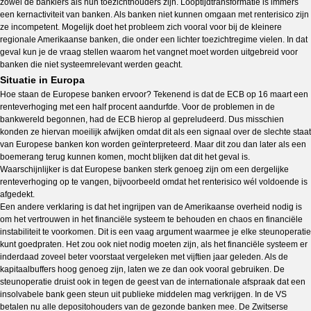
zowel de bankiers als hun toezichthouders zijn. Looptijdtransformatie is immers
een kernactiviteit van banken. Als banken niet kunnen omgaan met renterisico zijn
ze incompetent. Mogelijk doet het probleem zich vooral voor bij de kleinere
regionale Amerikaanse banken, die onder een lichter toezichtregime vielen. In dat
geval kun je de vraag stellen waarom het vangnet moet worden uitgebreid voor
banken die niet systeemrelevant werden geacht.
Situatie in Europa
Hoe staan de Europese banken ervoor? Tekenend is dat de ECB op 16 maart een
renteverhoging met een half procent aandurfde. Voor de problemen in de
bankwereld begonnen, had de ECB hierop al gepreludeerd. Dus misschien
konden ze hiervan moeilijk afwijken omdat dit als een signaal over de slechte staat
van Europese banken kon worden geïnterpreteerd. Maar dit zou dan later als een
boemerang terug kunnen komen, mocht blijken dat dit het geval is.
Waarschijnlijker is dat Europese banken sterk genoeg zijn om een dergelijke
renteverhoging op te vangen, bijvoorbeeld omdat het renterisico wél voldoende is
afgedekt.
Een andere verklaring is dat het ingrijpen van de Amerikaanse overheid nodig is
om het vertrouwen in het financiële systeem te behouden en chaos en financiële
instabiliteit te voorkomen. Dit is een vaag argument waarmee je elke steunoperatie
kunt goedpraten. Het zou ook niet nodig moeten zijn, als het financiële systeem er
inderdaad zoveel beter voorstaat vergeleken met vijftien jaar geleden. Als de
kapitaalbuffers hoog genoeg zijn, laten we ze dan ook vooral gebruiken. De
steunoperatie druist ook in tegen de geest van de internationale afspraak dat een
insolvabele bank geen steun uit publieke middelen mag verkrijgen. In de VS
betalen nu alle depositohouders van de gezonde banken mee. De Zwitserse