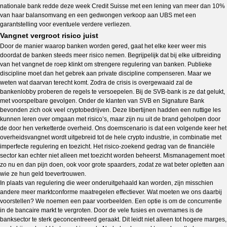
nationale bank redde deze week Credit Suisse met een lening van meer dan 10%
van haar balansomvang en een gedwongen verkoop aan UBS met een
garantstelling voor eventuele verdere verliezen.
Vangnet vergroot risico juist
Door de manier waarop banken worden gered, gaat het elke keer weer mis
doordat de banken steeds meer risico nemen. Begrijpelijk dat bij elke uitbreiding
van het vangnet de roep klinkt om strengere regulering van banken. Publieke
discipline moet dan het gebrek aan private discipline compenseren. Maar we
weten wat daarvan terecht komt. Zodra de crisis is overgewaaid zal de
bankenlobby proberen de regels te versoepelen. Bij de SVB-bank is ze dat gelukt,
met voorspelbare gevolgen. Onder de klanten van SVB en Signature Bank
bevonden zich ook veel cryptobedrijven. Deze libertijnen hadden een nuttige les
kunnen leren over omgaan met risico’s, maar zijn nu uit de brand geholpen door
de door hen verketterde overheid. Ons doemscenario is dat een volgende keer het
overheidsvangnet wordt uitgebreid tot de hele crypto industrie, in combinatie met
imperfecte regulering en toezicht. Het risico-zoekend gedrag van de financiële
sector kan echter niet alleen met toezicht worden beheerst. Mismanagement moet
zo nu en dan pijn doen, ook voor grote spaarders, zodat ze wat beter opletten aan
wie ze hun geld toevertrouwen.
In plaats van regulering die weer onderuitgehaald kan worden, zijn misschien
andere meer marktconforme maatregelen effectiever. Wat moeten we ons daarbij
voorstellen? We noemen een paar voorbeelden. Een optie is om de concurrentie
in de bancaire markt te vergroten. Door de vele fusies en overnames is de
banksector te sterk geconcentreerd geraakt. Dit leidt niet alleen tot hogere marges,