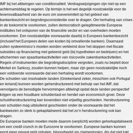
IMF bij het afdwingen van conditionaliteit. Verdragswijzigingen zijn niet op een
achternamiddag te regelen. Op termijn is het wel degelijk noodzakelijk voor de
levensvatbaarheid van de euro om soevereiniteit op het gebied van
bankentoezicht en begrotingsconsistentie over te dragen. Om herhaling van crises
in de toekomst te voorkomen, zullen democratisch gelegitimeerde Europese
instituties het ontsporen van de financiële sector en van overheden moeten
voorkomen. Een noodzakelijke v
oorwaarde daarbij is Europees bankentoezicht
(inclusief het Europees delen van kosten bij omvallende banken). Daarnaast
zullen systeemrisico’s moeten worden verkleind door het stoppen met fiscale
subsidies op financiering met geleend geld (bij hypotheken en bedrijven) en het
afschermen van spaarbankactiviteiten van risicovolle zakenbankactiviteiten.
Regels of instrumenten die begrotingsdiscipline vergroten, zoals nu bepleit door
Merkel en Sarkozy, zouden kunnen helpen, maar zijn geen noodzakelijke noch
een voldoende voorwaarde dat een herhaling wordt voorkomen.
De schulden van insolvabele landen (Griekenland zeker, misschien ook Portugal
en Ierland) kunnen worden geherstructureerd met behulp van het IMF, dat
vervolgens de benodigde hervormingen afdwingt opdat deze landen perspectief
krijgen op een houdbare schuldenlast en herstel van economisch groei. Deze
schuldherstructurering kan bovendien niet vrijwillig geschieden. Herstructurering
van schulden mag uitsluitend geschieden onder de voorwaarde dat het
bankwezen zo sterk is gekapitaliseerd dat het zo’n herstructurering ook kan
dragen.
De Europese banken moeten mede daarom (verplicht) worden geherkapitaliseerd
om een credit crunch in de Eurozone te voorkomen. Europese banken kunnen
eerst meer privaat geld ophalen, bijvoorbeeld via claimemissies. Als dat niet lukt,