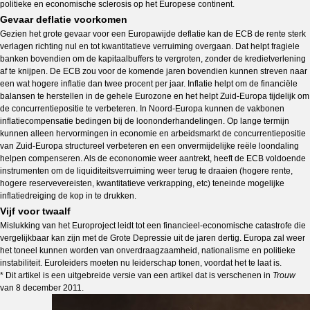
politieke en economische sclerosis op het Europese continent.
Gevaar deflatie voorkomen
Gezien het grote gevaar voor een Europawijde deflatie kan de ECB de rente sterk
verlagen richting nul en tot kwantitatieve verruiming overgaan. Dat helpt fragiele
banken bovendien om de kapitaalbuffers te vergroten, zonder de kredietverlening
af te knijpen. De ECB zou voor de komende jaren bovendien kunnen streven naar
een wat hogere inflatie dan twee procent per jaar. Inflatie helpt om de financiële
balansen te herstellen in de gehele Eurozone en het helpt Zuid-Europa tijdelijk om
de concurrentiepositie te verbeteren. In Noord-Europa kunnen de vakbonen
inflatiecompensatie bedingen bij de loononderhandelingen. Op lange termijn
kunnen alleen hervormingen in economie en arbeidsmarkt de concurrentiepositie
van Zuid-Europa structureel verbeteren en een onvermijdelijke reële loondaling
helpen compenseren. Als de econonomie weer aantrekt, heeft de ECB voldoende
instrumenten om de liquiditeitsverruiming weer terug te draaien (hogere rente,
hogere reservevereisten, kwantitatieve verkrapping, etc) teneinde mogelijke
inflatiedreiging de kop in te drukken.
Vijf voor twaalf
Mislukking van het Europroject leidt tot een financieel-economische catastrofe die
vergelijkbaar kan zijn met de Grote Depressie uit de jaren dertig. Europa zal weer
het toneel kunnen worden van onverdraagzaamheid, nationalisme en politieke
instabiliteit. Euroleiders moeten nu leiderschap tonen, voordat het te laat is.
* Dit artikel is een uitgebreide versie van een artikel dat is verschenen in
Trouw
van 8 december 2011.