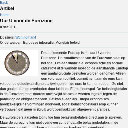
Back
Artikel
Home
Uur U voor de Eurozone
8 dec 2011
Dossiers:
Woningmarkt
Onderwerpen: Europese integratie, Monetair beleid
De aankomende Eurotop is het uur U voor de
Eurozone. Het voortbestaan van de Eurozone staat op
het spel. Om een financiële, economische en sociale
catastrofe af te wenden moet op de aanstaande Eurotop
een aantal cruciale besluiten worden genomen. Alleen
een voldragen politiek commitment aan de euro kan
voldoende geloofwaardigheid afdwingen om de euro te kunnen redden. Zo niet,
dan gaat de run op overheden door totdat de Euro uiteenspat. De belastingbetaler
in de Eurozone moet daarom onverwijld als schild worden ingezet tegen de
paniek op de obligatiemarkten. Dat kan alleen als Europa economisch
noodzakelijke hervormingen doorvoert, zodat belastingbetalers erop kunnen
vertrouwen dat geen misbruik wordt gemaakt van afgegeven garanties.
De Euroleiders aarzelen tot nu toe hun belastingbetalers direct aan te spreken.
Maar de eurozone kan niet overleven zonder dat alle belastingbetalers in de
eurozone garant gaan staan voor landen en banken die, eventueel na