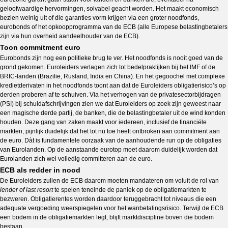
geloofwaardige hervormingen, solvabel geacht worden. Het maakt economisch
bezien weinig uit of die garanties vorm krijgen via een groter noodfonds,
eurobonds of het opkoopprogramma van de ECB (alle Europese belastingbetalers
zijn via hun overheid aandeelhouder van de ECB).
Toon commitment euro
Eurobonds zijn nog een politieke brug te ver. Het noodfonds is nooit goed van de
grond gekomen. Euroleiders verlagen zich tot bedelpraktijken bij het IMF of de
BRIC-landen (Brazilie, Rusland, India en China). En het gegoochel met complexe
kredietderivaten in het noodfonds toont aan dat de Euroleiders obligatierisico’s op
derden proberen af te schuiven. Via het verhogen van de privatesectorbijdragen
(PSI) bij schuldafschrijvingen zien we dat Euroleiders op zoek zijn geweest naar
een magische derde partij, de banken, die de belastingbetaler uit de wind konden
houden. Deze gang van zaken maakt voor iedereen, inclusief de financiële
markten, pijnlijk duidelijk dat het tot nu toe heeft ontbroken aan commitment aan
de euro. Dàt is fundamentele oorzaak van de aanhoudende run op de obligaties
van Eurolanden. Op de aanstaande eurotop moet daarom duidelijk worden dat
Eurolanden zich wel volledig committeren aan de euro.
ECB als redder in nood
De Euroleiders zullen de ECB daarom moeten mandateren om voluit de rol van
lender of last resort
te spelen teneinde de paniek op de obligatiemarkten te
bezweren. Obligatierentes worden daardoor teruggebracht tot niveaus die een
adequate vergoeding weerspiegelen voor het wanbetalingsrisico. Terwijl de ECB
een bodem in de obligatiemarkten legt, blijft marktdiscipline boven die bodem
bestaan.