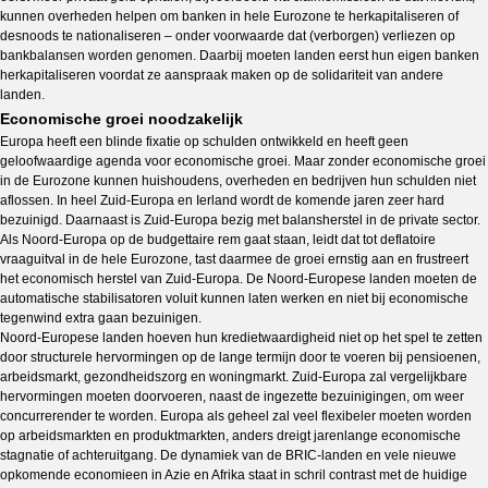
kunnen overheden helpen om banken in hele Eurozone te herkapitaliseren of
desnoods te nationaliseren – onder voorwaarde dat (verborgen) verliezen op
bankbalansen worden genomen. Daarbij moeten landen eerst hun eigen banken
herkapitaliseren voordat ze aanspraak maken op de solidariteit van andere
landen.
Economische groei noodzakelijk
Europa heeft een blinde fixatie op schulden ontwikkeld en heeft geen
geloofwaardige agenda voor economische groei. Maar zonder economische groei
in de Eurozone kunnen huishoudens, overheden en bedrijven hun schulden niet
aflossen. In heel Zuid-Europa en Ierland wordt de komende jaren zeer hard
bezuinigd. Daarnaast is Zuid-Europa bezig met balansherstel in de private sector.
Als Noord-Europa op de budgettaire rem gaat staan, leidt dat tot deflatoire
vraaguitval in de hele Eurozone, tast daarmee de groei ernstig aan en frustreert
het economisch herstel van Zuid-Europa. De Noord-Europese landen moeten de
automatische stabilisatoren voluit kunnen laten werken en niet bij economische
tegenwind extra gaan bezuinigen.
Noord-Europese landen hoeven hun kredietwaardigheid niet op het spel te zetten
door structurele hervormingen op de lange termijn door te voeren bij pensioenen,
arbeidsmarkt, gezondheidszorg en woningmarkt. Zuid-Europa zal vergelijkbare
hervormingen moeten doorvoeren, naast de ingezette bezuinigingen, om weer
concurrerender te worden. Europa als geheel zal veel flexibeler moeten worden
op arbeidsmarkten en produktmarkten, anders dreigt jarenlange economische
stagnatie of achteruitgang. De dynamiek van de BRIC-landen en vele nieuwe
opkomende economieen in Azie en Afrika staat in schril contrast met de huidige