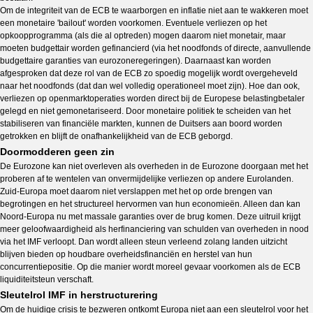
Om de integriteit van de ECB te waarborgen en inflatie niet aan te wakkeren moet
een monetaire 'bailout' worden voorkomen. Eventuele verliezen op het
opkoopprogramma (als die al optreden) mogen daarom niet monetair, maar
moeten budgettair worden gefinancierd (via het noodfonds of directe, aanvullende
budgettaire garanties van eurozoneregeringen). Daarnaast kan worden
afgesproken dat deze rol van de ECB zo spoedig mogelijk wordt overgeheveld
naar het noodfonds (dat dan wel volledig operationeel moet zijn). Hoe dan ook,
verliezen op openmarktoperaties worden direct bij de Europese belastingbetaler
gelegd en niet gemonetariseerd. Door monetaire politiek te scheiden van het
stabiliseren van financiële markten, kunnen de Duitsers aan boord worden
getrokken en blijft de onafhankelijkheid van de ECB geborgd.
Doormodderen geen zin
De Eurozone kan niet overleven als overheden in de Eurozone doorgaan met het
proberen af te wentelen van onvermijdelijke verliezen op andere Eurolanden.
Zuid-Europa moet daarom niet verslappen met het op orde brengen van
begrotingen en het structureel hervormen van hun economieën. Alleen dan kan
Noord-Europa nu met massale garanties over de brug komen. Deze uitruil krijgt
meer geloofwaardigheid als herfinanciering van schulden van overheden in nood
via het IMF verloopt. Dan wordt alleen steun verleend zolang landen uitzicht
blijven bieden op houdbare overheidsfinanciën en herstel van hun
concurrentiepositie. Op die manier wordt moreel gevaar voorkomen als de ECB
liquiditeitsteun verschaft.
Sleutelrol IMF in herstructurering
Om de huidige crisis te bezweren ontkomt Europa niet aan een sleutelrol voor het