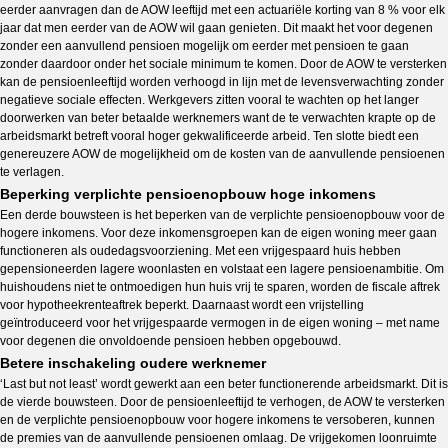
eerder aanvragen dan de AOW leeftijd met een actuariële korting van 8 % voor elk
jaar dat men eerder van de AOW wil gaan genieten. Dit maakt het voor degenen
zonder een aanvullend pensioen mogelijk om eerder met pensioen te gaan
zonder daardoor onder het sociale minimum te komen. Door de AOW te versterken
kan de pensioenleeftijd worden verhoogd in lijn met de levensverwachting zonder
negatieve sociale effecten. Werkgevers zitten vooral te wachten op het langer
doorwerken van beter betaalde werknemers want de te verwachten krapte op de
arbeidsmarkt betreft vooral hoger gekwalificeerde arbeid. Ten slotte biedt een
genereuzere AOW de mogelijkheid om de kosten van de aanvullende pensioenen
te verlagen.
Beperking verplichte pensioenopbouw hoge inkomens
Een derde bouwsteen is het beperken van de verplichte pensioenopbouw voor de
hogere inkomens. Voor deze inkomensgroepen kan de eigen woning meer gaan
functioneren als oudedagsvoorziening. Met een vrijgespaard huis hebben
gepensioneerden lagere woonlasten en volstaat een lagere pensioenambitie. Om
huishoudens niet te ontmoedigen hun huis vrij te sparen, worden de fiscale aftrek
voor hypotheekrenteaftrek beperkt. Daarnaast wordt een vrijstelling
geïntroduceerd voor het vrijgespaarde vermogen in de eigen woning – met name
voor degenen die onvoldoende pensioen hebben opgebouwd.
Betere inschakeling oudere werknemer
‘Last but not least’ wordt gewerkt aan een beter functionerende arbeidsmarkt. Dit is
de vierde bouwsteen. Door de pensioenleeftijd te verhogen, de AOW te versterken
en de verplichte pensioenopbouw voor hogere inkomens te versoberen, kunnen
de premies van de aanvullende pensioenen omlaag. De vrijgekomen loonruimte