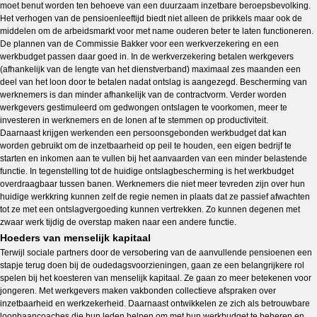
moet benut worden ten behoeve van een duurzaam inzetbare beroepsbevolking.
Het verhogen van de pensioenleeftijd biedt niet alleen de prikkels maar ook de
middelen om de arbeidsmarkt voor met name ouderen beter te laten functioneren.
De plannen van de Commissie Bakker voor een werkverzekering en een
werkbudget passen daar goed in. In de werkverzekering betalen werkgevers
(afhankelijk van de lengte van het dienstverband) maximaal zes maanden een
deel van het loon door te betalen nadat ontslag is aangezegd. Bescherming van
werknemers is dan minder afhankelijk van de contractvorm. Verder worden
werkgevers gestimuleerd om gedwongen ontslagen te voorkomen, meer te
investeren in werknemers en de lonen af te stemmen op productiviteit.
Daarnaast krijgen werkenden een persoonsgebonden werkbudget dat kan
worden gebruikt om de inzetbaarheid op peil te houden, een eigen bedrijf te
starten en inkomen aan te vullen bij het aanvaarden van een minder belastende
functie. In tegenstelling tot de huidige ontslagbescherming is het werkbudget
overdraagbaar tussen banen. Werknemers die niet meer tevreden zijn over hun
huidige werkkring kunnen zelf de regie nemen in plaats dat ze passief afwachten
tot ze met een ontslagvergoeding kunnen vertrekken. Zo kunnen degenen met
zwaar werk tijdig de overstap maken naar een andere functie.
Hoeders van menselijk kapitaal
Terwijl sociale partners door de versobering van de aanvullende pensioenen een
stapje terug doen bij de oudedagsvoorzieningen, gaan ze een belangrijkere rol
spelen bij het koesteren van menselijk kapitaal. Ze gaan zo meer betekenen voor
jongeren. Met werkgevers maken vakbonden collectieve afspraken over
inzetbaarheid en werkzekerheid. Daarnaast ontwikkelen ze zich als betrouwbare
loopbaancoaches die hun leden helpen om met hun werkbudget te beheren en