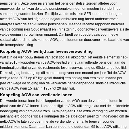
pensioenen. Deze twee pijlers van het pensioenstelsel zorgen allebei voor
ongeveer de helft van de totale pensioenuitkeringen en moeten in onderlinge
samenhang worden bezien. Ten tijde van de mislukte SER-onderhandelingen
over de AOW van het afgelopen najaar ontbraken nog breed onderschreven
analyses over de aanvullende pensioenen. Maar de recente rapporten hierover
van de commissies Goudswaard en Frijns zijn nu door zowel de werkgevers als de
vakbeweging in grote lijnen omarmd. Dat biedt een goede basis voor nieuw
sociaal akkoord met als kern de AOW, pensioenen en duurzame inzetbaarheid van
de beroepsbevolking.
Koppeling AOW-leeftijd aan levensverwachting
Wat zijn de vier bouwstenen van zo’n sociaal akkoord? Het eerste element is het -
vanaf 2015 - koppelen van de AOW-leeftijd en het aanvullende pensioen aan de
trendmatige stijging van de resterende levensverwachting op 65ste jarige leeftijd.
Deze stijging bedraagt op dit moment ongeveer een maand per jaar. Tot de AOW-
leeftijd rond 2027 op 67 ligt, geldt daarbij een opslag van een extra maand per
jaar vanwege de stijging van de verwachte pensioenperiode sinds de introductie
van de AOW (van 15 jaar in 1957 tot 20 jaar nu).
Koppeling AOW aan verdiende lonen
De tweede bouwsteen is het koppelen van de AOW aan de verdiende lonen in
plaats van de CAO lonen. Hierdoor stijgt de AOW uitkering extra met de incidentele
loonstijging van gemiddeld zo’n 0.4 % per jaar. Deze extra verhoging kan worden
gefinancierd door de fiscale kortingen die de afgelopen jaren zijn ingevoerd om de
netto AOW te laten oplopen met de verdiende lonen af te bouwen voor de
middeninkomens. Daarnaast kan een ieder die ouder dan 65 is de AOW uitkering