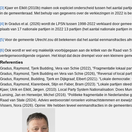
[3]
Kjaer en Elklit (2010b) maken ook expliciet onderscheid tussen het aantal partij
in de gemeenteraad. Met behulp van gegevens over de verkiezingen in 2022 is bereke
[4]
In Gradus et al. (2026) wordt de LPSN tussen 1998-2022 verklaard door gemeenteg
plaats van 17 nationale partijen in 2022 13 partijen (het aantal nationale partije
[5]
Voor de gemeente Utrecht zou dit betekenen dat het aantal eenmansfracties afn
[6]
Ook wordt er wel erg makkelijk voorbijgegaan aan de kritiek van de Raad van Sta
vertegenwoordigende organen. Het klopt dat deze drempel voor een kleinere gem
Referenties
Gradus, Raymond, Tjerk Budding, Vera van Schie (2022), “Fragmentatie lokaal part
Gradus, Raymond, Tjerk Budding en Vera van Schie (2026), “Reversal of local party s
Gradus, Raymond, Budding, Tjerk en Dijkgraaf, Elbert (2021). “Lokale democratie: 
Gradus, Raymond, Klarenbeek, Stijn en Faber, Bram (2023). “Lokale partijen ste
Kjaer, Ulrik en Elklit, Jørgen. (2010). Local Party System Nationalisation: Does Mu
Lunsing, Jan en Herweijer, Michel (2016). “Politieke fragmentatie in Nederlandse
Raad van State (2024).
Advies wetsvoorstel ronselen volmachtstemmen en toewijzi
Vissers, Nora (2026). Opinie: We hebben teveel eenmansfracties in de gemeente