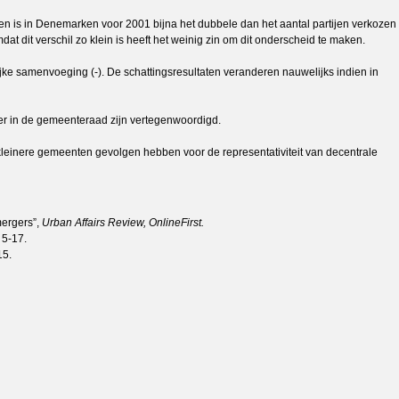
jsten is in Denemarken voor 2001 bijna het dubbele dan het aantal partijen verkozen
t dit verschil zo klein is heeft het weinig zin om dit onderscheid te maken.
ijke samenvoeging (-). De schattingsresultaten veranderen nauwelijks indien in
eer in de gemeenteraad zijn vertegenwoordigd.
r kleinere gemeenten gevolgen hebben voor de representativiteit van decentrale
mergers”,
Urban Affairs Review, OnlineFirst.
 5-17.
15.