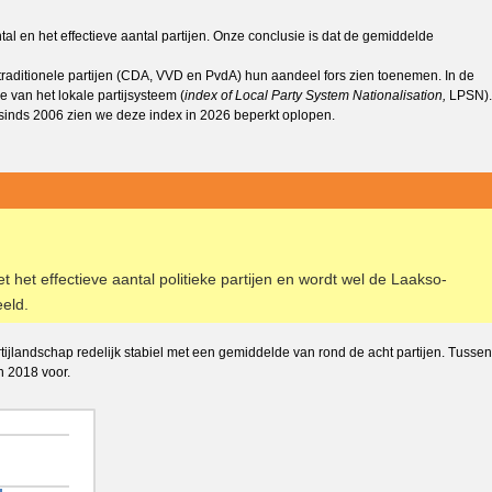
 en het effectieve aantal partijen. Onze conclusie is dat de gemiddelde
traditionele partijen (CDA, VVD en PvdA) hun aandeel fors zien toenemen. In de
e van het lokale partijsysteem (
index of Local Party System Nationalisation,
LPSN).
t sinds 2006 zien we deze index in 2026 beperkt oplopen.
het effectieve aantal politieke partijen en wordt wel de Laakso-
eld.
artijlandschap redelijk stabiel met een gemiddelde van rond de acht partijen. Tussen
n 2018 voor.