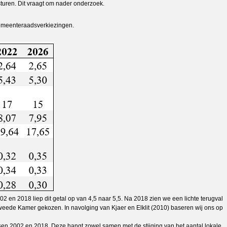
sturen. Dit vraagt om nader onderzoek.
 gemeenteraadsverkiezingen.
2002 en 2018 liep dit getal op van 4,5 naar 5,5. Na 2018 zien we een lichte terugval
Tweede Kamer gekozen. In navolging van Kjaer en Elklit (2010) baseren wij ons op
 tussen 2002 en 2018. Deze hangt zowel samen met de stijging van het aantal lokale