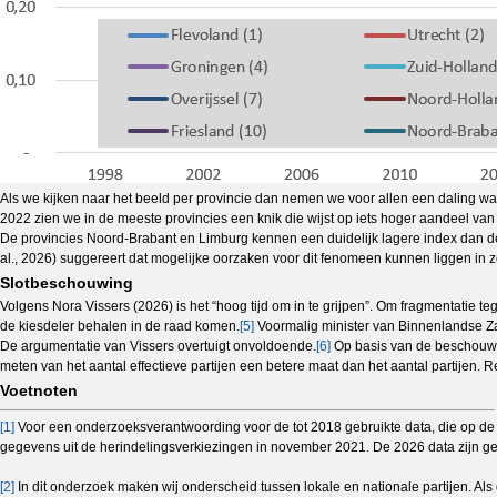
Als we kijken naar het beeld per provincie dan nemen we voor allen een daling waa
2022 zien we in de meeste provincies een knik die wijst op iets hoger aandeel van 
De provincies Noord-Brabant en Limburg kennen een duidelijk lagere index dan de a
al., 2026) suggereert dat mogelijke oorzaken voor dit fenomeen kunnen liggen in zo
Slotbeschouwing
Volgens Nora Vissers (2026) is het “hoog tijd om in te grijpen”. Om fragmentatie te
de kiesdeler behalen in de raad komen.
[5]
Voormalig minister van Binnenlandse Zake
De argumentatie van Vissers overtuigt onvoldoende.
[6]
Op basis van de beschouwing
meten van het aantal effectieve partijen een betere maat dan het aantal partijen
Voetnoten
[1]
Voor een onderzoeksverantwoording voor de tot 2018 gebruikte data, die op de
gegevens uit de herindelingsverkiezingen in november 2021. De 2026 data zijn g
[2]
In dit onderzoek maken wij onderscheid tussen lokale en nationale partijen. Al