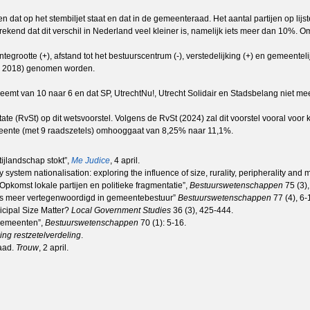
en dat op het stembiljet staat en dat in de gemeenteraad. Het aantal partijen op li
nd dat dit verschil in Nederland veel kleiner is, namelijk iets meer dan 10%. Omda
rootte (+), afstand tot het bestuurscentrum (-), verstedelijking (+) en gemeentel
n in 2018) genomen worden.
eemt van 10 naar 6 en dat SP, UtrechtNu!, Utrecht Solidair en Stadsbelang niet m
te (RvSt) op dit wetsvoorstel. Volgens de RvSt (2024) zal dit voorstel vooral voo
eente (met 9 raadszetels) omhooggaat van 8,25% naar 11,1%.
ijlandschap stokt”,
Me Judice
, 4 april.
ystem nationalisation: exploring the influence of size, rurality, peripherality and 
Opkomst lokale partijen en politieke fragmentatie”,
Bestuurswetenschappen
75 (3),
eds meer vertegenwoordigd in gemeentebestuur”
Bestuurswetenschappen
77 (4), 6-
nicipal Size Matter?
Local Government Studies
36 (3), 425-444.
 gemeenten”,
Bestuurswetenschappen
70 (1): 5-16.
ng restzetelverdeling
.
raad.
Trouw
, 2 april.