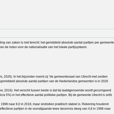
ing van zaken is niet terecht: het gemiddeld absolute aantal partijen per gemeente
g van de index voor de nationalisatie van het lokale partijsysteem.
ers, 2026). In het bijzonder noemt zij “de gemeenteraad van Utrecht met zestien
et gemiddeld absolute aantal partijen van de Nederlandse gemeenten is in 2026
er, 2016). Het verschil tussen beide is dat bij laatstgenoemde wordt gecorrigeerd
ca 5%) in het effectieve aantal politieke partijen. Bij de gemeente Utrecht is zelfs
in 1998 naar 8,0 in 2018, maar sindsdien praktisch stabiel is. Rekening houdend
ffectieve partijen in de voorafgaande twee decennia steeg van 4,8 in 1998 naar