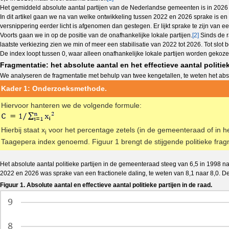
Het gemiddeld absolute aantal partijen van de Nederlandse gemeenten is in 2026 ju
In dit artikel gaan we na van welke ontwikkeling tussen 2022 en 2026 sprake is e
versnippering eerder licht is afgenomen dan gestegen. Er lijkt sprake te zijn van e
Voorts gaan we in op de positie van de onafhankelijke lokale partijen.
[2]
Sinds de r
laatste verkiezing zien we min of meer een stabilisatie van 2022 tot 2026. Tot slot 
De index loopt tussen 0, waar alleen onafhankelijke lokale partijen worden gekoze
Fragmentatie: het absolute aantal en het effectieve aantal politiek
We analyseren de fragmentatie met behulp van twee kengetallen, te weten het absol
Kader 1: Onderzoeksmethode.
Hiervoor hanteren we de volgende formule:
Hierbij staat x
voor het percentage zetels (in de gemeenteraad of in he
i
Taagepera index genoemd. Figuur 1 brengt de stijgende politieke fra
Het absolute aantal politieke partijen in de gemeenteraad steeg van 6,5 in 1998 naa
2022 en 2026 was sprake van een fractionele daling, te weten van 8,1 naar 8,0. De 
Figuur 1. Absolute aantal en effectieve aantal politieke partijen in de raad.