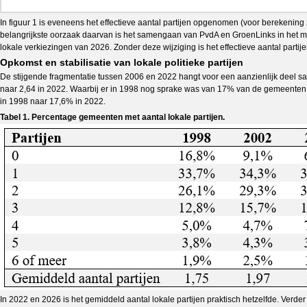
In figuur 1 is eveneens het effectieve aantal partijen opgenomen (voor berekening zie
belangrijkste oorzaak daarvan is het samengaan van PvdA en GroenLinks in het
lokale verkiezingen van 2026. Zonder deze wijziging is het effectieve aantal partije
Opkomst en stabilisatie van lokale politieke partijen
De stijgende fragmentatie tussen 2006 en 2022 hangt voor een aanzienlijk deel sam
naar 2,64 in 2022. Waarbij er in 1998 nog sprake was van 17% van de gemeenten zon
in 1998 naar 17,6% in 2022.
Tabel 1. Percentage gemeenten met aantal lokale partijen.
In 2022 en 2026 is het gemiddeld aantal lokale partijen praktisch hetzelfde. Verd