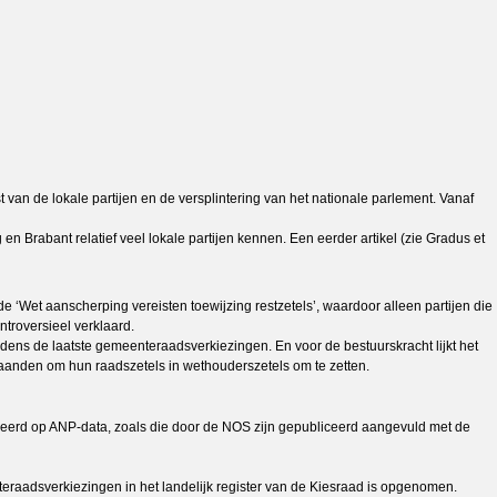
van de lokale partijen en de versplintering van het nationale parlement. Vanaf
 Brabant relatief veel lokale partijen kennen. Een eerder artikel (zie Gradus et
de ‘Wet aanscherping vereisten toewijzing restzetels’, waardoor alleen partijen die
ntroversieel verklaard.
jdens de laatste gemeenteraadsverkiezingen. En voor de bestuurskracht lijkt het
maanden om hun raadszetels in wethouderszetels om te zetten.
seerd op ANP-data, zoals die door de NOS zijn gepubliceerd aangevuld met de
teraadsverkiezingen in het landelijk register van de Kiesraad is opgenomen.