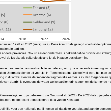
r tussen 1998 en 2022 (zie figuur 2). Deze komt zoals gezegd voort uit de opkomst 
nationale partijen.
ndere provincies. Ook uit eerder onderzoek is bekend dat de provincies Limburg en
wel de fysieke als culturele afstand tot de Haagse besluitvorming.
gen te gaan en de bestuurskracht te verbeteren, wil zij de onverkorte invoering van 
n Uitermark diende dit voorstel in. Toen het kabinet Schoof viel werd het plan co
 in dit artikel zien we dat recent de fragmentatie eerder is af- dan toegenomen ti
. Relevant daarbij is eveneens de vraag welke partijen erin slagen om de komende 
 Gemeentegidsen zijn gebaseerd zie Gradus et al. (2021). De 2022 data zijn geba
ebaseerd op de recent gepubliceerde data van de Kiesraad.
s definitie voor een nationale partij nemen wij dat deze voorafgaand aan de gemeen