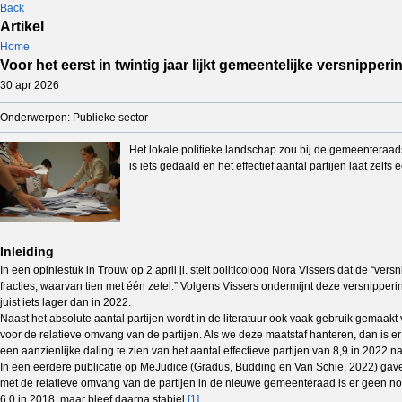
Back
Artikel
Home
Voor het eerst in twintig jaar lijkt gemeentelijke versnipper
30 apr 2026
Onderwerpen: Publieke sector
Het lokale politieke landschap zou bij de gemeenteraads
is iets gedaald en het effectief aantal partijen laat zelf
Inleiding
In een opiniestuk in Trouw op 2 april jl. stelt politicoloog Nora Vissers dat de “
fracties, waarvan tien met één zetel.” Volgens Vissers ondermijnt deze versnipper
juist iets lager dan in 2022.
Naast het absolute aantal partijen wordt in de literatuur ook vaak gebruik gemaakt 
voor de relatieve omvang van de partijen. Als we deze maatstaf hanteren, dan is er la
een aanzienlijke daling te zien van het aantal effectieve partijen van 8,9 in 2022 na
In een eerdere publicatie op MeJudice (Gradus, Budding en Van Schie, 2022) gaven 
met de relatieve omvang van de partijen in de nieuwe gemeenteraad is er geen no
6,0 in 2018, maar bleef daarna stabiel.
[1]