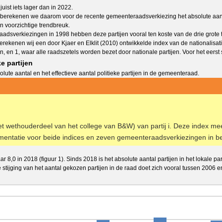
ist iets lager dan in 2022.
n berekenen we daarom voor de recente gemeenteraadsverkiezing het absolute aantal
en voorzichtige trendbreuk.
aadsverkiezingen in 1998 hebben deze partijen vooral ten koste van de drie grote 
berekenen wij een door Kjaer en Elklit (2010) ontwikkelde index van de nationalisati
n, en 1, waar alle raadszetels worden bezet door nationale partijen. Voor het eers
e partijen
ute aantal en het effectieve aantal politieke partijen in de gemeenteraad.
t wethouderdeel van het college van B&W) van partij i. Deze index meet 
gmentatie voor beide indices en zeven gemeenteraadsverkiezingen in be
r 8,0 in 2018 (figuur 1). Sinds 2018 is het absolute aantal partijen in het lokale p
stijging van het aantal gekozen partijen in de raad doet zich vooral tussen 2006 e