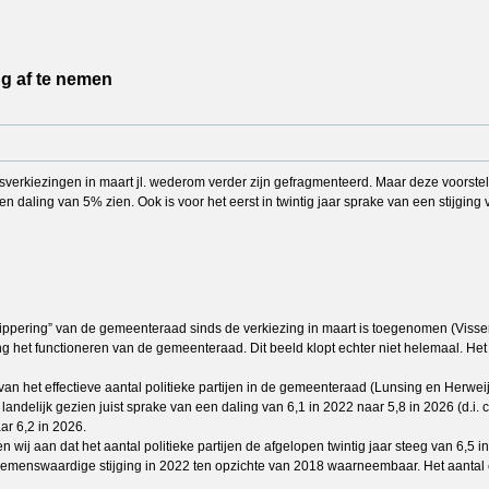
ing af te nemen
verkiezingen in maart jl. wederom verder zijn gefragmenteerd. Maar deze voorstell
s een daling van 5% zien. Ook is voor het eerst in twintig jaar sprake van een stijgin
versnippering” van de gemeenteraad sinds de verkiezing in maart is toegenomen (Viss
ing het functioneren van de gemeenteraad. Dit beeld klopt echter niet helemaal. H
van het effectieve aantal politieke partijen in de gemeenteraad (Lunsing en Herweij
ndelijk gezien juist sprake van een daling van 6,1 in 2022 naar 5,8 in 2026 (d.i. cir
ar 6,2 in 2026.
wij aan dat het aantal politieke partijen de afgelopen twintig jaar steeg van 6,5 
emenswaardige stijging in 2022 ten opzichte van 2018 waarneembaar. Het aantal e