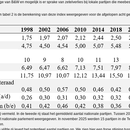
ge van B&W en mogelijk is er sprake van zetelverlies bij lokale partijen die meebe
em. In tabel 2 is de berekening van deze index weergegeven voor de afgelopen acht
 1) vermeld. In de tweede rij staat het gemiddeld aantal nationale partijen. Tussen 
n het nationale parlement weergegeven. In november 2025 werden 15 partijen in de 
en.
vijfde rij levert het potentieel aantal partijen op. We zien hier een forse stijging