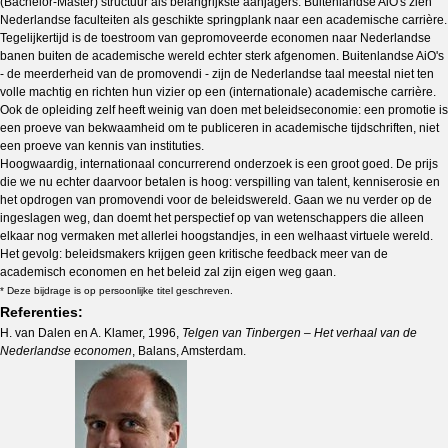
(Bachelor-Master) structuur als belangrijkste aanjagers. Buitenlandse AiO's zien
Nederlandse faculteiten als geschikte springplank naar een academische carrière.
Tegelijkertijd is de toestroom van gepromoveerde economen naar Nederlandse
banen buiten de academische wereld echter sterk afgenomen. Buitenlandse AiO's
- de meerderheid van de promovendi - zijn de Nederlandse taal meestal niet ten
volle machtig en richten hun vizier op een (internationale) academische carrière.
Ook de opleiding zelf heeft weinig van doen met beleidseconomie: een promotie is
een proeve van bekwaamheid om te publiceren in academische tijdschriften, niet
een proeve van kennis van instituties.
Hoogwaardig, internationaal concurrerend onderzoek is een groot goed. De prijs
die we nu echter daarvoor betalen is hoog: verspilling van talent, kenniserosie en
het opdrogen van promovendi voor de beleidswereld. Gaan we nu verder op de
ingeslagen weg, dan doemt het perspectief op van wetenschappers die alleen
elkaar nog vermaken met allerlei hoogstandjes, in een welhaast virtuele wereld.
Het gevolg: beleidsmakers krijgen geen kritische feedback meer van de
academisch economen en het beleid zal zijn eigen weg gaan.
* Deze bijdrage is op persoonlijke titel geschreven.
Referenties:
H. van Dalen en A. Klamer, 1996,
Telgen van Tinbergen – Het verhaal van de
Nederlandse economen
, Balans, Amsterdam.