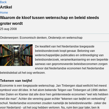
Back
Artikel
Home
Waarom de kloof tussen wetenschap en beleid steeds
groter wordt
25 aug 2008
Onderwerpen: Economisch denken, Onderwijs en wetenschap
De kwaliteit van het Nederlandse toegepaste
beleidsonderzoek loopt gevaar. Beloning van
wetenschappelijke publicaties en ontmoediging van
beleidsonderzoek, veramerikanisering en een beperkte
aanwas van gepromoveerde beleidseconomen zorgen
ervoor dat Nederlandse economen het Nederlandse
beleidsdebat uit het oog verliezen.
Tekenen van twijfel
Economie is een toegepaste wetenschap. Jan Tinbergen staat wellicht het meest
symbool voor dit idee. In het alom bekende Telgen van Tinbergen uit 1996 stellen
Van Dalen en Klamer dat alle door hen geïnterviewde economen “wel iets hebben
met die man”. Achter die verering gaan echter “tekenen van twijfel en verkoeling”
schuil. Nederlandse economen zouden namelijk de beleidsrelevantie - zeker die
voor Nederland - uit het oog hebben verloren. Nu, ruim tien jaar later, ben ik