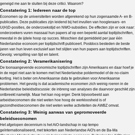
geneigd me aan te sluiten bij deze critici. Waarom?
Constatering 1: Iedereen naar de top
Economen op de universiteiten worden afgerekend op hun zogenaamde A- en B-
publicaties. Deze publicaties zijn leidend bij het invullen van hoogleraars- en
U(H)D-posities, de onderzoekstijd en NWO-subsidies. De effecten zijn er ook naar:
onderzoekers vuren massaal hun papers af op een beperkt aantal toptijdschriften,
meestal in de ijdele hoop op succes. Misschien dat gemiddeld per jaar één
Nederlandse econoom per toptijdschrift publiceert. Postdocs besteden de beste
jaren van hun leven exclusief aan het slijten van hun papers aan toptijdschriften.
Gevolg: verspilling van tijd en talent.
Constatering 2: Veramerikanisering
De toonaangevende economische toptijdschriften zijn Amerikaans en daar hoef je
in de regel niet aan te komen met het Nederlandse poldermodel of de no-claim
korting. Het is beter om Amerikaanse data te gebruiken voor Amerikaanse
problemen. Het gevolg is dat academische economen zich weinig roeren in de
Nederlandse beleidsdiscussie: de inbreng van analyses die daarvoor geschikt zijn
ontbreekt namelijk. Maar het kan nog erger. Denk bijvoorbeeld aan
arbeidseconomen die niet weten hoe hoog de werkloosheid is of
gezondheidseconomen die niet weten welke activiteiten de AWBZ omvat.
Constatering 3: Weinig aanwas van gepromoveerde
beleidseconomen
Het afgelopen decennium is het AiO-landschap in rap tempo
geïnternationaliseerd, met tekorten aan Nederlandse AiO's en de Ba-Ma