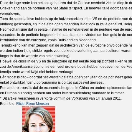
Door de lage rente kon het ook gebeuren dat de Griekse overheid zich te diep in d
Griekenland aan de normen van het Stabiliteitspact. En hoewel Italië doorgaans ee
veroorloven.
Toen de speculatieve bubbels op de huizenmarkten in de VS en de periferie van de
omhoog geschoten, en in de afgelopen maanden is dat ook in Italië gebeurd. Belegge
Het mechanisme dat in eerste instantie de rentetarieven in de periferie van de eu
spaarders in de periferie begonnen het raadzamer te vinden om hun geld in de noor
kernlanden van de eurozone, zoals Duitsland en Nederland.
Terugkijkend kan men zeggen dat de architecten van de eurozone onvoldoende he
worden indien tijdig strikte regels voor de kredietverlening aan particulieren wa
hoger is dan de waarde van het de woning).
Hoewel de crisis in de VS en de eurozone op het eerste oog op zichzelf lijken te 
zou de Amerikaanse economie een veel grotere boost hebben gegeven, en de Fed
termijn rente wereldwijd niet hebben verlaagd.
Eén troost is dat – doordat het Westen de afgelopen tien jaar ‘op de pof’ heeft
enkel ontwikkelingshulpprogramma is ooit zo succesvol geweest.
Een andere troost is dat de economische groei in China en andere opkomende land
en Europa nu nodig hebben om onder hun schuldenberg vandaan te klimmen.
* Dit artikel verscheen in verkorte vorm in
de Volkskrant
van 14 januari 2011.
Bron foto:
Flickr, Rene Mensen