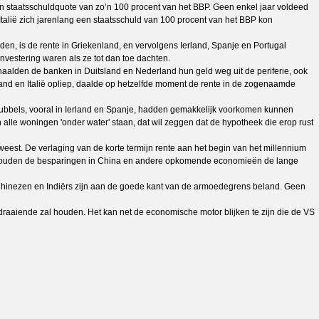
een staatsschuldquote van zo’n 100 procent van het BBP. Geen enkel jaar voldeed
Italië zich jarenlang een staatsschuld van 100 procent van het BBP kon
en, is de rente in Griekenland, en vervolgens Ierland, Spanje en Portugal
investering waren als ze tot dan toe dachten.
 haalden de banken in Duitsland en Nederland hun geld weg uit de periferie, ook
rland en Italië opliep, daalde op hetzelfde moment de rente in de zogenaamde
ubbels, vooral in Ierland en Spanje, hadden gemakkelijk voorkomen kunnen
 alle woningen 'onder water' staan, dat wil zeggen dat de hypotheek die erop rust
weest. De verlaging van de korte termijn rente aan het begin van het millennium
k zouden de besparingen in China en andere opkomende economieën de lange
n Chinezen en Indiërs zijn aan de goede kant van de armoedegrens beland. Geen
aaiende zal houden. Het kan net de economische motor blijken te zijn die de VS