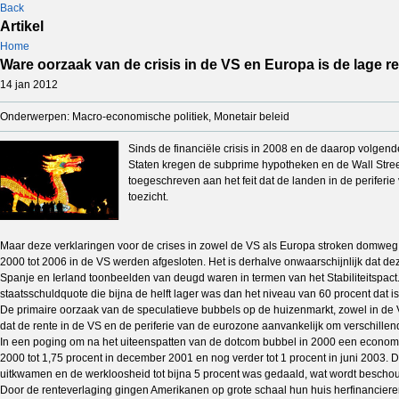
Back
Artikel
Home
Ware oorzaak van de crisis in de VS en Europa is de lage r
14 jan 2012
Onderwerpen: Macro-economische politiek, Monetair beleid
Sinds de financiële crisis in 2008 en de daarop volgen
Staten kregen de subprime hypotheken en de Wall Street 
toegeschreven aan het feit dat de landen in de periferie
toezicht.
Maar deze verklaringen voor de crises in zowel de VS als Europa stroken domweg n
2000 tot 2006 in de VS werden afgesloten. Het is derhalve onwaarschijnlijk dat d
Spanje en Ierland toonbeelden van deugd waren in termen van het Stabiliteitspact
staatsschuldquote die bijna de helft lager was dan het niveau van 60 procent dat is
De primaire oorzaak van de speculatieve bubbels op de huizenmarkt, zowel in de VS 
dat de rente in de VS en de periferie van de eurozone aanvankelijk om verschille
In een poging om na het uiteenspatten van de dotcom bubbel in 2000 een economis
2000 tot 1,75 procent in december 2001 en nog verder tot 1 procent in juni 2003. D
uitkwamen en de werkloosheid tot bijna 5 procent was gedaald, wat wordt beschouw
Door de renteverlaging gingen Amerikanen op grote schaal hun huis herfinanciere