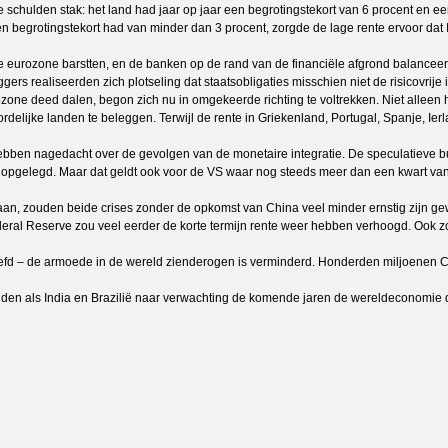
e schulden stak: het land had jaar op jaar een begrotingstekort van 6 procent en 
n begrotingstekort had van minder dan 3 procent, zorgde de lage rente ervoor dat 
 eurozone barstten, en de banken op de rand van de financiële afgrond balanceerd
rs realiseerden zich plotseling dat staatsobligaties misschien niet de risicovrije 
rozone deed dalen, begon zich nu in omgekeerde richting te voltrekken. Niet alleen
delijke landen te beleggen. Terwijl de rente in Griekenland, Portugal, Spanje, Ie
bben nagedacht over de gevolgen van de monetaire integratie. De speculatieve b
ren opgelegd. Maar dat geldt ook voor de VS waar nog steeds meer dan een kwart van
staan, zouden beide crises zonder de opkomst van China veel minder ernstig zijn ge
eral Reserve zou veel eerder de korte termijn rente weer hebben verhoogd. Oo
 geleefd – de armoede in de wereld zienderogen is verminderd. Honderden miljoene
en als India en Brazilië naar verwachting de komende jaren de wereldeconomie dr