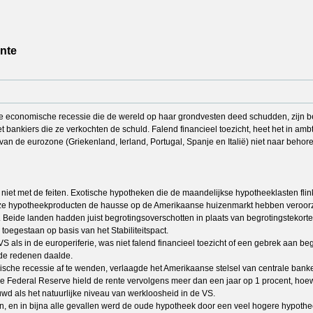
ente
de economische recessie die de wereld op haar grondvesten deed schudden, zijn b
bankiers die ze verkochten de schuld. Falend financieel toezicht, heet het in amb
 van de eurozone (Griekenland, Ierland, Portugal, Spanje en Italië) niet naar behor
iet met de feiten. Exotische hypotheken die de maandelijkse hypotheeklasten flin
eze hypotheekproducten de hausse op de Amerikaanse huizenmarkt hebben veroorzaakt
. Beide landen hadden juist begrotingsoverschotten in plaats van begrotingstekort
 toegestaan op basis van het Stabiliteitspact.
als in de europeriferie, was niet falend financieel toezicht of een gebrek aan beg
nde redenen daalde.
che recessie af te wenden, verlaagde het Amerikaanse stelsel van centrale banke
e Federal Reserve hield de rente vervolgens meer dan een jaar op 1 procent, hoewel
d als het natuurlijke niveau van werkloosheid in de VS.
n, en in bijna alle gevallen werd de oude hypotheek door een veel hogere hypothe