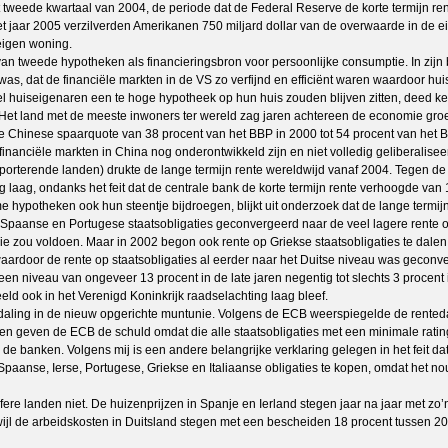
t tweede kwartaal van 2004, de periode dat de Federal Reserve de korte termijn r
het jaar 2005 verzilverden Amerikanen 750 miljard dollar van de overwaarde in de e
eigen woning.
 van tweede hypotheken als financieringsbron voor persoonlijke consumptie. In zi
as, dat de financiële markten in de VS zo verfijnd en efficiënt waren waardoor h
huiseigenaren een te hoge hypotheek op hun huis zouden blijven zitten, deed ken
. Het land met de meeste inwoners ter wereld zag jaren achtereen de economie gro
 Chinese spaarquote van 38 procent van het BBP in 2000 tot 54 procent van het B
inanciële markten in China nog onderontwikkeld zijn en niet volledig geliberalisee
terende landen) drukte de lange termijn rente wereldwijd vanaf 2004. Tegen de 
ig laag, ondanks het feit dat de centrale bank de korte termijn rente verhoogde van 
potheken ook hun steentje bijdroegen, blijkt uit onderzoek dat de lange termijn 
 Spaanse en Portugese staatsobligaties geconvergeerd naar de veel lagere rente op
 zou voldoen. Maar in 2002 begon ook rente op Griekse staatsobligaties te dalen.
ardoor de rente op staatsobligaties al eerder naar het Duitse niveau was geconv
 een niveau van ongeveer 13 procent in de late jaren negentig tot slechts 3 proc
d ook in het Verenigd Koninkrijk raadselachting laag bleef.
edaling in de nieuw opgerichte muntunie. Volgens de ECB weerspiegelde de renteda
 geven de ECB de schuld omdat die alle staatsobligaties met een minimale ratin
 de banken. Volgens mij is een andere belangrijke verklaring gelegen in het feit d
paanse, Ierse, Portugese, Griekse en Italiaanse obligaties te kopen, omdat het nou
re landen niet. De huizenprijzen in Spanje en Ierland stegen jaar na jaar met zo’n 
wijl de arbeidskosten in Duitsland stegen met een bescheiden 18 procent tussen 2