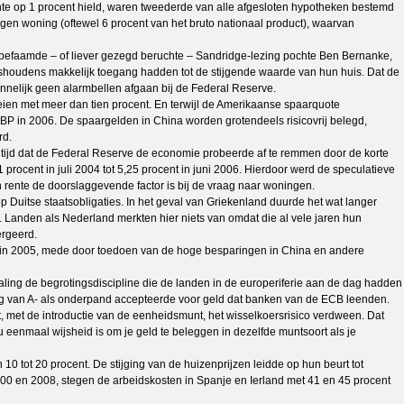
ente op 1 procent hield, waren tweederde van alle afgesloten hypotheken bestemd
igen woning (oftewel 6 procent van het bruto nationaal product), waarvan
jn befaamde – of liever gezegd beruchte – Sandridge-lezing pochte Ben Bernanke,
uishoudens makkelijk toegang hadden tot de stijgende waarde van hun huis. Dat de
nelijk geen alarmbellen afgaan bij de Federal Reserve.
eien met meer dan tien procent. En terwijl de Amerikaanse spaarquote
BP in 2006. De spaargelden in China worden grotendeels risicovrij belegd,
rd.
tijd dat de Federal Reserve de economie probeerde af te remmen door de korte
1 procent in juli 2004 tot 5,25 procent in juni 2006. Hierdoor werd de speculatieve
rente de doorslaggevende factor is bij de vraag naar woningen.
 Duitse staatsobligaties. In het geval van Griekenland duurde het wat langer
 Landen als Nederland merkten hier niets van omdat die al vele jaren hun
ergeerd.
ent in 2005, mede door toedoen van de hoge besparingen in China en andere
ling de begrotingsdiscipline die de landen in de europeriferie aan de dag hadden
g van A- als onderpand accepteerde voor geld dat banken van de ECB leenden.
at, met de introductie van de eenheidsmunt, het wisselkoersrisico verdween. Dat
 eenmaal wijsheid is om je geld te beleggen in dezelfde muntsoort als je
10 tot 20 procent. De stijging van de huizenprijzen leidde op hun beurt tot
000 en 2008, stegen de arbeidskosten in Spanje en Ierland met 41 en 45 procent