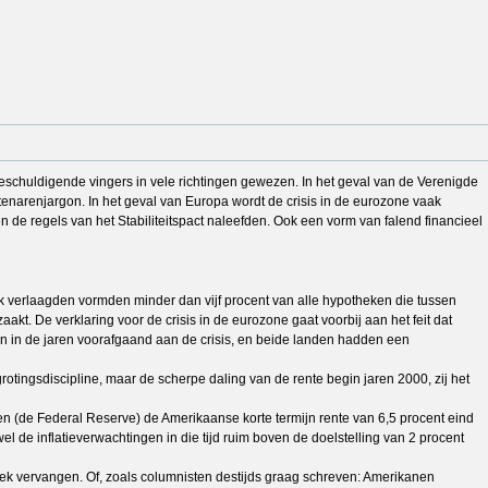
eschuldigende vingers in vele richtingen gewezen. In het geval van de Verenigde
tenarenjargon. In het geval van Europa wordt de crisis in de eurozone vaak
en de regels van het Stabiliteitspact naleefden. Ook een vorm van falend financieel
k verlaagden vormden minder dan vijf procent van alle hypotheken die tussen
. De verklaring voor de crisis in de eurozone gaat voorbij aan het feit dat
en in de jaren voorafgaand aan de crisis, en beide landen hadden een
rotingsdiscipline, maar de scherpe daling van de rente begin jaren 2000, zij het
n (de Federal Reserve) de Amerikaanse korte termijn rente van 6,5 procent eind
 de inflatieverwachtingen in die tijd ruim boven de doelstelling van 2 procent
ek vervangen. Of, zoals columnisten destijds graag schreven: Amerikanen