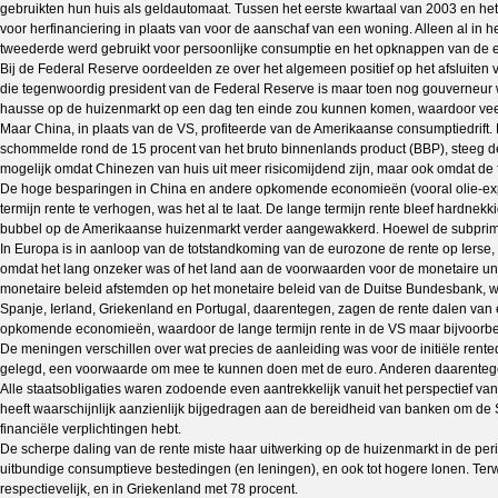
gebruikten hun huis als geldautomaat. Tussen het eerste kwartaal van 2003 en he
voor herfinanciering in plaats van voor de aanschaf van een woning. Alleen al in 
tweederde werd gebruikt voor persoonlijke consumptie en het opknappen van de 
Bij de Federal Reserve oordeelden ze over het algemeen positief op het afsluiten
die tegenwoordig president van de Federal Reserve is maar toen nog gouverneur w
hausse op de huizenmarkt op een dag ten einde zou kunnen komen, waardoor veel 
Maar China, in plaats van de VS, profiteerde van de Amerikaanse consumptiedrift
schommelde rond de 15 procent van het bruto binnenlands product (BBP), steeg de
mogelijk omdat Chinezen van huis uit meer risicomijdend zijn, maar ook omdat de f
De hoge besparingen in China en andere opkomende economieën (vooral olie-expor
termijn rente te verhogen, was het al te laat. De lange termijn rente bleef hardnekk
bubbel op de Amerikaanse huizenmarkt verder aangewakkerd. Hoewel de subprime hy
In Europa is in aanloop van de totstandkoming van de eurozone de rente op Ierse,
omdat het lang onzeker was of het land aan de voorwaarden voor de monetaire unie
monetaire beleid afstemden op het monetaire beleid van de Duitse Bundesbank, wa
Spanje, Ierland, Griekenland en Portugal, daarentegen, zagen de rente dalen van
opkomende economieën, waardoor de lange termijn rente in de VS maar bijvoorbeel
De meningen verschillen over wat precies de aanleiding was voor de initiële rent
gelegd, een voorwaarde om mee te kunnen doen met de euro. Anderen daarentegen
Alle staatsobligaties waren zodoende even aantrekkelijk vanuit het perspectief van
heeft waarschijnlijk aanzienlijk bijgedragen aan de bereidheid van banken om de S
financiële verplichtingen hebt.
De scherpe daling van de rente miste haar uitwerking op de huizenmarkt in de perife
uitbundige consumptieve bestedingen (en leningen), en ook tot hogere lonen. Ter
respectievelijk, en in Griekenland met 78 procent.