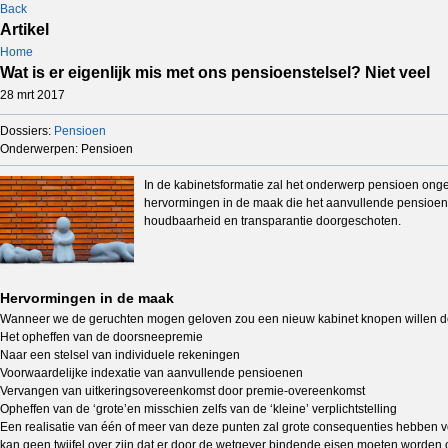
Back
Artikel
Home
Wat is er eigenlijk mis met ons pensioenstelsel? Niet veel
28 mrt 2017
Dossiers:
Pensioen
Onderwerpen: Pensioen
In de kabinetsformatie zal het onderwerp pensioen onge
hervormingen in de maak die het aanvullende pensioensy
houdbaarheid en transparantie doorgeschoten.
Hervormingen in de maak
Wanneer we de geruchten mogen geloven zou een nieuw kabinet knopen willen door
Het opheffen van de doorsneepremie
Naar een stelsel van individuele rekeningen
Voorwaardelijke indexatie van aanvullende pensioenen
Vervangen van uitkeringsovereenkomst door premie-overeenkomst
Opheffen van de ‘grote’en misschien zelfs van de ‘kleine’ verplichtstelling
Een realisatie van één of meer van deze punten zal grote consequenties hebben v
kan geen twijfel over zijn dat er door de wetgever bindende eisen moeten worden 