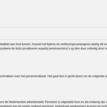
twijfeld aan bod komen, hoewel het tijdens de verkiezingscampagnes akelig stil 
steem de facto privatiseren waarbij pensioenrisico’s op den duur volledig door 
hakken over het pensioenstelsel. Het gaat dan in grote lijnen om de volgende wi
oor de Nederlandse arbeidsmarkt. Pensioen is uitgesteld loon en als zodanig zijn
opgelegd aan de regels omtrent pensioen. Individuele werknemers kunnen de proble