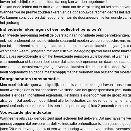
boven het schijntje extra pensioen dat nog kan worden opgebouwd.
Dat kan ertoe leiden dat er druk zal ontstaan om de verplichting tot het betalen 
Wanneer we de premie zouden fixeren en de opgebouwde rechten degressief laten d
We kunnen concluderen dat het opheffen van de doorsneepremie ten gunste van een 
het gedrang.
Individuele rekeningen of een collectief pensioen?
Een tweede hervorming betreft de overstap naar individuele pensioenrekeningen. Tot 
ook het rendement op het individuele spaargeld moeten worden bijgeschreven, maar
jaar tot jaar. Neemt men het gemiddelde rendement over de laatste tien jaar (circa
werknemer waarbij jongeren met een risicovol beleggingsprofiel meer rente maken 
fluctuaties onvoldoende is om het toegezegde pensioen uit te betalen, of wanneer
waarneembaar of kan een deelnemer dat saldo ook opnemen en daarmee naar een a
omvallen met desastreuze gevolgen voor de laatsten die de deur dicht doen. Wannee
heeft opgebouwd en dat de maatschappij met het verlenen van bijstand zal moeten
Doorgeschoten transparantie
Men moet zich afvragen wat eigenlijk het nut is van deze doorgedreven transparan
hoofd wordt gezien is dat het collectieve stelsel van het groepspensioen (zie Booth
model is er geen individueel eigendom. Het fonds is eigendom van de groep als g
afsterven. Dat geeft de mogelijkheid allerlei fluctuaties van de rendementen en an
pensioenfondsen per jaar slechts een klein percentage (circa 2 procent) van hun 
Voorwaardelijke indexatie
Wanneer je iets vaak genoeg zegt gaat iedereen het geloven. Dat mechanisme wer
genoeg zeggen dat onvoorwaardelijke indexatie onhoudbaar is, dan gaat de goegem
jaren ’20 van de vorige eeuw of een wereldoorlog waarin onvoorstelbare verwoesting