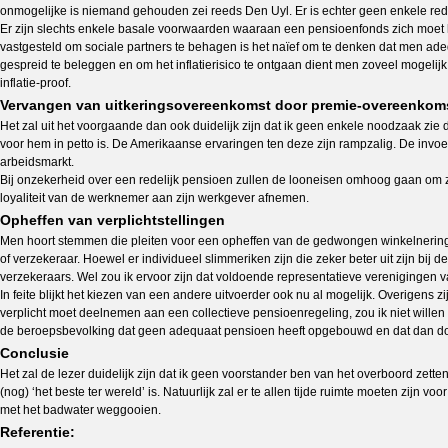
onmogelijke is niemand gehouden zei reeds Den Uyl. Er is echter geen enkele reden
Er zijn slechts enkele basale voorwaarden waaraan een pensioenfonds zich moet houd
vastgesteld om sociale partners te behagen is het naïef om te denken dat men adequ
gespreid te beleggen en om het inflatierisico te ontgaan dient men zoveel mogeli
inflatie-proof.
Vervangen van uitkeringsovereenkomst door premie-overeenkom
Het zal uit het voorgaande dan ook duidelijk zijn dat ik geen enkele noodzaak z
voor hem in petto is. De Amerikaanse ervaringen ten deze zijn rampzalig. De invo
arbeidsmarkt.
Bij onzekerheid over een redelijk pensioen zullen de looneisen omhoog gaan om z
loyaliteit van de werknemer aan zijn werkgever afnemen.
Opheffen van verplichtstellingen
Men hoort stemmen die pleiten voor een opheffen van de gedwongen winkelnering,
of verzekeraar. Hoewel er individueel slimmeriken zijn die zeker beter uit zijn bij
verzekeraars. Wel zou ik ervoor zijn dat voldoende representatieve vereniginge
In feite blijkt het kiezen van een andere uitvoerder ook nu al mogelijk. Overigens
verplicht moet deelnemen aan een collectieve pensioenregeling, zou ik niet willen to
de beroepsbevolking dat geen adequaat pensioen heeft opgebouwd en dat dan do
Conclusie
Het zal de lezer duidelijk zijn dat ik geen voorstander ben van het overboord zet
(nog) ‘het beste ter wereld’ is. Natuurlijk zal er te allen tijde ruimte moeten zij
met het badwater weggooien.
Referentie: