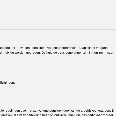
was rond het aanvullend pensioen. Volgens Bernard van Praag zijn er vergaande
het individu worden gedragen. De huidige pensioenplannen zijn in hun zucht naar
jzigingen:
 alle regelingen over het aanvullend pensioen deel van de arbeidsvoorwaarden. Er
matiek, die vaak betrekking heeft op ontwikkelingen die pas dertig jaar of meer