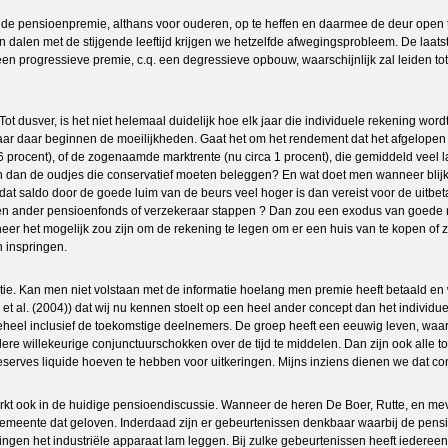
van de pensioenpremie, althans voor ouderen, op te heffen en daarmee de deur open
alen met de stijgende leeftijd krijgen we hetzelfde afwegingsprobleem. De laatst
progressieve premie, c.q. een degressieve opbouw, waarschijnlijk zal leiden tot l
dusver, is het niet helemaal duidelijk hoe elk jaar die individuele rekening wordt b
 daar beginnen de moeilijkheden. Gaat het om het rendement dat het afgelopen jaa
 6 procent), of de zogenaamde marktrente (nu circa 1 procent), die gemiddeld veel l
dan de oudjes die conservatief moeten beleggen? En wat doet men wanneer blijkt da
 dat saldo door de goede luim van de beurs veel hoger is dan vereist voor de uitb
nder pensioenfonds of verzekeraar stappen ? Dan zou een exodus van goede risic
r het mogelijk zou zijn om de rekening te legen om er een huis van te kopen of zel
 inspringen.
tie. Kan men niet volstaan met de informatie hoelang men premie heeft betaald en
 et al. (2004)) dat wij nu kennen stoelt op een heel ander concept dan het individu
eheel inclusief de toekomstige deelnemers. De groep heeft een eeuwig leven, waa
dere willekeurige conjunctuurschokken over de tijd te middelen. Dan zijn ook alle 
reserves liquide hoeven te hebben voor uitkeringen. Mijns inziens dienen we dat 
kt ook in de huidige pensioendiscussie. Wanneer de heren De Boer, Rutte, en me
eente dat geloven. Inderdaad zijn er gebeurtenissen denkbaar waarbij de pensioe
en het industriële apparaat lam leggen. Bij zulke gebeurtenissen heeft iedereen er 