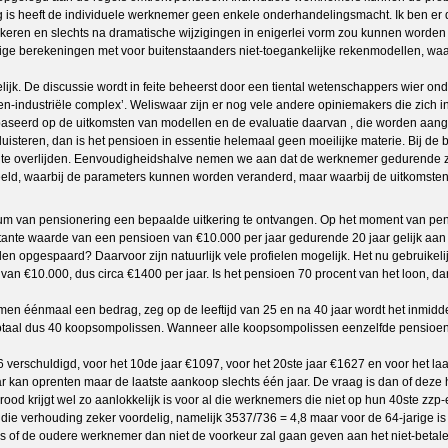
ig is heeft de individuele werknemer geen enkele onderhandelingsmacht. Ik ben er
erkeren en slechts na dramatische wijzigingen in enigerlei vorm zou kunnen worden
tige berekeningen met voor buitenstaanders niet-toegankelijke rekenmodellen, waarb
k. De discussie wordt in feite beheerst door een tiental wetenschappers wier onde
oen-industriële complex’. Weliswaar zijn er nog vele andere opiniemakers die zic
aseerd op de uitkomsten van modellen en de evaluatie daarvan , die worden aange
duisteren, dan is het pensioen in essentie helemaal geen moeilijke materie. Bij d
 te overlijden. Eenvoudigheidshalve nemen we aan dat de werknemer gedurende zijn 
eeld, waarbij de parameters kunnen worden veranderd, maar waarbij de uitkomsten k
um van pensionering een bepaalde uitkering te ontvangen. Op het moment van pe
ntante waarde van een pensioen van €10.000 per jaar gedurende 20 jaar gelijk a
 opgespaard? Daarvoor zijn natuurlijk vele profielen mogelijk. Het nu gebruikeli
van €10.000, dus circa €1400 per jaar. Is het pensioen 70 procent van het loon, da
men éénmaal een bedrag, zeg op de leeftijd van 25 en na 40 jaar wordt het inmidd
 totaal dus 40 koopsompolissen. Wanneer alle koopsompolissen eenzelfde pensioen
verschuldigd, voor het 10de jaar €1097, voor het 20ste jaar €1627 en voor het laat
r kan oprenten maar de laatste aankoop slechts één jaar. De vraag is dan of deze
rood krijgt wel zo aanlokkelijk is voor al die werknemers die niet op hun 40ste zz
e verhouding zeker voordelig, namelijk 3537/736 = 4,8 maar voor de 64-jarige is 
 is of de oudere werknemer dan niet de voorkeur zal gaan geven aan het niet-beta