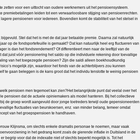
 te zetten voor een uittocht van oudere werknemers uit het pensioensysteem.
e premiebetalingen leiden tot een verwaarloosbare stijging van pensioenrechten.
agere pensioenen voor iedereen. Bovendien komt de stabiliteit van het stelsel in
ijgevuld. Stel dat het is met de dat jaar betaalde premie. Daarna zal natuurlijk
r op de fondsportefeuille is gemaakt? Dat kan natuurlijk heel erg fluctueren van
ager is dan het fondsrendement? Of differentieert men naar de leeftijd van de
t juist vóór pensionering het saldo op die individuele rekening door toevallige
etaling van het toegezegde pensioen? Zijn die saldi alleen boekhoudkundig
o’s mogelijk zijn, waardoor het fonds van de achterblijvers zou kunnen
f te gaan beleggen is de kans groot dat het individu tenslotte te weinig pensioen
 welk pensioen men tegemoet kan zien?Het belangrijkste punt dat veelal over het
ele pensioen dat de actuele opiniemakers als model hanteren. Bij het collectieve
rbij de groep wordt aangevuld door jonge toetreders terwijl oude gepensioneerden
toevallige fluctuaties van beurskoersen, enz. van minder belang, temeer omdat
concept van het groepspensioen te handhaven.
vrouw Klijnsma, om slechts enkele dramatis personae te noemen, maar vaak
nvoorziening in het gedrang komt zoals de gierende inflatie in Duitsland in de
begrip voor dat de indexatie niet of slechts beperkt mogelijk is. Tot het