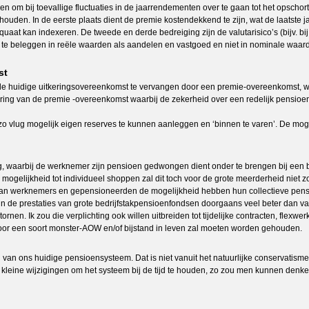
 om bij toevallige fluctuaties in de jaarrendementen over te gaan tot het opschort
en. In de eerste plaats dient de premie kostendekkend te zijn, wat de laatste jare
aat kan indexeren. De tweede en derde bedreiging zijn de valutarisico’s (bijv. bij 
jk te beleggen in reële waarden als aandelen en vastgoed en niet in nominale waa
st
ie de huidige uitkeringsovereenkomst te vervangen door een premie-overeenkomst, 
ering van de premie -overeenkomst waarbij de zekerheid over een redelijk pensioe
o vlug mogelijk eigen reserves te kunnen aanleggen en ‘binnen te varen’. De moge
 waarbij de werknemer zijn pensioen gedwongen dient onder te brengen bij een b
 de mogelijkheid tot individueel shoppen zal dit toch voor de grote meerderheid niet
n van werknemers en gepensioneerden de mogelijkheid hebben hun collectieve pen
 zijn de prestaties van grote bedrijfstakpensioenfondsen doorgaans veel beter dan v
rnen. Ik zou die verplichting ook willen uitbreiden tot tijdelijke contracten, flexw
or een soort monster-AOW en/of bijstand in leven zal moeten worden gehouden.
ten van ons huidige pensioensysteem. Dat is niet vanuit het natuurlijke conservat
n voor kleine wijzigingen om het systeem bij de tijd te houden, zo zou men kunnen de