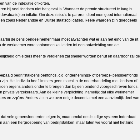
en van de indexatie of korten.
n bij veel fondsen niet het geval is. Wanneer de premie structureel te laag is
devaluatie) en inflatie. Om deze risico’s te pareren dient men goed internationaal
rden zoals Nederlandse en Duitse staatsobligaties. Reële waarden zijn goeddeels
waarbij de pensioendeelnemer maar moet afwachten wat er aan het eind van de rit
n de werknemer wordt ontnomen zal leiden tot een ontwrichting van de
lijkheid om elders meer te verdienen zal sneller worden benut en daardoor zal de
epaald bedrijfstakpensioenfonds, c.q. ondernemings- of beroeps- pensioenfonds
 zo zijn. Het individu heeft immers geen macht in de onderhandeling met fondsen of
sioen ergens anders onder te brengen dan bij een bindend voorgeschreven fonds.
an private verzekeraars. Aan de kleine verplichting, namelijk dat elke werknemer
erkers en zzp'ers. Anders zitten we over enige decennia met een aanzienlijk deel van
isme dat vele gepensioneerden eigen is, maar omdat ons huidige systeem inderdaad
nken aan een hergroepering van bedrijfstakken, maar laten we vooral niet het kind