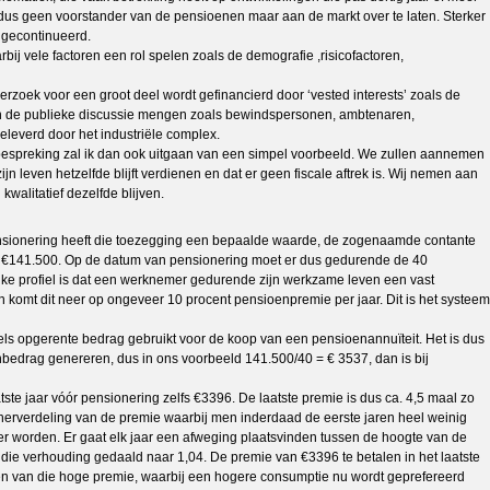
 dus geen voorstander van de pensioenen maar aan de markt over te laten. Sterker
 gecontinueerd.
ij vele factoren een rol spelen zoals de demografie ,risicofactoren,
rzoek voor een groot deel wordt gefinancierd door ‘vested interests’ zoals de
h in de publieke discussie mengen zoals bewindspersonen, ambtenaren,
leverd door het industriële complex.
e bespreking zal ik dan ook uitgaan van een simpel voorbeeld. We zullen aannemen
leven hetzelfde blijft verdienen en dat er geen fiscale aftrek is. Wij nemen aan
walitatief dezelfde blijven.
nsionering heeft die toezegging een bepaalde waarde, de zogenaamde contante
an €141.500. Op de datum van pensionering moet er dus gedurende de 40
jke profiel is dat een werknemer gedurende zijn werkzame leven een vast
n komt dit neer op ongeveer 10 procent pensioenpremie per jaar. Dit is het systeem
els opgerente bedrag gebruikt voor de koop van een pensioenannuïteit. Het is dus
bedrag genereren, dus in ons voorbeeld 141.500/40 = € 3537, dan is bij
ste jaar vóór pensionering zelfs €3396. De laatste premie is dus ca. 4,5 maal zo
 herverdeling van de premie waarbij men inderdaad de eerste jaren heel weinig
p-er worden. Er gaat elk jaar een afweging plaatsvinden tussen de hoogte van de
die verhouding gedaald naar 1,04. De premie van €3396 te betalen in het laatste
len van die hoge premie, waarbij een hogere consumptie nu wordt geprefereerd