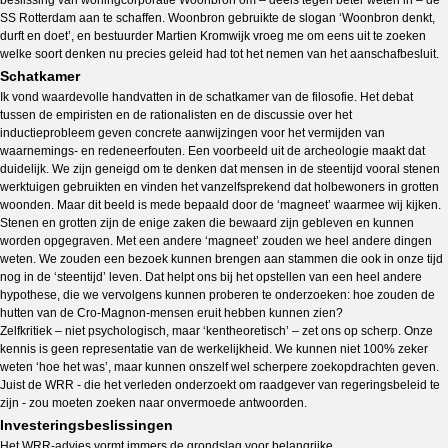
beslissing van woningcorporatie Woonbron om – deels tegen beter weten in – de
SS Rotterdam aan te schaffen. Woonbron gebruikte de slogan ‘Woonbron denkt,
durft en doet’, en bestuurder Martien Kromwijk vroeg me om eens uit te zoeken
welke soort denken nu precies geleid had tot het nemen van het aanschafbesluit.
Schatkamer
Ik vond waardevolle handvatten in de schatkamer van de filosofie. Het debat
tussen de empiristen en de rationalisten en de discussie over het
inductieprobleem geven concrete aanwijzingen voor het vermijden van
waarnemings- en redeneerfouten. Een voorbeeld uit de archeologie maakt dat
duidelijk. We zijn geneigd om te denken dat mensen in de steentijd vooral stenen
werktuigen gebruikten en vinden het vanzelfsprekend dat holbewoners in grotten
woonden. Maar dit beeld is mede bepaald door de ‘magneet’ waarmee wij kijken.
Stenen en grotten zijn de enige zaken die bewaard zijn gebleven en kunnen
worden opgegraven. Met een andere ‘magneet’ zouden we heel andere dingen
weten. We zouden een bezoek kunnen brengen aan stammen die ook in onze tijd
nog in de ‘steentijd’ leven. Dat helpt ons bij het opstellen van een heel andere
hypothese, die we vervolgens kunnen proberen te onderzoeken: hoe zouden de
hutten van de Cro-Magnon-mensen eruit hebben kunnen zien?
Zelfkritiek – niet psychologisch, maar ‘kentheoretisch’ – zet ons op scherp. Onze
kennis is geen representatie van de werkelijkheid. We kunnen niet 100% zeker
weten ‘hoe het was’, maar kunnen onszelf wel scherpere zoekopdrachten geven.
Juist de WRR - die het verleden onderzoekt om raadgever van regeringsbeleid te
zijn - zou moeten zoeken naar onvermoede antwoorden.
Investeringsbeslissingen
Het WRR-advies vormt immers de grondslag voor belangrijke