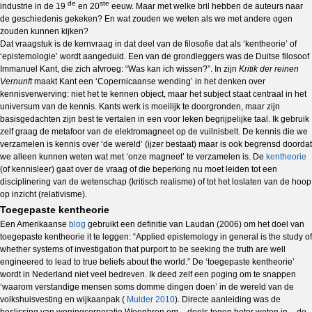
de
ste
industrie in de 19
en 20
eeuw. Maar met welke bril hebben de auteurs naar
de geschiedenis gekeken? En wat zouden we weten als we met andere ogen
zouden kunnen kijken?
Dat vraagstuk is de kernvraag in dat deel van de filosofie dat als ‘kentheorie’ of
‘epistemologie’ wordt aangeduid. Een van de grondleggers was de Duitse filosoof
Immanuel Kant, die zich afvroeg: “Was kan ich wissen?”. In zijn
Kritik der reinen
Vernunft
maakt Kant een ‘Copernicaanse wending’ in het denken over
kennisverwerving: niet het te kennen object, maar het subject staat centraal in het
universum van de kennis. Kants werk is moeilijk te doorgronden, maar zijn
basisgedachten zijn best te vertalen in een voor leken begrijpelijke taal. Ik gebruik
zelf graag de metafoor van de elektromagneet op de vuilnisbelt. De kennis die we
verzamelen is kennis over ‘de wereld’ (ijzer bestaat) maar is ook begrensd doordat
we alleen kunnen weten wat met ‘onze magneet’ te verzamelen is. De
kentheorie
(of kennisleer) gaat over de vraag of die beperking nu moet leiden tot een
disciplinering van de wetenschap (kritisch realisme) of tot het loslaten van de hoop
op inzicht (relativisme).
Toegepaste kentheorie
Een Amerikaanse
blog
gebruikt een definitie van Laudan (2006) om het doel van
toegepaste kentheorie it te leggen: “Applied epistemology in general is the study of
whether systems of investigation that purport to be seeking the truth are well
engineered to lead to true beliefs about the world.”
De ‘toegepaste kentheorie’
wordt in Nederland niet veel bedreven. Ik deed zelf een poging om te snappen
‘waarom verstandige mensen soms domme dingen doen’ in de wereld van de
volkshuisvesting en wijkaanpak (
Mulder 2010
). Directe aanleiding was de