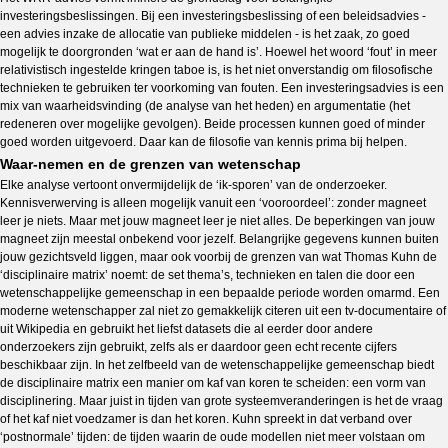
investeringsbeslissingen. Bij een investeringsbeslissing of een beleidsadvies -
een advies inzake de allocatie van publieke middelen - is het zaak, zo goed
mogelijk te doorgronden ‘wat er aan de hand is’. Hoewel het woord ‘fout’ in meer
relativistisch ingestelde kringen taboe is, is het niet onverstandig om filosofische
technieken te gebruiken ter voorkoming van fouten. Een investeringsadvies is een
mix van waarheidsvinding (de analyse van het heden) en argumentatie (het
redeneren over mogelijke gevolgen). Beide processen kunnen goed of minder
goed worden uitgevoerd. Daar kan de filosofie van kennis prima bij helpen.
Waar-nemen en de grenzen van wetenschap
Elke analyse vertoont onvermijdelijk de ‘ik-sporen’ van de onderzoeker.
Kennisverwerving is alleen mogelijk vanuit een ‘vooroordeel’: zonder magneet
leer je niets. Maar met jouw magneet leer je niet alles. De beperkingen van jouw
magneet zijn meestal onbekend voor jezelf. Belangrijke gegevens kunnen buiten
jouw gezichtsveld liggen, maar ook voorbij de grenzen van wat Thomas Kuhn de
‘disciplinaire matrix’ noemt: de set thema’s, technieken en talen die door een
wetenschappelijke gemeenschap in een bepaalde periode worden omarmd. Een
moderne wetenschapper zal niet zo gemakkelijk citeren uit een tv-documentaire of
uit Wikipedia en gebruikt het liefst datasets die al eerder door andere
onderzoekers zijn gebruikt, zelfs als er daardoor geen echt recente cijfers
beschikbaar zijn. In het zelfbeeld van de wetenschappelijke gemeenschap biedt
de disciplinaire matrix een manier om kaf van koren te scheiden: een vorm van
disciplinering. Maar juist in tijden van grote systeemveranderingen is het de vraag
of het kaf niet voedzamer is dan het koren. Kuhn spreekt in dat verband over
‘postnormale’ tijden: de tijden waarin de oude modellen niet meer volstaan om