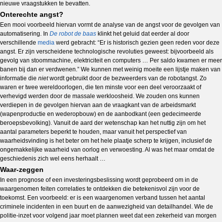
nieuwe vraagstukken te bevatten.
Onterechte angst?
Een mooi voorbeeld hiervan vormt de analyse van de angst voor de gevolgen van
automatisering. In
De robot de baas
klinkt het geluid dat eerder al door
verschillende
media
werd gebracht: “Er is historisch gezien geen reden voor deze
angst. Er zijn verscheidene technologische revoluties geweest: bijvoorbeeld als
gevolg van stoommachine, elektriciteit en computers … Per saldo kwamen er meer
banen bij dan er verdwenen.” We kunnen met weinig moeite een lijstje maken van
informatie die
niet
wordt gebruikt door de bezweerders van de robotangst. Zo
waren er twee wereldoorlogen, die ten minste voor een deel veroorzaakt of
verhevigd werden door de massale werkloosheid. We zouden ons kunnen
verdiepen in de gevolgen hiervan aan de vraagkant van de arbeidsmarkt
(wapenproductie en wederopbouw) en de aanbodkant (een gedecimeerde
beroepsbevolking). Vanuit de aard der wetenschap kan het nuttig zijn om het
aantal parameters beperkt te houden, maar vanuit het perspectief van
waarheidsvinding is het beter om het hele plaatje scherp te krijgen, inclusief de
ongemakkelijke waarheid van oorlog en verwoesting. Al was het maar omdat de
geschiedenis zich wel eens herhaalt …
Waar-zeggen
In een prognose of een investeringsbeslissing wordt geprobeerd om in de
waargenomen feiten correlaties te ontdekken die betekenisvol zijn voor de
toekomst. Een voorbeeld: er is een waargenomen verband tussen het aantal
criminele incidenten in een buurt en de aanwezigheid van detailhandel. Wie de
politie-inzet voor volgend jaar moet plannen weet dat een zekerheid van morgen