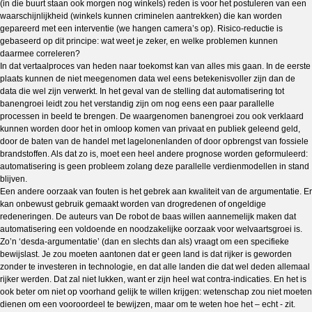
(in die buurt staan ook morgen nog winkels) reden is voor het postuleren van een
waarschijnlijkheid (winkels kunnen criminelen aantrekken) die kan worden
gepareerd met een interventie (we hangen camera’s op). Risico-reductie is
gebaseerd op dit principe: wat weet je zeker, en welke problemen kunnen
daarmee correleren?
In dat vertaalproces van heden naar toekomst kan van alles mis gaan. In de eerste
plaats kunnen de niet meegenomen data wel eens betekenisvoller zijn dan de
data die wel zijn verwerkt. In het geval van de stelling dat automatisering tot
banengroei leidt zou het verstandig zijn om nog eens een paar parallelle
processen in beeld te brengen. De waargenomen banengroei zou ook verklaard
kunnen worden door het in omloop komen van privaat en publiek geleend geld,
door de baten van de handel met lagelonenlanden of door opbrengst van fossiele
brandstoffen. Als dat zo is, moet een heel andere prognose worden geformuleerd:
automatisering is geen probleem zolang deze parallelle verdienmodellen in stand
blijven.
Een andere oorzaak van fouten is het gebrek aan kwaliteit van de argumentatie. Er
kan onbewust gebruik gemaakt worden van drogredenen of ongeldige
redeneringen. De auteurs van De robot de baas willen aannemelijk maken dat
automatisering een voldoende en noodzakelijke oorzaak voor welvaartsgroei is.
Zo’n ‘desda-argumentatie’ (dan en slechts dan als) vraagt om een specifieke
bewijslast. Je zou moeten aantonen dat er geen land is dat rijker is geworden
zonder te investeren in technologie, en dat alle landen die dat wel deden allemaal
rijker werden. Dat zal niet lukken, want er zijn heel wat contra-indicaties. En het is
ook beter om niet op voorhand gelijk te willen krijgen: wetenschap zou niet moeten
dienen om een vooroordeel te bewijzen, maar om te weten hoe het – echt - zit.