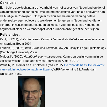
Conclusie
Een betere zoektocht naar de ‘waarheid’ van het succes van Nederland en de rol
van automatisering daarin zou veel betere handvatten voor beleid opleveren dan
de huidige set ‘bewijzen’. Op zijn minst zou een betere verkenning betere
onderzoeksvragen opleveren. Werklozen en jongeren in Nederland verdienen
scherper inzicht in de bedreigingen en kansen voor de toekomst. Kentheorie,
argumentatieleer en wetenschapsfilosofie kunnen onze geest helpen slijpen.
Referenties:
Kant, I. (1781),
Kritik der reinen Vernunft
. Vertaald als
Kritiek van de zuivere rede
Amsterdam: Boom 2004
Laudan, L, (2006),
Truth, Error, and Criminal Law
, An Essay in Legal Epistemology
(Cambridge University Press.
Mulder, K, (2010),
Handboek voor waarzeggers,
Kennis en besluitvorming in de
volkshuisvesting, Laagland’advies/Roa/Nestas, Almere 2010
Went, R, M. Kremer en A. Knottnerus (red.)
,
2015,
De robot de baas.
De toekomst
van werk in het tweede machine tijdperk
, WRR-Verkenning 31, Amsterdam
University Press.