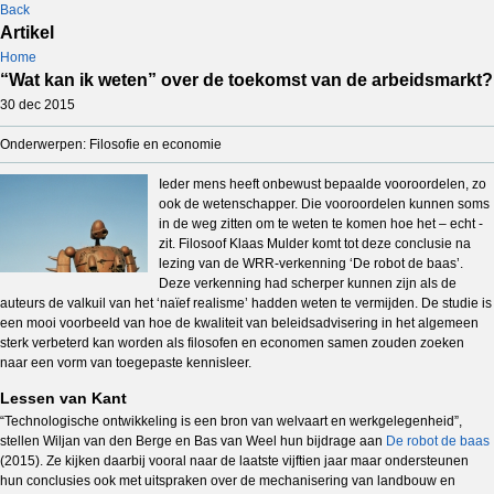
Back
Artikel
Home
“Wat kan ik weten” over de toekomst van de arbeidsmarkt?
30 dec 2015
Onderwerpen: Filosofie en economie
Ieder mens heeft onbewust bepaalde vooroordelen, zo
ook de wetenschapper. Die vooroordelen kunnen soms
in de weg zitten om te weten te komen hoe het – echt -
zit. Filosoof Klaas Mulder komt tot deze conclusie na
lezing van de WRR-verkenning ‘De robot de baas’.
Deze verkenning had scherper kunnen zijn als de
auteurs de valkuil van het ‘naïef realisme’ hadden weten te vermijden. De studie is
een mooi voorbeeld van hoe de kwaliteit van beleidsadvisering in het algemeen
sterk verbeterd kan worden als filosofen en economen samen zouden zoeken
naar een vorm van toegepaste kennisleer.
Lessen van Kant
“Technologische ontwikkeling is een bron van welvaart en werkgelegenheid”,
stellen Wiljan van den Berge en Bas van Weel hun bijdrage aan
De robot de baas
(2015). Ze kijken daarbij vooral naar de laatste vijftien jaar maar ondersteunen
hun conclusies ook met uitspraken over de mechanisering van landbouw en