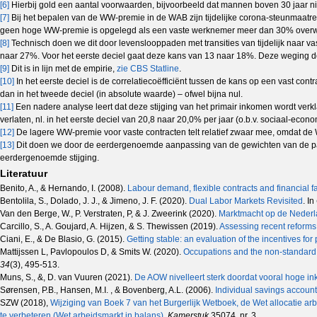
[6]
Hierbij gold een aantal voorwaarden, bijvoorbeeld dat mannen boven 30 jaar n
[7]
Bij het bepalen van de WW-premie in de WAB zijn tijdelijke corona-steunmaatre
geen hoge WW-premie is opgelegd als een vaste werknemer meer dan 30% overw
[8]
Technisch doen we dit door levenslooppaden met transities van tijdelijk naar v
naar 27%. Voor het eerste deciel gaat deze kans van 13 naar 18%. Deze weging doen
[9]
Dit is in lijn met de empirie,
zie CBS Statline
.
[10]
In het eerste deciel is de correlatiecoëfficiënt tussen de kans op een vast cont
dan in het tweede deciel (in absolute waarde) – ofwel bijna nul.
[11]
Een nadere analyse leert dat deze stijging van het primair inkomen wordt verkl
verlaten, nl. in het eerste deciel van 20,8 naar 20,0% per jaar (o.b.v. sociaal-econo
[12]
De lagere WW-premie voor vaste contracten telt relatief zwaar mee, omdat de W
[13]
Dit doen we door de eerdergenoemde aanpassing van de gewichten van de paden 
eerdergenoemde stijging.
Literatuur
Benito, A., & Hernando, I. (2008).
Labour demand, flexible contracts and financial f
Bentolila, S., Dolado, J. J., & Jimeno, J. F. (2020).
Dual Labor Markets Revisited
. In
Van den Berge, W., P. Verstraten, P, & J. Zweerink (2020).
Marktmacht op de Nederl
Carcillo, S., A. Goujard, A. Hijzen, & S. Thewissen (2019).
Assessing recent reforms
Ciani, E., & De Blasio, G. (2015).
Getting stable: an evaluation of the incentives for
Mattijssen L, Pavlopoulos D, & Smits W. (2020).
Occupations and the non-standard 
34
(3), 495-513.
Muns, S., &, D. van Vuuren (2021).
De AOW nivelleert sterk doordat vooral hoge i
Sørensen, P.B., Hansen, M.I. , & Bovenberg, A.L. (2006).
Individual savings account
SZW (2018),
Wijziging van Boek 7 van het Burgerlijk Wetboek, de Wet allocatie a
te verbeteren (Wet arbeidsmarkt in balans)
.
Kamerstuk
35074, nr. 3.