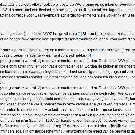
zoeksvraag luidt: welk effect heeft de bijgestelde WW-premie op de inkomensverdeli
eid. Werknemers met een flexibel contract krijgen op dit moment een lager loon 
tract (na correctie voor waarneembare achtergrondkenmerken; zie Volkerink en B
 van de sector (zoals in de WWZ het geval was).
[1]
Bij een tijdelijk dienstverband
or de hogere WW-premie voor tijdelijke dienstverbanden en lagere voor vaste die
 premie stijgt vooral voor lagere en middeninkomensgroepen
[3]
en voor jongeren. 
eze groepen relatief vaak een vast contract hebben.
[4]
n gedragsreactie waarbij zij meer vaste contracten aanbieden. Dit drukt de WW-p
ele contracten inruilen voor vaste contracten, dan worden de pieken in de onderst
e gemiddelde premie-aanpassingen in de onderstaande figuur het uitgangspunt voo
rs met een flexibel contract. De premiestijging zou dan gecompenseerd worden uit 
0).
n gedragsreactie waarbij zij meer vaste contracten aanbieden. Dit drukt de WW-p
alt, zonder dat deze contracten worden vervangen door vaste contracten. Werkgever
digen, contracting, of de arbeid onder buitenlandse wetgeving laten vallen. Zij ku
chikbaar is voor de WAB, houden we in onze verdere analyse rekening met alle mo
nstverbanden te ontmoedigen. Frankrijk en verschillende Zuid-Europese landen ging
 premieopslag leidt tot meer vaste dienstverbanden of een grotere kans dat een tij
en hervorming in Spanje in 1997. Dit leidde tot een acht procent grotere vraag naa
015). Deze eenmalige subsidie bedroeg 12 duizend euro voor iedere tijdelijke werk
mingen, zoals in ontslagbescherming. Het afzonderlijke effect van de premie is 