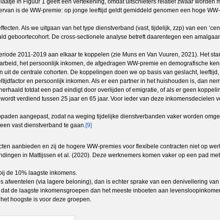
aatje in Figuur 1 geeft een vertekening, omdat uitschieters relatief zwaar worden 
iervan is de WW-premie: op jonge leeftijd geldt gemiddeld genomen een hoge WW-pr
ecten. Als we uitgaan van het type dienstverband (vast, tijdelijk, zzp) van een ‘ce
aald geboortecohort. De cross-sectionele analyse betreft daarentegen een amalga
eriode 2011-2019 aan elkaar te koppelen (zie Muns en Van Vuuren, 2021). Het sta
 arbeid, het persoonlijk inkomen, de afgedragen WW-premie en demografische ken
t de centrale cohorten. De koppelingen doen we op basis van geslacht, leeftijd, p
eltijdfactor en persoonlijk inkomen. Als er een partner in het huishouden is, dan
erhaald totdat een pad eindigt door overlijden of emigratie, of als er geen koppel
dat wordt verdiend tussen 25 jaar en 65 jaar. Voor ieder van deze inkomensdeci
ppaden aangepast, zodat na weging tijdelijke dienstverbanden vaker worden omgez
 een vast dienstverband te gaan.
[9]
ten aanbieden en zij de hogere WW-premies voor flexibele contracten niet op werkn
evindingen in Mattijssen et al. (2020). Deze werknemers komen vaker op een pad me
bij de 10% laagste inkomens.
 afwentelen (via lagere beloning), dan is echter sprake van een denivellering van
n dat de laagste inkomensgroepen dan het meeste inboeten aan levensloopinkomen.
et hoogste is voor deze groepen.