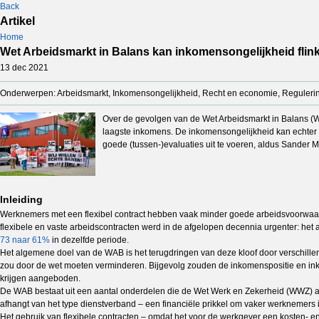
Back
Artikel
Home
Wet Arbeidsmarkt in Balans kan inkomensongelijkheid flink
13 dec 2021
Onderwerpen: Arbeidsmarkt, Inkomensongelijkheid, Recht en economie, Reguleri
Over de gevolgen van de Wet Arbeidsmarkt in Balans (WA
laagste inkomens. De inkomensongelijkheid kan echter
goede (tussen-)evaluaties uit te voeren, aldus Sander 
Inleiding
Werknemers met een flexibel contract hebben vaak minder goede arbeidsvoorwaarde
flexibele en vaste arbeidscontracten werd in de afgelopen decennia urgenter: h
73 naar 61%
in dezelfde periode.
Het algemene doel van de WAB is het terugdringen van deze kloof door verschillen t
zou door de wet moeten verminderen. Bijgevolg zouden de inkomenspositie en ink
krijgen aangeboden.
De WAB bestaat uit een aantal onderdelen die de Wet Werk en Zekerheid (WWZ) aan
afhangt van het type dienstverband – een financiële prikkel om vaker werknemers 
Het gebruik van flexibele contracten – omdat het voor de werkgever een kosten- e