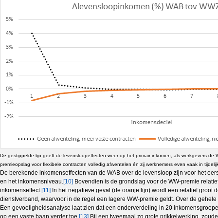
De gestippelde lijn geeft de levensloopeffecten weer op het primair inkomen, als werkgevers de
premieopslag voor flexibele contracten volledig afwentelen én zij werknemers even vaak in tijdel
De berekende inkomenseffecten van de WAB over de levensloop zijn voor het eerst
en het inkomensniveau.
[10]
Bovendien is de grondslag voor de WW-premie relatief 
inkomenseffect.
[11]
In het negatieve geval (de oranje lijn) wordt een relatief g
dienstverband, waarvoor in de regel een lagere WW-premie geldt. Over de gehel
Een gevoeligheidsanalyse laat zien dat een onderverdeling in 20 inkomensgroepen 
op een vaste baan verder toe.
[13]
Bij een tweemaal zo grote prikkelwerking, zoude