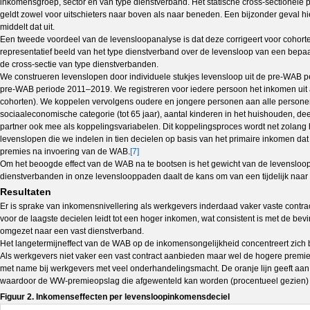
inkomensgroep, sector en van type dienstverband. Het statische cross-sectionele pl
geldt zowel voor uitschieters naar boven als naar beneden. Een bijzonder geval h
middelt dat uit.
Een tweede voordeel van de levensloopanalyse is dat deze corrigeert voor cohorteff
representatief beeld van het type dienstverband over de levensloop van een bep
de cross-sectie van type dienstverbanden.
We construeren levenslopen door individuele stukjes levensloop uit de pre-WAB p
pre-WAB periode 2011–2019. We registreren voor iedere persoon het inkomen uit
cohorten). We koppelen vervolgens oudere en jongere personen aan alle personen ui
sociaaleconomische categorie (tot 65 jaar), aantal kinderen in het huishouden, de
partner ook mee als koppelingsvariabelen. Dit koppelingsproces wordt net zolang h
levenslopen die we indelen in tien decielen op basis van het primaire inkomen 
premies na invoering van de WAB.
[7]
Om het beoogde effect van de WAB na te bootsen is het gewicht van de levensloo
dienstverbanden in onze levenslooppaden daalt de kans om van een tijdelijk naar
Resultaten
Er is sprake van inkomensnivellering als werkgevers inderdaad vaker vaste contrac
voor de laagste decielen leidt tot een hoger inkomen, wat consistent is met de b
omgezet naar een vast dienstverband.
Het langetermijneffect van de WAB op de inkomensongelijkheid concentreert zich 
Als werkgevers niet vaker een vast contract aanbieden maar wel de hogere premies
met name bij werkgevers met veel onderhandelingsmacht. De oranje lijn geeft aa
waardoor de WW-premieopslag die afgewenteld kan worden (procentueel gezien) h
Figuur 2. Inkomenseffecten per levensloopinkomensdeciel