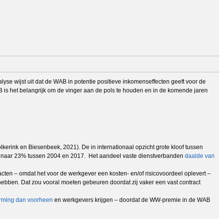
se wijst uit dat de WAB in potentie positieve inkomenseffecten geeft voor de
is het belangrijk om de vinger aan de pols te houden en in de komende jaren
rink en Biesenbeek, 2021). De in internationaal opzicht grote kloof tussen
 14 naar 23% tussen 2004 en 2017. Het aandeel vaste dienstverbanden
daalde van
acten – omdat het voor de werkgever een kosten- en/of risicovoordeel oplevert –
bben. Dat zou vooral moeten gebeuren doordat zij vaker een vast contract
erming dan voorheen
en werkgevers krijgen – doordat de WW-premie in de WAB