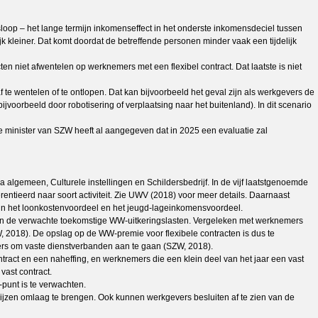
oop – het lange termijn inkomenseffect in het onderste inkomensdeciel tussen
 kleiner. Dat komt doordat de betreffende personen minder vaak een tijdelijk
n niet afwentelen op werknemers met een flexibel contract. Dat laatste is niet
te wentelen of te ontlopen. Dat kan bijvoorbeeld het geval zijn als werkgevers de
oorbeeld door robotisering of verplaatsing naar het buitenland). In dit scenario
De minister van SZW heeft al aangegeven dat in 2025 een evaluatie zal
algemeen, Culturele instellingen en Schildersbedrijf. In de vijf laatstgenoemde
entieerd naar soort activiteit. Zie UWV (2018) voor meer details. Daarnaast
in het loonkostenvoordeel en het jeugd-lageinkomensvoordeel.
n van de verwachte toekomstige WW-uitkeringslasten. Vergeleken met werknemers
2018). De opslag op de WW-premie voor flexibele contracten is dus te
evers om vaste dienstverbanden aan te gaan (SZW, 2018).
ract en een naheffing, en werknemers die een klein deel van het jaar een vast
vast contract.
-punt is te verwachten.
jzen omlaag te brengen. Ook kunnen werkgevers besluiten af te zien van de