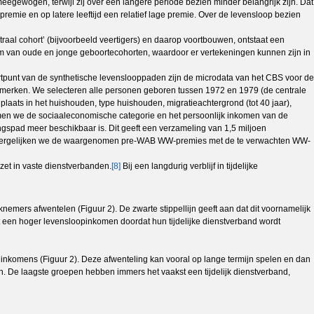
meegewogen, terwijl zij over een langere periode bezien minder belangrijk zijn. Dat
emie en op latere leeftijd een relatief lage premie. Over de levensloop bezien
ntraal cohort’ (bijvoorbeeld veertigers) en daarop voortbouwen, ontstaat een
am van oude en jonge geboortecohorten, waardoor er vertekeningen kunnen zijn in
rtpunt van de synthetische levenslooppaden zijn de microdata van het CBS voor de
merken. We selecteren alle personen geboren tussen 1972 en 1979 (de centrale
laats in het huishouden, type huishouden, migratieachtergrond (tot 40 jaar),
 nemen we de sociaaleconomische categorie en het persoonlijk inkomen van de
ingspad meer beschikbaar is.
Dit geeft een verzameling van 1,5 miljoen
elen vergelijken we de waargenomen pre-WAB WW-premies met de te verwachten WW-
et in vaste dienstverbanden.
[8]
Bij een langdurig verblijf in tijdelijke
emers afwentelen (Figuur 2). De zwarte stippellijn geeft aan dat dit voornamelijk
t een hoger levensloopinkomen doordat hun tijdelijke dienstverband wordt
 inkomens (Figuur 2). Deze afwenteling kan vooral op lange termijn spelen en dan
 De laagste groepen hebben immers het vaakst een tijdelijk dienstverband,