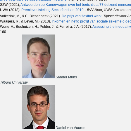
SZW (2021),
Antwoorden op Kamervragen over het bericht dat 77 duizend mensen h
UWV (2018).
Premievaststelling Sectorfondsen 2019
.
UWV Nota
, UWV: Amsterdam
Volkerink, M., & C. Biesenbeek
(2021).
De prijs van flexibel werk
,
Tijdschrift voor 
Waaijers, R., & Lever, M. (2013).
Inkomen en netto profijt van sociale zekerheid g
Wong, A., Boshuizen, H., Polder, J., & Ferreira, J.A. (2017).
Assessing the inequality
160.
Sander Muns
Tilburg University
Daniel van Vuuren