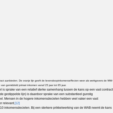
ntract aanbieden. De oranje lijn geeft de levensloopinkomenseffecten weer als werkgevers de WW-
 van gemiddeld primair inkomen vanaf 25 jaar tot 65 jaar.
 is sprake van een relatief sterke samenhang tussen de kans op een vast contract
 gestippelde lijn) is daardoor sprake van een substantieel gunstig
ciel. Mensen in de hogere inkomensdecielen hebben veel vaker een vast
r relevant.
[12]
in 10 inkomensdecielen. Bij een sterkere prikkelwerking van de WAB neemt de kans