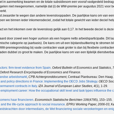
iet in aanmerking kwamen en de totale subsidiesom een vooraf vastgesteld bedrag
gelen niet meegenomen, namelijk dat (i) de WW-premie per augustus 2021 voor bei
erkt.
ast zwaarder te wegen dan andere levenslooppaden. De jaarlijkse kans om van een ti
 we binnen ieder inkomensdeciel, zodat het totale gewicht van ieder deciel hetzel
ract en het inkomen over de levensloop gelijk aan 0,17. In het tweede deciel is deze 
aard door zowel een hoger uurloon als een hogere netto arbeidsparticipatie. Dit l
mische categorie op jaarbasis). De kans om uit een bijstandsuitkering te stromen blijf
W-premiegrondslag bij vaste contracten vaak groter is dan bij flexibele contracte
dubbel zo groot te maken. De jaarlijkse kans om van een tijdelijk dienstverband
actors: firm‐level evidence from Spain
.
Oxford Bulletin of Economics and Statistics
,
Oxford Research Encyclopedia of Economics and Finance
.
andse arbeidsmarkt
,
CPB Achtergronddocument
, Centraal Planbureau: Den Haag.
 and policy directions in France: Implementing the OECD Jobs Strategy
.
OECD Soci
 permanent contracts in Italy
.
IZA Journal of European Labor Studies
,
4
(1), 1-29.
employment career: How the occupational skill level and task types influence th
nkomens haar financieren
.
Economisch Statistische Berichten
106
(4795), 153–155.
 and the life-cycle approach to social insurance
.
EPRU Working Paper, 2006-03
, K
rbeidskrachten door intermediairs, de Wet financiering sociale verzekeringen en e