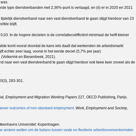
 was.
de type dienstverbanden met 2,36%-punt is verlaagd, en (ii) er in 2020 en 2021
jdelijk dienstverband naar een vast dienstverband te gaan stijgt hierdoor van 23
fde blijft.
0,03. In de hogere decielen is de correlatiecoëfficiënt minimaal de helft kleiner
aatste komt vooral doordat de kans iets daalt dat werkenden de arbeidsmarkt
t echter zeer laag, vooral in het eerste deciel (5,7% per jaar).
n (Volkerink en Biesenbeek, 2021).
 naar een vast dienstverband te gaan stijgt hierdoor ook twee keer zoveel als de
70
(3), 283-301.
al, Employment and Migration Working Papers
227, OECD Publishing, Parijs.
e career outcomes of non-standard employment
.
Work, Employment and Society
,
øbenhavns Universitet: Kopenhagen.
nige andere wetten om de balans tussen vaste en flexibele arbeidsovereenkomsten