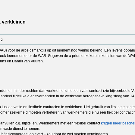
 verkleinen
ng
B) voor de arbeidsmarkt is op dit moment nog weinig bekend. Een levensloopanaly
 ook toenemen door de WAB. Gegeven de a priori onzekere uitkomsten van de WAB 
Muns en Daniël van Vuuren.
n en minder rechten dan werknemers met een vast contract (zie bijvoorbeeld Volke
et aandeel tijdelijke dienstverbanden in de werkzame beroepsbevolking steeg van
ussen vaste en flexibele contracten te verkleinen. Het gebruik van flexibele contr
omenszekerheid moeten verbeteren van werknemers die nu een flexibel contract he
vullen c.q. bijstellen. Werknemers met een flexibel contract
krijgen meer besch
in vaste dienst te nemen.
n/of risicovoordeel oplevert – zou door de wet moeten verminderen.