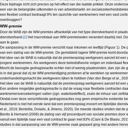
Deze bijdrage richt zich precies op het effect van die laatste prikkel. Onze onder
een van de belangrijke uitkomsten is van arbeidsmarkt- en socialezekerheidsbel
een flexibel contract bedraagt 9% ten opzichte van werknemers met een vast con
overbruggen?
WW-premie
Door de WAB zijn de WW-premies afhankelijk van het type dienstverband in plaats
dienstverband.
[2]
Het macrototaal aan WW-premielasten verandert daarbij niet. Do
aan te gaan.
De aanpassing in de WW-premie verschilt naar inkomen en leeftijd (Figuur 1). De
van een daling van de WW-premie. De gemiddeld lagere WW-premie komt doordat d
Het idee van de WAB is natuurlijk dat de premieopslag werkgevers aanzet tot ee
jongere werknemers. Als werkgevers deze beleidstheorie volgen en inderdaad flexib
Mocht de beoogde gedragsreactie echter niet of weinig plaatsvinden, dan zijn d
is in dat geval dat zij de WW-premiestijging proberen af te wentelen op werkneme
onderhandelingsmacht die werkgevers lijken te hebben (Van den Berge et al., 202
Het idee van de WAB is natuurlijk dat de premieopslag werkgevers aanzet tot ee
Een andere mogelijke gedragsreactie is dat de vraag naar flexibele contracten da
werknemersverzekeringen vallen (zgn. waterbedeffect), zoals de inhuur van zelfstan
Omdat over deze verschillende gedragsreacties nog geen empirische evidentie bes
Nederland is niet het eerste land dat een premieopslag invoert om tijdelijke die
et al., 2019; Bentolila, Dolado, & Jimeno, 2020). De meeste studies vinden dat de
Benito & Hernand (2008) de daling van vijf procentpunt van sociale premies door e
vanuit een tijdelijk naar een vast contract te gaan met 83% (Ciani & De Blasio, 2
studies is dat aanpassing van de WW-premie vaak gepaard ging met andere hervor