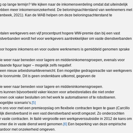
ng op lange termijn? We kijken naar de inkomensverdeling omdat dat uiteindelijk
en hebben meer inkomensonzekerheid. De beloningsachterstand van werknemers met
iesenbeek, 2021). Kan de WAB helpen om deze beloningsachterstand te
 betalen werkgevers een vijf procentpunt hogere WW-premie dan bij een vast
nstverbanden wordt het voor werkgevers aantrekkelijker om vaste dienstverbanden
Voor hogere inkomens en voor oudere werknemers is gemiddeld genomen sprake
remie weer naar beneden voor lagere en middeninkomensgroepen, evenals voor
aande figuur lager – mogelijk zelfs negatief.
r een nieuw arbeidsmarktevenwicht. Een mogelijke gedragsreactie van werkgevers
de loonruimte. Dit is geen ondenkbare uitkomst, gegeven de
remie weer naar beneden voor lagere en middeninkomensgroepen.
s kunnen bijvoorbeeld vaker kiezen voor arbeidsrelaties die niet onder
nnen ook vaker besluiten om het werk te automatiseren of te robotiseren.
gelijke scenario’s.
[5]
en ons voor met een premieopslag om flexibele contracten tegen te gaan (Carcillo
delijk dienstverband in een vast dienstverband wordt omgezet. Zo onderzochten
r vaste contracten. In Italië vergrootte een werkgeverssubsidie in 2012 de kans om
nemer die in vaste dienst werd genomen.
[6]
Een beperking van deze empirische
daardoor met onzekerheid omgeven.