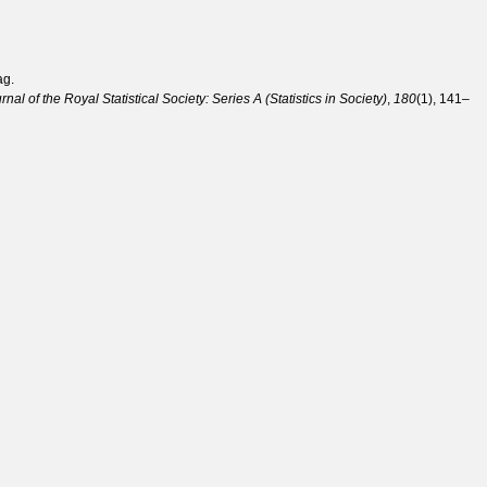
ag.
rnal of the Royal Statistical Society: Series A (Statistics in Soci­ety)
,
180
(1), 141–