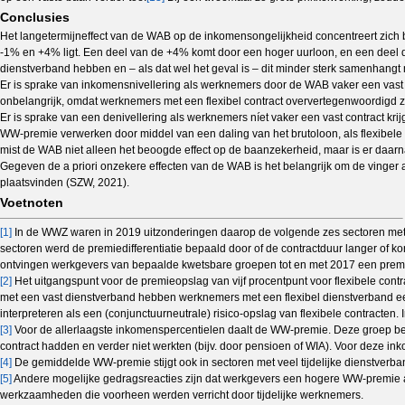
Conclusies
Het langetermijneffect van de WAB op de inkomensongelijkheid concentreert zich 
-1% en +4% ligt. Een deel van de +4% komt door een hoger uurloon, en een deel do
dienstverband hebben en – als dat wel het geval is – dit minder sterk samenhangt
Er is sprake van inkomensnivellering als werknemers door de WAB vaker een vast co
onbelangrijk, omdat werknemers met een flexibel contract oververtegenwoordigd z
Er is sprake van een denivellering als werknemers níet vaker een vast contract kr
WW-premie verwerken door middel van een daling van het brutoloon, als flexibele 
mist de WAB niet alleen het beoogde effect op de baanzekerheid, maar is er daar
Gegeven de a priori onzekere effecten van de WAB is het belangrijk om de vinger 
plaatsvinden (SZW, 2021).
Voetnoten
[1]
In de WWZ waren in 2019 uitzonderingen daarop de volgende zes sectoren met rel
sectoren werd de premiedifferentiatie bepaald door of de contractduur langer of ko
ontvingen werkgevers van bepaalde kwetsbare groepen tot en met 2017 een premi
[2]
Het uitgangspunt voor de premieopslag van vijf procentpunt voor flexibele con
met een vast dienstverband hebben werknemers met een flexibel dienstverband ee
interpreteren als een (conjunctuurneutrale) risico-opslag van flexibele contracte
[3]
Voor de allerlaagste inkomenspercentielen daalt de WW-premie. Deze groep best
contract hadden en verder niet werkten (bijv. door pensioen of WIA). Voor deze 
[4]
De gemiddelde WW-premie stijgt ook in sectoren met veel tijdelijke dienstverban
[5]
Andere mogelijke gedragsreacties zijn dat werkgevers een hogere WW-premie af
werkzaamheden die voorheen werden verricht door tijdelijke werknemers.