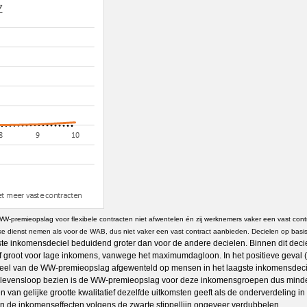
 WW-premieopslag voor flexibele contracten niet afwentelen én zij werknemers vaker een vast co
ijke dienst nemen als voor de WAB, dus niet vaker een vast contract aanbieden. Decielen op basis
e inkomensdeciel beduidend groter dan voor de andere decielen. Binnen dit deciel
groot voor lage inkomens, vanwege het maximumdagloon. In het positieve geval (de
root deel van de WW-premieopslag afgewenteld op mensen in het laagste inkomensde
e levensloop bezien is de WW-premieopslag voor deze inkomensgroepen dus minde
van gelijke grootte kwalitatief dezelfde uitkomsten geeft als de onderverdeling 
n de inkomenseffecten volgens de zwarte stippellijn ongeveer verdubbelen.