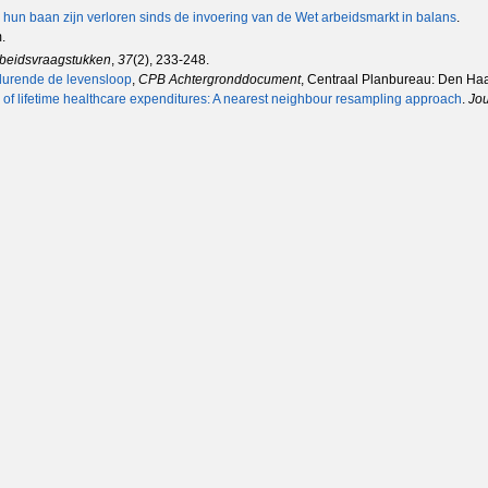
un baan zijn verloren sinds de invoering van de Wet arbeidsmarkt in balans
.
.
Arbeidsvraagstukken
,
37
(2), 233-248.
edurende de levensloop
,
CPB Achtergronddocument
, Centraal Planbureau: Den Ha
 of lifetime healthcare expenditures: A nearest neighbour resam­pling approach
.
Jou