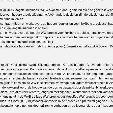
bij de 10% laagste inkomens. We verwachten dat – gemeten over de gehele levensl
or een hogere arbeidsdeelname. Voor andere decielen zijn de effecten aanzienlijk
 met hun inkomen.
ntract krijgen en werkgevers de hogere loonkosten voor flexibele arbeidscontracte
ijn in de laagste inkomensdecielen.
ijgen en werkgevers de hogere WW-premie voor flexibele arbeidscontracten weten af 
banen worden vervangen door zzp’ers of als flexibele banen worden opgeheven (bijv
naast ook een averechts inkomenseffect.
aan de pols te houden en in de komende jaren (tussen-) evaluaties uit te voeren. 
atief veel seizoenswerk: Uitzendbedrijven, Agrarisch bedrijf, Bouwbedrijf, Horeca 
rter dan een jaar was. De premies binnen de sector Uitzendbedrijven waren gediffer
ekorting op socialezekerheidspremies. Sinds 2018 zijn deze kortingen opgegaan 
tracten is het verschil tussen vaste en flexibele arbeidsovereenkomsten in terme
n grotere kans om de WW in te stromen, vanwege hun lagere werkzekerheid (SZW, 
n. In de toekomst wordt de hoogte van de opslag bepaald door de prikkel bij werkg
aat uit relatief veel WW’ers, jongeren met bijbanen, werknemers met een vast cont
inkomens geldt in de WAB de lage WW-premie, dus dezelfde WW-premie als voor een 
den. In SZW (2018) blijkt dat bijvoorbeeld in de horeca een premiestijging van 1%
wentelen op afnemers door prijzen te verhogen en op leveranciers door inkooppri